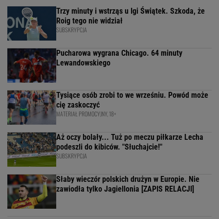
Trzy minuty i wstrząs u Igi Świątek. Szkoda, że
Roig tego nie widział
SUBSKRYPCJA
Pucharowa wygrana Chicago. 64 minuty
Lewandowskiego
Tysiące osób zrobi to we wrześniu. Powód może
cię zaskoczyć
MATERIAŁ PROMOCYJNY, 18+
Aż oczy bolały... Tuż po meczu piłkarze Lecha
podeszli do kibiców. "Słuchajcie!"
SUBSKRYPCJA
Słaby wieczór polskich drużyn w Europie. Nie
zawiodła tylko Jagiellonia [ZAPIS RELACJI]