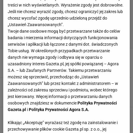
treści w nich wyświetlanych. Wyrażenie zgody jest dobrowolne.
Jeśli nie chcesz wyrazić zgody, chcesz ograniczyć jej zakres lub
chcesz wycofać zgodę uprzednio udzieloną przejdź do
„Ustawień Zaawansowanych”.
Twoje dane osobowe mogą być przetwarzane także do celów
badania i mierzenia informacji dotyczących funkcjonowania
serwisów i aplikacji lub łączone z danymi dot. świadczonych
Tobie usług. W określonych przypadkach przetwarzanie
Podali datę powrotu Conora McGregora do UFC
danych nie wymaga zgody i odbywa się w oparciu o
16 MAJA 2026, 14:16
Jacek Hafka,
uzasadniony interes Gazeta.pl, jej spółki powiązanej – Agora
S.A. – lub Zaufanych Partnerów. Takiemu przetwarzaniu
możesz się sprzeciwić, przechodząc do „Ustawień
Zaawansowanych” lub przez kontakt z administratorem – w
Żadna tajemnica, kim jest jej mąż. Dostał
wyrok za gwałt
zależności od zakresu sprzeciwu i podmiotu, wobec którego
jest kierowany. Więcej informacji o przetwarzaniu danych
14 GRUDNIA 2025, 07:00
Agnieszka Piskorz,
osobowych znajdziesz w dokumencie
Polityka Prywatności
Gazeta.pl
i
Polityka Prywatności Agora S.A.
Stało się! Conor McGregor zaakceptował
dyskwalifikację
Klikając „Akceptuję” wyrażasz też zgodę na zainstalowanie i
7 PAŹDZIERNIKA 2025, 21:54
Szymon Szczepanik,
przechowywanie plików cookie Gazeta.pl sp. z o.o., jej