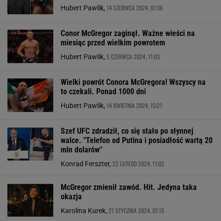
14 CZERWCA 2024, 07:36
Hubert Pawlik,
Conor McGregor zaginął. Ważne wieści na
miesiąc przed wielkim powrotem
5 CZERWCA 2024, 11:03
Hubert Pawlik,
Wielki powrót Conora McGregora! Wszyscy na
to czekali. Ponad 1000 dni
14 KWIETNIA 2024, 10:21
Hubert Pawlik,
Szef UFC zdradził, co się stało po słynnej
walce. "Telefon od Putina i posiadłość wartą 20
mln dolarów"
22 LUTEGO 2024, 11:02
Konrad Ferszter,
McGregor zmienił zawód. Hit. Jedyna taka
okazja
27 STYCZNIA 2024, 07:15
Karolina Kurek,