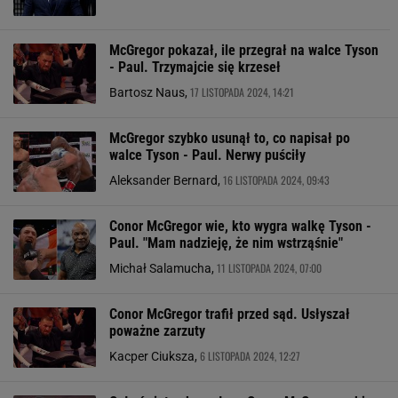
McGregor pokazał, ile przegrał na walce Tyson
- Paul. Trzymajcie się krzeseł
17 LISTOPADA 2024, 14:21
Bartosz Naus,
McGregor szybko usunął to, co napisał po
walce Tyson - Paul. Nerwy puściły
16 LISTOPADA 2024, 09:43
Aleksander Bernard,
Conor McGregor wie, kto wygra walkę Tyson -
Paul. "Mam nadzieję, że nim wstrząśnie"
11 LISTOPADA 2024, 07:00
Michał Salamucha,
Conor McGregor trafił przed sąd. Usłyszał
poważne zarzuty
6 LISTOPADA 2024, 12:27
Kacper Ciuksza,