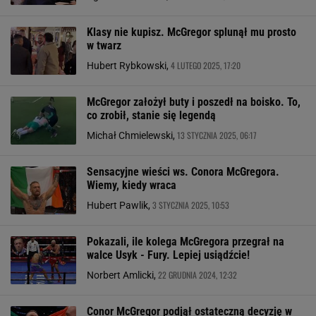
Klasy nie kupisz. McGregor splunął mu prosto
w twarz
4 LUTEGO 2025, 17:20
Hubert Rybkowski,
McGregor założył buty i poszedł na boisko. To,
co zrobił, stanie się legendą
13 STYCZNIA 2025, 06:17
Michał Chmielewski,
Sensacyjne wieści ws. Conora McGregora.
Wiemy, kiedy wraca
3 STYCZNIA 2025, 10:53
Hubert Pawlik,
Pokazali, ile kolega McGregora przegrał na
walce Usyk - Fury. Lepiej usiądźcie!
22 GRUDNIA 2024, 12:32
Norbert Amlicki,
Conor McGregor podjął ostateczną decyzję w