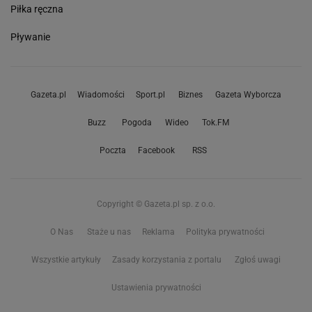
Piłka ręczna
Pływanie
Gazeta.pl
Wiadomości
Sport.pl
Biznes
Gazeta Wyborcza
Buzz
Pogoda
Wideo
Tok.FM
Poczta
Facebook
RSS
Copyright © Gazeta.pl sp. z o.o.
O Nas
Staże u nas
Reklama
Polityka prywatności
Wszystkie artykuły
Zasady korzystania z portalu
Zgłoś uwagi
Ustawienia prywatności