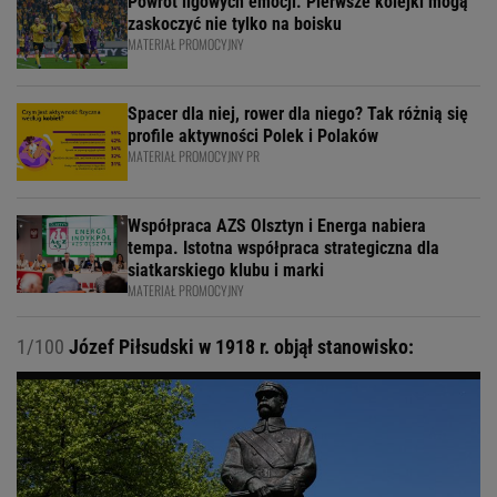
Powrót ligowych emocji. Pierwsze kolejki mogą
zaskoczyć nie tylko na boisku
MATERIAŁ PROMOCYJNY
Spacer dla niej, rower dla niego? Tak różnią się
profile aktywności Polek i Polaków
MATERIAŁ PROMOCYJNY PR
Współpraca AZS Olsztyn i Energa nabiera
tempa. Istotna współpraca strategiczna dla
siatkarskiego klubu i marki
MATERIAŁ PROMOCYJNY
1/100
Józef Piłsudski w 1918 r. objął stanowisko: