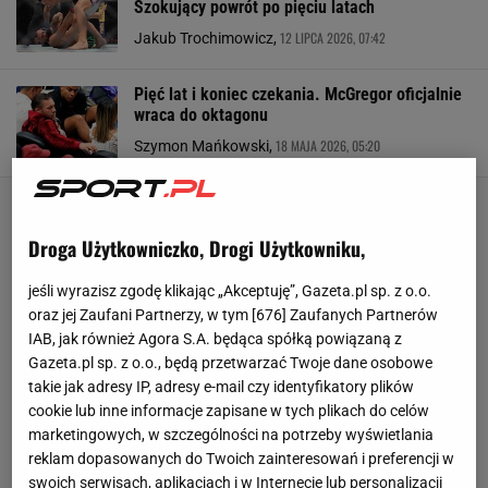
Szokujący powrót po pięciu latach
12 LIPCA 2026, 07:42
Jakub Trochimowicz,
Pięć lat i koniec czekania. McGregor oficjalnie
wraca do oktagonu
18 MAJA 2026, 05:20
Szymon Mańkowski,
Droga Użytkowniczko, Drogi Użytkowniku,
jeśli wyrazisz zgodę klikając „Akceptuję”, Gazeta.pl sp. z o.o.
oraz jej Zaufani Partnerzy, w tym [
676
] Zaufanych Partnerów
IAB, jak również Agora S.A. będąca spółką powiązaną z
Gazeta.pl sp. z o.o., będą przetwarzać Twoje dane osobowe
takie jak adresy IP, adresy e-mail czy identyfikatory plików
cookie lub inne informacje zapisane w tych plikach do celów
marketingowych, w szczególności na potrzeby wyświetlania
reklam dopasowanych do Twoich zainteresowań i preferencji w
swoich serwisach, aplikacjach i w Internecie lub personalizacji