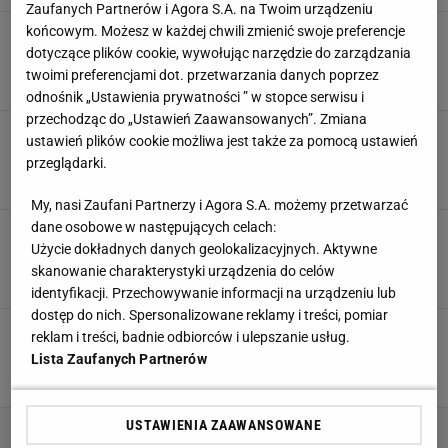
Zaufanych Partnerów i Agora S.A. na Twoim urządzeniu
końcowym. Możesz w każdej chwili zmienić swoje preferencje
A jednak! McGregor oficjalnie zakomunikował.
To koniec
dotyczące plików cookie, wywołując narzędzie do zarządzania
twoimi preferencjami dot. przetwarzania danych poprzez
15 WRZEŚNIA 2025, 12:35
Hubert Rybkowski,
odnośnik „Ustawienia prywatności ” w stopce serwisu i
przechodząc do „Ustawień Zaawansowanych”. Zmiana
Conor McGregor zdecydował ws. startu w
ustawień plików cookie możliwa jest także za pomocą ustawień
wyborach prezydenckich. To nie żart
przeglądarki.
4 WRZEŚNIA 2025, 16:20
Błażej Winter,
My, nasi Zaufani Partnerzy i Agora S.A. możemy przetwarzać
dane osobowe w następujących celach:
Wielki powrót Conora McGregora do UFC! "Cały
Użycie dokładnych danych geolokalizacyjnych. Aktywne
świat czeka"
skanowanie charakterystyki urządzenia do celów
16 LIPCA 2025, 13:23
Jakub Trochimowicz,
identyfikacji. Przechowywanie informacji na urządzeniu lub
dostęp do nich. Spersonalizowane reklamy i treści, pomiar
Pokazała zdjęcia, które wysłał jej Conor
reklam i treści, badnie odbiorców i ulepszanie usług.
McGregor. Ależ z tego będzie skandal
Lista Zaufanych Partnerów
15 LIPCA 2025, 13:51
Kacper Marciniak,
USTAWIENIA ZAAWANSOWANE