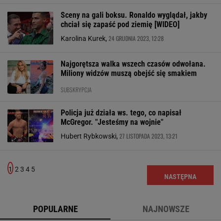
Sceny na gali boksu. Ronaldo wyglądał, jakby
chciał się zapaść pod ziemię [WIDEO]
24 GRUDNIA 2023, 12:28
Karolina Kurek,
Najgorętsza walka wszech czasów odwołana.
Miliony widzów muszą obejść się smakiem
SUBSKRYPCJA
Policja już działa ws. tego, co napisał
McGregor. "Jesteśmy na wojnie"
27 LISTOPADA 2023, 13:21
Hubert Rybkowski,
1
2
3
4
5
NASTĘPNA
POPULARNE
NAJNOWSZE