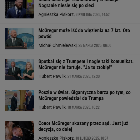
Nagranie niesie się po sieci
6 KWIETNIA 2025, 14:52
Agnieszka Piskorz,
McGregor może iść do więzienia na 7 lat. Oto
powód
25 MARCA 2025, 06:00
Michał Chmielewski,
Spotkał się z Trumpem i nagle taki komunikat.
McGregor nie żartuje. "Ja to zrobię!"
21 MARCA 2025, 12:30
Hubert Pawlik,
Poszło w świat. Gigantyczna burza po tym, co
McGregor powiedział do Trumpa
18 MARCA 2025, 10:22
Hubert Pawlik,
Conor McGregor skazany przez sąd. Jest już
decyzja, co dalej
18 LUTEGO 2025, 10:57
Agnieszka Piskorz,