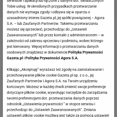
serwisów i aplikacji lub łączone z danymi dot. świadczonych
Tobie usług. W określonych przypadkach przetwarzanie
danych nie wymaga zgody i odbywa się w oparciu o
uzasadniony interes Gazeta.pl, jej spółki powiązanej – Agora
Tomaszewski wskazał antybohatera finału MŚ.
S.A. – lub Zaufanych Partnerów. Takiemu przetwarzaniu
"Nie dorósł do meczu tej rangi"
możesz się sprzeciwić, przechodząc do „Ustawień
20 LIPCA 2026, 11:28
Błażej Winter,
Zaawansowanych” lub przez kontakt z administratorem – w
zależności od zakresu sprzeciwu i podmiotu, wobec którego
jest kierowany. Więcej informacji o przetwarzaniu danych
Argentyńczycy podsumowali Vincicia w finale.
osobowych znajdziesz w dokumencie
Polityka Prywatności
Aż trudno w to uwierzyć
Gazeta.pl
i
Polityka Prywatności Agora S.A.
20 LIPCA 2026, 09:46
Dominik Stachowiak,
Klikając „Akceptuję” wyrażasz też zgodę na zainstalowanie i
Ekspert wprost o tym, co zrobił Vincić w finale
przechowywanie plików cookie Gazeta.pl sp. z o.o., jej
MŚ. "Przespał mecz, ale..."
Zaufanych Partnerów i Agora S.A. na Twoim urządzeniu
20 LIPCA 2026, 08:10
Szymon Mańkowski,
końcowym. Możesz w każdej chwili zmienić swoje preferencje
dotyczące plików cookie, wywołując narzędzie do zarządzania
twoimi preferencjami dot. przetwarzania danych poprzez
Dlatego Vincić dostał finał? "Ma powiązania w
odnośnik „Ustawienia prywatności ” w stopce serwisu i
UEFA"
przechodząc do „Ustawień Zaawansowanych”. Zmiana
19 LIPCA 2026, 18:14
Norbert Amlicki,
ustawień plików cookie możliwa jest także za pomocą ustawień