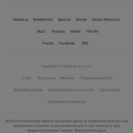
Gazeta.pl
Wiadomości
Sport.pl
Biznes
Gazeta Wyborcza
Buzz
Pogoda
Wideo
Tok.FM
Poczta
Facebook
RSS
Copyright © Gazeta.pl sp. z o.o.
O Nas
Staże u nas
Reklama
Polityka prywatności
Wszystkie artykuły
Zasady korzystania z portalu
Zgłoś uwagi
Ustawienia prywatności
Właściciel niniejszego serwisu nie wyraża zgody na zwielokrotnianie ani inne
korzystanie z utworów rozpowszechnionych w tym serwisie, w celu
eksploracji tekstów i danych. Więcej informacji w