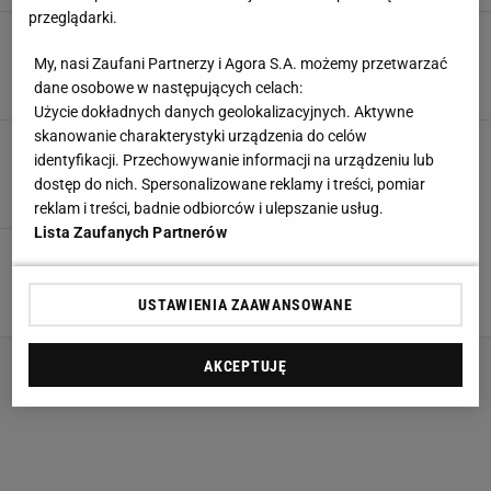
przeglądarki.
Burza po decyzji FIFA ws. sędziego finału.
"Środowisko jest zniesmaczone"
My, nasi Zaufani Partnerzy i Agora S.A. możemy przetwarzać
dane osobowe w następujących celach:
18 LIPCA 2026, 12:05
Błażej Winter,
Użycie dokładnych danych geolokalizacyjnych. Aktywne
skanowanie charakterystyki urządzenia do celów
Slavko Vincić przemówił po decyzji FIFA
identyfikacji. Przechowywanie informacji na urządzeniu lub
17 LIPCA 2026, 13:56
Dawid Franek,
dostęp do nich. Spersonalizowane reklamy i treści, pomiar
reklam i treści, badnie odbiorców i ulepszanie usług.
Lista Zaufanych Partnerów
Tak Collina tłumaczy decyzję ws. sędziego na
finał mundialu
USTAWIENIA ZAAWANSOWANE
17 LIPCA 2026, 13:34
Dominik Stachowiak,
AKCEPTUJĘ