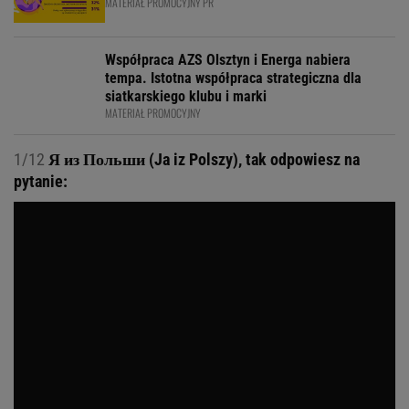
MATERIAŁ PROMOCYJNY PR
Współpraca AZS Olsztyn i Energa nabiera
tempa. Istotna współpraca strategiczna dla
siatkarskiego klubu i marki
MATERIAŁ PROMOCYJNY
1/12
Я из Польши (Ja iz Polszy), tak odpowiesz na
pytanie: