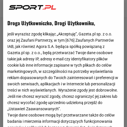
na tym to polega"
25 LIPCA 2026, 09:38
Szymon Mańkowski,
Droga Użytkowniczko, Drogi Użytkowniku,
jeśli wyrazisz zgodę klikając „Akceptuję”, Gazeta.pl sp. z o.o.
oraz jej Zaufani Partnerzy, w tym [
676
] Zaufanych Partnerów
IAB, jak również Agora S.A. będąca spółką powiązaną z
Gazeta.pl sp. z o.o., będą przetwarzać Twoje dane osobowe
takie jak adresy IP, adresy e-mail czy identyfikatory plików
cookie lub inne informacje zapisane w tych plikach do celów
marketingowych, w szczególności na potrzeby wyświetlania
reklam dopasowanych do Twoich zainteresowań i preferencji w
swoich serwisach, aplikacjach i w Internecie lub personalizacji
treści w nich wyświetlanych. Wyrażenie zgody jest dobrowolne.
Jeśli nie chcesz wyrazić zgody, chcesz ograniczyć jej zakres lub
chcesz wycofać zgodę uprzednio udzieloną przejdź do
„Ustawień Zaawansowanych”.
Twoje dane osobowe mogą być przetwarzane także do celów
badania i mierzenia informacji dotyczących funkcjonowania