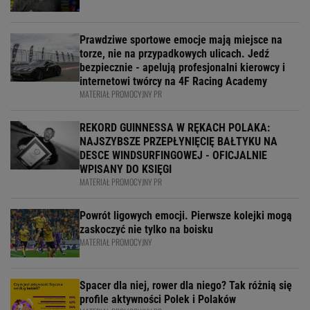
Prawdziwe sportowe emocje mają miejsce na
torze, nie na przypadkowych ulicach. Jedź
bezpiecznie - apelują profesjonalni kierowcy i
internetowi twórcy na 4F Racing Academy
MATERIAŁ PROMOCYJNY PR
REKORD GUINNESSA W RĘKACH POLAKA:
NAJSZYBSZE PRZEPŁYNIĘCIĘ BAŁTYKU NA
DESCE WINDSURFINGOWEJ - OFICJALNIE
WPISANY DO KSIĘGI
MATERIAŁ PROMOCYJNY PR
Powrót ligowych emocji. Pierwsze kolejki mogą
zaskoczyć nie tylko na boisku
MATERIAŁ PROMOCYJNY
Spacer dla niej, rower dla niego? Tak różnią się
profile aktywności Polek i Polaków