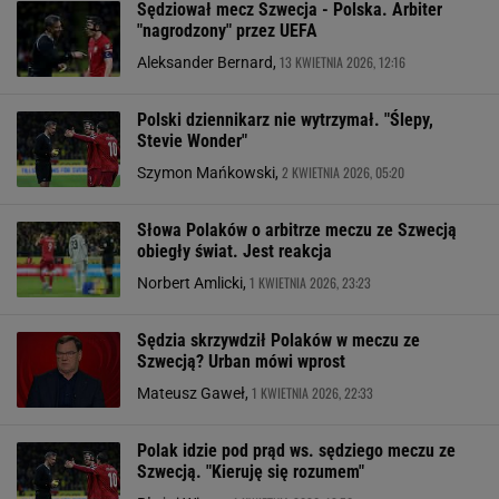
Sędziował mecz Szwecja - Polska. Arbiter
"nagrodzony" przez UEFA
13 KWIETNIA 2026, 12:16
Aleksander Bernard,
Polski dziennikarz nie wytrzymał. "Ślepy,
Stevie Wonder"
2 KWIETNIA 2026, 05:20
Szymon Mańkowski,
Słowa Polaków o arbitrze meczu ze Szwecją
obiegły świat. Jest reakcja
1 KWIETNIA 2026, 23:23
Norbert Amlicki,
Sędzia skrzywdził Polaków w meczu ze
Szwecją? Urban mówi wprost
1 KWIETNIA 2026, 22:33
Mateusz Gaweł,
Polak idzie pod prąd ws. sędziego meczu ze
Szwecją. "Kieruję się rozumem"