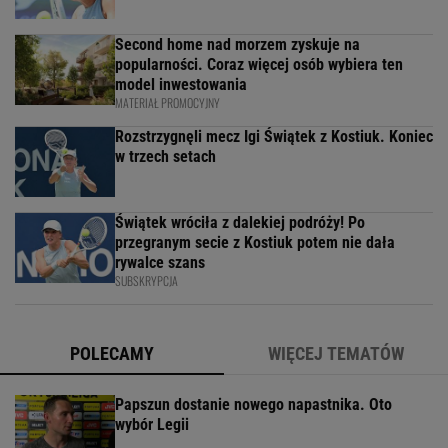
Second home nad morzem zyskuje na
popularności. Coraz więcej osób wybiera ten
model inwestowania
MATERIAŁ PROMOCYJNY
Rozstrzygnęli mecz Igi Świątek z Kostiuk. Koniec
w trzech setach
Świątek wróciła z dalekiej podróży! Po
przegranym secie z Kostiuk potem nie dała
rywalce szans
SUBSKRYPCJA
POLECAMY
WIĘCEJ TEMATÓW
Papszun dostanie nowego napastnika. Oto
wybór Legii