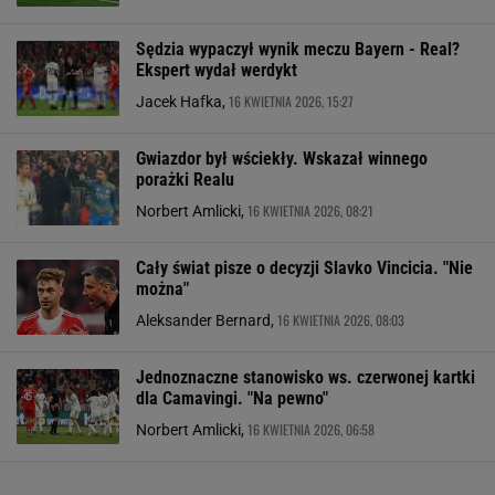
Sędzia wypaczył wynik meczu Bayern - Real?
Ekspert wydał werdykt
16 KWIETNIA 2026, 15:27
Jacek Hafka,
Gwiazdor był wściekły. Wskazał winnego
porażki Realu
16 KWIETNIA 2026, 08:21
Norbert Amlicki,
Cały świat pisze o decyzji Slavko Vincicia. "Nie
można"
16 KWIETNIA 2026, 08:03
Aleksander Bernard,
Jednoznaczne stanowisko ws. czerwonej kartki
dla Camavingi. "Na pewno"
16 KWIETNIA 2026, 06:58
Norbert Amlicki,