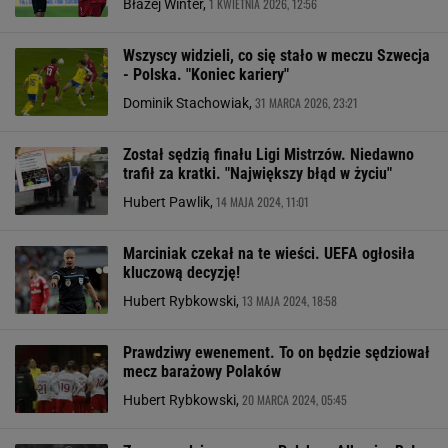
1 KWIETNIA 2026, 12:56
Błażej Winter,
Wszyscy widzieli, co się stało w meczu Szwecja
- Polska. "Koniec kariery"
31 MARCA 2026, 23:21
Dominik Stachowiak,
Został sędzią finału Ligi Mistrzów. Niedawno
trafił za kratki. "Największy błąd w życiu"
14 MAJA 2024, 11:01
Hubert Pawlik,
Marciniak czekał na te wieści. UEFA ogłosiła
kluczową decyzję!
13 MAJA 2024, 18:58
Hubert Rybkowski,
Prawdziwy ewenement. To on będzie sędziował
mecz barażowy Polaków
20 MARCA 2024, 05:45
Hubert Rybkowski,