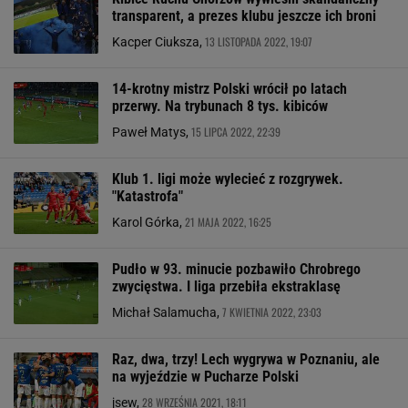
transparent, a prezes klubu jeszcze ich broni
13 LISTOPADA 2022, 19:07
Kacper Ciuksza,
14-krotny mistrz Polski wrócił po latach
przerwy. Na trybunach 8 tys. kibiców
15 LIPCA 2022, 22:39
Paweł Matys,
Klub 1. ligi może wylecieć z rozgrywek.
"Katastrofa"
21 MAJA 2022, 16:25
Karol Górka,
Pudło w 93. minucie pozbawiło Chrobrego
zwycięstwa. I liga przebiła ekstraklasę
7 KWIETNIA 2022, 23:03
Michał Salamucha,
Raz, dwa, trzy! Lech wygrywa w Poznaniu, ale
na wyjeździe w Pucharze Polski
28 WRZEŚNIA 2021, 18:11
jsew,