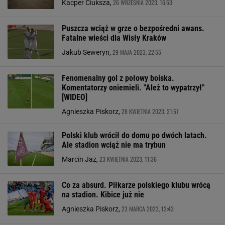
26 WRZEŚNIA 2023, 16:53
Kacper Ciuksza,
Puszcza wciąż w grze o bezpośredni awans.
Fatalne wieści dla Wisły Kraków
29 MAJA 2023, 22:55
Jakub Seweryn,
Fenomenalny gol z połowy boiska.
Komentatorzy oniemieli. "Ależ to wypatrzył"
[WIDEO]
28 KWIETNIA 2023, 21:57
Agnieszka Piskorz,
Polski klub wrócił do domu po dwóch latach.
Ale stadion wciąż nie ma trybun
23 KWIETNIA 2023, 11:36
Marcin Jaz,
Co za absurd. Piłkarze polskiego klubu wrócą
na stadion. Kibice już nie
23 MARCA 2023, 12:43
Agnieszka Piskorz,