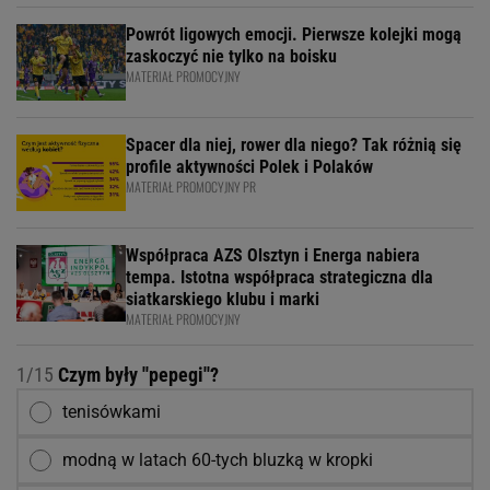
Powrót ligowych emocji. Pierwsze kolejki mogą
zaskoczyć nie tylko na boisku
MATERIAŁ PROMOCYJNY
Spacer dla niej, rower dla niego? Tak różnią się
profile aktywności Polek i Polaków
MATERIAŁ PROMOCYJNY PR
Współpraca AZS Olsztyn i Energa nabiera
tempa. Istotna współpraca strategiczna dla
siatkarskiego klubu i marki
MATERIAŁ PROMOCYJNY
1/15
Czym były ''pepegi''?
tenisówkami
modną w latach 60-tych bluzką w kropki