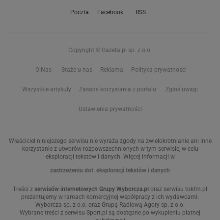
Poczta
Facebook
RSS
Copyright © Gazeta.pl sp. z o.o.
O Nas
Staże u nas
Reklama
Polityka prywatności
Wszystkie artykuły
Zasady korzystania z portalu
Zgłoś uwagi
Ustawienia prywatności
Właściciel niniejszego serwisu nie wyraża zgody na zwielokrotnianie ani inne
korzystanie z utworów rozpowszechnionych w tym serwisie, w celu
eksploracji tekstów i danych. Więcej informacji w
zastrzeżeniu dot. eksploracji tekstów i danych
Treści z
serwisów internetowych Grupy Wyborcza.pl
oraz serwisu tokfm.pl
prezentujemy w ramach komercyjnej współpracy z ich wydawcami:
Wyborcza sp. z o.o. oraz Grupą Radiową Agory sp. z o.o.
Wybrane treści z serwisu Sport.pl są dostępne po wykupieniu płatnej