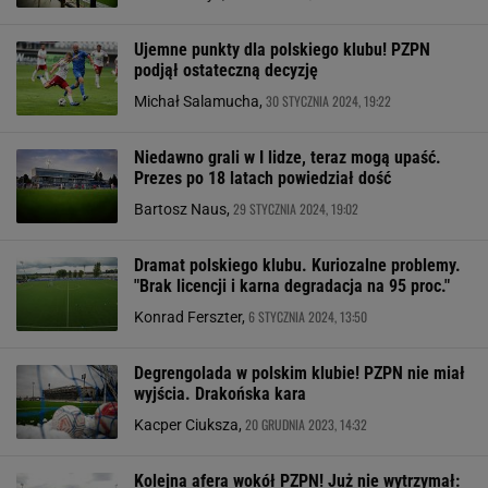
Ujemne punkty dla polskiego klubu! PZPN
podjął ostateczną decyzję
30 STYCZNIA 2024, 19:22
Michał Salamucha,
Niedawno grali w I lidze, teraz mogą upaść.
Prezes po 18 latach powiedział dość
29 STYCZNIA 2024, 19:02
Bartosz Naus,
Dramat polskiego klubu. Kuriozalne problemy.
"Brak licencji i karna degradacja na 95 proc."
6 STYCZNIA 2024, 13:50
Konrad Ferszter,
Degrengolada w polskim klubie! PZPN nie miał
wyjścia. Drakońska kara
20 GRUDNIA 2023, 14:32
Kacper Ciuksza,
Kolejna afera wokół PZPN! Już nie wytrzymał: