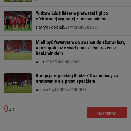
Widzew Łódź liderem pierwszej ligi po
efektownej wygranej z beniaminkiem
24 WRZEŚNIA 2021, 21:11
Patryk Fabisiak,
Mieli być faworytem do awansu do ekstraklasy,
a przegrali już czwarty mecz! Tym razem z
beniaminkiem
20 WRZEŚNIA 2021, 20:21
acm,
Korupcja w polskiej II lidze? Dwa miliony za
uratowanie się przed spadkiem
1 SIERPNIA 2020, 09:24
ap, tvn24,
1
2
3
NASTĘPNA