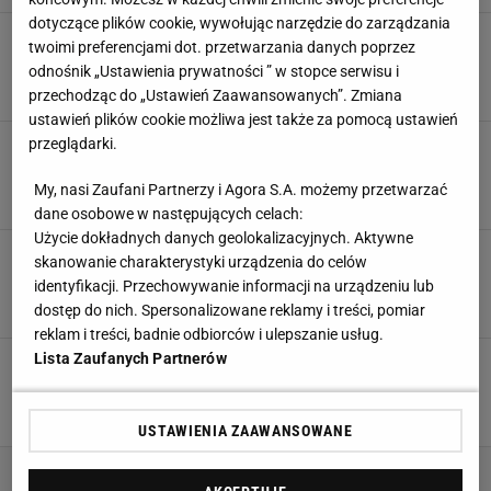
dotyczące plików cookie, wywołując narzędzie do zarządzania
Klub wycofuje się z rozgrywek! Jest komunikat
twoimi preferencjami dot. przetwarzania danych poprzez
PZPN. Wszystkie mecze odwołane
odnośnik „Ustawienia prywatności ” w stopce serwisu i
11 MARCA 2025, 12:48
Błażej Winter,
przechodząc do „Ustawień Zaawansowanych”. Zmiana
ustawień plików cookie możliwa jest także za pomocą ustawień
przeglądarki.
PZPN wydał komunikat: Polski klub bez
licencji! Mecz w niedzielę odwołany
My, nasi Zaufani Partnerzy i Agora S.A. możemy przetwarzać
28 LUTEGO 2025, 15:52
Hubert Rybkowski,
dane osobowe w następujących celach:
Użycie dokładnych danych geolokalizacyjnych. Aktywne
Polski klub upada w dramatycznych
skanowanie charakterystyki urządzenia do celów
okolicznościach. "Można się załamać"
identyfikacji. Przechowywanie informacji na urządzeniu lub
dostęp do nich. Spersonalizowane reklamy i treści, pomiar
SUBSKRYPCJA
reklam i treści, badnie odbiorców i ulepszanie usług.
Lista Zaufanych Partnerów
Co za afera w polskiej lidze. Mecz odwołany i
się zaczęło
23 LISTOPADA 2024, 11:04
Aleksander Bernard,
USTAWIENIA ZAAWANSOWANE