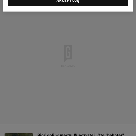
AKCEPTUJĘ
Pięć goli w meczu Wieczystej. Oto "bohater"