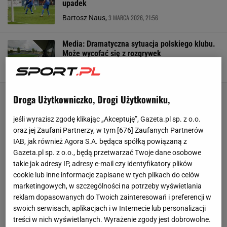
upadek
3 MARCA 2026, 21:56
Bartosz Naus,
Media: Dramatyczna sytuacja polskiego klubu.
Może wycofać się z rozgrywek
3 MARCA 2026, 19:21
Błażej Winter,
Droga Użytkowniczko, Drogi Użytkowniku,
jeśli wyrazisz zgodę klikając „Akceptuję”, Gazeta.pl sp. z o.o.
oraz jej Zaufani Partnerzy, w tym [
676
] Zaufanych Partnerów
IAB, jak również Agora S.A. będąca spółką powiązaną z
Gazeta.pl sp. z o.o., będą przetwarzać Twoje dane osobowe
takie jak adresy IP, adresy e-mail czy identyfikatory plików
cookie lub inne informacje zapisane w tych plikach do celów
marketingowych, w szczególności na potrzeby wyświetlania
reklam dopasowanych do Twoich zainteresowań i preferencji w
swoich serwisach, aplikacjach i w Internecie lub personalizacji
treści w nich wyświetlanych. Wyrażenie zgody jest dobrowolne.