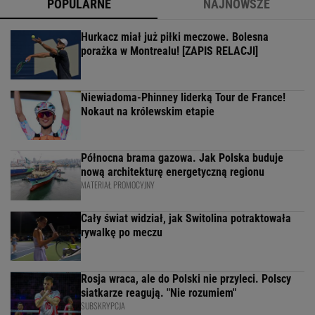
POPULARNE
NAJNOWSZE
Hurkacz miał już piłki meczowe. Bolesna
porażka w Montrealu! [ZAPIS RELACJI]
Niewiadoma-Phinney liderką Tour de France!
Nokaut na królewskim etapie
Północna brama gazowa. Jak Polska buduje
nową architekturę energetyczną regionu
MATERIAŁ PROMOCYJNY
Cały świat widział, jak Switolina potraktowała
rywalkę po meczu
Rosja wraca, ale do Polski nie przyleci. Polscy
siatkarze reagują. "Nie rozumiem"
SUBSKRYPCJA