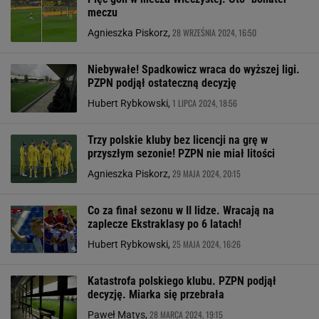
meczu
28 WRZEŚNIA 2024, 16:50
Agnieszka Piskorz,
Niebywałe! Spadkowicz wraca do wyższej ligi.
PZPN podjął ostateczną decyzję
1 LIPCA 2024, 18:56
Hubert Rybkowski,
Trzy polskie kluby bez licencji na grę w
przyszłym sezonie! PZPN nie miał litości
29 MAJA 2024, 20:15
Agnieszka Piskorz,
Co za finał sezonu w II lidze. Wracają na
zaplecze Ekstraklasy po 6 latach!
25 MAJA 2024, 16:26
Hubert Rybkowski,
Katastrofa polskiego klubu. PZPN podjął
decyzję. Miarka się przebrała
28 MARCA 2024, 19:15
Paweł Matys,