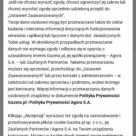
Jeśli nie chcesz wyrazić zgody, chcesz ograniczyć jej zakres lub
chcesz wycofać zgodę uprzednio udzieloną przejdź do
„Ustawień Zaawansowanych”.
Twoje dane osobowe mogą być przetwarzane także do celów
badania i mierzenia informacji dotyczących funkcjonowania
serwisów i aplikacji lub łączone z danymi dot. świadczonych
Tobie usług. W określonych przypadkach przetwarzanie
danych nie wymaga zgody i odbywa się w oparciu o
uzasadniony interes Gazeta.pl, jej spółki powiązanej – Agora
Wieczysta pokazała, co znaczy kompromitacja.
Wielka sensacja w II lidze
S.A. – lub Zaufanych Partnerów. Takiemu przetwarzaniu
możesz się sprzeciwić, przechodząc do „Ustawień
25 KWIETNIA 2025, 20:13
Aleksander Bernard,
Zaawansowanych” lub przez kontakt z administratorem – w
zależności od zakresu sprzeciwu i podmiotu, wobec którego
Lepiej, żeby Peszko nie patrzył na tabelę. Oto
jest kierowany. Więcej informacji o przetwarzaniu danych
sytuacja Wieczystej
osobowych znajdziesz w dokumencie
Polityka Prywatności
12 KWIETNIA 2025, 23:01
Michał Salamucha,
Gazeta.pl
i
Polityka Prywatności Agora S.A.
Klikając „Akceptuję” wyrażasz też zgodę na zainstalowanie i
Polski klub złożył wniosek o upadłość. "Zrobił
się szum"
przechowywanie plików cookie Gazeta.pl sp. z o.o., jej
Zaufanych Partnerów i Agora S.A. na Twoim urządzeniu
14 MARCA 2025, 11:06
Marcin Jaz,
końcowym. Możesz w każdej chwili zmienić swoje preferencje