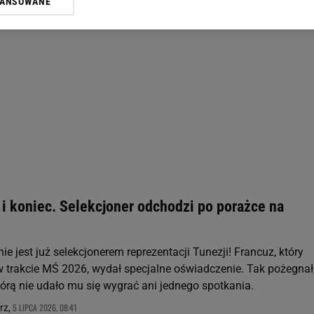
WANSOWANE
żasz też zgodę na zainstalowanie i przechowywanie plików cookie Gazeta.p
gora S.A. na Twoim urządzeniu końcowym. Możesz w każdej chwili zmien
 wywołując narzędzie do zarządzania twoimi preferencjami dot. przetw
ywatności ” w stopce serwisu i przechodząc do „Ustawień Zaawansowan
st także za pomocą ustawień przeglądarki.
rzy i Agora S.A. możemy przetwarzać dane osobowe w następujących cel
 geolokalizacyjnych. Aktywne skanowanie charakterystyki urządzenia do
 na urządzeniu lub dostęp do nich. Spersonalizowane reklamy i treści, p
zanie usług.
Lista Zaufanych Partnerów
i koniec. Selekcjoner odchodzi po porażce na
ie jest już selekcjonerem reprezentacji Tunezji! Francuz, który
 w trakcie MŚ 2026, wydał specjalne oświadczenie. Tak pożegnał
tórą nie udało mu się wygrać ani jednego spotkania.
5 LIPCA 2026, 08:41
rz,