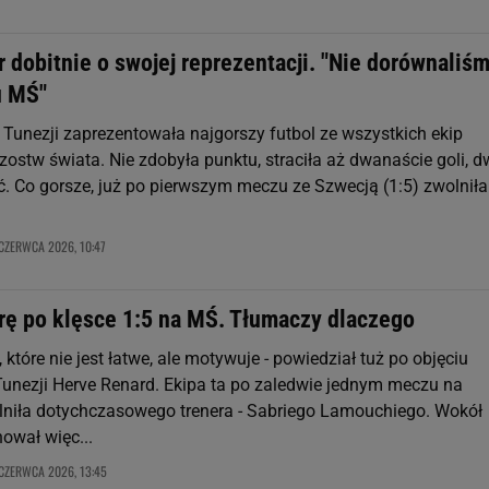
 dobitnie o swojej reprezentacji. "Nie dorównaliś
u MŚ"
 Tunezji zaprezentowała najgorszy futbol ze wszystkich ekip
zostw świata. Nie zdobyła punktu, straciła aż dwanaście goli, 
ić. Co gorsze, już po pierwszym meczu ze Szwecją (1:5) zwolniła
.
CZERWCA 2026, 10:47
drę po klęsce 1:5 na MŚ. Tłumaczy dlaczego
 które nie jest łatwe, ale motywuje - powiedział tuż po objęciu
 Tunezji Herve Renard. Ekipa ta po zaledwie jednym meczu na
niła dotychczasowego trenera - Sabriego Lamouchiego. Wokół
ował więc...
 CZERWCA 2026, 13:45