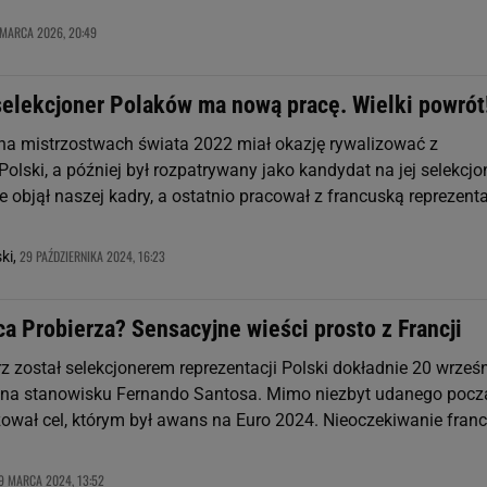
MARCA 2026, 20:49
selekcjoner Polaków ma nową pracę. Wielki powrót
na mistrzostwach świata 2022 miał okazję rywalizować z
Polski, a później był rozpatrywany jako kandydat na jej selekcjo
e objął naszej kadry, a ostatnio pracował z francuską reprezent
29 PAŹDZIERNIKA 2024, 16:23
ki,
a Probierza? Sensacyjne wieści prosto z Francji
z został selekcjonerem reprezentacji Polski dokładnie 20 wrześn
ł na stanowisku Fernando Santosa. Mimo niezbyt udanego pocz
izował cel, którym był awans na Euro 2024. Nieoczekiwanie fran
9 MARCA 2024, 13:52