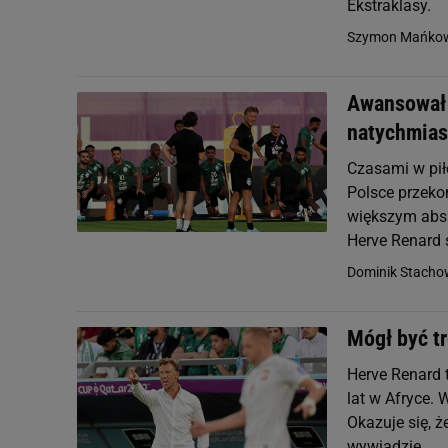
Ekstraklasy.
Szymon Mańkow
Awansował n
natychmia
Czasami w piłc
Polsce przeko
większym absu
Herve Renard st
Dominik Stacho
Mógł być tr
Herve Renard 
lat w Afryce. 
Okazuje się, 
wywiadzie.