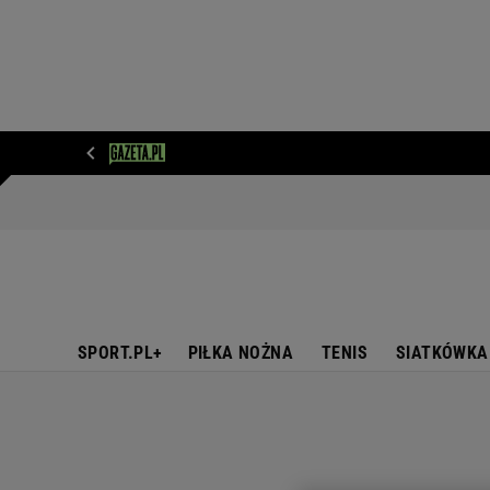
WIADOMOŚCI
NEXT
SPORT
PLOTEK
D
SPORT.PL+
PIŁKA NOŻNA
TENIS
SIATKÓWKA