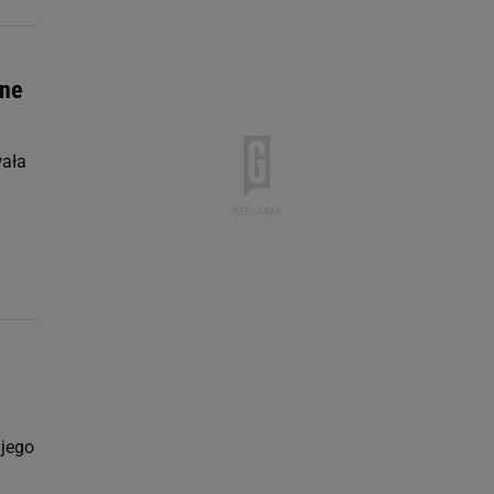
ane
wała
 jego