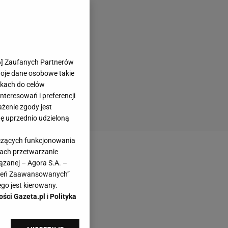
6
] Zaufanych Partnerów
woje dane osobowe takie
likach do celów
teresowań i preferencji
ażenie zgody jest
dę uprzednio udzieloną
yczących funkcjonowania
kach przetwarzanie
ązanej – Agora S.A. –
awień Zaawansowanych”
go jest kierowany.
ości Gazeta.pl
i
Polityka