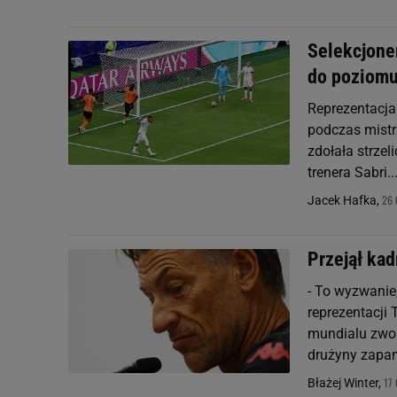
Selekcjoner
do poziom
Reprezentacja
podczas mistr
zdołała strzel
trenera Sabri..
26 
Jacek Hafka,
Przejął ka
- To wyzwanie,
reprezentacji
mundialu zwol
drużyny zapan
17
Błażej Winter,