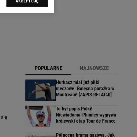
AKCEPTUJĘ
l sp. z o.o., jej
ić swoje preferencje
arzania danych poprzez
ych”. Zmiana ustawień
ach:
 celów identyfikacji.
omiar reklam i treści,
POPULARNE
NAJNOWSZE
Hurkacz miał już piłki
meczowe. Bolesna porażka w
Montrealu! [ZAPIS RELACJI]
To był popis Polki!
Niewiadoma-Phinney wygrywa
 się
królewski etap Tour de France
Północna brama gazowa. Jak