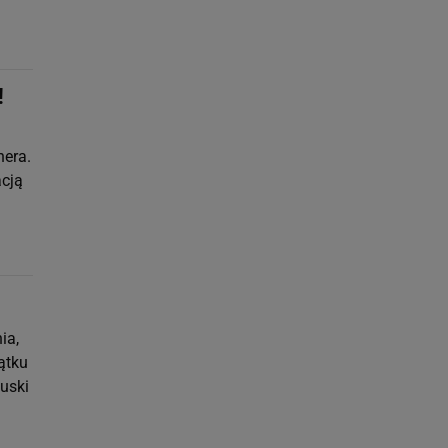
!
nera.
acją
ia,
ątku
cuski