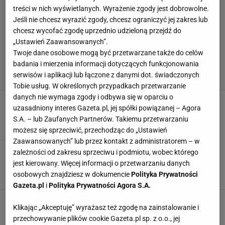
treści w nich wyświetlanych. Wyrażenie zgody jest dobrowolne.
Jeśli nie chcesz wyrazić zgody, chcesz ograniczyć jej zakres lub
chcesz wycofać zgodę uprzednio udzieloną przejdź do
„Ustawień Zaawansowanych”.
Twoje dane osobowe mogą być przetwarzane także do celów
badania i mierzenia informacji dotyczących funkcjonowania
serwisów i aplikacji lub łączone z danymi dot. świadczonych
Tobie usług. W określonych przypadkach przetwarzanie
danych nie wymaga zgody i odbywa się w oparciu o
Iga Świątek wróciła do akcji
uzasadniony interes Gazeta.pl, jej spółki powiązanej – Agora
7 CZERWCA 2026, 21:02
Agnieszka Piskorz,
S.A. – lub Zaufanych Partnerów. Takiemu przetwarzaniu
możesz się sprzeciwić, przechodząc do „Ustawień
Zaawansowanych” lub przez kontakt z administratorem – w
Poruszenie w Legii. Oto kto się pojawił na
zależności od zakresu sprzeciwu i podmiotu, wobec którego
treningu u Papszuna
jest kierowany. Więcej informacji o przetwarzaniu danych
osobowych znajdziesz w dokumencie
Polityka Prywatności
21 KWIETNIA 2026, 18:05
Hubert Rybkowski,
Gazeta.pl
i
Polityka Prywatności Agora S.A.
On wciąż to ma! Ależ popis Szczęsnego na
Klikając „Akceptuję” wyrażasz też zgodę na zainstalowanie i
treningu
przechowywanie plików cookie Gazeta.pl sp. z o.o., jej
20 KWIETNIA 2026, 21:54