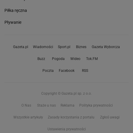
Piłka ręczna
Pływanie
Gazeta.pl
Wiadomości
Sport.pl
Biznes
Gazeta Wyborcza
Buzz
Pogoda
Wideo
Tok.FM
Poczta
Facebook
RSS
Copyright © Gazeta.pl sp. z o.o.
O Nas
Staże u nas
Reklama
Polityka prywatności
Wszystkie artykuły
Zasady korzystania z portalu
Zgłoś uwagi
Ustawienia prywatności