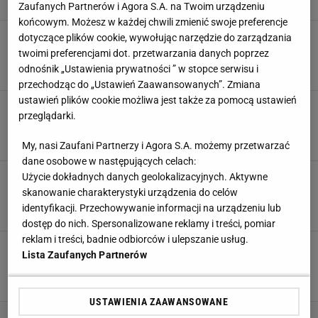
Jacek Hafka,
Zaufanych Partnerów i Agora S.A. na Twoim urządzeniu
końcowym. Możesz w każdej chwili zmienić swoje preferencje
Sceny na treningu Barcelony. Tak potraktowali
dotyczące plików cookie, wywołując narzędzie do zarządzania
Szczęsnego
twoimi preferencjami dot. przetwarzania danych poprzez
odnośnik „Ustawienia prywatności ” w stopce serwisu i
18 KWIETNIA 2026, 15:12
Jacek Hafka,
przechodząc do „Ustawień Zaawansowanych”. Zmiana
ustawień plików cookie możliwa jest także za pomocą ustawień
Burza po tym, co zrobił Nawrocki. "Idźcie na
przeglądarki.
spacer"
7 KWIETNIA 2026, 05:00
Dawid Franek,
My, nasi Zaufani Partnerzy i Agora S.A. możemy przetwarzać
dane osobowe w następujących celach:
Pokazali, co Świątek robi na Majorce. Wszystko
Użycie dokładnych danych geolokalizacyjnych. Aktywne
na oczach Nadala. "Imponujące"
skanowanie charakterystyki urządzenia do celów
identyfikacji. Przechowywanie informacji na urządzeniu lub
3 KWIETNIA 2026, 12:18
Hubert Rybkowski,
dostęp do nich. Spersonalizowane reklamy i treści, pomiar
reklam i treści, badnie odbiorców i ulepszanie usług.
Sceny na treningu Barcelony. Tak Yamal
Lista Zaufanych Partnerów
zwrócił się do Lewandowskiego
22 MARCA 2026, 09:23
Jacek Hafka,
USTAWIENIA ZAAWANSOWANE