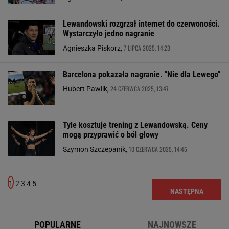
Lewandowski rozgrzał internet do czerwoności.
Wystarczyło jedno nagranie
7 LIPCA 2025, 14:23
Agnieszka Piskorz,
Barcelona pokazała nagranie. "Nie dla Lewego"
24 CZERWCA 2025, 13:47
Hubert Pawlik,
Tyle kosztuje trening z Lewandowską. Ceny
mogą przyprawić o ból głowy
10 CZERWCA 2025, 14:45
Szymon Szczepanik,
1
2
3
4
5
NASTĘPNA
POPULARNE
NAJNOWSZE