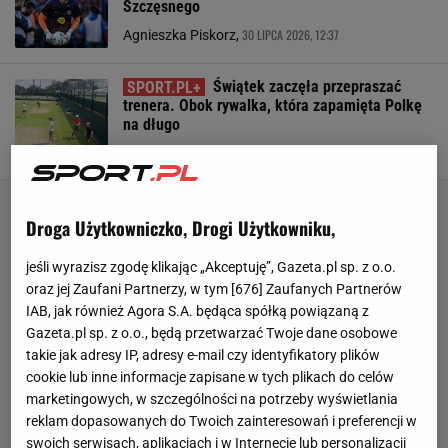
Szczęsnego
30 LIPCA 2026, 12:37
Agnieszka Piskorz,
Świątek zaczęła przepraszać
trenera. Obok rywalka, która zapamięta Polkę
na długo
SUBSKRYPCJA
Droga Użytkowniczko, Drogi Użytkowniku,
jeśli wyrazisz zgodę klikając „Akceptuję”, Gazeta.pl sp. z o.o.
oraz jej Zaufani Partnerzy, w tym [
676
] Zaufanych Partnerów
IAB, jak również Agora S.A. będąca spółką powiązaną z
Gazeta.pl sp. z o.o., będą przetwarzać Twoje dane osobowe
takie jak adresy IP, adresy e-mail czy identyfikatory plików
cookie lub inne informacje zapisane w tych plikach do celów
marketingowych, w szczególności na potrzeby wyświetlania
reklam dopasowanych do Twoich zainteresowań i preferencji w
swoich serwisach, aplikacjach i w Internecie lub personalizacji