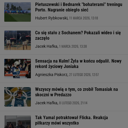
Pietuszewski i Bednarek "bohaterami" treningu
Porto. Nagranie obiegło sieć
11 MARCA 2026, 13:18
Hubert Rybkowski,
Co się stało z Sochanem? Pokazali wideo i się
zaczęło
1 MARCA 2026, 13:38
Jacek Hafka,
Sensacja na Kulm! Żyła w końcu odpalił. Nowy
rekord życiowy Joniaka
27 LUTEGO 2026, 12:57
Agnieszka Piskorz,
Wszyscy mówią o tym, co zrobił Tomasiak na
skoczni w Predazzo
8 LUTEGO 2026, 21:14
Jacek Hafka,
Tak Yamal potraktował Flicka. Reakcja
piłkarzy mówi wszystko