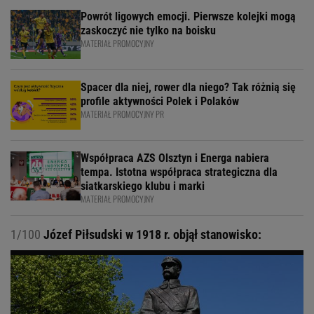
Powrót ligowych emocji. Pierwsze kolejki mogą
zaskoczyć nie tylko na boisku
MATERIAŁ PROMOCYJNY
Spacer dla niej, rower dla niego? Tak różnią się
profile aktywności Polek i Polaków
MATERIAŁ PROMOCYJNY PR
Współpraca AZS Olsztyn i Energa nabiera
tempa. Istotna współpraca strategiczna dla
siatkarskiego klubu i marki
MATERIAŁ PROMOCYJNY
1/100
Józef Piłsudski w 1918 r. objął stanowisko: