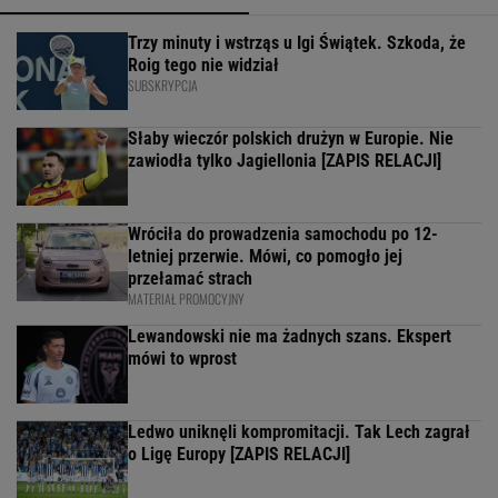
Trzy minuty i wstrząs u Igi Świątek. Szkoda, że
Roig tego nie widział
SUBSKRYPCJA
Słaby wieczór polskich drużyn w Europie. Nie
zawiodła tylko Jagiellonia [ZAPIS RELACJI]
Wróciła do prowadzenia samochodu po 12-
letniej przerwie. Mówi, co pomogło jej
przełamać strach
MATERIAŁ PROMOCYJNY
Lewandowski nie ma żadnych szans. Ekspert
mówi to wprost
Ledwo uniknęli kompromitacji. Tak Lech zagrał
o Ligę Europy [ZAPIS RELACJI]