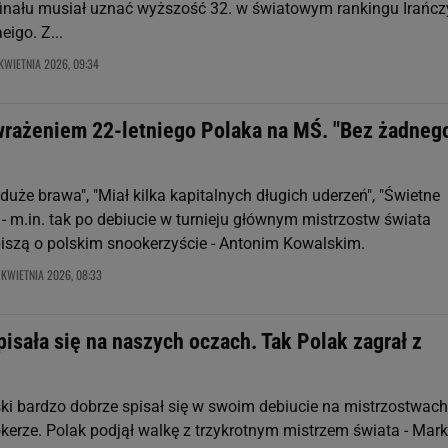
inału musiał uznać wyższość 32. w światowym rankingu Irańc
igo. Z...
KWIETNIA 2026, 09:34
wrażeniem 22-letniego Polaka na MŚ. "Bez żadneg
duże brawa", "Miał kilka kapitalnych długich uderzeń", "Świetne
- m.in. tak po debiucie w turnieju głównym mistrzostw świata
piszą o polskim snookerzyście - Antonim Kowalskim.
 KWIETNIA 2026, 08:33
pisała się na naszych oczach. Tak Polak zagrał z
ki bardzo dobrze spisał się w swoim debiucie na mistrzostwach
kerze. Polak podjął walkę z trzykrotnym mistrzem świata - Mar