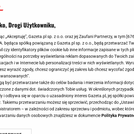
ko, Drogi Użytkowniku,
jąc „Akceptuję”, Gazeta.pl sp. z o.o. oraz jej Zaufani Partnerzy, w tym [
67
.A. będąca spółką powiązaną z Gazeta.pl sp. z o.o., będą przetwarzać T
ail czy identyfikatory plików cookie lub inne informacje zapisane w tych p
gólności na potrzeby wyświetlania reklam dopasowanych do Twoich zain
acjach i w Internecie lub personalizacji treści w nich wyświetlanych. Wyr
cesz wyrazić zgody, chcesz ograniczyć jej zakres lub chcesz wycofać zgo
aawansowanych”.
 być przetwarzane także do celów badania i mierzenia informacji dot
 łączone z danymi dot. świadczonych Tobie usług. W określonych przypad
i odbywa się w oparciu o uzasadniony interes Gazeta.pl, jej spółki powi
. Takiemu przetwarzaniu możesz się sprzeciwić, przechodząc do „Ust
nistratorem – w zależności od zakresu sprzeciwu i podmiotu, wobec które
etwarzaniu danych osobowych znajdziesz w dokumencie
Polityka Prywatn