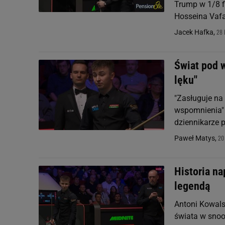
Trump w 1/8 f
Hosseina Vafae
28 
Jacek Hafka,
Świat pod 
lęku"
"Zasługuje na 
wspomnienia" 
dziennikarze 
20
Paweł Matys,
Historia na
legendą
Antoni Kowals
świata w snoo