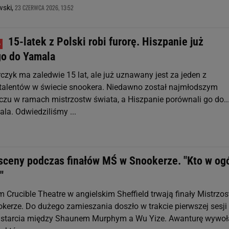
23 CZERWCA 2026, 13:52
ski,
15-latek z Polski robi furorę. Hiszpanie już
go do Yamala
zyk ma zaledwie 15 lat, ale już uznawany jest za jeden z
talentów w świecie snookera. Niedawno został najmłodszym
zu w ramach mistrzostw świata, a Hiszpanie porównali go do..
la. Odwiedziliśmy ...
sceny podczas finałów MŚ w Snookerze. "Kto w og
"
 Crucible Theatre w angielskim Sheffield trwają finały Mistrzo
kerze. Do dużego zamieszania doszło w trakcie pierwszej sesji
 starcia między Shaunem Murphym a Wu Yize. Awanturę wywoł