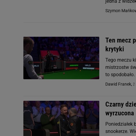
jedna z widzek,
Szymon Mańkow
Ten mecz pr
krytyki
Tego meczu ki
mistrzostw świ
to spodobało.
2 
Dawid Franek,
Czarny dzi
wyrzucona
Poniedziałek 
snookerze. Wi