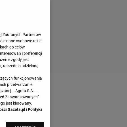
6
] Zaufanych Partnerów
woje dane osobowe takie
likach do celów
teresowań i preferencji
ażenie zgody jest
dę uprzednio udzieloną
yczących funkcjonowania
kach przetwarzanie
ązanej – Agora S.A. –
awień Zaawansowanych”
go jest kierowany.
ości Gazeta.pl
i
Polityka