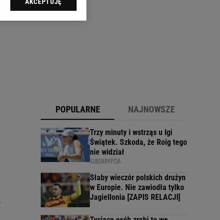
AKCEPTUJĘ
l sp. z o.o., jej
ić swoje preferencje
arzania danych poprzez
ych”. Zmiana ustawień
ach:
 celów identyfikacji.
omiar reklam i treści,
POPULARNE
NAJNOWSZE
Trzy minuty i wstrząs u Igi
Świątek. Szkoda, że Roig tego
nie widział
SUBSKRYPCJA
Słaby wieczór polskich drużyn
w Europie. Nie zawiodła tylko
Jagiellonia [ZAPIS RELACJI]
.
Tysiące osób zrobi to we