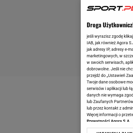
Droga Użytkownicz
jeśli wyrazisz zgodę klika
IAB, jak również Agora S
jak adresy IP, adresy e-m
marketingowych, w szcze
w swoich serwisach, aplik
dobrowolne. Jeśli nie ch
przejdź do „Ustawień Z
Twoje dane osobowe mogą
serwisów i aplikacji lub
danych nie wymaga zgody 
lub Zaufanych Partnerów
lub przez kontakt z admi
Więcej informacji o prz
Prywatności Agora S.A.