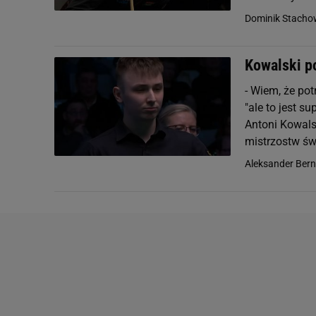
Dominik Stacho
Kowalski p
- Wiem, że pot
"ale to jest s
Antoni Kowals
mistrzostw świ
Aleksander Ber