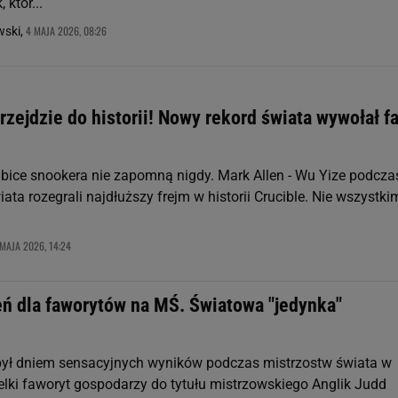
 któr...
4 MAJA 2026, 08:26
ski,
zejdzie do historii! Nowy rekord świata wywołał fa
bice snookera nie zapomną nigdy. Mark Allen - Wu Yize podcza
ata rozegrali najdłuższy frejm w historii Crucible. Nie wszystki
MAJA 2026, 14:24
eń dla faworytów na MŚ. Światowa "jedynka"
był dniem sensacyjnych wyników podczas mistrzostw świata w
elki faworyt gospodarzy do tytułu mistrzowskiego Anglik Judd