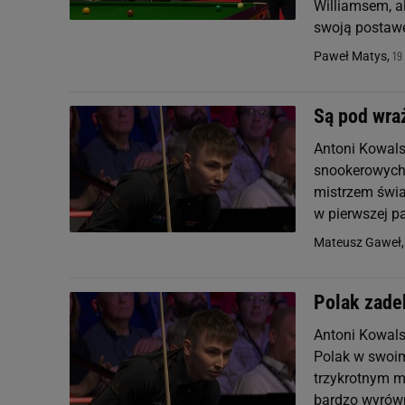
Williamsem, al
swoją postaw
19
Paweł Matys,
Są pod wraż
Antoni Kowals
snookerowych 
mistrzem świa
w pierwszej par
Mateusz Gaweł
Polak zade
Antoni Kowalsk
Polak w swoim
trzykrotnym m
bardzo wyrówn