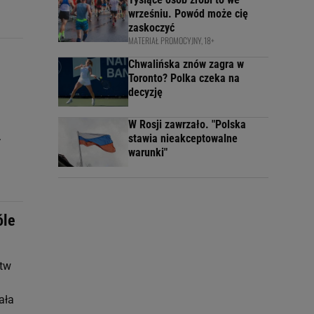
wrześniu. Powód może cię
zaskoczyć
MATERIAŁ PROMOCYJNY, 18+
Chwalińska znów zagra w
Toronto? Polka czeka na
decyzję
W Rosji zawrzało. "Polska
.
stawia nieakceptowalne
warunki"
óle
stw
ała