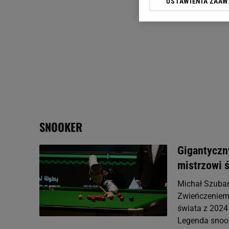
USTAWIENIA ZAA
Klikając „Akceptuję” wyra
Zaufanych Partnerów i A
dotyczące plików cookie,
odnośnik „Ustawienia pr
plików cookie możliwa je
My, nasi Zaufani Partne
Użycie dokładnych danych
Przechowywanie informacji
badnie odbiorców i uleps
SNOOKER
Gigantyczn
mistrzowi 
Michał Szubar
Zwieńczeniem 
świata z 2024
Legenda snook