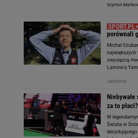
Szymon Mańkow
porównali 
Michał Szubarc
największych 
zwycięzcą mec
Lamine'a Yama
SUBSKRYPCJA
Niebywałe 
za to płaci?
W legendarnym
Świata w Snoo
decydującego