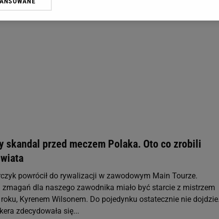
WANSOWANE
żasz też zgodę na zainstalowanie i przechowywanie plików cookie Gazeta.p
gora S.A. na Twoim urządzeniu końcowym. Możesz w każdej chwili zmien
 wywołując narzędzie do zarządzania twoimi preferencjami dot. przetw
ywatności ” w stopce serwisu i przechodząc do „Ustawień Zaawansowan
st także za pomocą ustawień przeglądarki.
rzy i Agora S.A. możemy przetwarzać dane osobowe w następujących cel
 geolokalizacyjnych. Aktywne skanowanie charakterystyki urządzenia do
 na urządzeniu lub dostęp do nich. Spersonalizowane reklamy i treści, p
zanie usług.
Lista Zaufanych Partnerów
y skandal przed meczem Polaka. Oto co zrobili
świata
czyk powrócił do rywalizacji w zawodowym Main Tourze.
zmagań dla naszego zawodnika miało być starcie z mistrzem
 roku, Kyrenem Wilsonem. Do pojedynku ostatecznie nie dojdzie
era zdecydowała się...