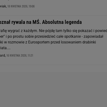
18 KWIETNIA 2026, 19:06
wiak,
oznał rywala na MŚ. Absolutna legenda
rafię wygrać z każdym. Nie pójdę tam tylko się pokazać i powie
uper" i po prostu sobie przesiedzieć całe spotkanie - zapowiadał
ki w rozmowie z Eurosportem przed losowaniem drabinki
ata....
16 KWIETNIA 2026, 11:21
nard,