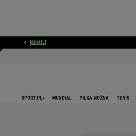
WIADOMOŚCI
NEXT
SPORT
PLOTEK
D
SPORT.PL+
MUNDIAL
PIŁKA NOŻNA
TENIS