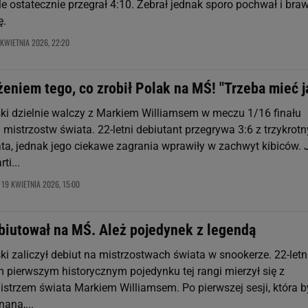
e ostatecznie przegrał 4:10. Zebrał jednak sporo pochwał i bra
ę.
 KWIETNIA 2026, 22:20
eniem tego, co zrobił Polak na MŚ! "Trzeba mieć j
ki dzielnie walczy z Markiem Williamsem w meczu 1/16 finału
mistrzostw świata. 22-letni debiutant przegrywa 3:6 z trzykrot
ta, jednak jego ciekawe zagrania wprawiły w zachwyt kibiców. 
ti...
19 KWIETNIA 2026, 15:00
,
biutował na MŚ. Ależ pojedynek z legendą
i zaliczył debiut na mistrzostwach świata w snookerze. 22-letn
 pierwszym historycznym pojedynku tej rangi mierzył się z
istrzem świata Markiem Williamsem. Po pierwszej sesji, która b
ana,...