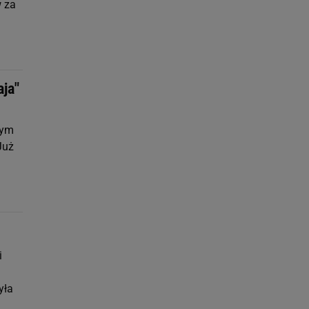
w za
aja"
nym
Już
i
yła