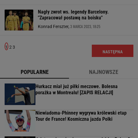
Nagły zwrot ws. legendy Barcelony.
"Zapracował postawą na boisku"
3 MARCA 2023, 18:25
Konrad Ferszter,
1
2
3
NASTĘPNA
POPULARNE
NAJNOWSZE
Hurkacz miał już piłki meczowe. Bolesna
porażka w Montrealu! [ZAPIS RELACJI]
Niewiadoma-Phinney wygrywa królewski etap
Tour de France! Kosmiczna jazda Polki