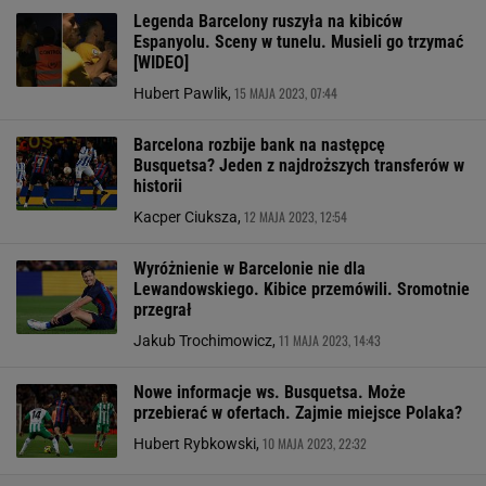
Legenda Barcelony ruszyła na kibiców
Espanyolu. Sceny w tunelu. Musieli go trzymać
[WIDEO]
15 MAJA 2023, 07:44
Hubert Pawlik,
Barcelona rozbije bank na następcę
Busquetsa? Jeden z najdroższych transferów w
historii
12 MAJA 2023, 12:54
Kacper Ciuksza,
Wyróżnienie w Barcelonie nie dla
Lewandowskiego. Kibice przemówili. Sromotnie
przegrał
11 MAJA 2023, 14:43
Jakub Trochimowicz,
Nowe informacje ws. Busquetsa. Może
przebierać w ofertach. Zajmie miejsce Polaka?
10 MAJA 2023, 22:32
Hubert Rybkowski,