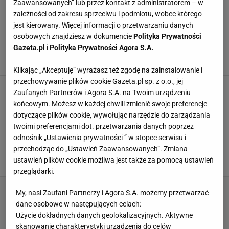
Zaawansowanych” lub przez kontakt z administratorem – w
SERGIO BUSQUETS
zależności od zakresu sprzeciwu i podmiotu, wobec którego
jest kierowany. Więcej informacji o przetwarzaniu danych
Szykuje się wielki powrót do Barcelony. To
osobowych znajdziesz w dokumencie
Polityka Prywatności
prawdziwa legenda
Gazeta.pl
i
Polityka Prywatności Agora S.A.
22 LIPCA 2026, 18:13
Jacek Hafka,
Klikając „Akceptuję” wyrażasz też zgodę na zainstalowanie i
przechowywanie plików cookie Gazeta.pl sp. z o.o., jej
20 lat i koniec! Legenda Barcelony ogłosiła
Zaufanych Partnerów i Agora S.A. na Twoim urządzeniu
zakończenie kariery
końcowym. Możesz w każdej chwili zmienić swoje preferencje
26 WRZEŚNIA 2025, 12:46
Marcin Jaz,
dotyczące plików cookie, wywołując narzędzie do zarządzania
twoimi preferencjami dot. przetwarzania danych poprzez
Media: Niebywałe, co Kiwiorowi wymyślił
odnośnik „Ustawienia prywatności ” w stopce serwisu i
Arsenal. "Jego dni są policzone"
przechodząc do „Ustawień Zaawansowanych”. Zmiana
ustawień plików cookie możliwa jest także za pomocą ustawień
20 STYCZNIA 2025, 12:50
Błażej Winter,
przeglądarki.
My, nasi Zaufani Partnerzy i Agora S.A. możemy przetwarzać
dane osobowe w następujących celach:
Użycie dokładnych danych geolokalizacyjnych. Aktywne
skanowanie charakterystyki urządzenia do celów