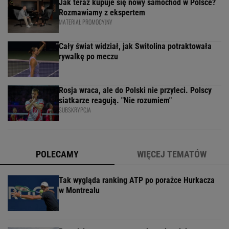
Jak teraz kupuje się nowy samochód w Polsce?
Rozmawiamy z ekspertem
MATERIAŁ PROMOCYJNY
Cały świat widział, jak Switolina potraktowała
rywalkę po meczu
Rosja wraca, ale do Polski nie przyleci. Polscy
siatkarze reagują. "Nie rozumiem"
SUBSKRYPCJA
POLECAMY
WIĘCEJ TEMATÓW
Tak wygląda ranking ATP po porażce Hurkacza
w Montrealu