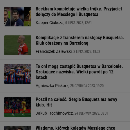
Beckham kompletuje wielką trójkę. Przyjaciel
dołączy do Messiego i Busquetsa
6 LIPCA 2023, 12:21
Kacper Ciuksza,
Komplikacje z transferem następcy Busquetsa.
Klub obrażony na Barcelonę
2 LIPCA 2023, 18:52
Franciszek Zalewski,
To oni mogą zastąpić Busquetsa w Barcelonie.
Szokujące nazwiska. Wielki powrót po 12
latach
25 CZERWCA 2023, 19:20
Agnieszka Piskorz,
Poszli na całość. Sergio Busquets ma nowy
klub. Hit
24 CZERWCA 2023, 08:01
Jakub Trochimowicz,
Wiadomo, których kolegów Messiego chce