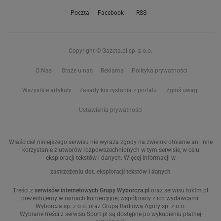
Poczta
Facebook
RSS
Copyright © Gazeta.pl sp. z o.o.
O Nas
Staże u nas
Reklama
Polityka prywatności
Wszystkie artykuły
Zasady korzystania z portalu
Zgłoś uwagi
Ustawienia prywatności
Właściciel niniejszego serwisu nie wyraża zgody na zwielokrotnianie ani inne
korzystanie z utworów rozpowszechnionych w tym serwisie, w celu
eksploracji tekstów i danych. Więcej informacji w
zastrzeżeniu dot. eksploracji tekstów i danych
Treści z
serwisów internetowych Grupy Wyborcza.pl
oraz serwisu tokfm.pl
prezentujemy w ramach komercyjnej współpracy z ich wydawcami:
Wyborcza sp. z o.o. oraz Grupą Radiową Agory sp. z o.o.
Wybrane treści z serwisu Sport.pl są dostępne po wykupieniu płatnej