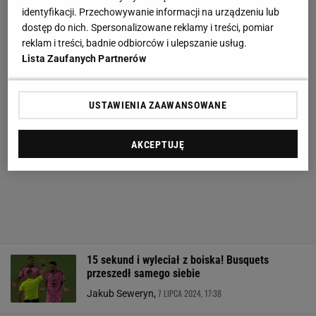
identyfikacji. Przechowywanie informacji na urządzeniu lub
dostęp do nich. Spersonalizowane reklamy i treści, pomiar
reklam i treści, badnie odbiorców i ulepszanie usług.
Lista Zaufanych Partnerów
USTAWIENIA ZAAWANSOWANE
AKCEPTUJĘ
15 sekund i wyleciał z boiska! Busquets
przeszedł samego siebie
7 LIPCA 2024, 17:38
Jakub Seweryn,