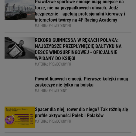
Prawdziwe sportowe emocje mają miejsce na
torze, nie na przypadkowych ulicach. Jedź
bezpiecznie - apelują profesjonalni kierowcy i
internetowi twórcy na 4F Racing Academy
MATERIAŁ PROMOCYJNY PR
REKORD GUINNESSA W RĘKACH POLAKA:
NAJSZYBSZE PRZEPŁYNIĘCIĘ BAŁTYKU NA
DESCE WINDSURFINGOWEJ - OFICJALNIE
WPISANY DO KSIĘGI
MATERIAŁ PROMOCYJNY PR
Powrót ligowych emocji. Pierwsze kolejki mogą
zaskoczyć nie tylko na boisku
MATERIAŁ PROMOCYJNY
Spacer dla niej, rower dla niego? Tak różnią się
profile aktywności Polek i Polaków
MATERIAŁ PROMOCYJNY PR