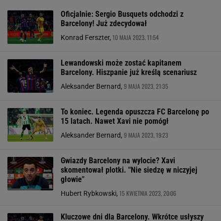
Oficjalnie: Sergio Busquets odchodzi z
Barcelony! Już zdecydował
10 MAJA 2023, 11:54
Konrad Ferszter,
Lewandowski może zostać kapitanem
Barcelony. Hiszpanie już kreślą scenariusz
9 MAJA 2023, 21:35
Aleksander Bernard,
To koniec. Legenda opuszcza FC Barcelonę po
15 latach. Nawet Xavi nie pomógł
9 MAJA 2023, 19:23
Aleksander Bernard,
Gwiazdy Barcelony na wylocie? Xavi
skomentował plotki. "Nie siedzę w niczyjej
głowie"
15 KWIETNIA 2023, 20:06
Hubert Rybkowski,
Kluczowe dni dla Barcelony. Wkrótce usłyszy