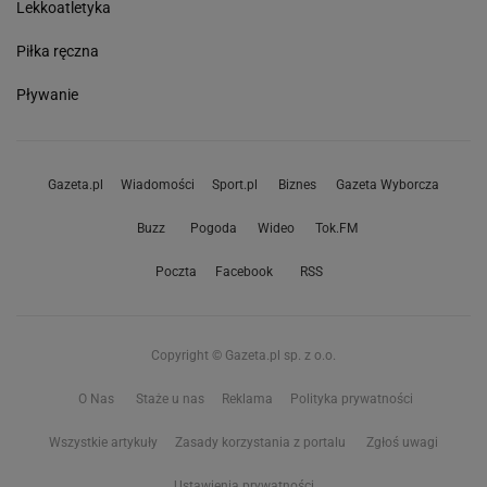
Lekkoatletyka
Piłka ręczna
Pływanie
Gazeta.pl
Wiadomości
Sport.pl
Biznes
Gazeta Wyborcza
Buzz
Pogoda
Wideo
Tok.FM
Poczta
Facebook
RSS
Copyright © Gazeta.pl sp. z o.o.
O Nas
Staże u nas
Reklama
Polityka prywatności
Wszystkie artykuły
Zasady korzystania z portalu
Zgłoś uwagi
Ustawienia prywatności