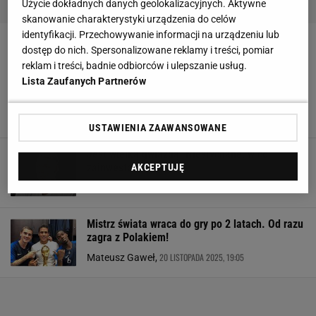
Użycie dokładnych danych geolokalizacyjnych. Aktywne
skanowanie charakterystyki urządzenia do celów
identyfikacji. Przechowywanie informacji na urządzeniu lub
PAUL POGBA
dostęp do nich. Spersonalizowane reklamy i treści, pomiar
reklam i treści, badnie odbiorców i ulepszanie usług.
Lista Zaufanych Partnerów
Kompromitacja na oczach świata.
Granice żenady zostały przekroczone
SUBSKRYPCJA
USTAWIENIA ZAAWANSOWANE
Jest wielką gwiazdą. Niesłychane, w co
zainwestował
AKCEPTUJĘ
10 GRUDNIA 2025, 17:08
Kacper Marciniak,
Mistrz świata wraca do gry po 2 latach. Od razu
zagra z Polakiem!
20 LISTOPADA 2025, 19:05
Mateusz Gaweł,