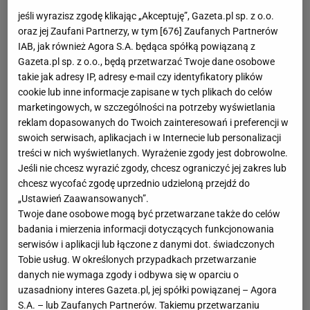
jeśli wyrazisz zgodę klikając „Akceptuję”, Gazeta.pl sp. z o.o.
Największa pomyłka sir Alexa Fergusona?
oraz jej Zaufani Partnerzy, w tym [
676
] Zaufanych Partnerów
Paul Pogba jest obecnie gwiazdą Manchesteru United.
IAB, jak również Agora S.A. będąca spółką powiązaną z
"Czerwone Diabły" zapłaciły za niego rekordowe 105 mln
Gazeta.pl sp. z o.o., będą przetwarzać Twoje dane osobowe
takie jak adresy IP, adresy e-mail czy identyfikatory plików
euro, chociaż ma dopiero 23-lata. A przecież w ogóle nie
cookie lub inne informacje zapisane w tych plikach do celów
musieli go kupować. W 2012 roku ówczesny trener
marketingowych, w szczególności na potrzeby wyświetlania
Manchesteru, sir Alex Ferguson, nie dawał mu zbyt wielu
reklam dopasowanych do Twoich zainteresowań i preferencji w
boiskowych szans, więc Francuz odszedł za darmo do
swoich serwisach, aplikacjach i w Internecie lub personalizacji
Turynu kuszony wizją gry w drużynie Juventusu. W
treści w nich wyświetlanych. Wyrażenie zgody jest dobrowolne.
barwach "Starej Damy" w ciągu czterech sezonów zdobył
Jeśli nie chcesz wyrazić zgody, chcesz ograniczyć jej zakres lub
chcesz wycofać zgodę uprzednio udzieloną przejdź do
4 mistrzostwa Włoch i urósł do rangi gwiazdy nie tylko na
„Ustawień Zaawansowanych”.
półwyspie Apenińskim, ale i w całej Europie.
Twoje dane osobowe mogą być przetwarzane także do celów
W 2015 roku dotarł z Juventusem do finału Ligi Mistrzów,
badania i mierzenia informacji dotyczących funkcjonowania
ale tam lepsza okazała się Barcelona, która wygrała 3:1.
serwisów i aplikacji lub łączone z danymi dot. świadczonych
Tobie usług. W określonych przypadkach przetwarzanie
Reprezentacja
danych nie wymaga zgody i odbywa się w oparciu o
uzasadniony interes Gazeta.pl, jej spółki powiązanej – Agora
Pogba ma na swoim koncie także sukcesy z kadra
S.A. – lub Zaufanych Partnerów. Takiemu przetwarzaniu