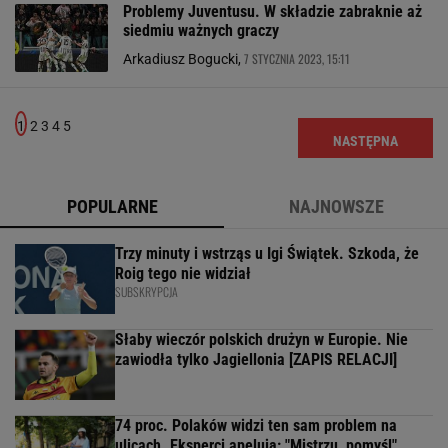
Problemy Juventusu. W składzie zabraknie aż
siedmiu ważnych graczy
7 STYCZNIA 2023, 15:11
Arkadiusz Bogucki,
1
2
3
4
5
NASTĘPNA
POPULARNE
NAJNOWSZE
Trzy minuty i wstrząs u Igi Świątek. Szkoda, że
Roig tego nie widział
SUBSKRYPCJA
Słaby wieczór polskich drużyn w Europie. Nie
zawiodła tylko Jagiellonia [ZAPIS RELACJI]
74 proc. Polaków widzi ten sam problem na
ulicach. Eksperci apelują: "Mistrzu, pomyśl"