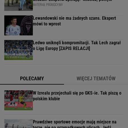
MATERIAŁ PROMOCYJNY
Lewandowski nie ma żadnych szans. Ekspert
mówi to wprost
Ledwo uniknęli kompromitacji. Tak Lech zagrał
o Ligę Europy [ZAPIS RELACJI]
POLECAMY
WIĘCEJ TEMATÓW
W Izrealu przejechali się po GKS-ie. Tak piszą o
polskim klubie
Prawdziwe sportowe emocje mają miejsce na
torze, nie na przypadkowych ulicach. Jedź