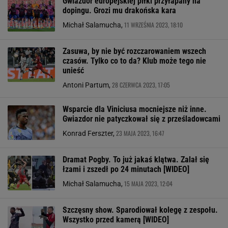
Gwiazdor europejskiej piłki przyłapany na
dopingu. Grozi mu drakońska kara
11 WRZEŚNIA 2023, 18:10
Michał Salamucha,
Zasuwa, by nie być rozczarowaniem wszech
czasów. Tylko co to da? Klub może tego nie
unieść
28 CZERWCA 2023, 17:05
Antoni Partum,
Wsparcie dla Viniciusa mocniejsze niż inne.
Gwiazdor nie patyczkował się z prześladowcami
23 MAJA 2023, 16:47
Konrad Ferszter,
Dramat Pogby. To już jakaś klątwa. Zalał się
łzami i zszedł po 24 minutach [WIDEO]
15 MAJA 2023, 12:04
Michał Salamucha,
Szczęsny show. Sparodiował kolegę z zespołu.
Wszystko przed kamerą [WIDEO]