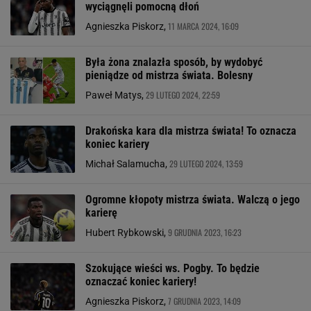
wyciągnęli pomocną dłoń
11 MARCA 2024, 16:09
Agnieszka Piskorz,
Była żona znalazła sposób, by wydobyć
pieniądze od mistrza świata. Bolesny
29 LUTEGO 2024, 22:59
Paweł Matys,
Drakońska kara dla mistrza świata! To oznacza
koniec kariery
29 LUTEGO 2024, 13:59
Michał Salamucha,
Ogromne kłopoty mistrza świata. Walczą o jego
karierę
9 GRUDNIA 2023, 16:23
Hubert Rybkowski,
Szokujące wieści ws. Pogby. To będzie
oznaczać koniec kariery!
7 GRUDNIA 2023, 14:09
Agnieszka Piskorz,