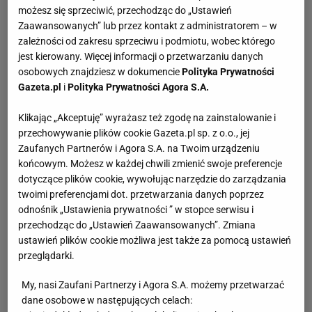
Francji. Zarówno z drużynami młodzieżowymi jak i
możesz się sprzeciwić, przechodząc do „Ustawień
dorosłą reprezentacją. W 2013 roku zdobył mistrzostwo
Zaawansowanych” lub przez kontakt z administratorem – w
świata U-20, a sam był jedną z gwiazd turnieju. Trzy lata
zależności od zakresu sprzeciwu i podmiotu, wobec którego
później, podczas Euro 2016 dotarł z pierwszą
jest kierowany. Więcej informacji o przetwarzaniu danych
osobowych znajdziesz w dokumencie
Polityka Prywatności
reprezentacją Francji do finału, gdzie ulegli Portugalii 0:1.
Gazeta.pl
i
Polityka Prywatności Agora S.A.
Charakterystyka boiskowa
Klikając „Akceptuję” wyrażasz też zgodę na zainstalowanie i
Pogba najczęściej występuje jako środkowy pomocnik,
przechowywanie plików cookie Gazeta.pl sp. z o.o., jej
ale jego uniwersalne umiejętności sprawiają, że może
Zaufanych Partnerów i Agora S.A. na Twoim urządzeniu
końcowym. Możesz w każdej chwili zmienić swoje preferencje
zagrać także na boku pomocy, lub jako cofnięty czy
dotyczące plików cookie, wywołując narzędzie do zarządzania
wysunięty pomocnik. Pogba pomimo wysokiego wzrostu
twoimi preferencjami dot. przetwarzania danych poprzez
(1,91 m) jest świetnie skoordynowany. Dysponuje
odnośnik „Ustawienia prywatności ” w stopce serwisu i
wspaniałą techniką, wizją gry, ale przede wszystkim
przechodząc do „Ustawień Zaawansowanych”. Zmiana
piekielnie mocnym uderzeniem z dystansu. Kto wie, może
ustawień plików cookie możliwa jest także za pomocą ustawień
przeglądarki.
to właśnie on jest głównym kandydatem do zdobycia
Złotej Piłki, kiedy minie era Cristiano Ronaldo i Lionela
My, nasi Zaufani Partnerzy i Agora S.A. możemy przetwarzać
Messiego? Potencjał ma wystarczający, pozostaje
dane osobowe w następujących celach:
pytanie, czy jest gotowy mentalnie osiągnąć taki sukces?