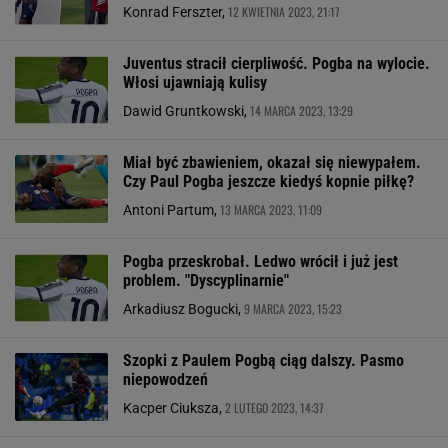
12 KWIETNIA 2023, 21:17
Konrad Ferszter,
Juventus stracił cierpliwość. Pogba na wylocie.
Włosi ujawniają kulisy
14 MARCA 2023, 13:29
Dawid Gruntkowski,
Miał być zbawieniem, okazał się niewypałem.
Czy Paul Pogba jeszcze kiedyś kopnie piłkę?
13 MARCA 2023, 11:09
Antoni Partum,
Pogba przeskrobał. Ledwo wrócił i już jest
problem. "Dyscyplinarnie"
9 MARCA 2023, 15:23
Arkadiusz Bogucki,
Szopki z Paulem Pogbą ciąg dalszy. Pasmo
niepowodzeń
2 LUTEGO 2023, 14:37
Kacper Ciuksza,