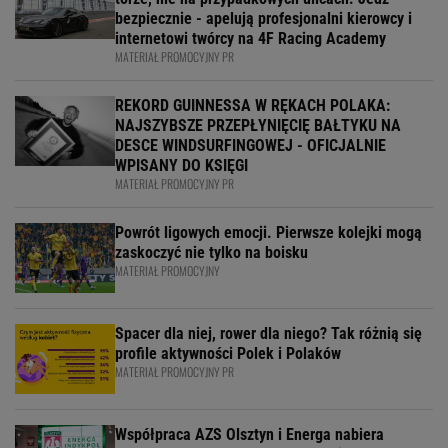
bezpiecznie - apelują profesjonalni kierowcy i
internetowi twórcy na 4F Racing Academy
MATERIAŁ PROMOCYJNY PR
REKORD GUINNESSA W RĘKACH POLAKA:
NAJSZYBSZE PRZEPŁYNIĘCIĘ BAŁTYKU NA
DESCE WINDSURFINGOWEJ - OFICJALNIE
WPISANY DO KSIĘGI
MATERIAŁ PROMOCYJNY PR
Powrót ligowych emocji. Pierwsze kolejki mogą
zaskoczyć nie tylko na boisku
MATERIAŁ PROMOCYJNY
Spacer dla niej, rower dla niego? Tak różnią się
profile aktywności Polek i Polaków
MATERIAŁ PROMOCYJNY PR
Współpraca AZS Olsztyn i Energa nabiera