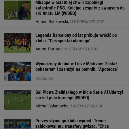
Mbappe w ostatniej chwili zapobiegł
katastrofie PSG. Kolejne zespoły z awansem do
1/8 finału LM [WIDEO]
28 LISTOPADA 2023, 23:24
Hubert Rybkowski,
Legenda Barcelony od lat próbuje wrócić do
klubu. "Coś spektakularnego"
14 LISTOPADA 2023, 19:35
Antoni Partum,
Wymarzony debiut w Lidze Mistrzów. Został
bohaterem i zasłużył na pomnik. "Apoteoza"
SUBSKRYPCJA
Gol Piotra Zielińskiego w hicie Serie A! Uderzył
sprzed pola karnego [WIDEO]
2 WRZEŚNIA 2023, 21:37
Michał Salamucha,
Prezes słynnego klubu wprost. Trener
zablokował mu transfery gwiazd. "Chce