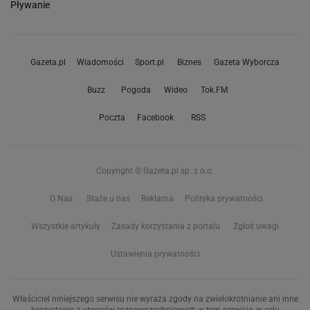
Pływanie
Gazeta.pl
Wiadomości
Sport.pl
Biznes
Gazeta Wyborcza
Buzz
Pogoda
Wideo
Tok.FM
Poczta
Facebook
RSS
Copyright © Gazeta.pl sp. z o.o.
O Nas
Staże u nas
Reklama
Polityka prywatności
Wszystkie artykuły
Zasady korzystania z portalu
Zgłoś uwagi
Ustawienia prywatności
Właściciel niniejszego serwisu nie wyraża zgody na zwielokrotnianie ani inne