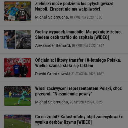
Zieliński może podzielić los byłych gwiazd
Napoli. Ekspert nie ma wątpliwości
18 KWIETNIA 2023, 10:00
Michał Salamucha,
Groźny wypadek Immobile. Ma pęknięte żebro.
Siedem osób trafiło do szpitala [WIDEO]
16 KWIETNIA 2023, 13:57
Aleksander Bernard,
Oficjalnie: Hitowy transfer 18-letniego Polaka.
Wielka szansa stała się faktem
31 STYCZNIA 2023, 18:37
Dawid Gruntkowski,
Włosi zachwyceni reprezentantem Polski, choć
przegrał. "Niezmiennie pewny"
20 STYCZNIA 2023, 19:25
Michał Salamucha,
Co on zrobił? Katastrofalny błąd zadecydował o
wyniku derbów Rzymu [WIDEO]