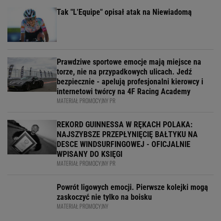
Tak "L'Equipe" opisał atak na Niewiadomą
Prawdziwe sportowe emocje mają miejsce na
torze, nie na przypadkowych ulicach. Jedź
bezpiecznie - apelują profesjonalni kierowcy i
internetowi twórcy na 4F Racing Academy
MATERIAŁ PROMOCYJNY PR
REKORD GUINNESSA W RĘKACH POLAKA:
NAJSZYBSZE PRZEPŁYNIĘCIĘ BAŁTYKU NA
DESCE WINDSURFINGOWEJ - OFICJALNIE
WPISANY DO KSIĘGI
MATERIAŁ PROMOCYJNY PR
Powrót ligowych emocji. Pierwsze kolejki mogą
zaskoczyć nie tylko na boisku
MATERIAŁ PROMOCYJNY