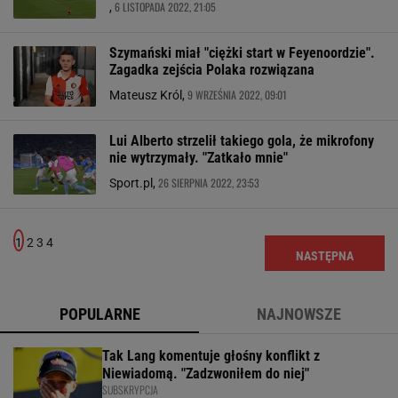
6 LISTOPADA 2022, 21:05
,
Szymański miał "ciężki start w Feyenoordzie".
Zagadka zejścia Polaka rozwiązana
9 WRZEŚNIA 2022, 09:01
Mateusz Król,
Lui Alberto strzelił takiego gola, że mikrofony
nie wytrzymały. "Zatkało mnie"
26 SIERPNIA 2022, 23:53
Sport.pl,
1
2
3
4
NASTĘPNA
POPULARNE
NAJNOWSZE
Tak Lang komentuje głośny konflikt z
Niewiadomą. "Zadzwoniłem do niej"
SUBSKRYPCJA