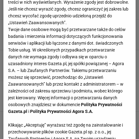
treści w nich wyświetlanych. Wyrażenie zgody jest dobrowolne.
Jeśli nie chcesz wyrazić zgody, chcesz ograniczyć jej zakres lub
chcesz wycofać zgodę uprzednio udzieloną przejdź do
„Ustawień Zaawansowanych”.
Gorzkie słowa z Włoch o transferze 19-latka z
Twoje dane osobowe mogą być przetwarzane także do celów
Polski. "Sceptycyzm"
badania i mierzenia informacji dotyczących funkcjonowania
4 LUTEGO 2026, 13:59
Hubert Rybkowski,
serwisów i aplikacji lub łączone z danymi dot. świadczonych
Tobie usług. W określonych przypadkach przetwarzanie
Była 95. minuta. Trenerzy skoczyli sobie do
danych nie wymaga zgody i odbywa się w oparciu o
gardeł. "Musieli go trzymać w pięciu"
uzasadniony interes Gazeta.pl, jej spółki powiązanej – Agora
S.A. – lub Zaufanych Partnerów. Takiemu przetwarzaniu
30 LISTOPADA 2025, 09:50
Hubert Rybkowski,
możesz się sprzeciwić, przechodząc do „Ustawień
Zaawansowanych” lub przez kontakt z administratorem – w
Włosi przekazali najnowsze informacje ws.
zależności od zakresu sprzeciwu i podmiotu, wobec którego
Zalewskiego. Zacierają ręce
jest kierowany. Więcej informacji o przetwarzaniu danych
16 PAŹDZIERNIKA 2025, 18:05
Hubert Rybkowski,
osobowych znajdziesz w dokumencie
Polityka Prywatności
Gazeta.pl
i
Polityka Prywatności Agora S.A.
Włosi trąbią o przyszłości Zielińskiego.
Absolutna sensacja!
Klikając „Akceptuję” wyrażasz też zgodę na zainstalowanie i
przechowywanie plików cookie Gazeta.pl sp. z o.o., jej
27 CZERWCA 2025, 19:02
Hubert Rybkowski,
Zaufanych Partnerów i Agora S.A. na Twoim urządzeniu