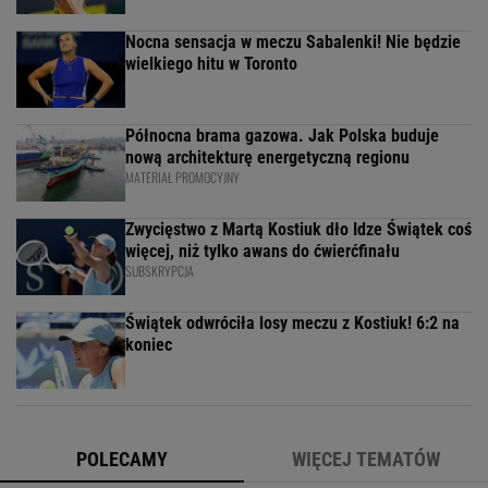
Nocna sensacja w meczu Sabalenki! Nie będzie
wielkiego hitu w Toronto
Północna brama gazowa. Jak Polska buduje
nową architekturę energetyczną regionu
MATERIAŁ PROMOCYJNY
Zwycięstwo z Martą Kostiuk dło Idze Świątek coś
więcej, niż tylko awans do ćwierćfinału
SUBSKRYPCJA
Świątek odwróciła losy meczu z Kostiuk! 6:2 na
koniec
POLECAMY
WIĘCEJ TEMATÓW