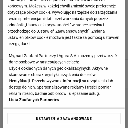
końcowym. Możesz w każdej chwili zmienić swoje preferencje
Klasy nie kupisz. Tak Inter zachował się po
dotyczące plików cookie, wywołując narzędzie do zarządzania
wpadce w walce o mistrzostwo
twoimi preferencjami dot. przetwarzania danych poprzez
19 MAJA 2025, 10:14
Hubert Rybkowski,
odnośnik „Ustawienia prywatności ” w stopce serwisu i
przechodząc do „Ustawień Zaawansowanych”. Zmiana
Alarm ws. meczu Ligi Europy. Pilne spotkanie
ustawień plików cookie możliwa jest także za pomocą ustawień
UEFA. Jest decyzja
przeglądarki.
10 KWIETNIA 2025, 13:37
Hubert Rybkowski,
My, nasi Zaufani Partnerzy i Agora S.A. możemy przetwarzać
dane osobowe w następujących celach:
Włosi piszą o Bońku. "Niespodziewana drwina".
Użycie dokładnych danych geolokalizacyjnych. Aktywne
Nie odpuścił
skanowanie charakterystyki urządzenia do celów
6 STYCZNIA 2025, 16:58
Hubert Rybkowski,
identyfikacji. Przechowywanie informacji na urządzeniu lub
dostęp do nich. Spersonalizowane reklamy i treści, pomiar
reklam i treści, badnie odbiorców i ulepszanie usług.
Lista Zaufanych Partnerów
USTAWIENIA ZAAWANSOWANE