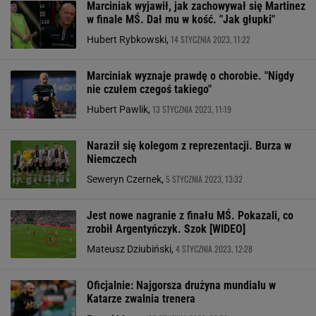
Marciniak wyjawił, jak zachowywał się Martinez
w finale MŚ. Dał mu w kość. "Jak głupki"
14 STYCZNIA 2023, 11:22
Hubert Rybkowski,
Marciniak wyznaje prawdę o chorobie. "Nigdy
nie czułem czegoś takiego"
13 STYCZNIA 2023, 11:19
Hubert Pawlik,
Naraził się kolegom z reprezentacji. Burza w
Niemczech
5 STYCZNIA 2023, 13:32
Seweryn Czernek,
Jest nowe nagranie z finału MŚ. Pokazali, co
zrobił Argentyńczyk. Szok [WIDEO]
4 STYCZNIA 2023, 12:28
Mateusz Dziubiński,
Oficjalnie: Najgorsza drużyna mundialu w
Katarze zwalnia trenera