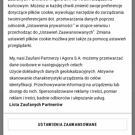
końcowym. Możesz w każdej chwili zmienić swoje preferencje
Zatrważające informacje z Kataru. Rok po
dotyczące plików cookie, wywołując narzędzie do zarządzania
mundialu. Splamione dziedzictwo
twoimi preferencjami dot. przetwarzania danych poprzez
SUBSKRYPCJA
odnośnik „Ustawienia prywatności ” w stopce serwisu i
przechodząc do „Ustawień Zaawansowanych”. Zmiana
ustawień plików cookie możliwa jest także za pomocą ustawień
Messi musiał zadzwonić i przeprosić za swoje
zachowanie. Co za historia
przeglądarki.
2 PAŹDZIERNIKA 2023, 15:45
Hubert Pawlik,
My, nasi Zaufani Partnerzy i Agora S.A. możemy przetwarzać
dane osobowe w następujących celach:
Architekt mundialu w Katarze z nakazem
Użycie dokładnych danych geolokalizacyjnych. Aktywne
aresztowania. To były prezydent federacji
skanowanie charakterystyki urządzenia do celów
27 WRZEŚNIA 2023, 13:59
Bartosz Naus,
identyfikacji. Przechowywanie informacji na urządzeniu lub
dostęp do nich. Spersonalizowane reklamy i treści, pomiar
reklam i treści, badnie odbiorców i ulepszanie usług.
Lista Zaufanych Partnerów
USTAWIENIA ZAAWANSOWANE