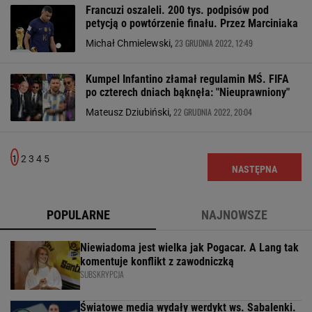
Francuzi oszaleli. 200 tys. podpisów pod
petycją o powtórzenie finału. Przez Marciniaka
23 GRUDNIA 2022, 12:49
Michał Chmielewski,
Kumpel Infantino złamał regulamin MŚ. FIFA
po czterech dniach bąknęła: "Nieuprawniony"
22 GRUDNIA 2022, 20:04
Mateusz Dziubiński,
1
2
3
4
5
NASTĘPNA
POPULARNE
NAJNOWSZE
Niewiadoma jest wielka jak Pogacar. A Lang tak
komentuje konflikt z zawodniczką
SUBSKRYPCJA
Światowe media wydały werdykt ws. Sabalenki.