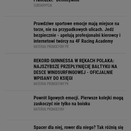
SUBSKRYPCJA
Prawdziwe sportowe emocje mają miejsce na
torze, nie na przypadkowych ulicach. Jedź
bezpiecznie - apelują profesjonalni kierowcy i
internetowi twórcy na 4F Racing Academy
MATERIAŁ PROMOCYJNY PR
REKORD GUINNESSA W RĘKACH POLAKA:
NAJSZYBSZE PRZEPŁYNIĘCIĘ BAŁTYKU NA
DESCE WINDSURFINGOWEJ - OFICJALNIE
WPISANY DO KSIĘGI
MATERIAŁ PROMOCYJNY PR
Powrót ligowych emocji. Pierwsze kolejki mogą
zaskoczyć nie tylko na boisku
MATERIAŁ PROMOCYJNY
Spacer dla niej, rower dla niego? Tak różnią się