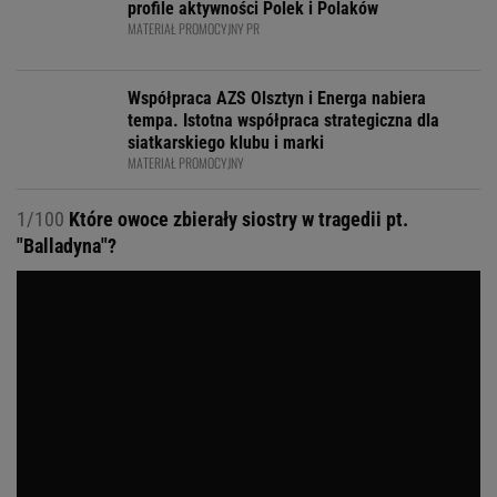
profile aktywności Polek i Polaków
MATERIAŁ PROMOCYJNY PR
Współpraca AZS Olsztyn i Energa nabiera
tempa. Istotna współpraca strategiczna dla
siatkarskiego klubu i marki
MATERIAŁ PROMOCYJNY
1/100
Które owoce zbierały siostry w tragedii pt.
"Balladyna"?