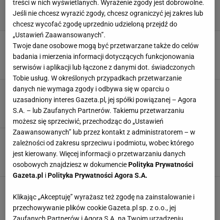
treści w nich wyświetlanych. Wyrażenie zgody jest dobrowolne.
Jeśli nie chcesz wyrazić zgody, chcesz ograniczyć jej zakres lub
chcesz wycofać zgodę uprzednio udzieloną przejdź do
„Ustawień Zaawansowanych”.
Znakomite wieści dla kibiców! Netflix ogłosił
Twoje dane osobowe mogą być przetwarzane także do celów
wspaniałą nowinę
badania i mierzenia informacji dotyczących funkcjonowania
23 GRUDNIA 2023, 17:31
Michał Chmielewski,
serwisów i aplikacji lub łączone z danymi dot. świadczonych
Tobie usług. W określonych przypadkach przetwarzanie
danych nie wymaga zgody i odbywa się w oparciu o
Zgrzyt w Argentynie! Poszło o żonę Messiego
uzasadniony interes Gazeta.pl, jej spółki powiązanej – Agora
23 GRUDNIA 2023, 15:32
Karolina Kurek,
S.A. – lub Zaufanych Partnerów. Takiemu przetwarzaniu
możesz się sprzeciwić, przechodząc do „Ustawień
Zaawansowanych” lub przez kontakt z administratorem – w
Messi podszedł do Marciniaka i powiedział:
zależności od zakresu sprzeciwu i podmiotu, wobec którego
"Spodziewaliśmy się". Za chwilę Giroud
jest kierowany. Więcej informacji o przetwarzaniu danych
18 GRUDNIA 2023, 22:15
Jakub Trochimowicz,
osobowych znajdziesz w dokumencie
Polityka Prywatności
Gazeta.pl
i
Polityka Prywatności Agora S.A.
Wstyd i skandal na całą Europę. Znów głośno o
kibicach Legii
Klikając „Akceptuję” wyrażasz też zgodę na zainstalowanie i
przechowywanie plików cookie Gazeta.pl sp. z o.o., jej
SUBSKRYPCJA
Zaufanych Partnerów i Agora S.A. na Twoim urządzeniu