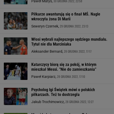
30 GRUDNIA 2022, 22:58
Paweł Matys,
Piłkarze awanturują się o finał MŚ. Nagle
wkroczyła żona Di Marii
29 GRUDNIA 2022, 23:13
Seweryn Czernek,
Włosi wybrali najlepszego sędziego mundialu.
Tytuł nie dla Marciniaka
28 GRUDNIA 2022, 17:17
Aleksander Bernard,
Katarczycy biorą się za pokój, w którym
mieszkał Messi. "Nie do zamieszkania"
28 GRUDNIA 2022, 17:10
Paweł Karpiarz,
Psycholog Igi Świątek mówi o polskich
piłkarzach. Też to dostrzegła
28 GRUDNIA 2022, 12:27
Jakub Trochimowicz,