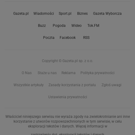
Gazeta.pl
Wiadomości
Sport.pl
Biznes
Gazeta Wyborcza
Buzz
Pogoda
Wideo
Tok.FM
Poczta
Facebook
RSS
Copyright © Gazeta.pl sp. z o.o.
O Nas
Staże u nas
Reklama
Polityka prywatności
Wszystkie artykuły
Zasady korzystania z portalu
Zgłoś uwagi
Ustawienia prywatności
Właściciel niniejszego serwisu nie wyraża zgody na zwielokrotnianie ani inne
korzystanie z utworów rozpowszechnionych w tym serwisie, w celu
eksploracji tekstów i danych. Więcej informacji w
zastrzeżeniu dot. eksploracji tekstów i danych