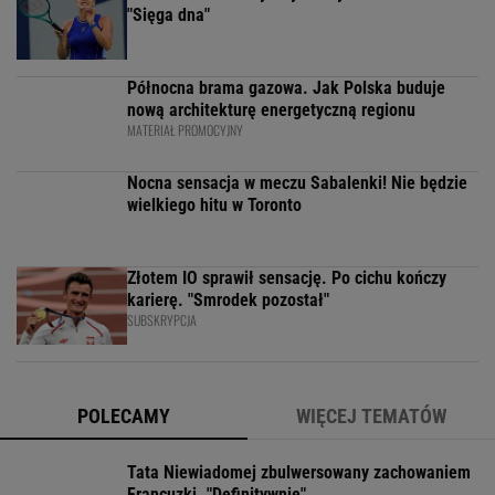
"Sięga dna"
Północna brama gazowa. Jak Polska buduje
nową architekturę energetyczną regionu
MATERIAŁ PROMOCYJNY
Nocna sensacja w meczu Sabalenki! Nie będzie
wielkiego hitu w Toronto
Złotem IO sprawił sensację. Po cichu kończy
karierę. "Smrodek pozostał"
SUBSKRYPCJA
POLECAMY
WIĘCEJ TEMATÓW
Tata Niewiadomej zbulwersowany zachowaniem
Francuzki. "Definitywnie"