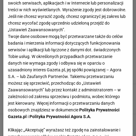
swoich serwisach, aplikacjach i w Internecie lub personalizacji
treści w nich wyświetlanych. Wyrażenie zgody jest dobrowolne.
Jeśli nie chcesz wyrazić zgody, chcesz ograniczyć jej zakres lub
chcesz wycofać zgodę uprzednio udzieloną przejdź do
„Ustawień Zaawansowanych”.
Twoje dane osobowe mogą być przetwarzane także do celów
badania i mierzenia informacji dotyczących funkcjonowania
serwisów i aplikacji lub łączone z danymi dot. świadczonych
Hiszpanie dostrzegli mankament
Tobie usług. W określonych przypadkach przetwarzanie
Lewandowskiego. Tego mu brakuje. "To jego
danych nie wymaga zgody i odbywa się w oparciu o
cierń"
uzasadniony interes Gazeta.pl, jej spółki powiązanej – Agora
14 MARCA 2023, 18:06
S.A. – lub Zaufanych Partnerów. Takiemu przetwarzaniu
Hubert Pawlik,
możesz się sprzeciwić, przechodząc do „Ustawień
Zaawansowanych” lub przez kontakt z administratorem – w
Debiut marzeń Klicha! Wystarczyło mu 13
minut. "Co za przywitanie" [WIDEO]
zależności od zakresu sprzeciwu i podmiotu, wobec którego
jest kierowany. Więcej informacji o przetwarzaniu danych
26 LUTEGO 2023, 08:40
Karolina Jaskulska,
osobowych znajdziesz w dokumencie
Polityka Prywatności
Gazeta.pl
i
Polityka Prywatności Agora S.A.
Strzelił gola z najdalszej odległości w historii.
"Nie świętowałem, mamy umowę" [WIDEO]
Klikając „Akceptuję” wyrażasz też zgodę na zainstalowanie i
16 GRUDNIA 2022, 16:50
Hubert Pawlik,