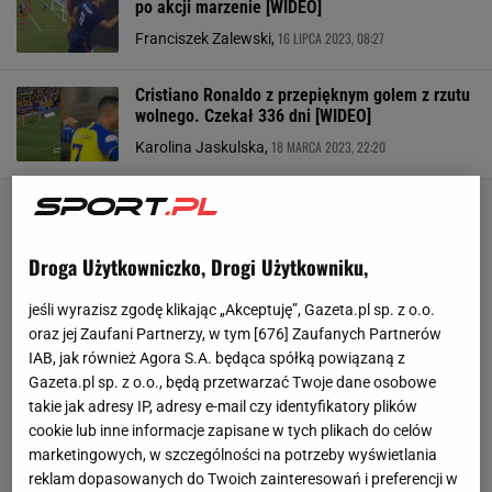
po akcji marzenie [WIDEO]
16 LIPCA 2023, 08:27
Franciszek Zalewski,
Cristiano Ronaldo z przepięknym golem z rzutu
wolnego. Czekał 336 dni [WIDEO]
18 MARCA 2023, 22:20
Karolina Jaskulska,
Droga Użytkowniczko, Drogi Użytkowniku,
jeśli wyrazisz zgodę klikając „Akceptuję”, Gazeta.pl sp. z o.o.
oraz jej Zaufani Partnerzy, w tym [
676
] Zaufanych Partnerów
IAB, jak również Agora S.A. będąca spółką powiązaną z
Gazeta.pl sp. z o.o., będą przetwarzać Twoje dane osobowe
takie jak adresy IP, adresy e-mail czy identyfikatory plików
cookie lub inne informacje zapisane w tych plikach do celów
marketingowych, w szczególności na potrzeby wyświetlania
reklam dopasowanych do Twoich zainteresowań i preferencji w