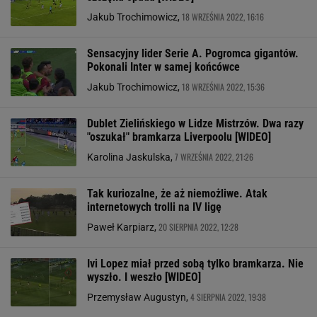
18 WRZEŚNIA 2022, 16:16
Jakub Trochimowicz,
Sensacyjny lider Serie A. Pogromca gigantów.
Pokonali Inter w samej końcówce
18 WRZEŚNIA 2022, 15:36
Jakub Trochimowicz,
Dublet Zielińskiego w Lidze Mistrzów. Dwa razy
"oszukał" bramkarza Liverpoolu [WIDEO]
7 WRZEŚNIA 2022, 21:26
Karolina Jaskulska,
Tak kuriozalne, że aż niemożliwe. Atak
internetowych trolli na IV ligę
20 SIERPNIA 2022, 12:28
Paweł Karpiarz,
Ivi Lopez miał przed sobą tylko bramkarza. Nie
wyszło. I weszło [WIDEO]
4 SIERPNIA 2022, 19:38
Przemysław Augustyn,