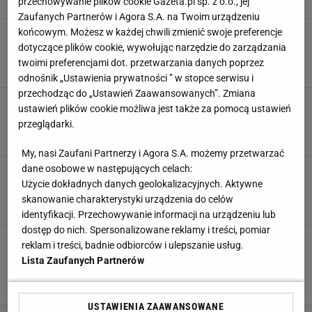
przechowywanie plików cookie Gazeta.pl sp. z o.o., jej
Zaufanych Partnerów i Agora S.A. na Twoim urządzeniu
końcowym. Możesz w każdej chwili zmienić swoje preferencje
Nowa technologia odebrała gola Cristiano
Ronaldo. Sędzia wyjaśnia, o co chodzi
dotyczące plików cookie, wywołując narzędzie do zarządzania
twoimi preferencjami dot. przetwarzania danych poprzez
29 LISTOPADA 2022, 06:09
Błażej Winter,
odnośnik „Ustawienia prywatności ” w stopce serwisu i
przechodząc do „Ustawień Zaawansowanych”. Zmiana
Strzelił gola z własnej połowy, bo nie miał już
ustawień plików cookie możliwa jest także za pomocą ustawień
siły. Hit [WIDEO]
przeglądarki.
25 PAŹDZIERNIKA 2022, 20:18
Mateusz Dziubiński,
My, nasi Zaufani Partnerzy i Agora S.A. możemy przetwarzać
dane osobowe w następujących celach:
Leicester gromi rywala. Fenomenalna bomba
Użycie dokładnych danych geolokalizacyjnych. Aktywne
Tielemansa [WIDEO]
skanowanie charakterystyki urządzenia do celów
23 PAŹDZIERNIKA 2022, 18:47
Kacper Ciuksza,
identyfikacji. Przechowywanie informacji na urządzeniu lub
dostęp do nich. Spersonalizowane reklamy i treści, pomiar
Kagawa przypomniał o sobie w najlepszy
reklam i treści, badnie odbiorców i ulepszanie usług.
możliwy sposób. "Zaskoczył wszystkich"
Lista Zaufanych Partnerów
[WIDEO]
16 PAŹDZIERNIKA 2022, 10:37
Karolina Jaskulska,
USTAWIENIA ZAAWANSOWANE