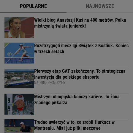
POPULARNE
NAJNOWSZE
Wielki bieg Anastazji Kuś na 400 metrów. Polka
mistrzynią świata juniorek!
Rozstrzygnęli mecz Igi Świątek z Kostiuk. Koniec
w trzech setach
Pierwszy etap GAT zakończony. To strategiczna
inwestycja dla polskiego eksportu
MATERIAŁ PROMOCYJNY
Mistrzyni olimpijska kończy karierę. To żona
znanego piłkarza
Trudno uwierzyć w to, co zrobił Hurkacz w
Montrealu. Miał już piłki meczowe