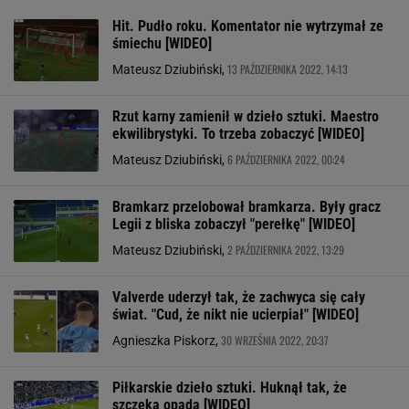
Hit. Pudło roku. Komentator nie wytrzymał ze
śmiechu [WIDEO]
13 PAŹDZIERNIKA 2022, 14:13
Mateusz Dziubiński,
Rzut karny zamienił w dzieło sztuki. Maestro
ekwilibrystyki. To trzeba zobaczyć [WIDEO]
6 PAŹDZIERNIKA 2022, 00:24
Mateusz Dziubiński,
Bramkarz przelobował bramkarza. Były gracz
Legii z bliska zobaczył "perełkę" [WIDEO]
2 PAŹDZIERNIKA 2022, 13:29
Mateusz Dziubiński,
Valverde uderzył tak, że zachwyca się cały
świat. "Cud, że nikt nie ucierpiał" [WIDEO]
30 WRZEŚNIA 2022, 20:37
Agnieszka Piskorz,
Piłkarskie dzieło sztuki. Huknął tak, że
szczęka opada [WIDEO]