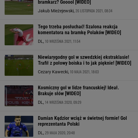
bramkarz? Gooool [WIDEO]
26 LISTOPADA 2021, 08:34
Jakub Mieżejewski,
Tego trzeba posłuchać! Szalona reakcja
komentatora na bramkę Polaków [WIDEO]
10 WRZEŚNIA 2021, 11:54
DL,
Niewiarygodny gol w szwedzkiej ekstraklasie!
Trafił z połowy boiska i to jak pięknie! [WIDEO]
10 MAJA 2021, 18:03
Cezary Kawecki,
Kosmiczny gol w lidze francuskiej! Ideał.
Brakuje słów [WIDEO]
14 WRZEŚNIA 2020, 09:29
DL,
Damian Kądzior wciąż w świetnej formie! Gol
reprezentanta Polski
29 MAJA 2020, 20:48
DL,