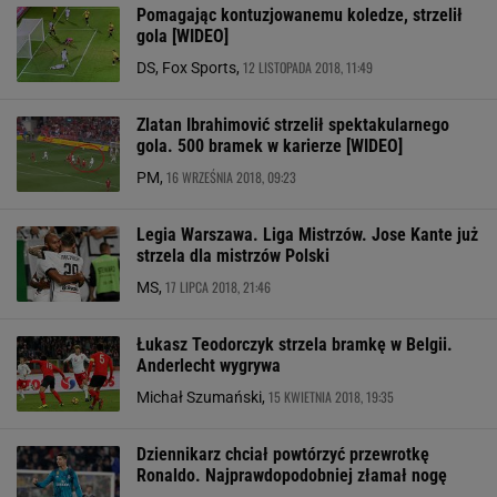
Pomagając kontuzjowanemu koledze, strzelił
gola [WIDEO]
12 LISTOPADA 2018, 11:49
DS, Fox Sports,
Zlatan Ibrahimović strzelił spektakularnego
gola. 500 bramek w karierze [WIDEO]
16 WRZEŚNIA 2018, 09:23
PM,
Legia Warszawa. Liga Mistrzów. Jose Kante już
strzela dla mistrzów Polski
17 LIPCA 2018, 21:46
MS,
Łukasz Teodorczyk strzela bramkę w Belgii.
Anderlecht wygrywa
15 KWIETNIA 2018, 19:35
Michał Szumański,
Dziennikarz chciał powtórzyć przewrotkę
Ronaldo. Najprawdopodobniej złamał nogę