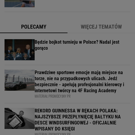
POLECAMY
WIĘCEJ TEMATÓW
Będzie bojkot turnieju w Polsce? Nadal jest
gorąco
Prawdziwe sportowe emocje mają miejsce na
torze, nie na przypadkowych ulicach. Jedź
bezpiecznie - apelują profesjonalni kierowcy i
internetowi twórcy na 4F Racing Academy
MATERIAŁ PROMOCYJNY PR
REKORD GUINNESSA W RĘKACH POLAKA:
NAJSZYBSZE PRZEPŁYNIĘCIĘ BAŁTYKU NA
DESCE WINDSURFINGOWEJ - OFICJALNIE
WPISANY DO KSIĘGI
MATERIAŁ PROMOCYJNY PR