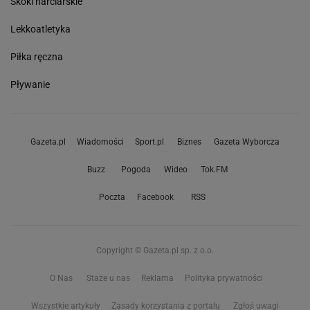
Skoki narciarskie
Lekkoatletyka
Piłka ręczna
Pływanie
Gazeta.pl
Wiadomości
Sport.pl
Biznes
Gazeta Wyborcza
Buzz
Pogoda
Wideo
Tok.FM
Poczta
Facebook
RSS
Copyright © Gazeta.pl sp. z o.o.
O Nas
Staże u nas
Reklama
Polityka prywatności
Wszystkie artykuły
Zasady korzystania z portalu
Zgłoś uwagi