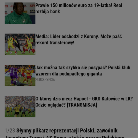
Prawie 150 milionów euro za 19-latka! Real
rozbija bank
Media: Lider odchodzi z Korony. Może paść
rekord transferowy!
Jak można tak szybko się posypać? Polski klub
wzorem dla podupadłego giganta
SUBSKRYPCJA
O której dziś mecz Hapoel - GKS Katowice w LK?
Gdzie oglądać? [TRANSMISJA]
1/23
Słynny piłkarz reprezentacji Polski, zawodnik
Juventusu Turyn i AS Roma, a także prezes Polskiego