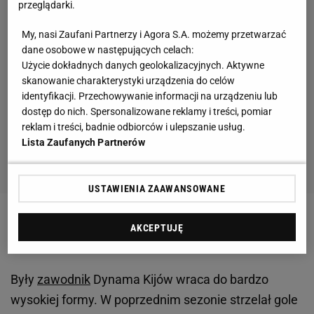
przeglądarki.
My, nasi Zaufani Partnerzy i Agora S.A. możemy przetwarzać
dane osobowe w następujących celach:
Użycie dokładnych danych geolokalizacyjnych. Aktywne
skanowanie charakterystyki urządzenia do celów
identyfikacji. Przechowywanie informacji na urządzeniu lub
dostęp do nich. Spersonalizowane reklamy i treści, pomiar
reklam i treści, badnie odbiorców i ulepszanie usług.
Lista Zaufanych Partnerów
USTAWIENIA ZAAWANSOWANE
Polak grał do 75. minuty, kiedy to został zmieniony
AKCEPTUJĘ
przez Silvere Ganvoulę Mboussy.
Były
zawodnik
Dynama Kijów wraca do bardzo
wysokiej formy. W poprzednim sezonie strzelał gole