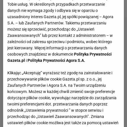
meczu
z liderem Jupiler League
Tobie usług. W określonych przypadkach przetwarzanie
danych nie wymaga zgody i odbywa się w oparciu o
uzasadniony interes Gazeta.pl, jej spółki powiązanej – Agora
S.A. – lub Zaufanych Partnerów. Takiemu przetwarzaniu
możesz się sprzeciwić, przechodząc do „Ustawień
Zaawansowanych” lub przez kontakt z administratorem – w
zależności od zakresu sprzeciwu i podmiotu, wobec którego
jest kierowany. Więcej informacji o przetwarzaniu danych
osobowych znajdziesz w dokumencie
Polityka Prywatności
Gazeta.pl
i
Polityka Prywatności Agora S.A.
Klikając „Akceptuję” wyrażasz też zgodę na zainstalowanie i
przechowywanie plików cookie Gazeta.pl sp. z o.o., jej
Zaufanych Partnerów i Agora S.A. na Twoim urządzeniu
końcowym. Możesz w każdej chwili zmienić swoje preferencje
dotyczące plików cookie, wywołując narzędzie do zarządzania
twoimi preferencjami dot. przetwarzania danych poprzez
odnośnik „Ustawienia prywatności ” w stopce serwisu i
przechodząc do „Ustawień Zaawansowanych”. Zmiana
ustawień plików cookie możliwa jest także za pomocą ustawień