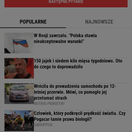
NASTĘPNE PYTANIE
POPULARNE
NAJNOWSZE
W Rosji zawrzało. "Polska stawia
nieakceptowalne warunki"
150 jajek i siedem kilo mięsa tygodniowo. Oto
do czego to doprowadziło
Wróciła do prowadzenia samochodu po 12-
letniej przerwie. Mówi, co pomogło jej
przełamać strach
MATERIAŁ PROMOCYJNY
Człowiek, który podkręcił prędkość światła. Czy
Pogacar łamie prawa biologii?
SUBSKRYPCJA