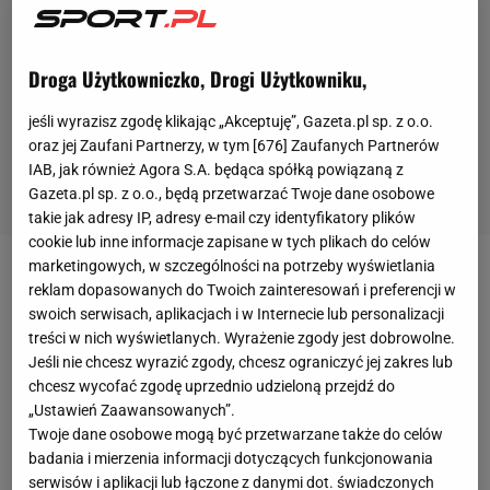
Droga Użytkowniczko, Drogi Użytkowniku,
jeśli wyrazisz zgodę klikając „Akceptuję”, Gazeta.pl sp. z o.o.
oraz jej Zaufani Partnerzy, w tym [
676
] Zaufanych Partnerów
IAB, jak również Agora S.A. będąca spółką powiązaną z
Gazeta.pl sp. z o.o., będą przetwarzać Twoje dane osobowe
takie jak adresy IP, adresy e-mail czy identyfikatory plików
cookie lub inne informacje zapisane w tych plikach do celów
marketingowych, w szczególności na potrzeby wyświetlania
Reprezentant Polski pokonał w 63 minucie Vladimira
reklam dopasowanych do Twoich zainteresowań i preferencji w
Gabulova. Polski napastnik wykorzystał zamieszanie
swoich serwisach, aplikacjach i w Internecie lub personalizacji
treści w nich wyświetlanych. Wyrażenie zgody jest dobrowolne.
w polu karnym gości po dośrodkowaniu z lewej
Jeśli nie chcesz wyrazić zgody, chcesz ograniczyć jej zakres lub
strony z rzutu wolnego. Teodorczyk zdecydował się
chcesz wycofać zgodę uprzednio udzieloną przejdź do
nabiegać na krótszy słupek, czym zaskoczył
„Ustawień Zaawansowanych”.
Twoje dane osobowe mogą być przetwarzane także do celów
bramkarza i umieścił głową piłkę w siatce. Bramka
badania i mierzenia informacji dotyczących funkcjonowania
snajpera
Anderlechtu dała prowadzone "Fiołkom" w
serwisów i aplikacji lub łączone z danymi dot. świadczonych