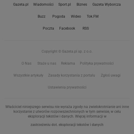
Gazeta.pl
Wiadomości
Sport.pl
Biznes
Gazeta Wyborcza
Buzz
Pogoda
Wideo
Tok.FM
Poczta
Facebook
RSS
Copyright © Gazeta.pl sp. z o.o.
O Nas
Staże u nas
Reklama
Polityka prywatności
Wszystkie artykuły
Zasady korzystania z portalu
Zgłoś uwagi
Ustawienia prywatności
Właściciel niniejszego serwisu nie wyraża zgody na zwielokrotnianie ani inne
korzystanie z utworów rozpowszechnionych w tym serwisie, w celu
eksploracji tekstów i danych. Więcej informacji w
zastrzeżeniu dot. eksploracji tekstów i danych