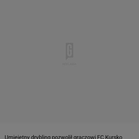
Umiejętny drybling pozwolił graczowi FC Kursko