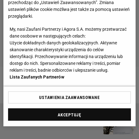
przechodząc do „Ustawień Zaawansowanych”. Zmiana
ustawień plików cookie możliwa jest także za pomocą ustawień
przeglądarki.
My, nasi Zaufani Partnerzy i Agora S.A. możemy przetwarzać
dane osobowe w następujących celach:
Użycie dokładnych danych geolokalizacyjnych. Aktywne
skanowanie charakterystyki urządzenia do celów
identyfikacji. Przechowywanie informacji na urządzeniu lub
dostęp do nich. Spersonalizowane reklamy i treści, pomiar
reklam i treści, badnie odbiorców i ulepszanie usług.
Lista Zaufanych Partnerów
Zobacz wideo
Drugie dno w zatrudnieniu
Lewandowskiego? "Nikt się z tym nie kryje"
USTAWIENIA ZAAWANSOWANE
AKCEPTUJĘ
Oscar Julian Ruiz oskarżony o molestowanie.
FIFA rusza z dochodzeniem