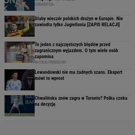
SUBSKRYPCJA
Słaby wieczór polskich drużyn w Europie. Nie
zawiodła tylko Jagiellonia [ZAPIS RELACJI]
To jeden z najczęstszych błędów przed
zagranicznym wyjazdem. O tym wiele osób
zapomina
MATERIAŁ PROMOCYJNY
Lewandowski nie ma żadnych szans. Ekspert
mówi to wprost
Chwalińska znów zagra w Toronto? Polka czeka
na decyzję