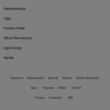
Reprezentacja
I liga
Puchar Polski
MŚ w Piłce Nożnej
Liga Europy
Wyniki
Gazeta.pl
Wiadomości
Sport.pl
Biznes
Gazeta Wyborcza
Buzz
Pogoda
Wideo
Tok.FM
Poczta
Facebook
RSS