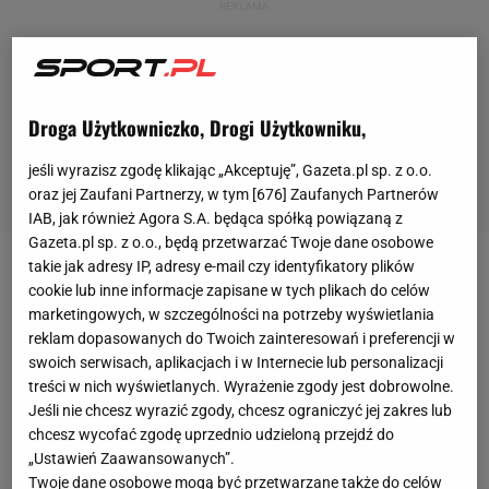
Droga Użytkowniczko, Drogi Użytkowniku,
jeśli wyrazisz zgodę klikając „Akceptuję”, Gazeta.pl sp. z o.o.
oraz jej Zaufani Partnerzy, w tym [
676
] Zaufanych Partnerów
IAB, jak również Agora S.A. będąca spółką powiązaną z
Gazeta.pl sp. z o.o., będą przetwarzać Twoje dane osobowe
takie jak adresy IP, adresy e-mail czy identyfikatory plików
Występująca obecnie na poziomie gorzowskiej
A
cookie lub inne informacje zapisane w tych plikach do celów
klasy
drużyna FC Kursko zajmuje po 18 spotkaniach
marketingowych, w szczególności na potrzeby wyświetlania
reklam dopasowanych do Twoich zainteresowań i preferencji w
piąte miejsce w tabeli. W ostatni weekend drużyna
swoich serwisach, aplikacjach i w Internecie lub personalizacji
ze wsi położonej w województwie lubuskim bez
treści w nich wyświetlanych. Wyrażenie zgody jest dobrowolne.
większych problemów pokonała na własnym boisku
Jeśli nie chcesz wyrazić zgody, chcesz ograniczyć jej zakres lub
chcesz wycofać zgodę uprzednio udzieloną przejdź do
4:1 ekipą Chrobry Drzeńsko.
„Ustawień Zaawansowanych”.
Twoje dane osobowe mogą być przetwarzane także do celów