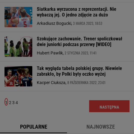
Siatkarka wyrzucona z reprezentacji. Nie
wybaczą jej. O jedno zdjęcie za dużo
3 MARCA 2023, 18:53
Arkadiusz Bogucki,
Szokujące zachowanie. Trener spoliczkował
dwie juniorki podczas przerwy [WIDEO]
2 STYCZNIA 2023, 11:41
Hubert Pawlik,
Tak wygląda tabela polskiej grupy. Niewiele
zabrakło, by Polki były oczko wyżej
8 PAŹDZIERNIKA 2022, 23:01
Kacper Ciuksza,
1
2
3
4
NASTĘPNA
POPULARNE
NAJNOWSZE