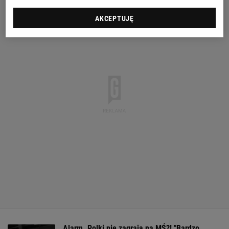
AKCEPTUJĘ
Alarm. Polki nie zagrają na MŚ?! "Bardzo