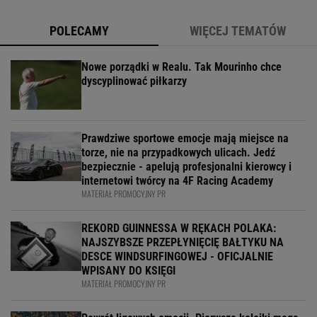
POLECAMY
WIĘCEJ TEMATÓW
Nowe porządki w Realu. Tak Mourinho chce
dyscyplinować piłkarzy
Prawdziwe sportowe emocje mają miejsce na
torze, nie na przypadkowych ulicach. Jedź
bezpiecznie - apelują profesjonalni kierowcy i
internetowi twórcy na 4F Racing Academy
MATERIAŁ PROMOCYJNY PR
REKORD GUINNESSA W RĘKACH POLAKA:
NAJSZYBSZE PRZEPŁYNIĘCIĘ BAŁTYKU NA
DESCE WINDSURFINGOWEJ - OFICJALNIE
WPISANY DO KSIĘGI
MATERIAŁ PROMOCYJNY PR