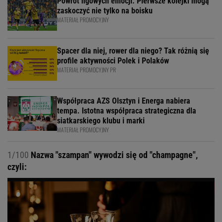
Powrót ligowych emocji. Pierwsze kolejki mogą
zaskoczyć nie tylko na boisku
MATERIAŁ PROMOCYJNY
Spacer dla niej, rower dla niego? Tak różnią się
profile aktywności Polek i Polaków
MATERIAŁ PROMOCYJNY PR
Współpraca AZS Olsztyn i Energa nabiera
tempa. Istotna współpraca strategiczna dla
siatkarskiego klubu i marki
MATERIAŁ PROMOCYJNY
1/100
Nazwa "szampan" wywodzi się od "champagne",
czyli: