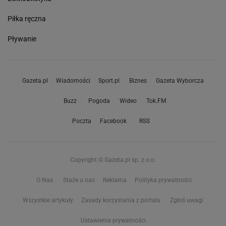
Piłka ręczna
Pływanie
Gazeta.pl
Wiadomości
Sport.pl
Biznes
Gazeta Wyborcza
Buzz
Pogoda
Wideo
Tok.FM
Poczta
Facebook
RSS
Copyright © Gazeta.pl sp. z o.o.
O Nas
Staże u nas
Reklama
Polityka prywatności
Wszystkie artykuły
Zasady korzystania z portalu
Zgłoś uwagi
Ustawienia prywatności