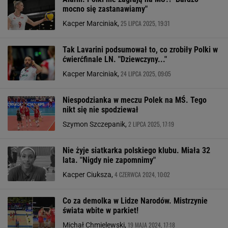
mocno się zastanawiamy"
25 LIPCA 2025, 19:31
Kacper Marciniak,
Tak Lavarini podsumował to, co zrobiły Polki w
ćwierćfinale LN. "Dziewczyny..."
24 LIPCA 2025, 09:05
Kacper Marciniak,
Niespodzianka w meczu Polek na MŚ. Tego
nikt się nie spodziewał
2 LIPCA 2025, 17:19
Szymon Szczepanik,
Nie żyje siatkarka polskiego klubu. Miała 32
lata. "Nigdy nie zapomnimy"
4 CZERWCA 2024, 10:02
Kacper Ciuksza,
Co za demolka w Lidze Narodów. Mistrzynie
świata wbite w parkiet!
19 MAJA 2024, 17:18
Michał Chmielewski,