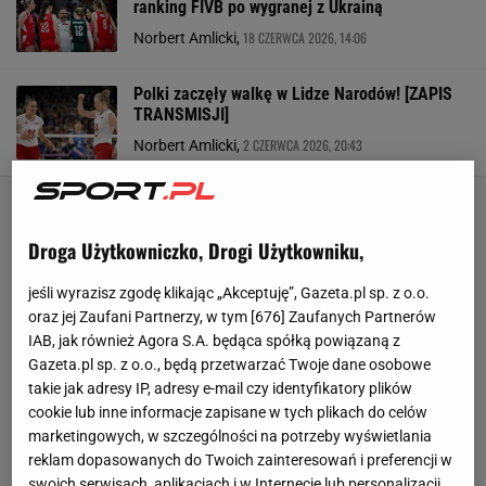
ranking FIVB po wygranej z Ukrainą
18 CZERWCA 2026, 14:06
Norbert Amlicki,
Polki zaczęły walkę w Lidze Narodów! [ZAPIS
TRANSMISJI]
2 CZERWCA 2026, 20:43
Norbert Amlicki,
Droga Użytkowniczko, Drogi Użytkowniku,
jeśli wyrazisz zgodę klikając „Akceptuję”, Gazeta.pl sp. z o.o.
oraz jej Zaufani Partnerzy, w tym [
676
] Zaufanych Partnerów
IAB, jak również Agora S.A. będąca spółką powiązaną z
Gazeta.pl sp. z o.o., będą przetwarzać Twoje dane osobowe
takie jak adresy IP, adresy e-mail czy identyfikatory plików
cookie lub inne informacje zapisane w tych plikach do celów
marketingowych, w szczególności na potrzeby wyświetlania
reklam dopasowanych do Twoich zainteresowań i preferencji w
swoich serwisach, aplikacjach i w Internecie lub personalizacji