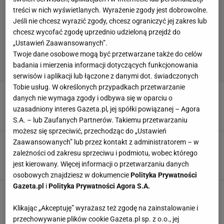
treści w nich wyświetlanych. Wyrażenie zgody jest dobrowolne.
Jeśli nie chcesz wyrazić zgody, chcesz ograniczyć jej zakres lub
chcesz wycofać zgodę uprzednio udzieloną przejdź do
„Ustawień Zaawansowanych”.
Twoje dane osobowe mogą być przetwarzane także do celów
badania i mierzenia informacji dotyczących funkcjonowania
serwisów i aplikacji lub łączone z danymi dot. świadczonych
Tobie usług. W określonych przypadkach przetwarzanie
Kluczowe rozstrzygnięcie w walce o
danych nie wymaga zgody i odbywa się w oparciu o
mistrzostwo Polski. Został im jeden mecz
uzasadniony interes Gazeta.pl, jej spółki powiązanej – Agora
22 KWIETNIA 2026, 19:31
Jacek Hafka,
S.A. – lub Zaufanych Partnerów. Takiemu przetwarzaniu
możesz się sprzeciwić, przechodząc do „Ustawień
Po dwóch setach było wszystko jasne. Tak
Zaawansowanych” lub przez kontakt z administratorem – w
mistrzynie Polski zagrały o półfinał LM
zależności od zakresu sprzeciwu i podmiotu, wobec którego
jest kierowany. Więcej informacji o przetwarzaniu danych
18 MARCA 2026, 22:42
Jacek Hafka,
osobowych znajdziesz w dokumencie
Polityka Prywatności
Gazeta.pl
i
Polityka Prywatności Agora S.A.
Deklasacja w meczu na szczycie polskiej ligi.
25:6 w drugim secie!
Klikając „Akceptuję” wyrażasz też zgodę na zainstalowanie i
11 STYCZNIA 2026, 21:41
Jacek Hafka,
przechowywanie plików cookie Gazeta.pl sp. z o.o., jej