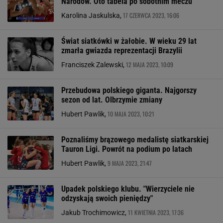
Narodów. Oto tabela po sobotnim meczu
17 CZERWCA 2023, 16:06
Karolina Jaskulska,
Świat siatkówki w żałobie. W wieku 29 lat
zmarła gwiazda reprezentacji Brazylii
12 MAJA 2023, 10:09
Franciszek Zalewski,
Przebudowa polskiego giganta. Najgorszy
sezon od lat. Olbrzymie zmiany
10 MAJA 2023, 10:21
Hubert Pawlik,
Poznaliśmy brązowego medalistę siatkarskiej
Tauron Ligi. Powrót na podium po latach
9 MAJA 2023, 21:47
Hubert Pawlik,
Upadek polskiego klubu. "Wierzyciele nie
odzyskają swoich pieniędzy"
11 KWIETNIA 2023, 17:36
Jakub Trochimowicz,