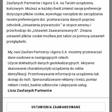
Zaufanych Partnerów i Agora S.A. na Twoim urządzeniu
Znamy zwycięzcę Superpucharu Polski! Aż 60
końcowym. Możesz w każdej chwili zmienić swoje preferencje
punktów w pierwszym secie
dotyczące plików cookie, wywołując narzędzie do zarządzania
twoimi preferencjami dot. przetwarzania danych poprzez
5 LISTOPADA 2025, 20:01
Bartosz Naus,
odnośnik „Ustawienia prywatności ” w stopce serwisu i
przechodząc do „Ustawień Zaawansowanych”. Zmiana
Polska siatkówka w żałobie. "Żegnamy ją z
ustawień plików cookie możliwa jest także za pomocą ustawień
bólem i wdzięcznością"
przeglądarki.
15 PAŹDZIERNIKA 2025, 09:34
Szymon Szczepanik,
My, nasi Zaufani Partnerzy i Agora S.A. możemy przetwarzać
dane osobowe w następujących celach:
Dwa wicemistrzostwa, a teraz taki dramat!
Czołowy klub wycofuje się z ligi
Użycie dokładnych danych geolokalizacyjnych. Aktywne
skanowanie charakterystyki urządzenia do celów
26 WRZEŚNIA 2025, 11:39
Bartosz Królikowski,
identyfikacji. Przechowywanie informacji na urządzeniu lub
dostęp do nich. Spersonalizowane reklamy i treści, pomiar
Pięciosetowy thriller! Oto brązowe medalistki
reklam i treści, badnie odbiorców i ulepszanie usług.
mistrzostw świata siatkarek
Lista Zaufanych Partnerów
7 WRZEŚNIA 2025, 13:00
Filip Modrzejewski,
USTAWIENIA ZAAWANSOWANE