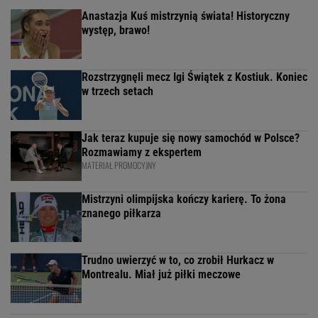
Anastazja Kuś mistrzynią świata! Historyczny
występ, brawo!
Rozstrzygnęli mecz Igi Świątek z Kostiuk. Koniec
w trzech setach
Jak teraz kupuje się nowy samochód w Polsce?
Rozmawiamy z ekspertem
MATERIAŁ PROMOCYJNY
Mistrzyni olimpijska kończy karierę. To żona
znanego piłkarza
Trudno uwierzyć w to, co zrobił Hurkacz w
Montrealu. Miał już piłki meczowe