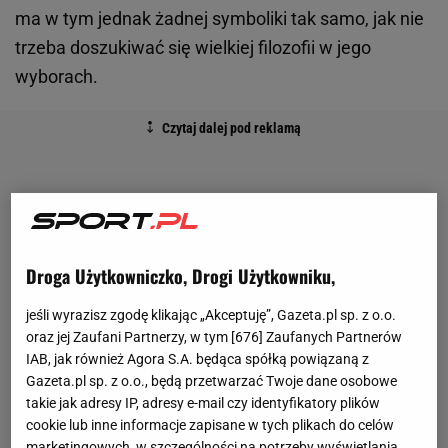
ma w tym jednak żadnej symboliki tak samo, jak nie
trzeba doszukiwać się wielkiej filozofii w jego
wyborach.
Droga Użytkowniczko, Drogi Użytkowniku,
jeśli wyrazisz zgodę klikając „Akceptuję”, Gazeta.pl sp. z o.o.
oraz jej Zaufani Partnerzy, w tym [
676
] Zaufanych Partnerów
IAB, jak również Agora S.A. będąca spółką powiązaną z
Gazeta.pl sp. z o.o., będą przetwarzać Twoje dane osobowe
takie jak adresy IP, adresy e-mail czy identyfikatory plików
cookie lub inne informacje zapisane w tych plikach do celów
marketingowych, w szczególności na potrzeby wyświetlania