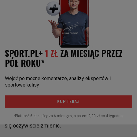
zapytałam, co mam poprawić, żeby następnym
razem znaleźć się wśród kadrowiczek, które
trenowały w Szczyrku. (...) Ta rozmowa i jej
generalny wydźwięk jest taki, że muszę po prostu
zagrać jeszcze lepszy sezon klubowy. Pracuj mocno,
a zobaczymy, co będzie dalej. Tak to odebrałam -
mówiła Szczurowska
w rozmowie z Maciejem
Piaseckim dla "Wprost"
rok temu. Teraz znów
szansy nie dostała, ale bez wątpienia ma potencjał,
żeby w końcu trafić do kadry, kiedyś być może nawet
w większej roli. Za rok będą na to większe szanse -
czas po igrzyskach to o wiele lepszy moment na
nowe rozdanie i wdrażanie nowych siatkarek, choć
sytuacja i pozycja wielu z nich do tego czasu może
się oczywiście zmienić.