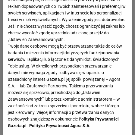
reklam dopasowanych do Twoich zainteresowań i preferencji w
swoich serwisach, aplikacjach i w Internecie lub personalizacji
treści w nich wyświetlanych. Wyrażenie zgody jest dobrowolne.
Jeśli nie chcesz wyrazić zgody, chcesz ograniczyć jej zakres lub
chcesz wycofać zgodę uprzednio udzieloną przejdź do
„Ustawień Zaawansowanych”.
Twoje dane osobowe mogą być przetwarzane także do celów
badania i mierzenia informacji dotyczących funkcjonowania
serwisów i aplikacji lub łączone z danymi dot. świadczonych
Tobie usług. W określonych przypadkach przetwarzanie
danych nie wymaga zgody i odbywa się w oparciu o
uzasadniony interes Gazeta.pl, jej spółki powiązanej – Agora
S.A. – lub Zaufanych Partnerów. Takiemu przetwarzaniu
możesz się sprzeciwić, przechodząc do „Ustawień
Zaawansowanych” lub przez kontakt z administratorem – w
zależności od zakresu sprzeciwu i podmiotu, wobec którego
jest kierowany. Więcej informacji o przetwarzaniu danych
Lista 30 nazwisk to niemal cała baza zawodniczek,
osobowych znajdziesz w dokumencie
Polityka Prywatności
Gazeta.pl
i
Polityka Prywatności Agora S.A.
do której dostęp ma w tym momencie Włoch w