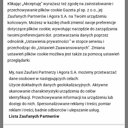
Polsce - takich, które mają przeszłość w kadrze, albo
Klikając „Akceptuję” wyrażasz też zgodę na zainstalowanie i
grają w tym momencie na takim poziomie, żeby w
przechowywanie plików cookie Gazeta.pl sp. z o.o., jej
Zaufanych Partnerów i Agora S.A. na Twoim urządzeniu
ogóle zacząć myśleć o tym, by być w jego
końcowym. Możesz w każdej chwili zmienić swoje preferencje
reprezentacji. Niemal, bo kilka nazwisk mógłby do
dotyczące plików cookie, wywołując narzędzie do zarządzania
tej listy jeszcze dopisać, ale raczej na siłę. Trudno
twoimi preferencjami dot. przetwarzania danych poprzez
odnośnik „Ustawienia prywatności ” w stopce serwisu i
odnieść wrażenie, że brakuje na niej jakiejś
siatkarki
,
przechodząc do „Ustawień Zaawansowanych”. Zmiana
która mogłaby odegrać ważną rolę w sezonie
ustawień plików cookie możliwa jest także za pomocą ustawień
olimpijskim.
przeglądarki.
My, nasi Zaufani Partnerzy i Agora S.A. możemy przetwarzać
Zobacz wideo
Grupa Azoty Chemik Police w finale
dane osobowe w następujących celach:
TAURON Ligi. Marlena Kowalewska: Jestem dumna
Użycie dokładnych danych geolokalizacyjnych. Aktywne
skanowanie charakterystyki urządzenia do celów
z tego zespołu
identyfikacji. Przechowywanie informacji na urządzeniu lub
dostęp do nich. Spersonalizowane reklamy i treści, pomiar
Lavarini zdecydował, ale dopiero rozpocznie
reklam i treści, badnie odbiorców i ulepszanie usług.
Lista Zaufanych Partnerów
selekcję. Oto baza polskich siatkarek na sezon