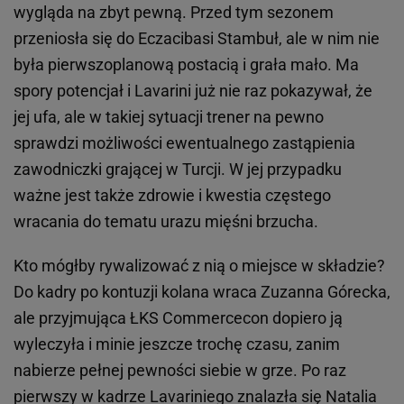
wygląda na zbyt pewną. Przed tym sezonem
przeniosła się do Eczacibasi Stambuł, ale w nim nie
była pierwszoplanową postacią i grała mało. Ma
spory potencjał i Lavarini już nie raz pokazywał, że
jej ufa, ale w takiej sytuacji trener na pewno
sprawdzi możliwości ewentualnego zastąpienia
zawodniczki grającej w Turcji. W jej przypadku
ważne jest także zdrowie i kwestia częstego
wracania do tematu urazu mięśni brzucha.
Kto mógłby rywalizować z nią o miejsce w składzie?
Do kadry po kontuzji kolana wraca Zuzanna Górecka,
ale przyjmująca ŁKS Commercecon dopiero ją
wyleczyła i minie jeszcze trochę czasu, zanim
nabierze pełnej pewności siebie w grze. Po raz
pierwszy w kadrze Lavariniego znalazła się Natalia