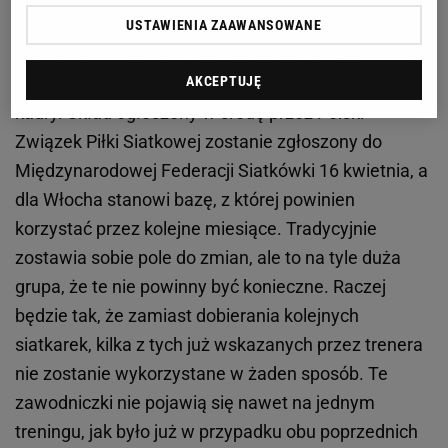
olimpijski
USTAWIENIA ZAAWANSOWANE
Spośród 30 zawodniczek Lavarini później wskaże
siatkarki, które przyjadą na pierwsze zgrupowanie
AKCEPTUJĘ
kadry. Skład ogłoszony w środę przez Polski
Związek Piłki Siatkowej zostanie zgłoszony do
Międzynarodowej Federacji Siatkówki 16 kwietnia, a
dla Włocha stanowi bazę, z której powinien
korzystać przez kolejne miesiące. Tradycyjnie
zostawia sobie pole do zmian, ale to na tyle duża
grupa, że te nie powinny być konieczne. Raczej
będzie tak, że zamiast dobierania kolejnych
siatkarek, kilka z tych już wskazanych przez trenera
nie zostanie wykorzystane w żaden sposób. Te
zawodniczki nie pojawią się nawet na jednym
treningu, jak było już w przypadku obu poprzednich