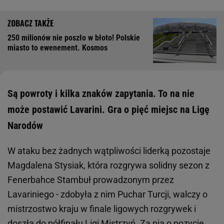
250 milionów nie poszło w błoto! Polskie
miasto to ewenement. Kosmos
Są powroty i kilka znaków zapytania. To na nie
może postawić Lavarini. Gra o pięć miejsc na Ligę
Narodów
W ataku bez żadnych wątpliwości liderką pozostaje
Magdalena Stysiak, która rozgrywa solidny sezon z
Fenerbahce Stambuł prowadzonym przez
Lavariniego - zdobyła z nim Puchar Turcji, walczy o
mistrzostwo kraju w finale ligowych rozgrywek i
doszła do półfinału Ligi Mistrzyń. Za nią o pozycję