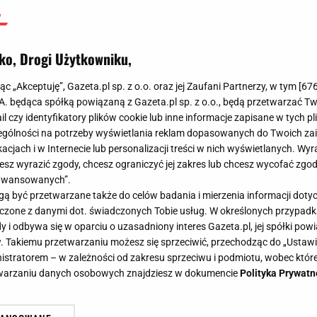
ko, Drogi Użytkowniku,
jąc „Akceptuję”, Gazeta.pl sp. z o.o. oraz jej Zaufani Partnerzy, w tym [
67
.A. będąca spółką powiązaną z Gazeta.pl sp. z o.o., będą przetwarzać T
ail czy identyfikatory plików cookie lub inne informacje zapisane w tych p
gólności na potrzeby wyświetlania reklam dopasowanych do Twoich zain
acjach i w Internecie lub personalizacji treści w nich wyświetlanych. Wyr
cesz wyrazić zgody, chcesz ograniczyć jej zakres lub chcesz wycofać zgo
aawansowanych”.
 być przetwarzane także do celów badania i mierzenia informacji dot
 łączone z danymi dot. świadczonych Tobie usług. W określonych przypad
i odbywa się w oparciu o uzasadniony interes Gazeta.pl, jej spółki powi
. Takiemu przetwarzaniu możesz się sprzeciwić, przechodząc do „Ust
nistratorem – w zależności od zakresu sprzeciwu i podmiotu, wobec które
etwarzaniu danych osobowych znajdziesz w dokumencie
Polityka Prywatn