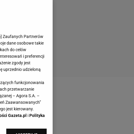
6
] Zaufanych Partnerów
woje dane osobowe takie
likach do celów
teresowań i preferencji
ażenie zgody jest
dę uprzednio udzieloną
yczących funkcjonowania
kach przetwarzanie
ązanej – Agora S.A. –
awień Zaawansowanych”
go jest kierowany.
ości Gazeta.pl
i
Polityka