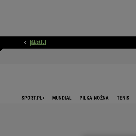
WIADOMOŚCI
NEXT
SPORT
PLOTEK
D
SPORT.PL+
MUNDIAL
PIŁKA NOŻNA
TENIS