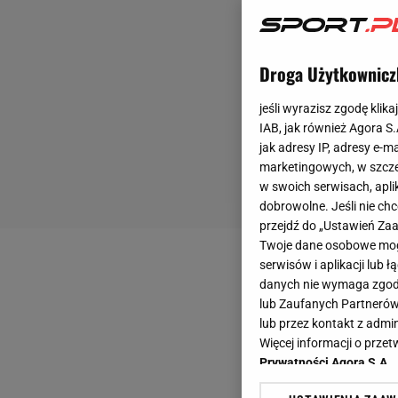
Droga Użytkownicz
jeśli wyrazisz zgodę klika
IAB, jak również Agora S
jak adresy IP, adresy e-m
marketingowych, w szcze
w swoich serwisach, aplik
dobrowolne. Jeśli nie ch
przejdź do „Ustawień Z
Twoje dane osobowe mogą
serwisów i aplikacji lub
danych nie wymaga zgody 
lub Zaufanych Partnerów
lub przez kontakt z admi
Więcej informacji o prz
Prywatności Agora S.A.