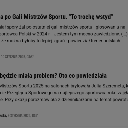
a po Gali Mistrzów Sportu. "To trochę wstyd"
iał spory żal po ostatniej gali mistrzów sportu i głosowaniu na
ortowca Polski w 2024 r. - Jestem tym mocno zawiedziony. (...)
 że można byłoby to lepiej zgrać - powiedział trener polskich
10 STYCZNIA 2025, 08:37
,
będzie miała problem? Oto co powiedziała
Mistrzów Sportu 2025 na salonach brylowała Julia Szeremeta, k
ycie Przeglądu Sportowego na najlepszego sportowca roku zajęł
e. Przy okazji porozmawiała z dziennikarzami na temat powrot
9 STYCZNIA 2025, 18:51
wski,