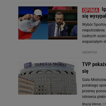
I
się wysypa
Wybór Sportow
niepotrzebnie
żadnych szans
wspaniałym sty
SUBSKRYPCJA
TVP pokaże
się
Gala Mistrzów
polskiego spo
przerwy ponow
istnienia plebi
2 P
Błażej Winter,