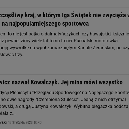
zczęśliwy kraj, w którym Iga Świątek nie zwycięża 
e na najpopularniejszego sportowca
em to nie jest bajka o dalmatyńczykach czy hawajskiej księżnic
ż pewnej zimy wiele lat temu trener Puchalski motorówką
oją wywrotkę na wpół zamarzniętym Kanale Żerańskim, po c
łować trzy...
wicz nazwał Kowalczyk. Jej mina mówi wszystko
dycji Plebiscytu "Przeglądu Sportowego" na Najlepszego Sport
ano dwie nagrody "Czempiona Stulecia". Jedną z nich otrzymał
owski, a drugą Justyna Kowalczyk. Wybitna biegaczka podcza
ała z...
13 STYCZNIA 2026, 05:40
ski,