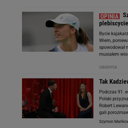
S
plebiscyci
Bycie kajakarz
Wiem, poniewa
spowodował m
musiałem wios
SUBSKRYPCJA
Tak Kadzie
Podczas 91. e
Polski przyzn
Robert Lewand
gali porozmawi
Szymon Mańkow