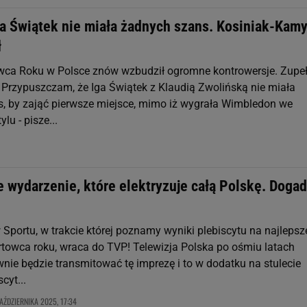
ga Świątek nie miała żadnych szans. Kosiniak-Kam
ł
ca Roku w Polsce znów wzbudził ogromne kontrowersje. Zupeł
. Przypuszczam, że Iga Świątek z Klaudią Zwolińską nie miała
, by zająć pierwsze miejsce, mimo iż wygrała Wimbledon we
lu - pisze...
 wydarzenie, które elektryzuje całą Polskę. Dogad
 Sportu, w trakcie której poznamy wyniki plebiscytu na najleps
rtowca roku, wraca do TVP! Telewizja Polska po ośmiu latach
nie będzie transmitować tę imprezę i to w dodatku na stulecie
scyt...
AŹDZIERNIKA 2025, 17:34