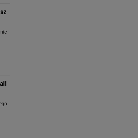
ysz
nie
ali
zego