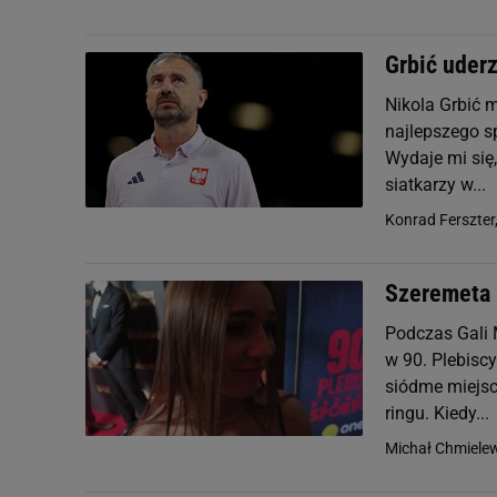
Grbić uderz
Nikola Grbić m
najlepszego sp
Wydaje mi się,
siatkarzy w...
Konrad Ferszter
Szeremeta 
Podczas Gali 
w 90. Plebisc
siódme miejsc
ringu. Kiedy...
Michał Chmiele