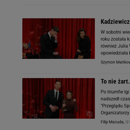
Kadziewicz 
W sobotni wie
roku została 
również Julia
opowiedziała 
Szymon Mańkow
To nie żart
Po triumfie Ig
nadszedł czas 
"Przeglądu Sp
Organizatorzy z
12 
Filip Macuda,