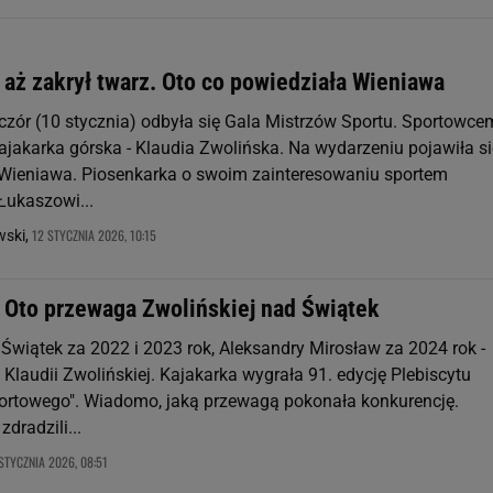
aż zakrył twarz. Oto co powiedziała Wieniawa
czór (10 stycznia) odbyła się Gala Mistrzów Sportu. Sportowce
kajakarka górska - Klaudia Zwolińska. Na wydarzeniu pojawiła si
 Wieniawa. Piosenkarka o swoim zainteresowaniu sportem
Łukaszowi...
12 STYCZNIA 2026, 10:15
ski,
. Oto przewaga Zwolińskiej nad Świątek
i Świątek za 2022 i 2023 rok, Aleksandry Mirosław za 2024 rok -
Klaudii Zwolińskiej. Kajakarka wygrała 91. edycję Plebiscytu
ortowego". Wiadomo, jaką przewagą pokonała konkurencję.
dradzili...
STYCZNIA 2026, 08:51