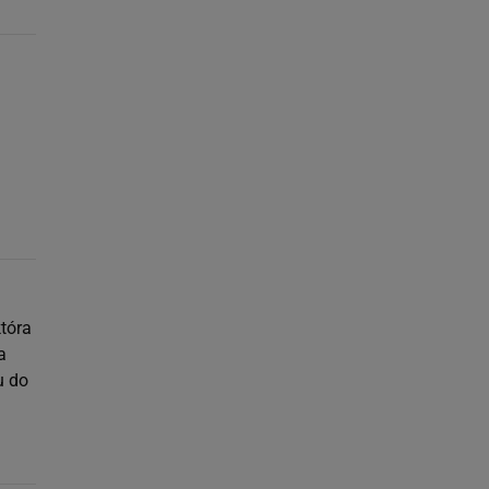
tóra
a
u do