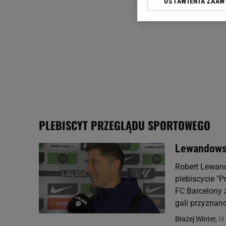
USTAWIENIA ZAA
Klikając „Akceptuję” wyra
Zaufanych Partnerów i A
dotyczące plików cookie,
odnośnik „Ustawienia pr
plików cookie możliwa je
My, nasi Zaufani Partne
Użycie dokładnych danych
Przechowywanie informacji
badnie odbiorców i uleps
PLEBISCYT PRZEGLĄDU SPORTOWEGO
Lewandowsk
Robert Lewand
plebiscycie "
FC Barcelony z
gali przyznano
14 
Błażej Winter,