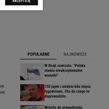
AKCEPTUJĘ
l sp. z o.o., jej
ić swoje preferencje
arzania danych poprzez
ych”. Zmiana ustawień
ach:
 celów identyfikacji.
omiar reklam i treści,
POPULARNE
NAJNOWSZE
W Rosji zawrzało. "Polska
stawia nieakceptowalne
warunki"
nik
150 jajek i siedem kilo mięsa
tygodniowo. Oto do czego to
iej
doprowadziło
Wróciła do prowadzenia