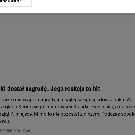
WANSOWANE
żasz też zgodę na zainstalowanie i przechowywanie plików cookie Gazeta.p
gora S.A. na Twoim urządzeniu końcowym. Możesz w każdej chwili zmien
 wywołując narzędzie do zarządzania twoimi preferencjami dot. przetw
ywatności ” w stopce serwisu i przechodząc do „Ustawień Zaawansowan
st także za pomocą ustawień przeglądarki.
rzy i Agora S.A. możemy przetwarzać dane osobowe w następujących cel
 geolokalizacyjnych. Aktywne skanowanie charakterystyki urządzenia do
 na urządzeniu lub dostęp do nich. Spersonalizowane reklamy i treści, p
zanie usług.
Lista Zaufanych Partnerów
i dostał nagrodę. Jego reakcja to hit
owski nie wygrał nagrody dla najlepszego sportowca roku. W
Przeglądu Sportowego" triumfowała Klaudia Zwolińska, a napast
ajął 7. miejsce. Mimo to nie pozostał z niczym. Podczas sobotn
 mu...
STYCZNIA 2026, 10:36