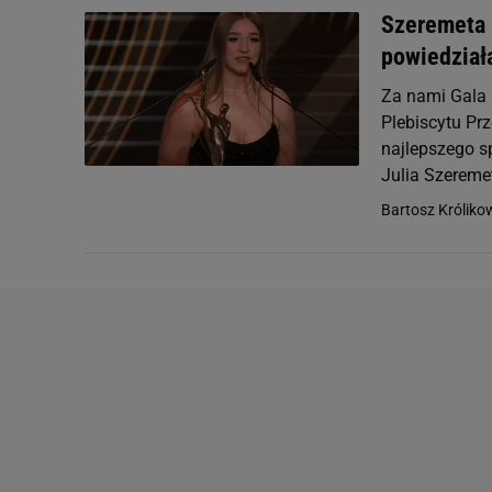
Szeremeta 
powiedział
Za nami Gala M
Plebiscytu Prz
najlepszego s
Julia Szeremet
Bartosz Króliko