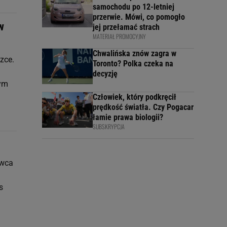
samochodu po 12-letniej
przerwie. Mówi, co pomogło
w
jej przełamać strach
MATERIAŁ PROMOCYJNY
Chwalińska znów zagra w
zce.
Toronto? Polka czeka na
decyzję
zym
Człowiek, który podkręcił
prędkość światła. Czy Pogacar
łamie prawa biologii?
SUBSKRYPCJA
owca
s