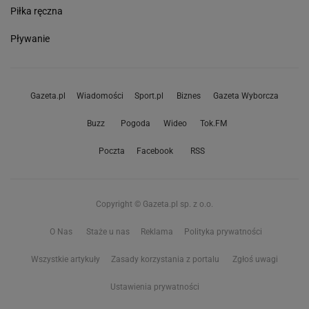
Piłka ręczna
Pływanie
Gazeta.pl
Wiadomości
Sport.pl
Biznes
Gazeta Wyborcza
Buzz
Pogoda
Wideo
Tok.FM
Poczta
Facebook
RSS
Copyright © Gazeta.pl sp. z o.o.
O Nas
Staże u nas
Reklama
Polityka prywatności
Wszystkie artykuły
Zasady korzystania z portalu
Zgłoś uwagi
Ustawienia prywatności