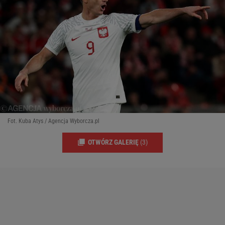
Fot. Kuba Atys / Agencja Wyborcza.pl
OTWÓRZ GALERIĘ
(3)