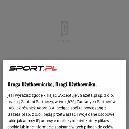
Droga Użytkowniczko, Drogi Użytkowniku,
jeśli wyrazisz zgodę klikając „Akceptuję”, Gazeta.pl sp. z o.o.
oraz jej Zaufani Partnerzy, w tym [
676
] Zaufanych Partnerów
IAB, jak również Agora S.A. będąca spółką powiązaną z
W sobotę 6 stycznia odbyła się Gala Mistrzów
Gazeta.pl sp. z o.o., będą przetwarzać Twoje dane osobowe
takie jak adresy IP, adresy e-mail czy identyfikatory plików
Sportu
, na której wybrano "Sportowca roku 2024" w
cookie lub inne informacje zapisane w tych plikach do celów