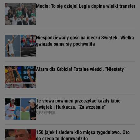
Media: To się dzieje! Legia dopina wielki transfer
Niespodziewany gość na meczu Świątek. Wielka
gwiazda sama się pochwaliła
Alarm dla Grbicia! Fatalne wieści. "Niestety"
Te słowa powinien przeczytać każdy kibic
Świątek i Hurkacza. "Za wcześnie"
SUBSKRYPCJA
150 jajek i siedem kilo mięsa tygodniowo. Oto
do czego to doprowadziło