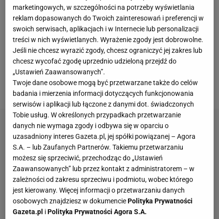
89. Plebiscycie "
Przeglądu Sportowego
". Tytuł
marketingowych, w szczególności na potrzeby wyświetlania
zwyciężyła
Iga Świątek
, która na podium
reklam dopasowanych do Twoich zainteresowań i preferencji w
wyprzedziła Bartosza Zmarzlika i Aleksandra Śliwkę.
swoich serwisach, aplikacjach i w Internecie lub personalizacji
treści w nich wyświetlanych. Wyrażenie zgody jest dobrowolne.
Spore poruszenie wywołał również fakt, że w
Jeśli nie chcesz wyrazić zgody, chcesz ograniczyć jej zakres lub
czołowej dziesiątce zabrakło Roberta
chcesz wycofać zgodę uprzednio udzieloną przejdź do
Lewandowskiego. Teraz wreszcie wiadomo, które
„Ustawień Zaawansowanych”.
Twoje dane osobowe mogą być przetwarzane także do celów
miejsce zajął kapitan
reprezentacji Polski
.
badania i mierzenia informacji dotyczących funkcjonowania
serwisów i aplikacji lub łączone z danymi dot. świadczonych
Tobie usług. W określonych przypadkach przetwarzanie
danych nie wymaga zgody i odbywa się w oparciu o
uzasadniony interes Gazeta.pl, jej spółki powiązanej – Agora
S.A. – lub Zaufanych Partnerów. Takiemu przetwarzaniu
możesz się sprzeciwić, przechodząc do „Ustawień
Zaawansowanych” lub przez kontakt z administratorem – w
zależności od zakresu sprzeciwu i podmiotu, wobec którego
jest kierowany. Więcej informacji o przetwarzaniu danych
osobowych znajdziesz w dokumencie
Polityka Prywatności
Gazeta.pl
i
Polityka Prywatności Agora S.A.