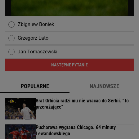
Zbigniew Boniek
Grzegorz Lato
Jan Tomaszewski
NASTĘPNE PYTANIE
POPULARNE
NAJNOWSZE
Brat Grbicia radzi mu nie wracać do Serbii. "To
przerażające"
Pucharowa wygrana Chicago. 64 minuty
Lewandowskiego