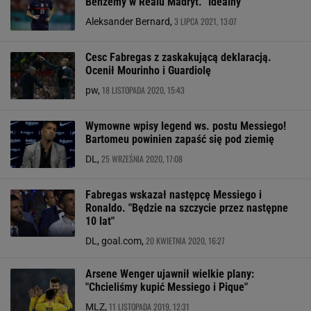
Benzemy w Realu Madryt. "Idealny"
3 LIPCA 2021, 13:07
Aleksander Bernard,
Cesc Fabregas z zaskakującą deklaracją.
Ocenił Mourinho i Guardiolę
18 LISTOPADA 2020, 15:43
pw,
Wymowne wpisy legend ws. postu Messiego!
Bartomeu powinien zapaść się pod ziemię
25 WRZEŚNIA 2020, 17:08
DL,
Fabregas wskazał następcę Messiego i
Ronaldo. "Będzie na szczycie przez następne
10 lat"
20 KWIETNIA 2020, 16:27
DL, goal.com,
Arsene Wenger ujawnił wielkie plany:
"Chcieliśmy kupić Messiego i Pique"
11 LISTOPADA 2019, 12:31
MLZ,