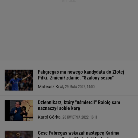
Fabgregas ma nowego kandydata do Złotej
Piłki. Zmienił zdanie. "Szalony sezon"
29 MAJA 2022, 14:00
Mateusz Król,
Dziennikarz, który "uśmiercił" Raiolę sam
naznaczył sobie karę
28 KWIETNIA 2022, 16:11
Karol Górka,
Cesc Fabregas wskazał następcę Karima