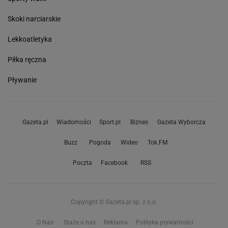
Skoki narciarskie
Lekkoatletyka
Piłka ręczna
Pływanie
Gazeta.pl
Wiadomości
Sport.pl
Biznes
Gazeta Wyborcza
Buzz
Pogoda
Wideo
Tok.FM
Poczta
Facebook
RSS
Copyright © Gazeta.pl sp. z o.o.
O Nas
Staże u nas
Reklama
Polityka prywatności