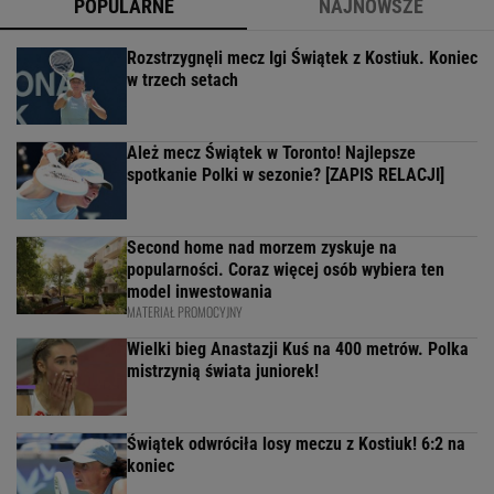
POPULARNE
NAJNOWSZE
Rozstrzygnęli mecz Igi Świątek z Kostiuk. Koniec
w trzech setach
Ależ mecz Świątek w Toronto! Najlepsze
spotkanie Polki w sezonie? [ZAPIS RELACJI]
Second home nad morzem zyskuje na
popularności. Coraz więcej osób wybiera ten
model inwestowania
MATERIAŁ PROMOCYJNY
Wielki bieg Anastazji Kuś na 400 metrów. Polka
mistrzynią świata juniorek!
Świątek odwróciła losy meczu z Kostiuk! 6:2 na
koniec