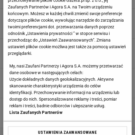
Kacper Marciniak,
przechowywanie plików cookie Gazeta.pl sp. z o.o., jej
Zaufanych Partnerów i Agora S.A. na Twoim urządzeniu
końcowym. Możesz w każdej chwili zmienić swoje preferencje
Sensacyjny transfer Messiego? "Byłoby
dotyczące plików cookie, wywołując narzędzie do zarządzania
wspaniale..."
twoimi preferencjami dot. przetwarzania danych poprzez
28 LIPCA 2025, 09:43
Agnieszka Piskorz,
odnośnik „Ustawienia prywatności ” w stopce serwisu i
przechodząc do „Ustawień Zaawansowanych”. Zmiana
To może być nowy trener Interu Mediolan.
ustawień plików cookie możliwa jest także za pomocą ustawień
Absolutna legenda!
przeglądarki.
4 CZERWCA 2025, 20:36
Szymon Szczepanik,
My, nasi Zaufani Partnerzy i Agora S.A. możemy przetwarzać
dane osobowe w następujących celach:
To on ma być następcą Xabiego Alonso. Ależ to
Użycie dokładnych danych geolokalizacyjnych. Aktywne
byłby hit
skanowanie charakterystyki urządzenia do celów
11 MAJA 2025, 13:48
Michał Salamucha,
identyfikacji. Przechowywanie informacji na urządzeniu lub
dostęp do nich. Spersonalizowane reklamy i treści, pomiar
Niebywałe, czego może dokonać Szczęsny w
reklam i treści, badnie odbiorców i ulepszanie usług.
Barcelonie. "Stratosferyczny rekord"
Lista Zaufanych Partnerów
29 MARCA 2025, 10:48
Aleksander Bernard,
USTAWIENIA ZAAWANSOWANE