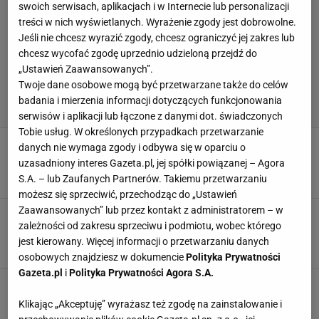
swoich serwisach, aplikacjach i w Internecie lub personalizacji
treści w nich wyświetlanych. Wyrażenie zgody jest dobrowolne.
Jeśli nie chcesz wyrazić zgody, chcesz ograniczyć jej zakres lub
chcesz wycofać zgodę uprzednio udzieloną przejdź do
„Ustawień Zaawansowanych”.
Twoje dane osobowe mogą być przetwarzane także do celów
badania i mierzenia informacji dotyczących funkcjonowania
serwisów i aplikacji lub łączone z danymi dot. świadczonych
Tobie usług. W określonych przypadkach przetwarzanie
Cesc Fabregas trenerem Realu? Hiszpan zabrał
danych nie wymaga zgody i odbywa się w oparciu o
głos
uzasadniony interes Gazeta.pl, jej spółki powiązanej – Agora
12 MAJA 2026, 10:05
Dominik Stachowiak,
S.A. – lub Zaufanych Partnerów. Takiemu przetwarzaniu
możesz się sprzeciwić, przechodząc do „Ustawień
Zaawansowanych” lub przez kontakt z administratorem – w
To on zostanie trenerem Realu Madryt?
zależności od zakresu sprzeciwu i podmiotu, wobec którego
Wszystko dla Mbappe
jest kierowany. Więcej informacji o przetwarzaniu danych
10 MARCA 2026, 13:19
Jacek Hafka,
osobowych znajdziesz w dokumencie
Polityka Prywatności
Gazeta.pl
i
Polityka Prywatności Agora S.A.
Zdradziła biznesmena z Fabregasem. Oto
różnica wieku między nimi
Klikając „Akceptuję” wyrażasz też zgodę na zainstalowanie i
24 STYCZNIA 2026, 06:19