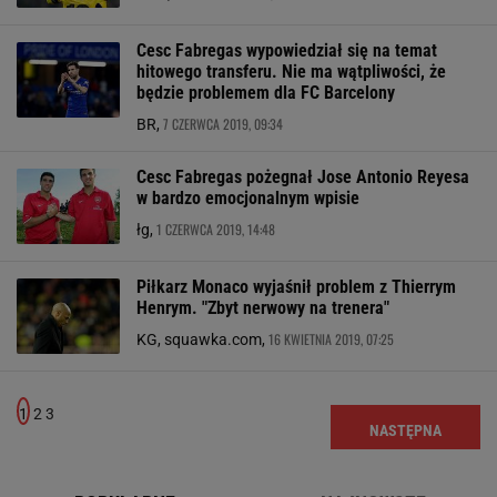
Cesc Fabregas wypowiedział się na temat
hitowego transferu. Nie ma wątpliwości, że
będzie problemem dla FC Barcelony
7 CZERWCA 2019, 09:34
BR,
Cesc Fabregas pożegnał Jose Antonio Reyesa
w bardzo emocjonalnym wpisie
1 CZERWCA 2019, 14:48
łg,
Piłkarz Monaco wyjaśnił problem z Thierrym
Henrym. "Zbyt nerwowy na trenera"
16 KWIETNIA 2019, 07:25
KG, squawka.com,
1
2
3
NASTĘPNA