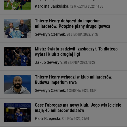
12 WRZEŚNIA 2022, 14:36
Karolina Jaskulska,
Thierry Henry dołączył do imperium
miliarderów. Potężne plany drugoligowca
30 SIERPNIA 2022, 21:37
Seweryn Czernek,
Mistrz świata zadziwił, zaskoczył. To dlatego
wybrał klub z drugiej ligi
20 SIERPNIA 2022, 16:27
Jakub Seweryn,
Thierry Henry wchodzi w klub miliarderów.
Budowa imperium trwa
4 SIERPNIA 2022, 18:14
Seweryn Czernek,
Cesc Fabregas ma nowy klub. Jego właściciele
mają 45 miliardów dolarów
27 LIPCA 2022, 21:26
Piotr Rzepecki,