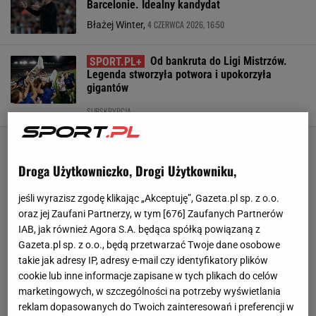
Barcelonie. Idealny kandydat
4 CZERWCA 2026, 16:50
Błażej Winter,
Od bankruta do Ligi Mistrzów.
Legenda stworzyła potwora i upokorzyła
gigantów
SUBSKRYPCJA
Droga Użytkowniczko, Drogi Użytkowniku,
jeśli wyrazisz zgodę klikając „Akceptuję”, Gazeta.pl sp. z o.o.
oraz jej Zaufani Partnerzy, w tym [
676
] Zaufanych Partnerów
IAB, jak również Agora S.A. będąca spółką powiązaną z
Gazeta.pl sp. z o.o., będą przetwarzać Twoje dane osobowe
takie jak adresy IP, adresy e-mail czy identyfikatory plików
cookie lub inne informacje zapisane w tych plikach do celów
marketingowych, w szczególności na potrzeby wyświetlania
reklam dopasowanych do Twoich zainteresowań i preferencji w