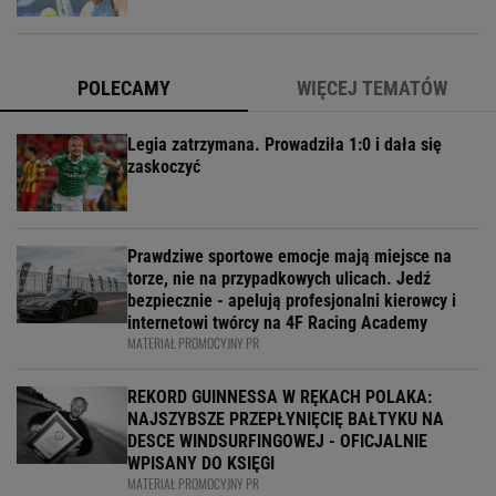
POLECAMY
WIĘCEJ TEMATÓW
Legia zatrzymana. Prowadziła 1:0 i dała się
zaskoczyć
Prawdziwe sportowe emocje mają miejsce na
torze, nie na przypadkowych ulicach. Jedź
bezpiecznie - apelują profesjonalni kierowcy i
internetowi twórcy na 4F Racing Academy
MATERIAŁ PROMOCYJNY PR
REKORD GUINNESSA W RĘKACH POLAKA:
NAJSZYBSZE PRZEPŁYNIĘCIĘ BAŁTYKU NA
DESCE WINDSURFINGOWEJ - OFICJALNIE
WPISANY DO KSIĘGI
MATERIAŁ PROMOCYJNY PR