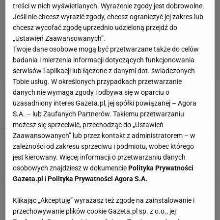
treści w nich wyświetlanych. Wyrażenie zgody jest dobrowolne.
Jeśli nie chcesz wyrazić zgody, chcesz ograniczyć jej zakres lub
chcesz wycofać zgodę uprzednio udzieloną przejdź do
„Ustawień Zaawansowanych”.
Twoje dane osobowe mogą być przetwarzane także do celów
badania i mierzenia informacji dotyczących funkcjonowania
serwisów i aplikacji lub łączone z danymi dot. świadczonych
Tobie usług. W określonych przypadkach przetwarzanie
Ważne wieści dla Szczęsnego. "Już negocjują"
danych nie wymaga zgody i odbywa się w oparciu o
uzasadniony interes Gazeta.pl, jej spółki powiązanej – Agora
29 CZERWCA 2026, 10:55
Norbert Amlicki,
S.A. – lub Zaufanych Partnerów. Takiemu przetwarzaniu
możesz się sprzeciwić, przechodząc do „Ustawień
Zaawansowanych” lub przez kontakt z administratorem – w
Ter Stegen krok od odejścia z Barcelony! Trafi
zależności od zakresu sprzeciwu i podmiotu, wobec którego
do innego giganta
jest kierowany. Więcej informacji o przetwarzaniu danych
25 CZERWCA 2026, 19:00
Bartosz Królikowski,
osobowych znajdziesz w dokumencie
Polityka Prywatności
Gazeta.pl
i
Polityka Prywatności Agora S.A.
Ter Stegen na wylocie z Barcelony. Były trener
chce go w nowym klubie
Klikając „Akceptuję” wyrażasz też zgodę na zainstalowanie i
12 CZERWCA 2026, 11:32
przechowywanie plików cookie Gazeta.pl sp. z o.o., jej
Bartosz Królikowski,