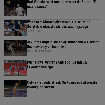
Brat Grbicia radzi mu nie wracać do Serbii. "To
przerażające"
Wpadka z Abramowicz wywołała szum. U
Świątek wydarzyło się coś ważniejszego
SUBSKRYPCJA
Jak teraz kupuje się nowy samochód w Polsce?
Rozmawiamy z ekspertem
MATERIAŁ PROMOCYJNY
Pucharowa wygrana Chicago. 64 minuty
Lewandowskiego
Cały świat widział, jak Switolina potraktowała
rywalkę po meczu