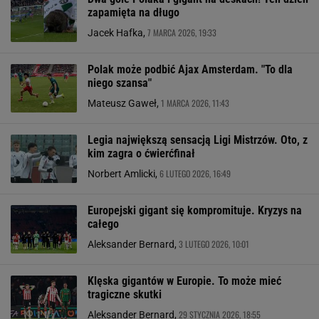
zapamięta na długo
7 MARCA 2026, 19:33
Jacek Hafka,
Polak może podbić Ajax Amsterdam. "To dla
niego szansa"
1 MARCA 2026, 11:43
Mateusz Gaweł,
Legia największą sensacją Ligi Mistrzów. Oto, z
kim zagra o ćwierćfinał
6 LUTEGO 2026, 16:49
Norbert Amlicki,
Europejski gigant się kompromituje. Kryzys na
całego
3 LUTEGO 2026, 10:01
Aleksander Bernard,
Klęska gigantów w Europie. To może mieć
tragiczne skutki
29 STYCZNIA 2026, 18:55
Aleksander Bernard,