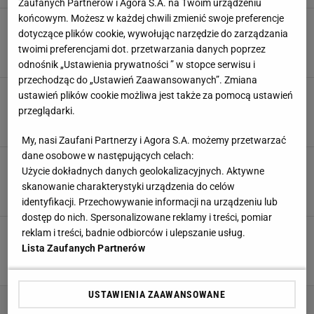
Zaufanych Partnerów i Agora S.A. na Twoim urządzeniu
końcowym. Możesz w każdej chwili zmienić swoje preferencje
84. minuta meczu z Ajaksem. Jakub Moder
dotyczące plików cookie, wywołując narzędzie do zarządzania
podchodzi do rzutu karnego
twoimi preferencjami dot. przetwarzania danych poprzez
22 MARCA 2026, 17:37
Mateusz Gaweł,
odnośnik „Ustawienia prywatności ” w stopce serwisu i
przechodząc do „Ustawień Zaawansowanych”. Zmiana
Tak Ajax stał się europejskim pośmiewiskiem.
ustawień plików cookie możliwa jest także za pomocą ustawień
"382 kryzysy"
przeglądarki.
SUBSKRYPCJA
My, nasi Zaufani Partnerzy i Agora S.A. możemy przetwarzać
dane osobowe w następujących celach:
Legia ściągnie wielki talent? Papszun szuka
Użycie dokładnych danych geolokalizacyjnych. Aktywne
nowej opcji
skanowanie charakterystyki urządzenia do celów
11 MARCA 2026, 13:32
Dawid Franek,
identyfikacji. Przechowywanie informacji na urządzeniu lub
dostęp do nich. Spersonalizowane reklamy i treści, pomiar
Polski napastnik wyrzucił trenera Ajaksu.
reklam i treści, badnie odbiorców i ulepszanie usług.
Koszmar trwa już ponad 3 lata
Lista Zaufanych Partnerów
9 MARCA 2026, 08:07
Jacek Hafka,
USTAWIENIA ZAAWANSOWANE