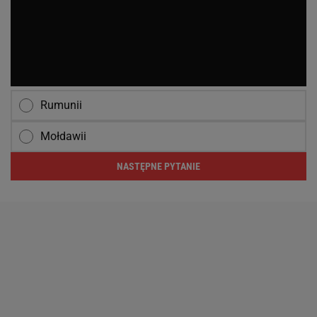
Rumunii
Mołdawii
NASTĘPNE PYTANIE