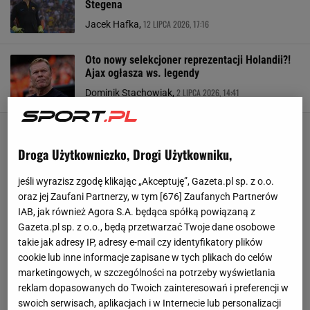
Stegena
12 LIPCA 2026, 17:16
Jacek Hafka,
Oto nowy selekcjoner reprezentacji Holandii?!
Ajax ogłasza ws. legendy
2 LIPCA 2026, 14:41
Dominik Stachowiak,
Droga Użytkowniczko, Drogi Użytkowniku,
jeśli wyrazisz zgodę klikając „Akceptuję”, Gazeta.pl sp. z o.o.
oraz jej Zaufani Partnerzy, w tym [
676
] Zaufanych Partnerów
IAB, jak również Agora S.A. będąca spółką powiązaną z
Gazeta.pl sp. z o.o., będą przetwarzać Twoje dane osobowe
takie jak adresy IP, adresy e-mail czy identyfikatory plików
cookie lub inne informacje zapisane w tych plikach do celów
marketingowych, w szczególności na potrzeby wyświetlania
reklam dopasowanych do Twoich zainteresowań i preferencji w
swoich serwisach, aplikacjach i w Internecie lub personalizacji