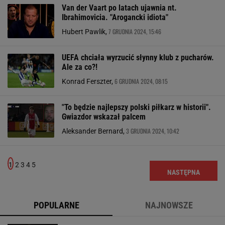
Van der Vaart po latach ujawnia nt.
Ibrahimovicia. "Arogancki idiota"
7 GRUDNIA 2024, 15:46
Hubert Pawlik,
UEFA chciała wyrzucić słynny klub z pucharów.
Ale za co?!
6 GRUDNIA 2024, 08:15
Konrad Ferszter,
"To będzie najlepszy polski piłkarz w historii".
Gwiazdor wskazał palcem
3 GRUDNIA 2024, 10:42
Aleksander Bernard,
1
2
3
4
5
NASTĘPNA
POPULARNE
NAJNOWSZE