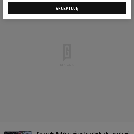
AKCEPTUJĘ
Dwa gole Polaka i gigant na deskach! Ten dzień