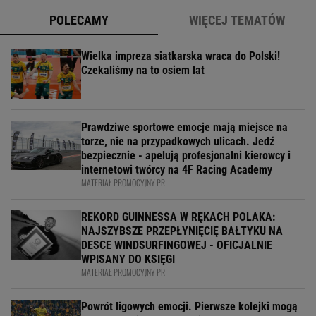
POLECAMY
WIĘCEJ TEMATÓW
Wielka impreza siatkarska wraca do Polski!
Czekaliśmy na to osiem lat
Prawdziwe sportowe emocje mają miejsce na
torze, nie na przypadkowych ulicach. Jedź
bezpiecznie - apelują profesjonalni kierowcy i
internetowi twórcy na 4F Racing Academy
MATERIAŁ PROMOCYJNY PR
REKORD GUINNESSA W RĘKACH POLAKA:
NAJSZYBSZE PRZEPŁYNIĘCIĘ BAŁTYKU NA
DESCE WINDSURFINGOWEJ - OFICJALNIE
WPISANY DO KSIĘGI
MATERIAŁ PROMOCYJNY PR
Powrót ligowych emocji. Pierwsze kolejki mogą