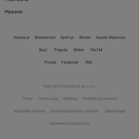
Pływanie
Gazeta.pl
Wiadomości
Sport.pl
Biznes
Gazeta Wyborcza
Buzz
Pogoda
Wideo
Tok.FM
Poczta
Facebook
RSS
Copyright © Gazeta.pl sp. z o.o.
O Nas
Staże u nas
Reklama
Polityka prywatności
Wszystkie artykuły
Zasady korzystania z portalu
Zgłoś uwagi
Ustawienia prywatności