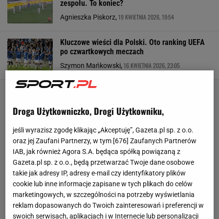
zespołu. To koniec?
19 KWIETNIA 2026, 19:54
Agnieszka Piskorz,
Kluczowe wieści dla Polski. Oto ranking UEFA
po czwartkowych meczach
16 KWIETNIA 2026, 23:05
Szymon Mańkowski,
Droga Użytkowniczko, Drogi Użytkowniku,
jeśli wyrazisz zgodę klikając „Akceptuję”, Gazeta.pl sp. z o.o.
oraz jej Zaufani Partnerzy, w tym [
676
] Zaufanych Partnerów
IAB, jak również Agora S.A. będąca spółką powiązaną z
Gazeta.pl sp. z o.o., będą przetwarzać Twoje dane osobowe
takie jak adresy IP, adresy e-mail czy identyfikatory plików
cookie lub inne informacje zapisane w tych plikach do celów
marketingowych, w szczególności na potrzeby wyświetlania
reklam dopasowanych do Twoich zainteresowań i preferencji w
swoich serwisach, aplikacjach i w Internecie lub personalizacji