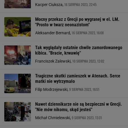
16 SIERPNIA 2023, 22:45
Kacper Ciuksza,
Mocny przekaz z Grecji po wygranej w el. LM.
"Prosto w twarz neonazistom"
16 SIERPNIA 2023, 16:08
Aleksander Bernard,
Tak wyglądały ostatnie chwile zamordowanego
kibica. "Bracie, krwawię"
10 SIERPNIA 2023, 12:02
Franciszek Zalewski,
Tragiczne skutki zamieszek w Atenach. Serce
matki nie wytrzymało
9 SIERPNIA 2023, 16:51
Filip Modrzejewski,
Nawet dziennikarze nie są bezpieczni w Grecji.
"Nie mów nikomu, skąd jesteś"
9 SIERPNIA 2023, 13:31
Michał Chmielewski,