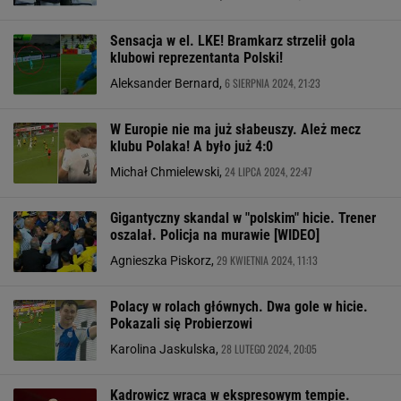
Sensacja w el. LKE! Bramkarz strzelił gola
klubowi reprezentanta Polski!
6 SIERPNIA 2024, 21:23
Aleksander Bernard,
W Europie nie ma już słabeuszy. Ależ mecz
klubu Polaka! A było już 4:0
24 LIPCA 2024, 22:47
Michał Chmielewski,
Gigantyczny skandal w "polskim" hicie. Trener
oszalał. Policja na murawie [WIDEO]
29 KWIETNIA 2024, 11:13
Agnieszka Piskorz,
Polacy w rolach głównych. Dwa gole w hicie.
Pokazali się Probierzowi
28 LUTEGO 2024, 20:05
Karolina Jaskulska,
Kadrowicz wraca w ekspresowym tempie.