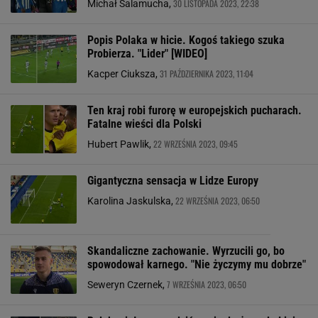
30 LISTOPADA 2023, 22:38
Michał Salamucha,
Popis Polaka w hicie. Kogoś takiego szuka
Probierza. "Lider" [WIDEO]
31 PAŹDZIERNIKA 2023, 11:04
Kacper Ciuksza,
Ten kraj robi furorę w europejskich pucharach.
Fatalne wieści dla Polski
22 WRZEŚNIA 2023, 09:45
Hubert Pawlik,
Gigantyczna sensacja w Lidze Europy
22 WRZEŚNIA 2023, 06:50
Karolina Jaskulska,
Skandaliczne zachowanie. Wyrzucili go, bo
spowodował karnego. "Nie życzymy mu dobrze"
7 WRZEŚNIA 2023, 06:50
Seweryn Czernek,