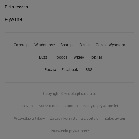
Piłka ręczna
Pływanie
Gazeta.pl
Wiadomości
Sport.pl
Biznes
Gazeta Wyborcza
Buzz
Pogoda
Wideo
Tok.FM
Poczta
Facebook
RSS
Copyright © Gazeta.pl sp. z o.o.
O Nas
Staże u nas
Reklama
Polityka prywatności
Wszystkie artykuły
Zasady korzystania z portalu
Zgłoś uwagi
Ustawienia prywatności