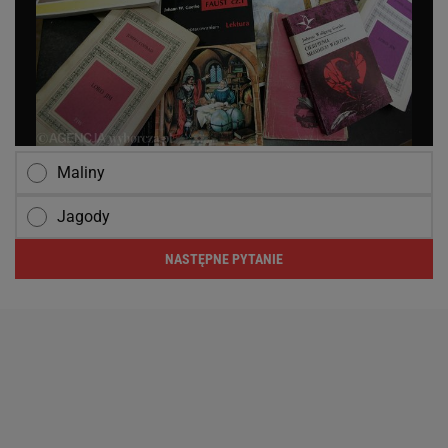
Maliny
Jagody
NASTĘPNE PYTANIE