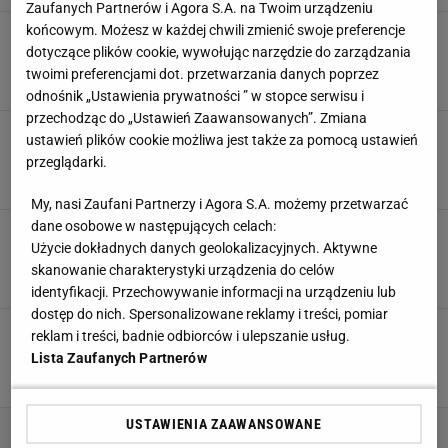
Zaufanych Partnerów i Agora S.A. na Twoim urządzeniu
końcowym. Możesz w każdej chwili zmienić swoje preferencje
Real płacił za niego 60 mln, a teraz zmienia
klub za darmo! Co za zjazd
dotyczące plików cookie, wywołując narzędzie do zarządzania
twoimi preferencjami dot. przetwarzania danych poprzez
5 SIERPNIA 2025, 14:34
Michał Salamucha,
odnośnik „Ustawienia prywatności ” w stopce serwisu i
przechodząc do „Ustawień Zaawansowanych”. Zmiana
Reprezentant Polski nie trafi do Legii? Tyle
ustawień plików cookie możliwa jest także za pomocą ustawień
trzeba zapłacić
przeglądarki.
30 LIPCA 2025, 10:21
Aleksander Bernard,
My, nasi Zaufani Partnerzy i Agora S.A. możemy przetwarzać
dane osobowe w następujących celach:
Legia finalizuje transfer reprezentanta Polski!
Użycie dokładnych danych geolokalizacyjnych. Aktywne
To będzie hit nad hity
skanowanie charakterystyki urządzenia do celów
27 LIPCA 2025, 11:21
Hubert Pawlik,
identyfikacji. Przechowywanie informacji na urządzeniu lub
dostęp do nich. Spersonalizowane reklamy i treści, pomiar
Media: Reprezentant Polski zostanie bez klubu.
reklam i treści, badnie odbiorców i ulepszanie usług.
Nagle padło: "Legia"
Lista Zaufanych Partnerów
15 LIPCA 2025, 06:25
Michał Salamucha,
USTAWIENIA ZAAWANSOWANE