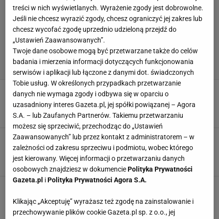
treści w nich wyświetlanych. Wyrażenie zgody jest dobrowolne.
Jeśli nie chcesz wyrazić zgody, chcesz ograniczyć jej zakres lub
chcesz wycofać zgodę uprzednio udzieloną przejdź do
„Ustawień Zaawansowanych”.
Twoje dane osobowe mogą być przetwarzane także do celów
badania i mierzenia informacji dotyczących funkcjonowania
serwisów i aplikacji lub łączone z danymi dot. świadczonych
Tobie usług. W określonych przypadkach przetwarzanie
W 98. minucie przegrywali 1:2. Nie do wiary, co
danych nie wymaga zgody i odbywa się w oparciu o
się potem wydarzyło
uzasadniony interes Gazeta.pl, jej spółki powiązanej – Agora
19 GRUDNIA 2025, 07:16
Paweł Matys,
S.A. – lub Zaufanych Partnerów. Takiemu przetwarzaniu
możesz się sprzeciwić, przechodząc do „Ustawień
Zaawansowanych” lub przez kontakt z administratorem – w
Polski napastnik zmarnował karnego.
Wymowne słowa słynnego Rafy Beniteza
zależności od zakresu sprzeciwu i podmiotu, wobec którego
jest kierowany. Więcej informacji o przetwarzaniu danych
1 GRUDNIA 2025, 12:56
Norbert Amlicki,
osobowych znajdziesz w dokumencie
Polityka Prywatności
Gazeta.pl
i
Polityka Prywatności Agora S.A.
Media: To się dzieje. Hit transferowy Legii na
dniach!
Klikając „Akceptuję” wyrażasz też zgodę na zainstalowanie i
9 SIERPNIA 2025, 07:40
Błażej Winter,
przechowywanie plików cookie Gazeta.pl sp. z o.o., jej