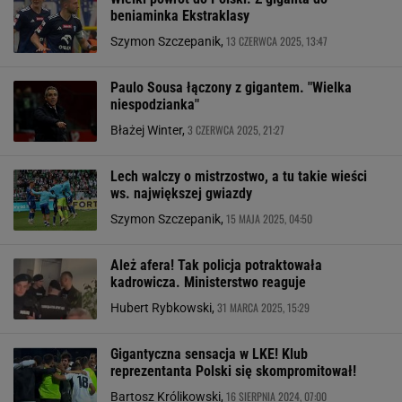
beniaminka Ekstraklasy
13 CZERWCA 2025, 13:47
Szymon Szczepanik,
Paulo Sousa łączony z gigantem. "Wielka
niespodzianka"
3 CZERWCA 2025, 21:27
Błażej Winter,
Lech walczy o mistrzostwo, a tu takie wieści
ws. największej gwiazdy
15 MAJA 2025, 04:50
Szymon Szczepanik,
Ależ afera! Tak policja potraktowała
kadrowicza. Ministerstwo reaguje
31 MARCA 2025, 15:29
Hubert Rybkowski,
Gigantyczna sensacja w LKE! Klub
reprezentanta Polski się skompromitował!
16 SIERPNIA 2024, 07:00
Bartosz Królikowski,