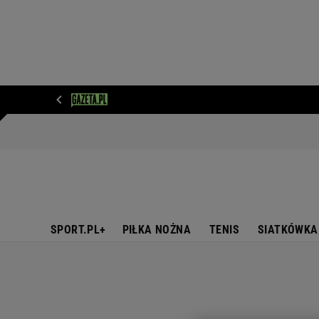
WIADOMOŚCI
NEXT
SPORT
PLOTEK
D
SPORT.PL+
PIŁKA NOŻNA
TENIS
SIATKÓWKA