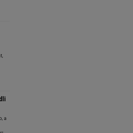
t,
dli
, a
bu.