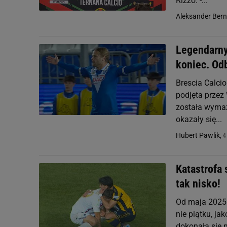
Rizzo. -...
Aleksander Ber
Legendarny 
koniec. Od
Brescia Calcio
podjęta przez 
została wymaza
okazały się...
4
Hubert Pawlik,
Katastrofa 
tak nisko!
Od maja 2025 
nie piątku, j
dokonała się 