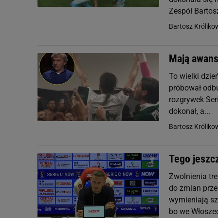
Zespół Bartosz
Bartosz Króliko
Mają awans,
To wielki dzie
próbował odbu
rozgrywek Seri
dokonał, a...
Bartosz Króliko
Tego jeszcz
Zwolnienia tr
do zmian prze
wymieniają sz
bo we Włoszec