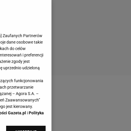
6
] Zaufanych Partnerów
woje dane osobowe takie
likach do celów
teresowań i preferencji
ażenie zgody jest
dę uprzednio udzieloną
yczących funkcjonowania
kach przetwarzanie
ązanej – Agora S.A. –
awień Zaawansowanych”
go jest kierowany.
ości Gazeta.pl
i
Polityka