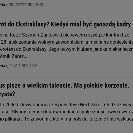
20 CZERWCA 2026, 09:39
wiak,
rót do Ekstraklasy? Kiedyś miał być gwiazdą kadry
e na to, że Szymon Żurkowski niebawem rozwiąże kontrakt ze
. 28-latek zostanie wolnym zawodnikiem, a medialne doniesieni
wrotem do Ekstraklasy. Jego nowym klubem jendka niekonieczn
rnik Zabrz...
19 MAJA 2026, 19:06
wiak,
s pisze o wielkim talencie. Ma polskie korzenie.
zysta?
to 20-letni lewy obrońca zespołu Juve Next Gen - młodzieżowe
tusu. Słynny turyński klub w mediach społecznościowych wyróż
 piłkarza. To zawodnik, który ma polskie korzenie i nie wykluc