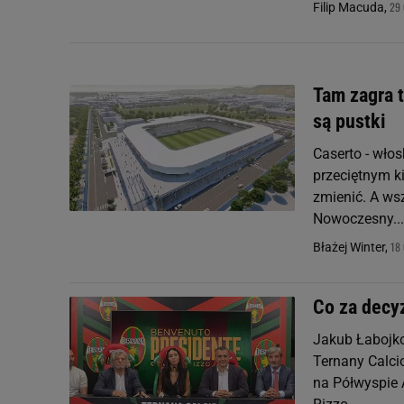
29 
Filip Macuda,
Tam zagra t
są pustki
Caserto - wło
przeciętnym ki
zmienić. A ws
Nowoczesny...
18
Błażej Winter,
Co za decyz
Jakub Łabojko 
Ternany Calcio
na Półwyspie 