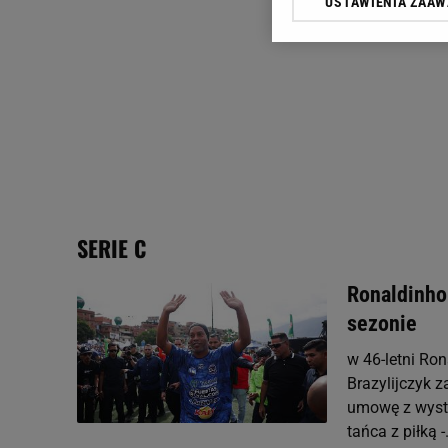
USTAWIENIA ZAA
Klikając „Akceptuję” wyra
Zaufanych Partnerów i A
dotyczące plików cookie,
odnośnik „Ustawienia pr
plików cookie możliwa je
My, nasi Zaufani Partne
Użycie dokładnych danych
Przechowywanie informacji
badnie odbiorców i uleps
SERIE C
Ronaldinho
sezonie
w 46-letni Ron
Brazylijczyk 
umowę z wystę
tańca z piłką -.