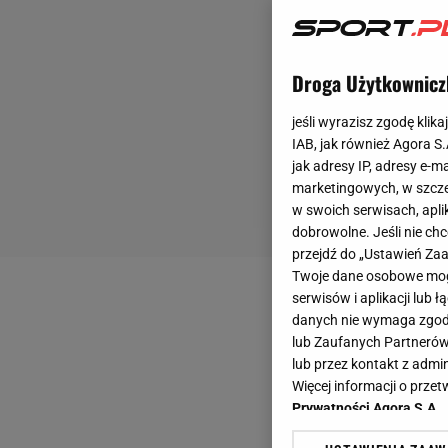
Droga Użytkownicz
jeśli wyrazisz zgodę klika
IAB, jak również Agora S
jak adresy IP, adresy e-m
marketingowych, w szcze
w swoich serwisach, aplik
dobrowolne. Jeśli nie ch
przejdź do „Ustawień Z
Twoje dane osobowe mogą
serwisów i aplikacji lub
danych nie wymaga zgody 
lub Zaufanych Partnerów
lub przez kontakt z admi
Więcej informacji o prz
Prywatności Agora S.A.