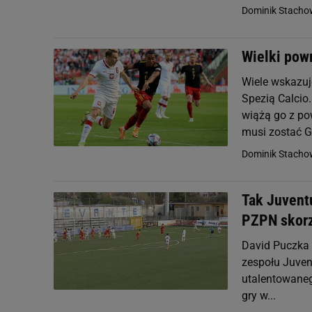
Dominik Stacho
Wielki pow
Wiele wskazuj
Spezią Calcio
wiążą go z po
musi zostać Gó
Dominik Stacho
Tak Juventu
PZPN skor
David Puczka 
zespołu Juven
utalentowanego
gry w...