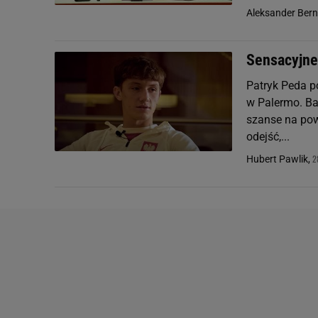
Aleksander Ber
Sensacyjne 
Patryk Peda p
w Palermo. Ba,
szanse na powr
odejść,...
2
Hubert Pawlik,