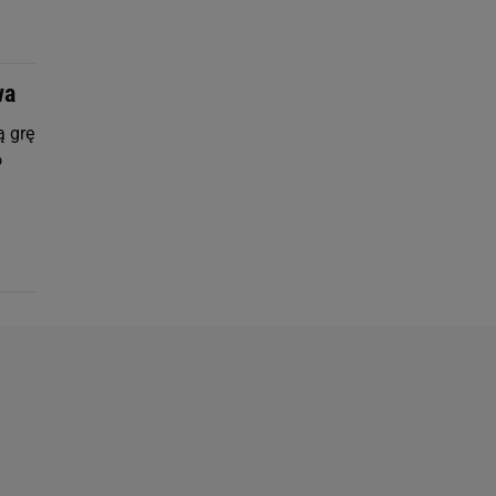
wa
ą grę
o