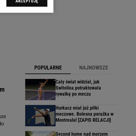
AKCEPTUJĘ
l sp. z o.o., jej
ić swoje preferencje
arzania danych poprzez
ych”. Zmiana ustawień
ach:
 celów identyfikacji.
omiar reklam i treści,
POPULARNE
NAJNOWSZE
Cały świat widział, jak
Switolina potraktowała
ym
rywalkę po meczu
Hurkacz miał już piłki
meczowe. Bolesna porażka w
sze
Montrealu! [ZAPIS RELACJI]
do
Second home nad morzem