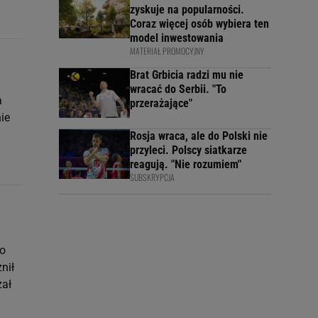
zyskuje na popularności.
Coraz więcej osób wybiera ten
model inwestowania
MATERIAŁ PROMOCYJNY
Brat Grbicia radzi mu nie
wracać do Serbii. "To
a
przerażające"
ie
Rosja wraca, ale do Polski nie
przyleci. Polscy siatkarze
reagują. "Nie rozumiem"
SUBSKRYPCJA
go
nił
zał