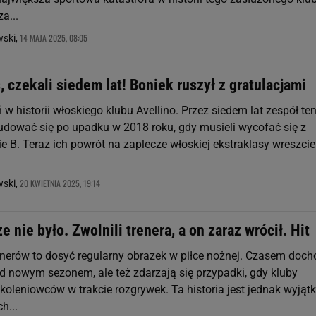
a...
14 MAJA 2025, 08:05
wski,
 czekali siedem lat! Boniek ruszył z gratulacjami
ń w historii włoskiego klubu Avellino. Przez siedem lat zespół te
dować się po upadku w 2018 roku, gdy musieli wycofać się z
e B. Teraz ich powrót na zaplecze włoskiej ekstraklasy wreszcie
20 KWIETNIA 2025, 19:14
wski,
e nie było. Zwolnili trenera, a on zaraz wrócił. Hit
enerów to dosyć regularny obrazek w piłce nożnej. Czasem doch
d nowym sezonem, ale też zdarzają się przypadki, gdy kluby
koleniowców w trakcie rozgrywek. Ta historia jest jednak wyjąt
h...