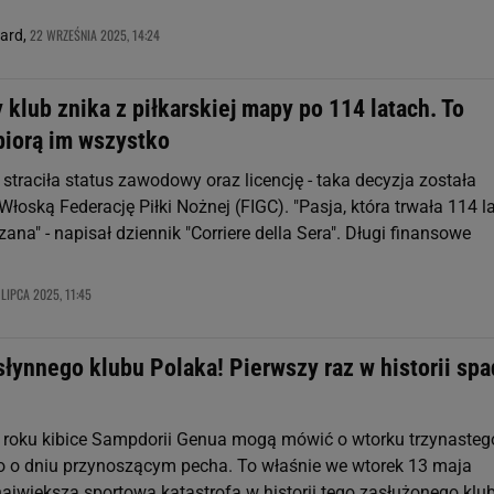
22 WRZEŚNIA 2025, 14:24
nard,
klub znika z piłkarskiej mapy po 114 latach. To
biorą im wszystko
 straciła status zawodowy oraz licencję - taka decyzja została
Włoską Federację Piłki Nożnej (FIGC). "Pasja, która trwała 114 la
na" - napisał dziennik "Corriere della Sera". Długi finansowe
 LIPCA 2025, 11:45
słynnego klubu Polaka! Pierwszy raz w historii spa
roku kibice Sampdorii Genua mogą mówić o wtorku trzynastego
ako o dniu przynoszącym pecha. To właśnie we wtorek 13 maja
największa sportowa katastrofa w historii tego zasłużonego klu