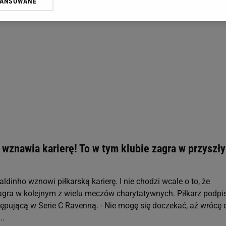
WANSOWANE
żasz też zgodę na zainstalowanie i przechowywanie plików cookie Gazeta.p
gora S.A. na Twoim urządzeniu końcowym. Możesz w każdej chwili zmien
 wywołując narzędzie do zarządzania twoimi preferencjami dot. przetw
ywatności ” w stopce serwisu i przechodząc do „Ustawień Zaawansowan
st także za pomocą ustawień przeglądarki.
rzy i Agora S.A. możemy przetwarzać dane osobowe w następujących cel
 geolokalizacyjnych. Aktywne skanowanie charakterystyki urządzenia do
 na urządzeniu lub dostęp do nich. Spersonalizowane reklamy i treści, p
zanie usług.
Lista Zaufanych Partnerów
 wznawia karierę! To w tym klubie zagra w przyszł
aldinho wznowi piłkarską karierę. I nie chodzi wcale o to, że
zagra w kolejnym z wielu meczów charytatywnych. Piłkarz podpi
pującą w Serie C Ravenną. - Nie mogę się doczekać, aż wrócę 
..