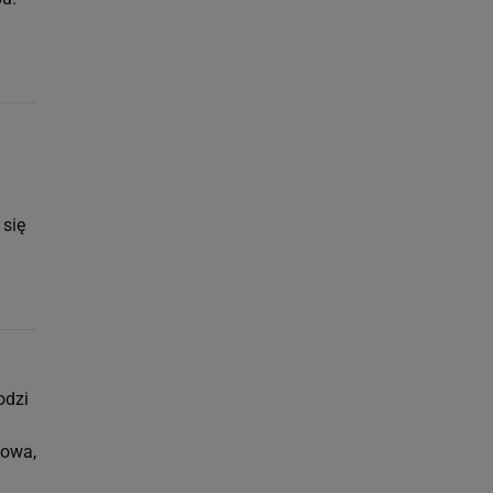
n
 się
odzi
kowa,