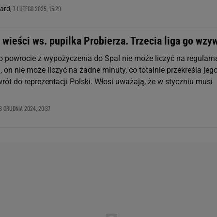
7 LUTEGO 2025, 15:29
nard,
wieści ws. pupilka Probierza. Trzecia liga go wzy
o powrocie z wypożyczenia do Spal nie może liczyć na regularn
 on nie może liczyć na żadne minuty, co totalnie przekreśla jeg
ót do reprezentacji Polski. Włosi uważają, że w styczniu musi
8 GRUDNIA 2024, 20:37