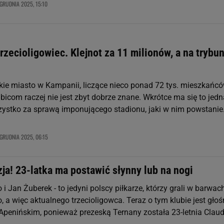
GRUDNIA 2025, 15:10
rzecioligowiec. Klejnot za 11 milionów, a na trybu
skie miasto w Kampanii, liczące nieco ponad 72 tys. mieszkańcó
bicom raczej nie jest zbyt dobrze znane. Wkrótce ma się to jed
zystko za sprawą imponującego stadionu, jaki w nim powstanie
 GRUDNIA 2025, 06:15
ja! 23-latka ma postawić słynny lub na nogi
i Jan Żuberek - to jedyni polscy piłkarze, którzy grali w barwac
, a więc aktualnego trzecioligowca. Teraz o tym klubie jest gło
Apenińskim, ponieważ prezeską Ternany została 23-letnia Claud