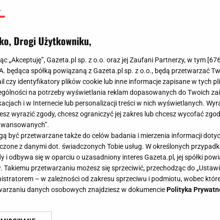
ko, Drogi Użytkowniku,
jąc „Akceptuję”, Gazeta.pl sp. z o.o. oraz jej Zaufani Partnerzy, w tym [
67
.A. będąca spółką powiązaną z Gazeta.pl sp. z o.o., będą przetwarzać T
ail czy identyfikatory plików cookie lub inne informacje zapisane w tych p
gólności na potrzeby wyświetlania reklam dopasowanych do Twoich zain
acjach i w Internecie lub personalizacji treści w nich wyświetlanych. Wyr
cesz wyrazić zgody, chcesz ograniczyć jej zakres lub chcesz wycofać zgo
aawansowanych”.
 być przetwarzane także do celów badania i mierzenia informacji dot
 łączone z danymi dot. świadczonych Tobie usług. W określonych przypad
i odbywa się w oparciu o uzasadniony interes Gazeta.pl, jej spółki powi
. Takiemu przetwarzaniu możesz się sprzeciwić, przechodząc do „Ust
nistratorem – w zależności od zakresu sprzeciwu i podmiotu, wobec które
etwarzaniu danych osobowych znajdziesz w dokumencie
Polityka Prywatn