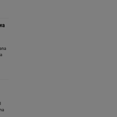
wa
iana
na
l
 na