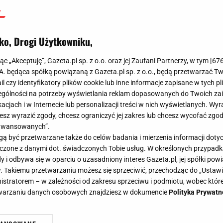
ko, Drogi Użytkowniku,
jąc „Akceptuję”, Gazeta.pl sp. z o.o. oraz jej Zaufani Partnerzy, w tym [
67
.A. będąca spółką powiązaną z Gazeta.pl sp. z o.o., będą przetwarzać T
ail czy identyfikatory plików cookie lub inne informacje zapisane w tych p
gólności na potrzeby wyświetlania reklam dopasowanych do Twoich zain
acjach i w Internecie lub personalizacji treści w nich wyświetlanych. Wyr
cesz wyrazić zgody, chcesz ograniczyć jej zakres lub chcesz wycofać zgo
aawansowanych”.
 być przetwarzane także do celów badania i mierzenia informacji dot
 łączone z danymi dot. świadczonych Tobie usług. W określonych przypad
i odbywa się w oparciu o uzasadniony interes Gazeta.pl, jej spółki powi
. Takiemu przetwarzaniu możesz się sprzeciwić, przechodząc do „Ust
nistratorem – w zależności od zakresu sprzeciwu i podmiotu, wobec które
etwarzaniu danych osobowych znajdziesz w dokumencie
Polityka Prywatn