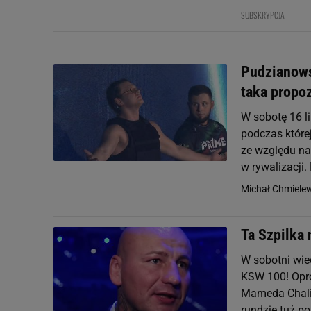
SUBSKRYPCJA
Pudzianows
taka propo
W sobotę 16 l
podczas które
ze względu na
w rywalizacji.
Michał Chmiele
Ta Szpilka 
W sobotni wie
KSW 100! Opró
Mameda Chalid
rundzie tuż po.