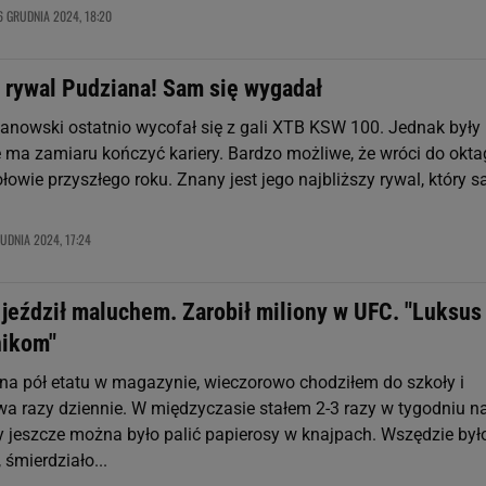
6 GRUDNIA 2024, 18:20
y rywal Pudziana! Sam się wygadał
anowski ostatnio wycofał się z gali XTB KSW 100. Jednak były
 ma zamiaru kończyć kariery. Bardzo możliwe, że wróci do okt
łowie przyszłego roku. Znany jest jego najbliższy rywal, który 
UDNIA 2024, 17:24
 jeździł maluchem. Zarobił miliony w UFC. "Luksus
nikom"
na pół etatu w magazynie, wieczorowo chodziłem do szkoły i
a razy dziennie. W międzyczasie stałem 2-3 razy w tygodniu n
 jeszcze można było palić papierosy w knajpach. Wszędzie był
śmierdziało...