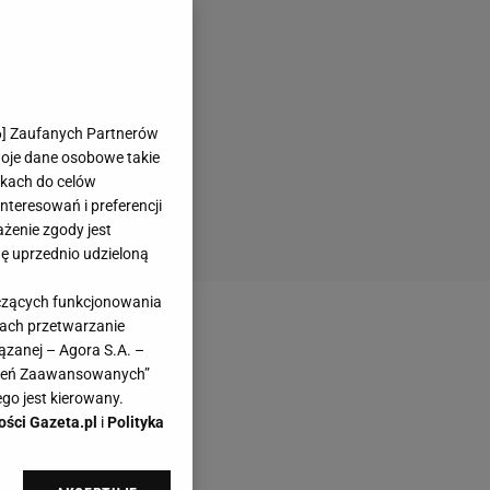
6
] Zaufanych Partnerów
woje dane osobowe takie
likach do celów
teresowań i preferencji
ażenie zgody jest
dę uprzednio udzieloną
yczących funkcjonowania
kach przetwarzanie
ązanej – Agora S.A. –
awień Zaawansowanych”
go jest kierowany.
ości Gazeta.pl
i
Polityka