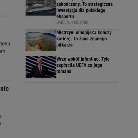
zakończony. To strategiczna
inwestycja dla polskiego
eksportu
MATERIAŁ PROMOCYJNY
Mistrzyni olimpijska kończy
karierę. To żona znanego
agonu
piłkarza
sam
Wrze wokół Infantino. Tyle
zapłaciła UEFA za jego
romans
 nie
a
o