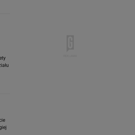
ety
iału
cie
iej