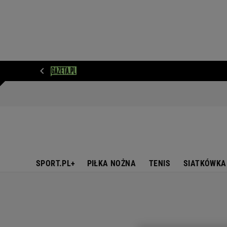
WIADOMOŚCI
NEXT
SPORT
PLOTEK
D
SPORT.PL+
PIŁKA NOŻNA
TENIS
SIATKÓWKA