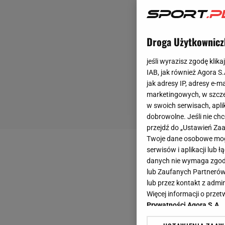
Droga Użytkownicz
jeśli wyrazisz zgodę klika
IAB, jak również Agora S
jak adresy IP, adresy e-m
marketingowych, w szcze
w swoich serwisach, aplik
dobrowolne. Jeśli nie ch
przejdź do „Ustawień Z
Twoje dane osobowe mogą
serwisów i aplikacji lub
danych nie wymaga zgody 
lub Zaufanych Partnerów
lub przez kontakt z admi
Więcej informacji o prz
Prywatności Agora S.A.