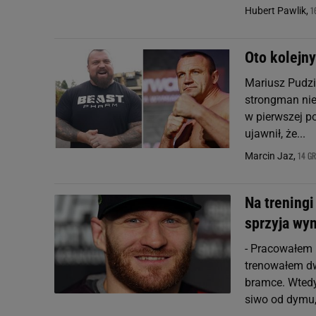
1
Hubert Pawlik,
Oto kolejn
Mariusz Pudzi
strongman nie
w pierwszej po
ujawnił, że...
14 GR
Marcin Jaz,
Na treningi
sprzyja wy
- Pracowałem 
trenowałem dw
bramce. Wtedy
siwo od dymu, 