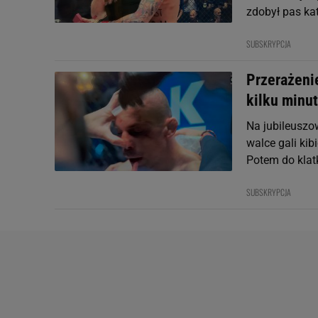
zdobył pas kat
SUBSKRYPCJA
Przerażenie
kilku minu
Na jubileuszo
walce gali kib
Potem do klatk
SUBSKRYPCJA