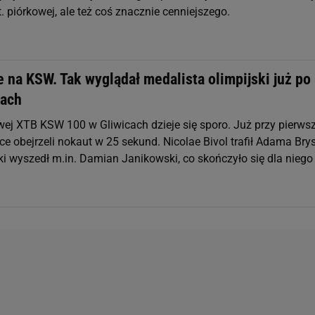
. piórkowej, ale też coś znacznie cenniejszego.
 na KSW. Tak wyglądał medalista olimpijski już po
tach
wej XTB KSW 100 w Gliwicach dzieje się sporo. Już przy pierwsz
ice obejrzeli nokaut w 25 sekund. Nicolae Bivol trafił Adama Bry
i wyszedł m.in. Damian Janikowski, co skończyło się dla niego 