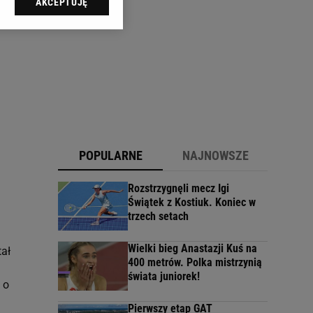
AKCEPTUJĘ
l sp. z o.o., jej
ić swoje preferencje
arzania danych poprzez
ych”. Zmiana ustawień
ach:
 celów identyfikacji.
omiar reklam i treści,
POPULARNE
NAJNOWSZE
Rozstrzygnęli mecz Igi
Świątek z Kostiuk. Koniec w
trzech setach
Wielki bieg Anastazji Kuś na
tał
400 metrów. Polka mistrzynią
świata juniorek!
 o
Pierwszy etap GAT