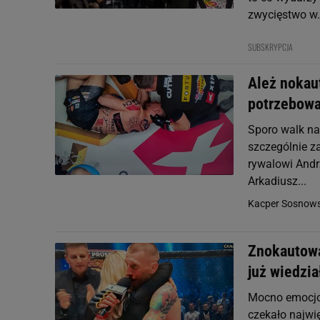
zwycięstwo w.
SUBSKRYPCJA
Ależ nokau
potrzebowa
Sporo walk na
szczególnie za
rywalowi Andr
Arkadiusz...
Kacper Sosnows
Znokautowa
już wiedzia
Mocno emocjon
czekało najwię