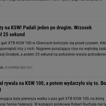
..
ty na KSW! Padali jeden po drugim. Wrzosek
ł 25 sekund
 gali XTB KSW 100 w Gliwicach kończyło się przed czasem. Kib
pamiętali trzy z nich. Najpierw porażający cios na wątrobę zad
zej Grzebyk, a potem 25 sekund na położenie rywala potrzebow
16 LISTOPADA 2024, 23:17
ki,
ł rywala na KSW 100, a potem wydarzyło się to. B
ł
ująca była pierwsza walka o pas gali XTB KSW 100, na którą
cej fanów federacji. W kategorii piórkowej Robert Ruchała nie t