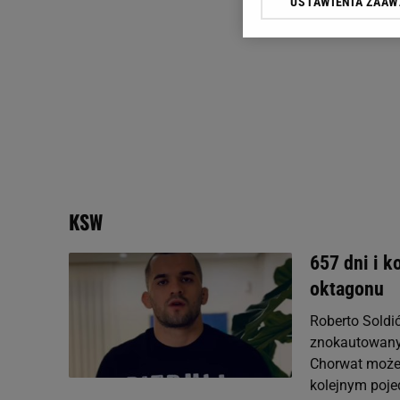
USTAWIENIA ZAA
Klikając „Akceptuję” wyra
Zaufanych Partnerów i A
dotyczące plików cookie,
odnośnik „Ustawienia pr
plików cookie możliwa je
My, nasi Zaufani Partne
Użycie dokładnych danych
Przechowywanie informacji
badnie odbiorców i uleps
KSW
657 dni i 
oktagonu
Roberto Soldić
znokautowany 
Chorwat może 
kolejnym pojed