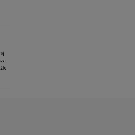
ej
sza.
źle.