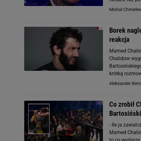
Michał Chmiele
Borek nagl
reakcja
Mamed Chalido
Chalidow wygr
Bartosińskieg
krótką rozmow
Aleksander Ber
Co zrobił 
Bartosiński
- Ile ja zawal
Mamed Chalid
to co wydarzy 