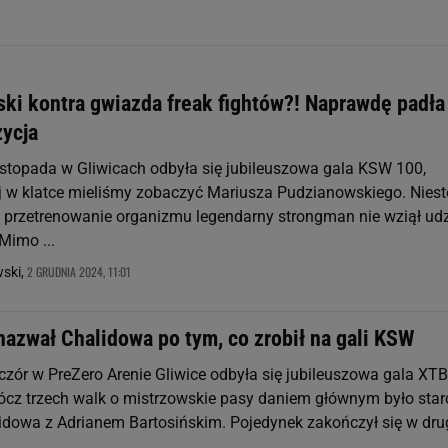
ki kontra gwiazda freak fightów?! Naprawdę padła
zycja
istopada w Gliwicach odbyła się jubileuszowa gala KSW 100,
j w klatce mieliśmy zobaczyć Mariusza Pudzianowskiego. Niest
 przetrenowanie organizmu legendarny strongman nie wziął udz
 Mimo ...
2 GRUDNIA 2024, 11:01
wski,
nazwał Chalidowa po tym, co zrobił na gali KSW
czór w PreZero Arenie Gliwice odbyła się jubileuszowa gala XTB
cz trzech walk o mistrzowskie pasy daniem głównym było star
owa z Adrianem Bartosińskim. Pojedynek zakończył się w drug
..