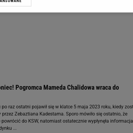
WANSOWANE
żasz też zgodę na zainstalowanie i przechowywanie plików cookie Gazeta.p
gora S.A. na Twoim urządzeniu końcowym. Możesz w każdej chwili zmien
 wywołując narzędzie do zarządzania twoimi preferencjami dot. przetw
ywatności ” w stopce serwisu i przechodząc do „Ustawień Zaawansowan
st także za pomocą ustawień przeglądarki.
rzy i Agora S.A. możemy przetwarzać dane osobowe w następujących cel
 geolokalizacyjnych. Aktywne skanowanie charakterystyki urządzenia do
 na urządzeniu lub dostęp do nich. Spersonalizowane reklamy i treści, p
zanie usług.
Lista Zaufanych Partnerów
koniec! Pogromca Mameda Chalidowa wraca do
 po raz ostatni pojawił się w klatce 5 maja 2023 roku, kiedy zos
przez Zebaztiana Kadestama. Sporo mówiło się ostatnio, że
powrócić do KSW, natomiast ostatecznie wypłynęła informacja
ynku ...