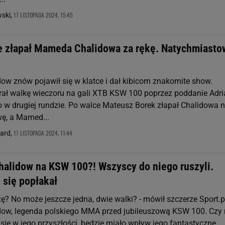
17 LISTOPADA 2024, 15:45
wski,
e złapał Mameda Chalidowa za rękę. Natychmiasto
w znów pojawił się w klatce i dał kibicom znakomite show.
ał walkę wieczoru na gali XTB KSW 100 poprzez poddanie Adr
o w drugiej rundzie. Po walce Mateusz Borek złapał Chalidowa 
ę, a Mamed...
17 LISTOPADA 2024, 11:44
nard,
Chalidow na KSW 100?! Wszyscy do niego ruszyli.
 się popłakał
czę? No może jeszcze jedna, dwie walki? - mówił szczerze Sport.p
ow, legenda polskiego MMA przed jubileuszową KSW 100. Czy
się w jego przyszłości, będzie miało wpływ jego fantastyczne