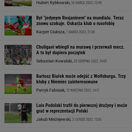
18 MARCA 2023, 12:49
Hubert Rybkowski,
Był "jedynym Rosjaninem" na mundialu. Teraz
znowu szokuje. Oskarża klub o rusofobię
7 MARCA 2023, 21:38
Kacper Ciuksza,
Chuligani wbiegli na murawę i przerwali mecz.
A to był dopiero początek
20 SIERPNIA 2022, 14:05
Sebastian Kowalski,
Bartosz Białek może odejść z Wolfsburga. Trzy
kluby z Niemiec zainteresowane
12 KWIETNIA 2022, 14:17
Patryk Fabisiak,
Luis Podolski trafił do pierwszej drużyny i może
grać w reprezentacji Polski
3 LUTEGO 2022, 13:55
Jakub Mieżejewski,