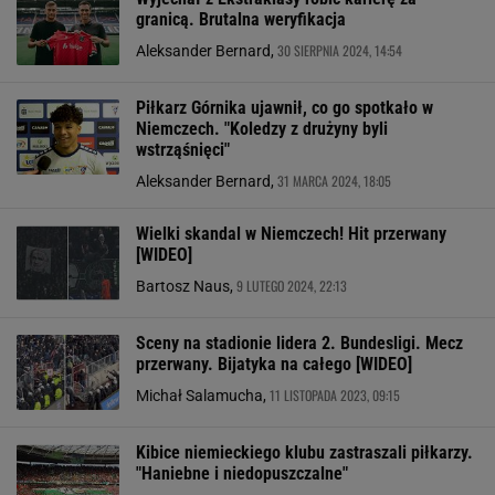
granicą. Brutalna weryfikacja
30 SIERPNIA 2024, 14:54
Aleksander Bernard,
Piłkarz Górnika ujawnił, co go spotkało w
Niemczech. "Koledzy z drużyny byli
wstrząśnięci"
31 MARCA 2024, 18:05
Aleksander Bernard,
Wielki skandal w Niemczech! Hit przerwany
[WIDEO]
9 LUTEGO 2024, 22:13
Bartosz Naus,
Sceny na stadionie lidera 2. Bundesligi. Mecz
przerwany. Bijatyka na całego [WIDEO]
11 LISTOPADA 2023, 09:15
Michał Salamucha,
Kibice niemieckiego klubu zastraszali piłkarzy.
"Haniebne i niedopuszczalne"