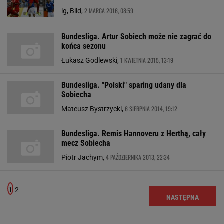
2 MARCA 2016, 08:59
lg, Bild,
Bundesliga. Artur Sobiech może nie zagrać do
końca sezonu
1 KWIETNIA 2015, 13:19
Łukasz Godlewski,
Bundesliga. "Polski" sparing udany dla
Sobiecha
6 SIERPNIA 2014, 19:12
Mateusz Bystrzycki,
Bundesliga. Remis Hannoveru z Herthą, cały
mecz Sobiecha
4 PAŹDZIERNIKA 2013, 22:34
Piotr Jachym,
1
2
NASTĘPNA