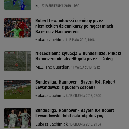
27 PAŹDZIERNIKA 2019, 17:50
kg,
Robert Lewandowski oceniony przez
niemieckich dziennikarzy po męczarniach
Bayernu z Hannoverem
5 MAJA 2019, 10:18
Łukasz Jachimiak,
Niecodzienna sytuacja w Bundeslidze. Piłkarz
Hannoveru nie strzelił gola przez... śnieg
11 MARCA 2019, 12:12
MLZ, The Guardian,
Bundesliga. Hannover - Bayern 0:4. Robert
Lewandowski z pudłem sezonu?
15 GRUDNIA 2018, 22:09
Łukasz Jachimiak,
Bundesliga. Hannover - Bayern 0:4 Robert
Lewandowski dobił ostatnią drużynę
15 GRUDNIA 2018, 21:54
Łukasz Jachimiak,