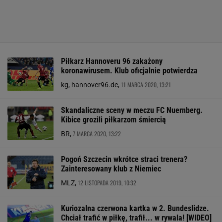
Piłkarz Hannoveru 96 zakażony
koronawirusem. Klub oficjalnie potwierdza
11 MARCA 2020, 13:21
kg, hannover96.de,
Skandaliczne sceny w meczu FC Nuernberg.
Kibice grozili piłkarzom śmiercią
7 MARCA 2020, 13:22
BR,
Pogoń Szczecin wkrótce straci trenera?
Zainteresowany klub z Niemiec
12 LISTOPADA 2019, 10:32
MLZ,
Kuriozalna czerwona kartka w 2. Bundeslidze.
Chciał trafić w piłkę, trafił... w rywala! [WIDEO]