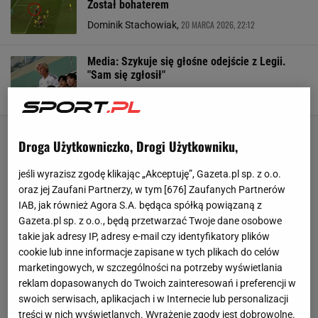
Został bohaterem
20 MARCA 2026, 22:12
Dominik Stachowiak,
Media: Szykuje się głośne odejście z Legii.
"Sam się zgłosił"
13 GRUDNIA 2025, 22:25
Szymon Mańkowski,
Droga Użytkowniczko, Drogi Użytkowniku,
jeśli wyrazisz zgodę klikając „Akceptuję”, Gazeta.pl sp. z o.o.
oraz jej Zaufani Partnerzy, w tym [
676
] Zaufanych Partnerów
IAB, jak również Agora S.A. będąca spółką powiązaną z
Gazeta.pl sp. z o.o., będą przetwarzać Twoje dane osobowe
takie jak adresy IP, adresy e-mail czy identyfikatory plików
cookie lub inne informacje zapisane w tych plikach do celów
marketingowych, w szczególności na potrzeby wyświetlania
reklam dopasowanych do Twoich zainteresowań i preferencji w
swoich serwisach, aplikacjach i w Internecie lub personalizacji
treści w nich wyświetlanych. Wyrażenie zgody jest dobrowolne.