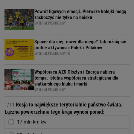
Powrót ligowych emocji. Pierwsze kolejki mogą
zaskoczyć nie tylko na boisku
MATERIAŁ PROMOCYJNY
Spacer dla niej, rower dla niego? Tak różnią się
profile aktywności Polek i Polaków
MATERIAŁ PROMOCYJNY PR
Współpraca AZS Olsztyn i Energa nabiera
tempa. Istotna współpraca strategiczna dla
siatkarskiego klubu i marki
MATERIAŁ PROMOCYJNY
1/11
Rosja to największe terytorialnie państwo świata.
Łączna powierzchnia tego kraju wynosi ponad:
17 mln km kw.