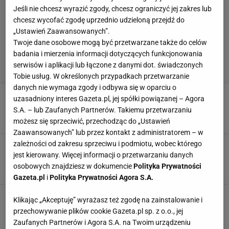
Jeśli nie chcesz wyrazić zgody, chcesz ograniczyć jej zakres lub
chcesz wycofać zgodę uprzednio udzieloną przejdź do
„Ustawień Zaawansowanych”.
Twoje dane osobowe mogą być przetwarzane także do celów
badania i mierzenia informacji dotyczących funkcjonowania
serwisów i aplikacji lub łączone z danymi dot. świadczonych
Tobie usług. W określonych przypadkach przetwarzanie
danych nie wymaga zgody i odbywa się w oparciu o
Ależ wzrost formy Polaka. Kogoś takiego szuka
uzasadniony interes Gazeta.pl, jej spółki powiązanej – Agora
Urban
S.A. – lub Zaufanych Partnerów. Takiemu przetwarzaniu
25 LISTOPADA 2025, 12:28
Agnieszka Piskorz,
możesz się sprzeciwić, przechodząc do „Ustawień
Zaawansowanych” lub przez kontakt z administratorem – w
zależności od zakresu sprzeciwu i podmiotu, wobec którego
Czekał aż 165 dni! Polski obrońca
zadebiutował w nowym klubie. I to jak!
jest kierowany. Więcej informacji o przetwarzaniu danych
osobowych znajdziesz w dokumencie
Polityka Prywatności
26 PAŹDZIERNIKA 2025, 17:15
Filip Macuda,
Gazeta.pl
i
Polityka Prywatności Agora S.A.
Sensacyjny transfer Polaka! Zagra z byłą
Klikając „Akceptuję” wyrażasz też zgodę na zainstalowanie i
gwiazdą Ekstraklasy
przechowywanie plików cookie Gazeta.pl sp. z o.o., jej
4 LIPCA 2025, 13:06
Jakub Trochimowicz,
Zaufanych Partnerów i Agora S.A. na Twoim urządzeniu