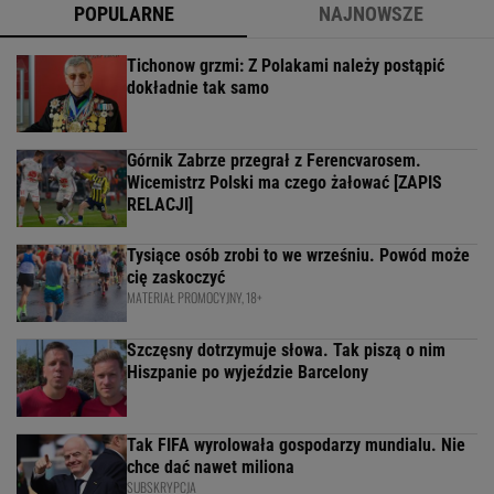
POPULARNE
NAJNOWSZE
Tichonow grzmi: Z Polakami należy postąpić
dokładnie tak samo
Górnik Zabrze przegrał z Ferencvarosem.
Wicemistrz Polski ma czego żałować [ZAPIS
RELACJI]
Tysiące osób zrobi to we wrześniu. Powód może
cię zaskoczyć
MATERIAŁ PROMOCYJNY, 18+
Szczęsny dotrzymuje słowa. Tak piszą o nim
Hiszpanie po wyjeździe Barcelony
Tak FIFA wyrolowała gospodarzy mundialu. Nie
chce dać nawet miliona
SUBSKRYPCJA