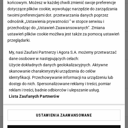
końcowym. Możesz w każdej chwili zmienić swoje preferencje
dotyczące plików cookie, wywołując narzędzie do zarządzania
Niemcy ogłosili transfer gwiazdy Ekstraklasy.
"Może się pochwalić rekordem"
twoimi preferencjami dot. przetwarzania danych poprzez
odnośnik „Ustawienia prywatności ” w stopce serwisu i
20 MAJA 2025, 12:15
Filip Macuda,
przechodząc do „Ustawień Zaawansowanych”. Zmiana
ustawień plików cookie możliwa jest także za pomocą ustawień
Rok temu Polak brylował w Ekstraklasie. Dziś
przeglądarki.
jest na wylocie z 2. Bundesligi
10 KWIETNIA 2025, 17:17
Szymon Szczepanik,
My, nasi Zaufani Partnerzy i Agora S.A. możemy przetwarzać
dane osobowe w następujących celach:
Użycie dokładnych danych geolokalizacyjnych. Aktywne
Trzęsienie ziemi w klubie Polaka. 912 dni i
skanowanie charakterystyki urządzenia do celów
koniec
identyfikacji. Przechowywanie informacji na urządzeniu lub
29 GRUDNIA 2024, 19:06
Hubert Pawlik,
dostęp do nich. Spersonalizowane reklamy i treści, pomiar
reklam i treści, badnie odbiorców i ulepszanie usług.
Skreślony Polak zachwycił Niemców tym, co
Lista Zaufanych Partnerów
zrobił. "Topowy transfer"
14 WRZEŚNIA 2024, 16:10
Hubert Pawlik,
USTAWIENIA ZAAWANSOWANE