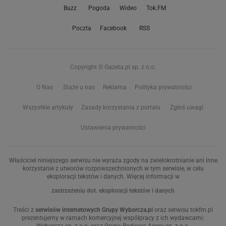
Buzz
Pogoda
Wideo
Tok.FM
Poczta
Facebook
RSS
Copyright © Gazeta.pl sp. z o.o.
O Nas
Staże u nas
Reklama
Polityka prywatności
Wszystkie artykuły
Zasady korzystania z portalu
Zgłoś uwagi
Ustawienia prywatności
Właściciel niniejszego serwisu nie wyraża zgody na zwielokrotnianie ani inne
korzystanie z utworów rozpowszechnionych w tym serwisie, w celu
eksploracji tekstów i danych. Więcej informacji w
zastrzeżeniu dot. eksploracji tekstów i danych
Treści z
serwisów internetowych Grupy Wyborcza.pl
oraz serwisu tokfm.pl
prezentujemy w ramach komercyjnej współpracy z ich wydawcami: