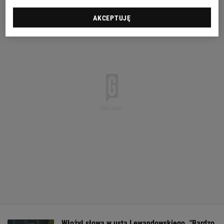
AKCEPTUJĘ
Włożył słowa w usta Lewandowskiego. "Bardzo