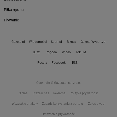
Piłka ręczna
Pływanie
Gazeta.pl
Wiadomości
Sport.pl
Biznes
Gazeta Wyborcza
Buzz
Pogoda
Wideo
Tok.FM
Poczta
Facebook
RSS
Copyright © Gazeta.pl sp. z o.o.
O Nas
Staże u nas
Reklama
Polityka prywatności
Wszystkie artykuły
Zasady korzystania z portalu
Zgłoś uwagi
Ustawienia prywatności