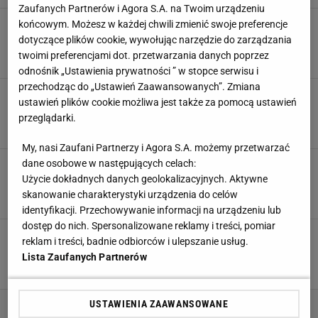
Zaufanych Partnerów i Agora S.A. na Twoim urządzeniu
Lato się nie hamował. Mocny cios w
końcowym. Możesz w każdej chwili zmienić swoje preferencje
Lewandowskiego. "Tak nie można"
dotyczące plików cookie, wywołując narzędzie do zarządzania
twoimi preferencjami dot. przetwarzania danych poprzez
18 LIPCA 2025, 22:25
Agnieszka Piskorz,
odnośnik „Ustawienia prywatności ” w stopce serwisu i
przechodząc do „Ustawień Zaawansowanych”. Zmiana
Tak Lato nazwał to, co zrobił Lewandowski
ustawień plików cookie możliwa jest także za pomocą ustawień
przed meczem z Finlandią
przeglądarki.
3 LIPCA 2025, 09:20
Kacper Marciniak,
My, nasi Zaufani Partnerzy i Agora S.A. możemy przetwarzać
dane osobowe w następujących celach:
Oto nowy selekcjoner? Lato wybrał. "Żaden
zawodnik nie będzie fikać"
Użycie dokładnych danych geolokalizacyjnych. Aktywne
skanowanie charakterystyki urządzenia do celów
2 LIPCA 2025, 09:17
Aleksander Bernard,
identyfikacji. Przechowywanie informacji na urządzeniu lub
dostęp do nich. Spersonalizowane reklamy i treści, pomiar
Lato dostał specjalny tytuł na zjeździe PZPN. A
reklam i treści, badnie odbiorców i ulepszanie usług.
potem takie słowa o Kuleszy
Lista Zaufanych Partnerów
30 CZERWCA 2025, 18:52
Bartosz Naus,
USTAWIENIA ZAAWANSOWANE