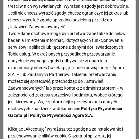
treści w nich wyświetlanych. Wyrażenie zgody jest dobrowolne.
Jeśli nie chcesz wyrazić zgody, chcesz ograniczyć jej zakres lub
chcesz wycofać zgodę uprzednio udzieloną przejdź do
„Ustawień Zaawansowanych”.
Twoje dane osobowe mogą być przetwarzane także do celów
badania i mierzenia informacji dotyczących funkcjonowania
serwisów i aplikacji lub łączone z danymi dot. świadczonych
Tobie usług. W określonych przypadkach przetwarzanie
Lato bez ogródek. Oto co myśli o podróży
danych nie wymaga zgody i odbywa się w oparciu o
Lewandowskiego do USA
uzasadniony interes Gazeta.pl, jej spółki powiązanej – Agora
10 LISTOPADA 2025, 14:42
Szymon Szczepanik,
S.A. – lub Zaufanych Partnerów. Takiemu przetwarzaniu
możesz się sprzeciwić, przechodząc do „Ustawień
Lato wprost o Lewandowskim: Teraz już nie
Zaawansowanych” lub przez kontakt z administratorem – w
będzie
zależności od zakresu sprzeciwu i podmiotu, wobec którego
jest kierowany. Więcej informacji o przetwarzaniu danych
8 WRZEŚNIA 2025, 07:30
Paweł Matys,
osobowych znajdziesz w dokumencie
Polityka Prywatności
Gazeta.pl
i
Polityka Prywatności Agora S.A.
Lato nie wytrzymał ws. Lewandowskiego. Aż
ugryzł się w język
Klikając „Akceptuję” wyrażasz też zgodę na zainstalowanie i
3 WRZEŚNIA 2025, 12:22
Błażej Winter,
przechowywanie plików cookie Gazeta.pl sp. z o.o., jej