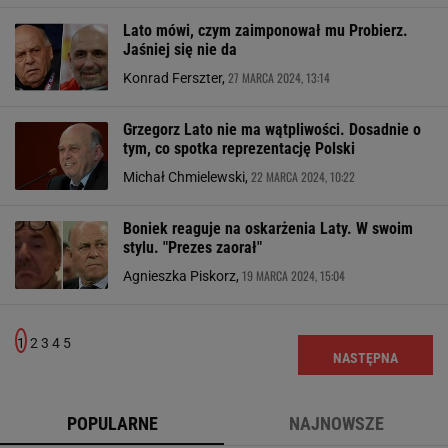
Lato mówi, czym zaimponował mu Probierz.
Jaśniej się nie da
27 MARCA 2024, 13:14
Konrad Ferszter,
Grzegorz Lato nie ma wątpliwości. Dosadnie o
tym, co spotka reprezentację Polski
22 MARCA 2024, 10:22
Michał Chmielewski,
Boniek reaguje na oskarżenia Laty. W swoim
stylu. "Prezes zaorał"
19 MARCA 2024, 15:04
Agnieszka Piskorz,
1
2
3
4
5
NASTĘPNA
POPULARNE
NAJNOWSZE