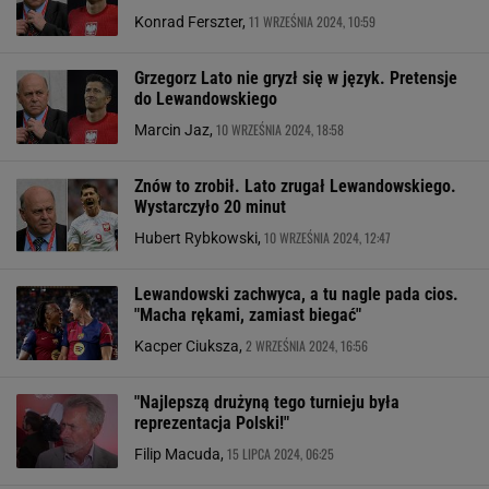
11 WRZEŚNIA 2024, 10:59
Konrad Ferszter,
Grzegorz Lato nie gryzł się w język. Pretensje
do Lewandowskiego
10 WRZEŚNIA 2024, 18:58
Marcin Jaz,
Znów to zrobił. Lato zrugał Lewandowskiego.
Wystarczyło 20 minut
10 WRZEŚNIA 2024, 12:47
Hubert Rybkowski,
Lewandowski zachwyca, a tu nagle pada cios.
"Macha rękami, zamiast biegać"
2 WRZEŚNIA 2024, 16:56
Kacper Ciuksza,
"Najlepszą drużyną tego turnieju była
reprezentacja Polski!"
15 LIPCA 2024, 06:25
Filip Macuda,