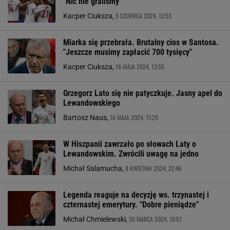
"Nic nie graliśmy"
9 CZERWCA 2024, 12:53
Kacper Ciuksza,
Miarka się przebrała. Brutalny cios w Santosa.
"Jeszcze musimy zapłacić 700 tysięcy"
16 MAJA 2024, 13:55
Kacper Ciuksza,
Grzegorz Lato się nie patyczkuje. Jasny apel do
Lewandowskiego
16 MAJA 2024, 11:29
Bartosz Naus,
W Hiszpanii zawrzało po słowach Laty o
Lewandowskim. Zwrócili uwagę na jedno
8 KWIETNIA 2024, 22:46
Michał Salamucha,
Legenda reaguje na decyzję ws. trzynastej i
czternastej emerytury. "Dobre pieniądze"
30 MARCA 2024, 16:57
Michał Chmielewski,