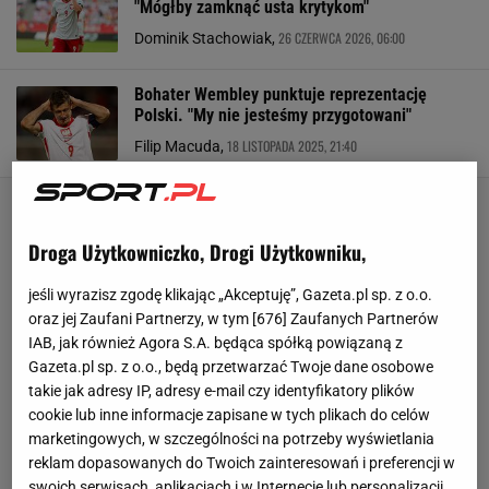
"Mógłby zamknąć usta krytykom"
26 CZERWCA 2026, 06:00
Dominik Stachowiak,
Bohater Wembley punktuje reprezentację
Polski. "My nie jesteśmy przygotowani"
18 LISTOPADA 2025, 21:40
Filip Macuda,
Droga Użytkowniczko, Drogi Użytkowniku,
jeśli wyrazisz zgodę klikając „Akceptuję”, Gazeta.pl sp. z o.o.
oraz jej Zaufani Partnerzy, w tym [
676
] Zaufanych Partnerów
IAB, jak również Agora S.A. będąca spółką powiązaną z
Gazeta.pl sp. z o.o., będą przetwarzać Twoje dane osobowe
takie jak adresy IP, adresy e-mail czy identyfikatory plików
cookie lub inne informacje zapisane w tych plikach do celów
marketingowych, w szczególności na potrzeby wyświetlania
reklam dopasowanych do Twoich zainteresowań i preferencji w
swoich serwisach, aplikacjach i w Internecie lub personalizacji