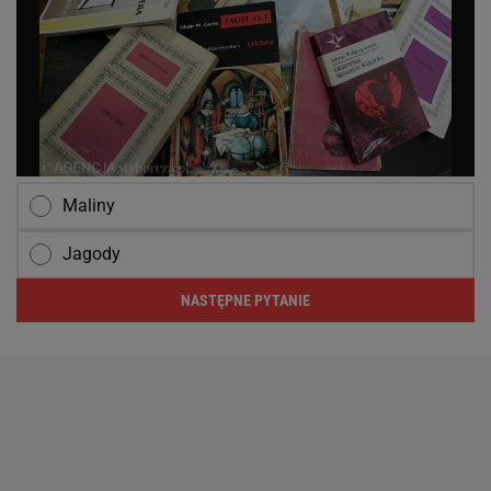
Maliny
Jagody
NASTĘPNE PYTANIE