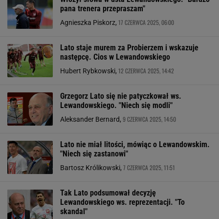
pana trenera przepraszam"
17 CZERWCA 2025, 06:00
Agnieszka Piskorz,
Lato staje murem za Probierzem i wskazuje
następcę. Cios w Lewandowskiego
12 CZERWCA 2025, 14:42
Hubert Rybkowski,
Grzegorz Lato się nie patyczkował ws.
Lewandowskiego. "Niech się modli"
9 CZERWCA 2025, 14:50
Aleksander Bernard,
Lato nie miał litości, mówiąc o Lewandowskim.
"Niech się zastanowi"
7 CZERWCA 2025, 11:51
Bartosz Królikowski,
Tak Lato podsumował decyzję
Lewandowskiego ws. reprezentacji. "To
skandal"