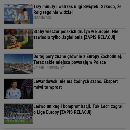
Trzy minuty i wstrząs u Igi Świątek. Szkoda, że
Roig tego nie widział
SUBSKRYPCJA
Słaby wieczór polskich drużyn w Europie. Nie
zawiodła tylko Jagiellonia [ZAPIS RELACJI]
Do tej pory znane głównie z Europy Zachodniej.
Teraz takie miejsca powstają w Polsce
MATERIAŁ PROMOCYJNY
Lewandowski nie ma żadnych szans. Ekspert
mówi to wprost
Ledwo uniknęli kompromitacji. Tak Lech zagrał
o Ligę Europy [ZAPIS RELACJI]