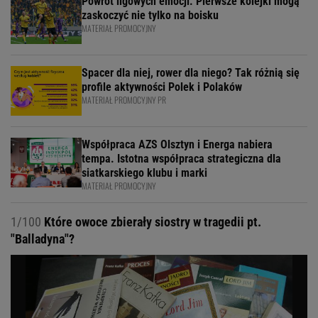
Powrót ligowych emocji. Pierwsze kolejki mogą
zaskoczyć nie tylko na boisku
MATERIAŁ PROMOCYJNY
Spacer dla niej, rower dla niego? Tak różnią się
profile aktywności Polek i Polaków
MATERIAŁ PROMOCYJNY PR
Współpraca AZS Olsztyn i Energa nabiera
tempa. Istotna współpraca strategiczna dla
siatkarskiego klubu i marki
MATERIAŁ PROMOCYJNY
1/100
Które owoce zbierały siostry w tragedii pt.
"Balladyna"?