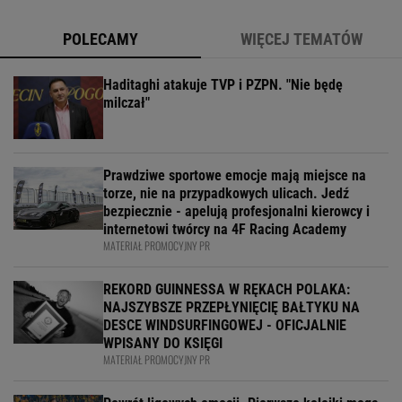
POLECAMY
WIĘCEJ TEMATÓW
Haditaghi atakuje TVP i PZPN. "Nie będę
milczał"
Prawdziwe sportowe emocje mają miejsce na
torze, nie na przypadkowych ulicach. Jedź
bezpiecznie - apelują profesjonalni kierowcy i
internetowi twórcy na 4F Racing Academy
MATERIAŁ PROMOCYJNY PR
REKORD GUINNESSA W RĘKACH POLAKA:
NAJSZYBSZE PRZEPŁYNIĘCIĘ BAŁTYKU NA
DESCE WINDSURFINGOWEJ - OFICJALNIE
WPISANY DO KSIĘGI
MATERIAŁ PROMOCYJNY PR