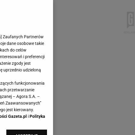
6
] Zaufanych Partnerów
woje dane osobowe takie
likach do celów
teresowań i preferencji
ażenie zgody jest
dę uprzednio udzieloną
yczących funkcjonowania
kach przetwarzanie
ązanej – Agora S.A. –
awień Zaawansowanych”
go jest kierowany.
ości Gazeta.pl
i
Polityka