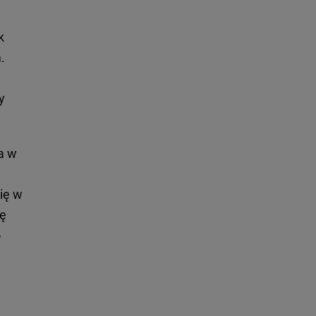
k
.
a
y
ma w
się w
zę
o