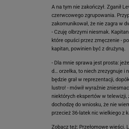
A na tym nie zakończył. Zganił L
czerwcowego zgrupowania. Przyp
zakomunikował, że nie zagra w d
- Czuję olbrzymi niesmak. Kapita
które opuści przez zmęczenie - p
kapitan, powinien być z drużyną.
- Dla mnie sprawa jest prosta: je
d… orzełka, to niech zrezygnuje i
będzie grał w reprezentacji, dopók
lustro! - mówił wyraźnie zniesma
niektórych ekspertów w telewizji,
dochodzę do wniosku, że nie wiem,
przecież 36-latek nic wielkiego z 
Zobacz też:
Przełomowe wieści. Le