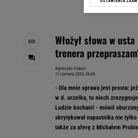
USTAWIENIA ZAA
Klikając „Akceptuję” wyra
Zaufanych Partnerów i A
dotyczące plików cookie,
odnośnik „Ustawienia pr
plików cookie możliwa je
Włożył słowa w usta
My, nasi Zaufani Partne
trenera przepraszam
Użycie dokładnych danych
Przechowywanie informacji
badnie odbiorców i uleps
Agnieszka Piskorz
17 czerwca 2025, 06:00
- Dla mnie sprawa jest prosta: j
w d. orzełka, to niech zrezygnuje
Ludzie kochani! - mówił oburzo
skrytykował napastnika nie tylko
także za aferę z Michałem Probi