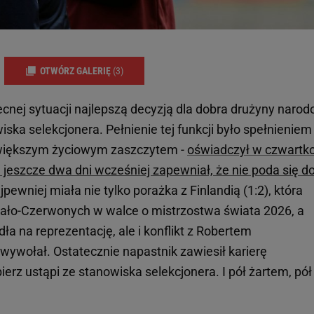
OTWÓRZ GALERIĘ
(3)
cnej sytuacji najlepszą decyzją dla dobra drużyny narod
ska selekcjonera. Pełnienie tej funkcji było spełnieniem
większym życiowym zaszczytem -
oświadczył w czwartk
 jeszcze dwa dni wcześniej zapewniał, że nie poda się d
pewniej miała nie tylko porażka z Finlandią (1:2), która
ało-Czerwonych w walce o mistrzostwa świata 2026, a
ła na reprezentację, ale i konflikt z Robertem
ywołał. Ostatecznie napastnik zawiesił karierę
ierz ustąpi ze stanowiska selekcjonera. I pół żartem, pół