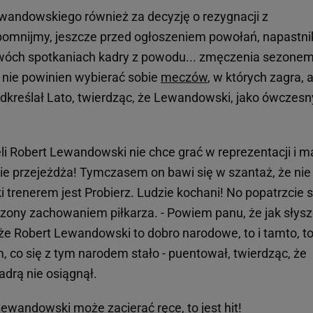
ewandowskiego również za decyzję o rezygnacji z
omnijmy, jeszcze przed ogłoszeniem powołań, napastni
wóch spotkaniach kadry z powodu... zmęczenia sezonem
n nie powinien wybierać sobie
meczów
, w których zagra, 
odkreślał Lato, twierdząc, że Lewandowski, jako ówczesn
żeli Robert Lewandowski nie chce grać w reprezentacji i 
 nie przejeżdża! Tymczasem on bawi się w szantaż, że nie
i trenerem jest Probierz. Ludzie kochani! No popatrzcie 
czony zachowaniem piłkarza. - Powiem panu, że jak słys
 że Robert Lewandowski to dobro narodowe, to i tamto, t
 co się z tym narodem stało - puentował, twierdząc, że
kadrą nie osiągnął.
wandowski może zacierać ręce, to jest hit!