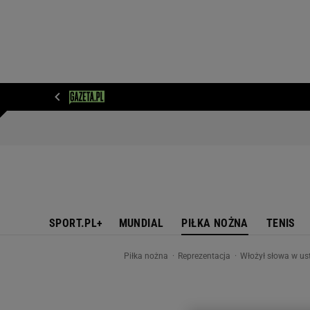
WIADOMOŚCI
NEXT
SPORT
PLOTEK
D
SPORT.PL+
MUNDIAL
PIŁKA NOŻNA
TENIS
Piłka nożna
Reprezentacja
Włożył słowa w us