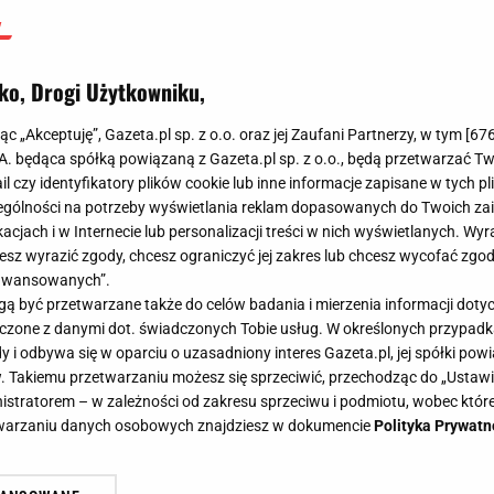
ko, Drogi Użytkowniku,
jąc „Akceptuję”, Gazeta.pl sp. z o.o. oraz jej Zaufani Partnerzy, w tym [
67
.A. będąca spółką powiązaną z Gazeta.pl sp. z o.o., będą przetwarzać T
ail czy identyfikatory plików cookie lub inne informacje zapisane w tych p
gólności na potrzeby wyświetlania reklam dopasowanych do Twoich zain
acjach i w Internecie lub personalizacji treści w nich wyświetlanych. Wyr
cesz wyrazić zgody, chcesz ograniczyć jej zakres lub chcesz wycofać zgo
aawansowanych”.
 być przetwarzane także do celów badania i mierzenia informacji dot
 łączone z danymi dot. świadczonych Tobie usług. W określonych przypad
i odbywa się w oparciu o uzasadniony interes Gazeta.pl, jej spółki powi
. Takiemu przetwarzaniu możesz się sprzeciwić, przechodząc do „Ust
nistratorem – w zależności od zakresu sprzeciwu i podmiotu, wobec które
etwarzaniu danych osobowych znajdziesz w dokumencie
Polityka Prywatn