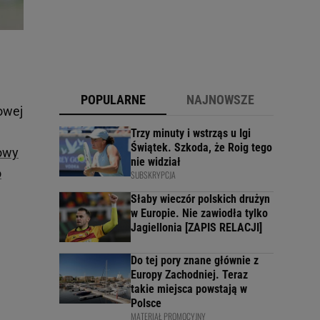
POPULARNE
NAJNOWSZE
owej
Trzy minuty i wstrząs u Igi
Świątek. Szkoda, że Roig tego
owy
nie widział
o
SUBSKRYPCJA
Słaby wieczór polskich drużyn
w Europie. Nie zawiodła tylko
Jagiellonia [ZAPIS RELACJI]
Do tej pory znane głównie z
Europy Zachodniej. Teraz
takie miejsca powstają w
Polsce
MATERIAŁ PROMOCYJNY