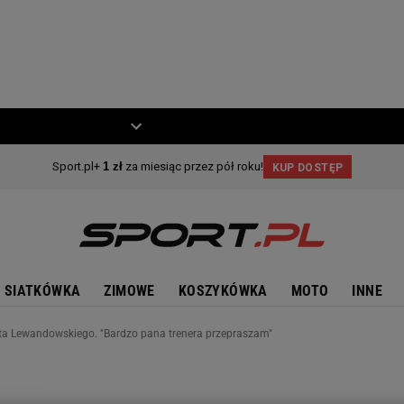
ZIECKO
MOTO
SIATKÓWKA
ZIMOWE
KOSZYKÓWKA
MOTO
INNE
ta Lewandowskiego. "Bardzo pana trenera przepraszam"