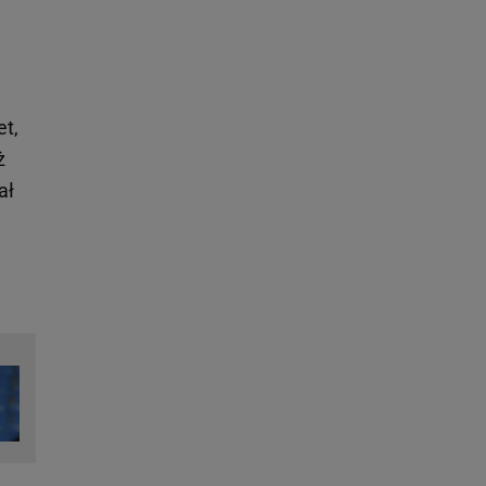
et,
ż
ał