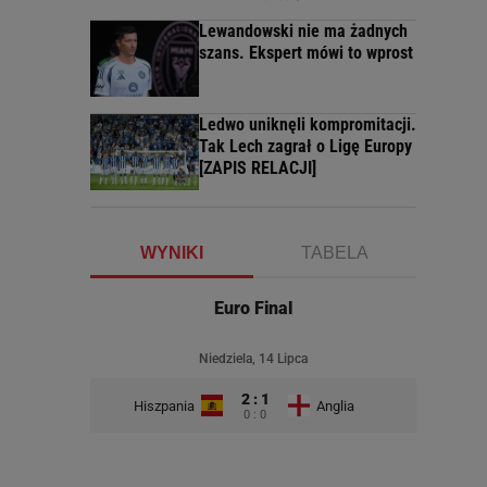
Lewandowski nie ma żadnych
szans. Ekspert mówi to wprost
Ledwo uniknęli kompromitacji.
Tak Lech zagrał o Ligę Europy
[ZAPIS RELACJI]
WYNIKI
TABELA
Euro Final
Niedziela, 14 Lipca
2 : 1
Hiszpania
Anglia
0 : 0