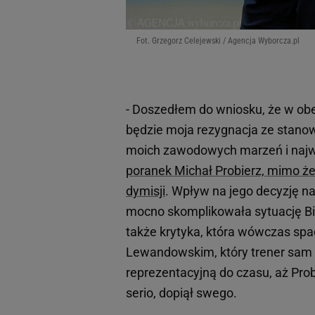
Fot. Grzegorz Celejewski / Agencja Wyborcza.pl
- Doszedłem do wniosku, że w obe
będzie moja rezygnacja ze stanowi
moich zawodowych marzeń i naj
poranek Michał Probierz, mimo że
dymisji
. Wpływ na jego decyzję naj
mocno skomplikowała sytuację Bi
także krytyka, która wówczas spad
Lewandowskim, który trener sam w
reprezentacyjną do czasu, aż Prob
serio, dopiął swego.