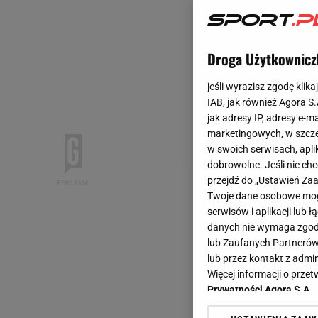
Droga Użytkownicz
jeśli wyrazisz zgodę klika
IAB, jak również Agora S
jak adresy IP, adresy e-m
marketingowych, w szcze
w swoich serwisach, aplik
dobrowolne. Jeśli nie ch
przejdź do „Ustawień Z
Twoje dane osobowe mogą
serwisów i aplikacji lub
danych nie wymaga zgody 
lub Zaufanych Partnerów
lub przez kontakt z admi
Więcej informacji o prz
Prywatności Agora S.A.