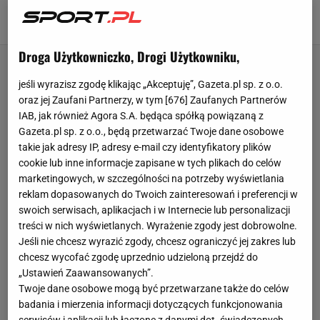
bramkarza po tym, co zrobił
13 KWIETNIA 2025, 11:53
Marcin Jaz,
Droga Użytkowniczko, Drogi Użytkowniku,
jeśli wyrazisz zgodę klikając „Akceptuję”, Gazeta.pl sp. z o.o.
oraz jej Zaufani Partnerzy, w tym [
676
] Zaufanych Partnerów
IAB, jak również Agora S.A. będąca spółką powiązaną z
Gazeta.pl sp. z o.o., będą przetwarzać Twoje dane osobowe
takie jak adresy IP, adresy e-mail czy identyfikatory plików
cookie lub inne informacje zapisane w tych plikach do celów
marketingowych, w szczególności na potrzeby wyświetlania
reklam dopasowanych do Twoich zainteresowań i preferencji w
swoich serwisach, aplikacjach i w Internecie lub personalizacji
treści w nich wyświetlanych. Wyrażenie zgody jest dobrowolne.
Jeśli nie chcesz wyrazić zgody, chcesz ograniczyć jej zakres lub
chcesz wycofać zgodę uprzednio udzieloną przejdź do
„Ustawień Zaawansowanych”.
Twoje dane osobowe mogą być przetwarzane także do celów
badania i mierzenia informacji dotyczących funkcjonowania