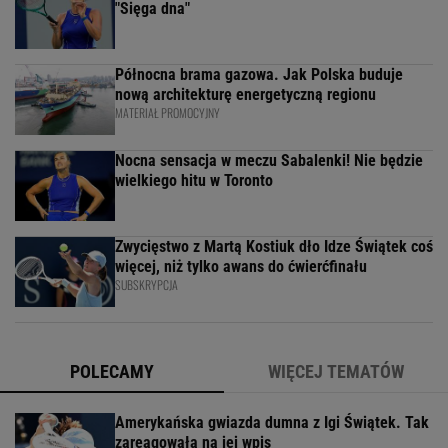
"Sięga dna"
Północna brama gazowa. Jak Polska buduje
nową architekturę energetyczną regionu
MATERIAŁ PROMOCYJNY
Nocna sensacja w meczu Sabalenki! Nie będzie
wielkiego hitu w Toronto
Zwycięstwo z Martą Kostiuk dło Idze Świątek coś
więcej, niż tylko awans do ćwierćfinału
SUBSKRYPCJA
POLECAMY
WIĘCEJ TEMATÓW
Amerykańska gwiazda dumna z Igi Świątek. Tak
zareagowała na jej wpis