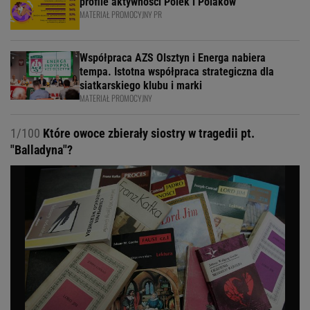
profile aktywności Polek i Polaków
MATERIAŁ PROMOCYJNY PR
Współpraca AZS Olsztyn i Energa nabiera
tempa. Istotna współpraca strategiczna dla
siatkarskiego klubu i marki
MATERIAŁ PROMOCYJNY
1/100
Które owoce zbierały siostry w tragedii pt.
"Balladyna"?