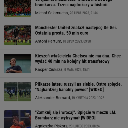
bramkarza. Trzeci najdroższy w historii
20 LIPCA 2023, 21:44
Michał Salamucha,
Manchester United znalazł następcę De Gei.
Ostatnia prosta. 50 mln euro
10 LIPCA 2023, 09:38
Antoni Partum,
Kieszeń właściciela Chelsea nie ma dna. Chce
wydać 40 mln na kolejny hit transferowy
6 MAJA 2023, 15:51
Kacper Ciuksza,
Piłkarze Interu ruszyli na siebie. Ostre spięcie.
"Najbardziej banalny powód" [WIDEO]
19 KWIETNIA 2023, 10:28
Aleksander Bernard,
"Zamknij się i wracaj". Spięcie w meczu LM.
Bramkarz nie wytrzymał [WIDEO]
23 LUTEGO 2023, 08:24
Agnieszka Piskorz,