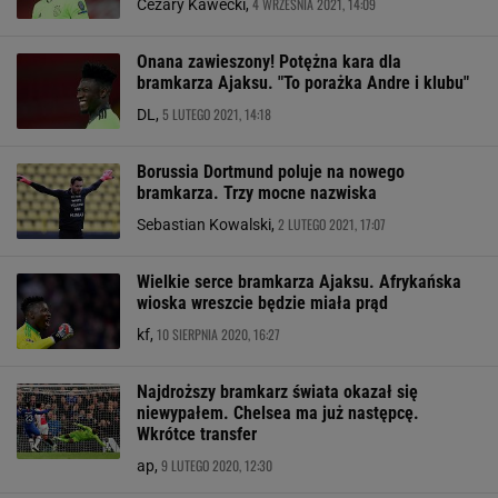
4 WRZEŚNIA 2021, 14:09
Cezary Kawecki,
Onana zawieszony! Potężna kara dla
bramkarza Ajaksu. "To porażka Andre i klubu"
5 LUTEGO 2021, 14:18
DL,
Borussia Dortmund poluje na nowego
bramkarza. Trzy mocne nazwiska
2 LUTEGO 2021, 17:07
Sebastian Kowalski,
Wielkie serce bramkarza Ajaksu. Afrykańska
wioska wreszcie będzie miała prąd
10 SIERPNIA 2020, 16:27
kf,
Najdroższy bramkarz świata okazał się
niewypałem. Chelsea ma już następcę.
Wkrótce transfer
9 LUTEGO 2020, 12:30
ap,