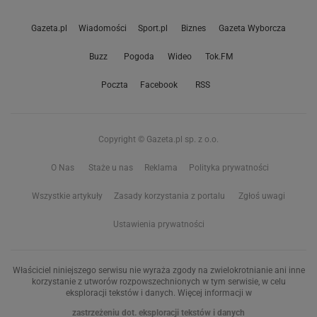
Gazeta.pl
Wiadomości
Sport.pl
Biznes
Gazeta Wyborcza
Buzz
Pogoda
Wideo
Tok.FM
Poczta
Facebook
RSS
Copyright © Gazeta.pl sp. z o.o.
O Nas
Staże u nas
Reklama
Polityka prywatności
Wszystkie artykuły
Zasady korzystania z portalu
Zgłoś uwagi
Ustawienia prywatności
Właściciel niniejszego serwisu nie wyraża zgody na zwielokrotnianie ani inne
korzystanie z utworów rozpowszechnionych w tym serwisie, w celu
eksploracji tekstów i danych. Więcej informacji w
zastrzeżeniu dot. eksploracji tekstów i danych