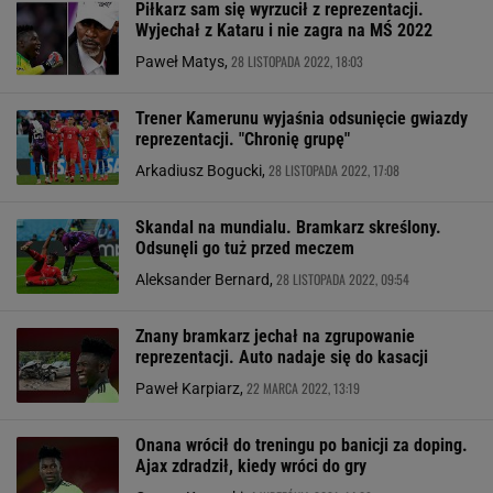
Piłkarz sam się wyrzucił z reprezentacji.
Wyjechał z Kataru i nie zagra na MŚ 2022
28 LISTOPADA 2022, 18:03
Paweł Matys,
Trener Kamerunu wyjaśnia odsunięcie gwiazdy
reprezentacji. "Chronię grupę"
28 LISTOPADA 2022, 17:08
Arkadiusz Bogucki,
Skandal na mundialu. Bramkarz skreślony.
Odsunęli go tuż przed meczem
28 LISTOPADA 2022, 09:54
Aleksander Bernard,
Znany bramkarz jechał na zgrupowanie
reprezentacji. Auto nadaje się do kasacji
22 MARCA 2022, 13:19
Paweł Karpiarz,
Onana wrócił do treningu po banicji za doping.
Ajax zdradził, kiedy wróci do gry