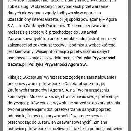
serwisów i aplikacji lub łączone z danymi dot. świadczonych
Tobie usług. W określonych przypadkach przetwarzanie
danych nie wymaga zgody i odbywa się w oparciu o
uzasadniony interes Gazeta.pl, jej spółki powiązanej – Agora
Gortat nie wytrzymał. Napisał do Manchesteru
S.A. – lub Zaufanych Partnerów. Takiemu przetwarzaniu
United. "Błagam"
możesz się sprzeciwić, przechodząc do „Ustawień
3 LUTEGO 2025, 18:04
Zaawansowanych” lub przez kontakt z administratorem – w
Norbert Amlicki,
zależności od zakresu sprzeciwu i podmiotu, wobec którego
jest kierowany. Więcej informacji o przetwarzaniu danych
Rzut karny Haalanda stał się hitem w sieci. 2
osobowych znajdziesz w dokumencie
Polityka Prywatności
mln wyświetleń
Gazeta.pl
i
Polityka Prywatności Agora S.A.
11 SIERPNIA 2024, 13:49
Aleksander Bernard,
Klikając „Akceptuję” wyrażasz też zgodę na zainstalowanie i
Ależ wpadka na Euro. Piłkarz nie wytrzymał i
przechowywanie plików cookie Gazeta.pl sp. z o.o., jej
wypalił. Brutalnych sześć słów
Zaufanych Partnerów i Agora S.A. na Twoim urządzeniu
19 CZERWCA 2024, 08:42
końcowym. Możesz w każdej chwili zmienić swoje preferencje
Hubert Pawlik,
dotyczące plików cookie, wywołując narzędzie do zarządzania
twoimi preferencjami dot. przetwarzania danych poprzez
Kamery przyłapały bramkarza Manchesteru i
odnośnik „Ustawienia prywatności ” w stopce serwisu i
się zaczęło. Wielka burza
przechodząc do „Ustawień Zaawansowanych”. Zmiana
8 KWIETNIA 2024, 17:17
Paweł Matys,
ustawień plików cookie możliwa jest także za pomocą ustawień