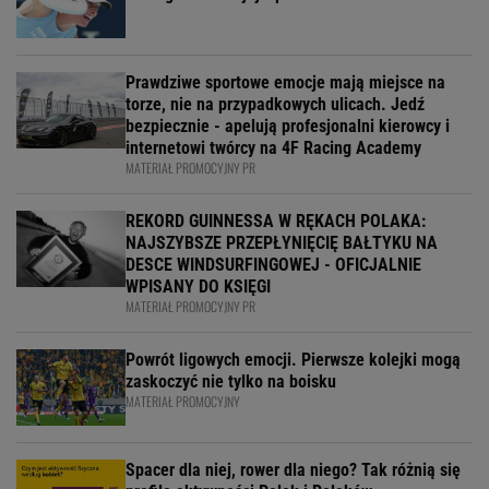
Prawdziwe sportowe emocje mają miejsce na
torze, nie na przypadkowych ulicach. Jedź
bezpiecznie - apelują profesjonalni kierowcy i
internetowi twórcy na 4F Racing Academy
MATERIAŁ PROMOCYJNY PR
REKORD GUINNESSA W RĘKACH POLAKA:
NAJSZYBSZE PRZEPŁYNIĘCIĘ BAŁTYKU NA
DESCE WINDSURFINGOWEJ - OFICJALNIE
WPISANY DO KSIĘGI
MATERIAŁ PROMOCYJNY PR
Powrót ligowych emocji. Pierwsze kolejki mogą
zaskoczyć nie tylko na boisku
MATERIAŁ PROMOCYJNY
Spacer dla niej, rower dla niego? Tak różnią się