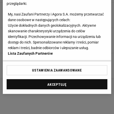
przeglądarki.
Są pośmiewiskiem tegorocznej edycji Ligi
Mistrzów. "Co ty robisz?!"
My, nasi Zaufani Partnerzy i Agora S.A. możemy przetwarzać
dane osobowe w następujących celach:
30 LISTOPADA 2023, 08:38
Filip Modrzejewski,
Użycie dokładnych danych geolokalizacyjnych. Aktywne
skanowanie charakterystyki urządzenia do celów
To będzie nowy klub Davida de Gei? Sensacja.
identyfikacji. Przechowywanie informacji na urządzeniu lub
Nikt się nie spodziewał
dostęp do nich. Spersonalizowane reklamy i treści, pomiar
26 PAŹDZIERNIKA 2023, 09:57
Konrad Ferszter,
reklam i treści, badnie odbiorców i ulepszanie usług.
Lista Zaufanych Partnerów
Co za wpadka! Niegodne słowa dziennikarki.
"Ale wstyd"
USTAWIENIA ZAAWANSOWANE
15 SIERPNIA 2023, 11:59
Karolina Kurek,
AKCEPTUJĘ