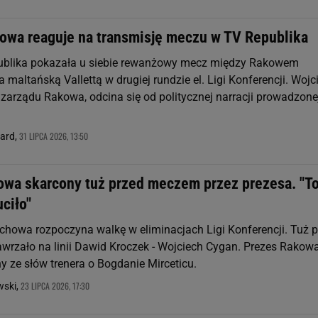
owa reaguje na transmisję meczu w TV Republika
publika pokazała u siebie rewanżowy mecz między Rakowem
maltańską Vallettą w drugiej rundzie el. Ligi Konferencji. Wojc
 zarządu Rakowa, odcina się od politycznej narracji prowadzone
.
31 LIPCA 2026, 13:50
nard,
owa skarcony tuż przed meczem przez prezesa. "T
ciło"
howa rozpoczyna walkę w eliminacjach Ligi Konferencji. Tuż p
wrzało na linii Dawid Kroczek - Wojciech Cygan. Prezes Rakowa
y ze słów trenera o Bogdanie Mirceticu.
23 LIPCA 2026, 17:30
ski,