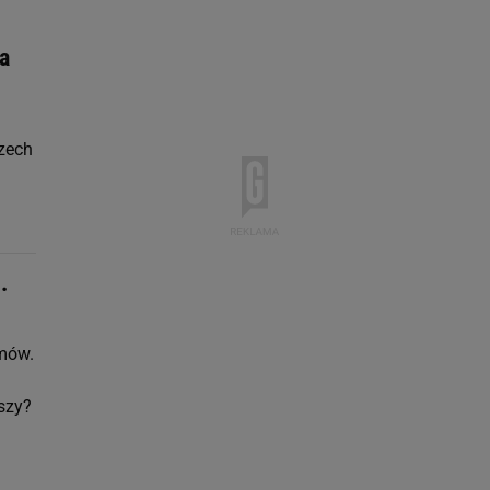
a
zech
.
mów.
szy?