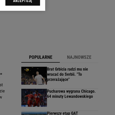
AKCEPTUJĘ
l sp. z o.o., jej
ić swoje preferencje
arzania danych poprzez
ych”. Zmiana ustawień
ach:
 celów identyfikacji.
omiar reklam i treści,
POPULARNE
NAJNOWSZE
Brat Grbicia radzi mu nie
wracać do Serbii. "To
"
przerażające"
st
zie
Pucharowa wygrana Chicago.
64 minuty Lewandowskiego
 w
Pierwszy etap GAT