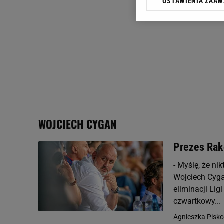
USTAWIENIA ZAA
Klikając „Akceptuję” wyra
Zaufanych Partnerów i A
dotyczące plików cookie,
odnośnik „Ustawienia pr
plików cookie możliwa je
My, nasi Zaufani Partne
Użycie dokładnych danych
Przechowywanie informacji
badnie odbiorców i uleps
WOJCIECH CYGAN
Prezes Rak
- Myślę, że ni
Wojciech Cyg
eliminacji Lig
czwartkowy...
Agnieszka Pisko