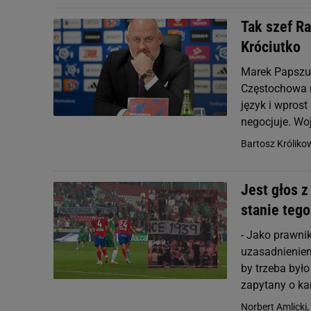
Tak szef R
Króciutko
Marek Papszun
Częstochowa n
język i wprost
negocjuje. Woj
Bartosz Króliko
Jest głos z
stanie tego
- Jako prawni
uzasadnieniem
by trzeba było
zapytany o ka
Norbert Amlicki,