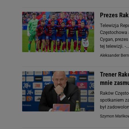
Prezes Rak
Telewizja Re
Częstochowa a 
Cygan, prezes
tej telewizji. -..
Aleksander Ber
Trener Rak
mnie zasmu
Raków Częstoc
spotkaniem za
był zadowolon
Szymon Mańkow