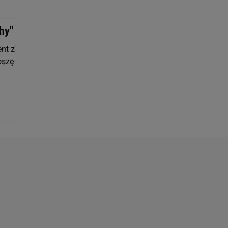
hy"
ent z
oszę