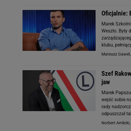
Oficjalnie:
Marek Szkolni
Weszło. Były d
zarządzająceg
klubu, pełniąc
Mateusz Gaweł
Szef Rakow
jaw
Marek Papszun 
wejść sobie na
rady nadzorcz
odpuszczał tak
Norbert Amlicki,