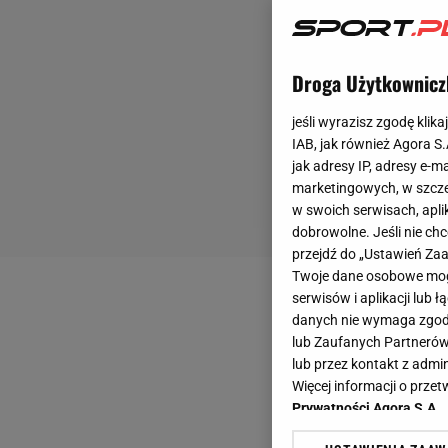
Droga Użytkownicz
jeśli wyrazisz zgodę klika
IAB, jak również Agora S
jak adresy IP, adresy e-m
marketingowych, w szcze
w swoich serwisach, aplik
dobrowolne. Jeśli nie ch
przejdź do „Ustawień Z
Twoje dane osobowe mogą
serwisów i aplikacji lub
danych nie wymaga zgody 
lub Zaufanych Partnerów
lub przez kontakt z admi
Więcej informacji o prz
Prywatności Agora S.A.