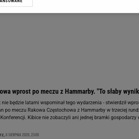
WANSOWANE
żasz też zgodę na zainstalowanie i przechowywanie plików cookie Gazeta.p
gora S.A. na Twoim urządzeniu końcowym. Możesz w każdej chwili zmien
 wywołując narzędzie do zarządzania twoimi preferencjami dot. przetw
ywatności ” w stopce serwisu i przechodząc do „Ustawień Zaawansowan
st także za pomocą ustawień przeglądarki.
rzy i Agora S.A. możemy przetwarzać dane osobowe w następujących cel
 geolokalizacyjnych. Aktywne skanowanie charakterystyki urządzenia do
 na urządzeniu lub dostęp do nich. Spersonalizowane reklamy i treści, p
zanie usług.
Lista Zaufanych Partnerów
owa wprost po meczu z Hammarby. "To słaby wynik
kt nie będzie latami wspominał tego wydarzenia - stwierdził wpro
an po meczu Rakowa Częstochowa z Hammarby w trzeciej rund
i Konferencji. Kibice nie zobaczyli ani jednej bramki gospodarzy
6 SIERPNIA 2026, 23:05
rz,