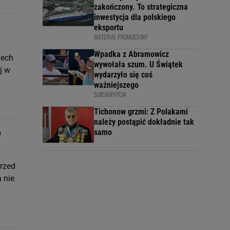
zakończony. To strategiczna
inwestycja dla polskiego
eksportu
MATERIAŁ PROMOCYJNY
Wpadka z Abramowicz
iech
wywołała szum. U Świątek
j w
wydarzyło się coś
ważniejszego
SUBSKRYPCJA
Tichonow grzmi: Z Polakami
należy postąpić dokładnie tak
o
samo
rzed
 nie