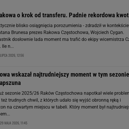
akowa o krok od transferu. Padnie rekordowa kwot
tycznie blisko osiągnięcia porozumienia - zdradził w kontekście
atana Brunesa prezes Rakowa Częstochowa, Wojciech Cygan.
stnik dosłownie lada moment ma trafić do ekipy wicemistrza C
Ile n...
LIPCA 2026, 12:56
owa wskazał najtrudniejszy moment w tym sezonie
Papszuna
uż sezonie 2025/26 Raków Częstochowa napotkał wiele proble
też trudnych chwil, z których udało się wyjść obronną ręką i
on na czwartym miejscu w tabeli. Który moment był najtrudniej
em...
29 MAJA 2026, 11:45