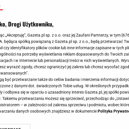
ko, Drogi Użytkowniku,
jąc „Akceptuję”, Gazeta.pl sp. z o.o. oraz jej Zaufani Partnerzy, w tym [
67
.A. będąca spółką powiązaną z Gazeta.pl sp. z o.o., będą przetwarzać T
ail czy identyfikatory plików cookie lub inne informacje zapisane w tych p
gólności na potrzeby wyświetlania reklam dopasowanych do Twoich zain
acjach i w Internecie lub personalizacji treści w nich wyświetlanych. Wyr
cesz wyrazić zgody, chcesz ograniczyć jej zakres lub chcesz wycofać zgo
aawansowanych”.
 być przetwarzane także do celów badania i mierzenia informacji dot
 łączone z danymi dot. świadczonych Tobie usług. W określonych przypad
i odbywa się w oparciu o uzasadniony interes Gazeta.pl, jej spółki powi
. Takiemu przetwarzaniu możesz się sprzeciwić, przechodząc do „Ust
nistratorem – w zależności od zakresu sprzeciwu i podmiotu, wobec które
etwarzaniu danych osobowych znajdziesz w dokumencie
Polityka Prywatn