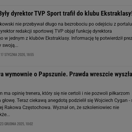
 Były dyrektor TVP Sport trafił do klubu Ekstraklasy
kowski nie przebywał długo na bezrobociu po odejściu z portalu
yrektor redakcji sportowej TVP objął funkcję dyrektora
o w jednym z klubów Ekstraklasy. Informację tę potwierdził pre
y swoją...
17 STYCZNIA 2026, 18:55
,
a wymownie o Papszunie. Prawda wreszcie wyszła
ma opinię trenera, który się nie certoli i nie pozwoli piłkarzom
 głowę. Teraz ciekawą anegdotą podzielił się Wojciech Cygan - 
ej Rakowa Częstochowa. Wyznał on, że szkoleniowiec nie
że...
23 GRUDNIA 2025, 10:02