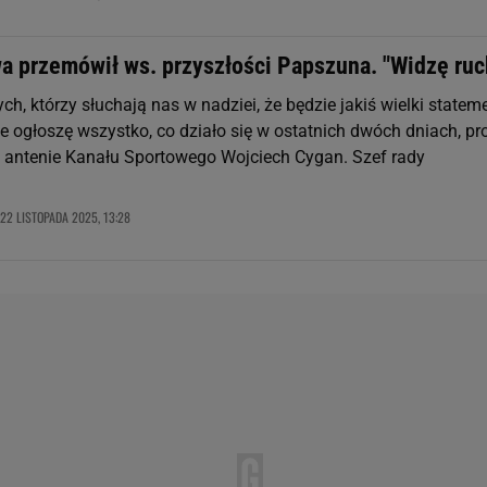
a przemówił ws. przyszłości Papszuna. "Widzę ruc
ych, którzy słuchają nas w nadziei, że będzie jakiś wielki statem
że ogłoszę wszystko, co działo się w ostatnich dwóch dniach, pr
 na antenie Kanału Sportowego Wojciech Cygan. Szef rady
22 LISTOPADA 2025, 13:28