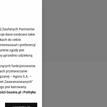
6
] Zaufanych Partnerów
woje dane osobowe takie
likach do celów
teresowań i preferencji
ażenie zgody jest
dę uprzednio udzieloną
yczących funkcjonowania
kach przetwarzanie
ązanej – Agora S.A. –
awień Zaawansowanych”
go jest kierowany.
ości Gazeta.pl
i
Polityka