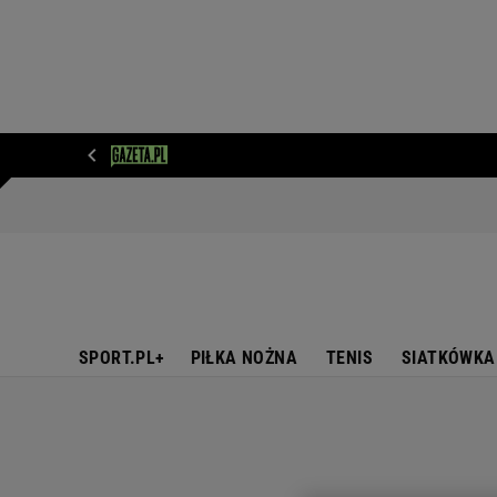
WIADOMOŚCI
NEXT
SPORT
PLOTEK
D
SPORT.PL+
PIŁKA NOŻNA
TENIS
SIATKÓWKA