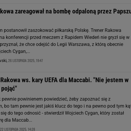
akowa zareagował na bombę odpaloną przez Papsz
 postanowił zaszokować piłkarską Polskę. Trener Rakowa
a konferencji przed meczem z Rapidem Wiedeń nie gryzł się w
 przyznał, że chce odejść do Legii Warszawa, z którą obecnie
ciech Cygan,...
26 LISTOPADA 2025, 19:47
wski,
 Rakowa ws. kary UEFA dla Maccabi. "Nie jestem w
 pojąć"
k pewnie powinienem powiedzieć, żeby zapoznać się z
, bo tam pewnie jest jakiś klucz do tego i na pewno pod tym k
 się do tego odnosić - stwierdził Wojciech Cygan, który został
rę dla Maccab...
22 LISTOPADA 2025, 14:28