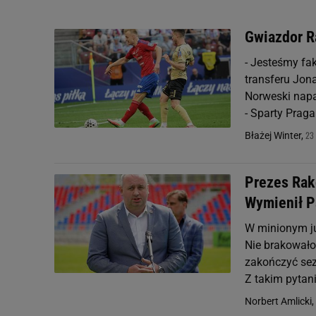
Gwiazdor R
- Jesteśmy fak
transferu Jon
Norweski napa
- Sparty Praga. 
23 
Błażej Winter,
Prezes Rak
Wymienił 
W minionym j
Nie brakowało 
zakończyć sez
Z takim pytani
Norbert Amlicki,