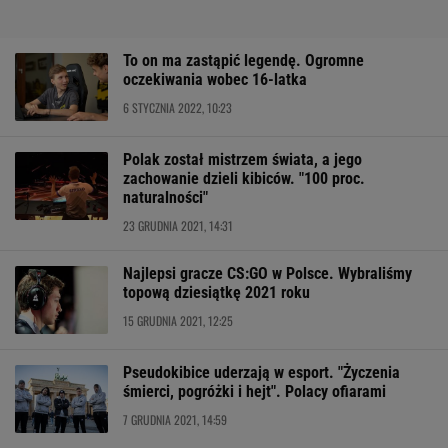
To on ma zastąpić legendę. Ogromne
oczekiwania wobec 16-latka
6 STYCZNIA 2022, 10:23
Polak został mistrzem świata, a jego
zachowanie dzieli kibiców. "100 proc.
naturalności"
23 GRUDNIA 2021, 14:31
Najlepsi gracze CS:GO w Polsce. Wybraliśmy
topową dziesiątkę 2021 roku
15 GRUDNIA 2021, 12:25
Pseudokibice uderzają w esport. "Życzenia
śmierci, pogróżki i hejt". Polacy ofiarami
7 GRUDNIA 2021, 14:59