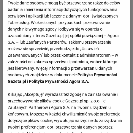
Twoje dane osobowe mogą być przetwarzane także do celów
brytyjskim wydaniu.
badania i mierzenia informacji dotyczących funkcjonowania
Pochodzi z podkarpackiego Krosna, od kilku lat jest
serwisów i aplikacji lub łączone z danymi dot. świadczonych
Tobie usług. W określonych przypadkach przetwarzanie
jednak związany z Krakowem, gdzie popełnił
danych nie wymaga zgody i odbywa się w oparciu o
największą zbrodnię - chodził na mecze po obu
uzasadniony interes Gazeta.pl, jej spółki powiązanej – Agora
stronach Błoń. Zainteresowanie esportem narodziło
S.A. – lub Zaufanych Partnerów. Takiemu przetwarzaniu
możesz się sprzeciwić, przechodząc do „Ustawień
się na IEM-ie w Katowiach - jak zapewne u
Zaawansowanych” lub przez kontakt z administratorem – w
większości polskich kibiców. Jak również na
zależności od zakresu sprzeciwu i podmiotu, wobec którego
polskiego kibica przystało, z utęsknieniem
jest kierowany. Więcej informacji o przetwarzaniu danych
osobowych znajdziesz w dokumencie
Polityka Prywatności
wyczekuje następców legendarnego Virtus.pro. W
Gazeta.pl
i
Polityka Prywatności Agora S.A.
poszukiwaniu sukcesów graczy z Polski zawędrował
aż do VALORANTA.
Klikając „Akceptuję” wyrażasz też zgodę na zainstalowanie i
przechowywanie plików cookie Gazeta.pl sp. z o.o., jej
Zaufanych Partnerów i Agora S.A. na Twoim urządzeniu
WSZYSTKIE ARTYKUŁY
końcowym. Możesz w każdej chwili zmienić swoje preferencje
dotyczące plików cookie, wywołując narzędzie do zarządzania
Społeczność Valoranta w Polsce rośnie w siłę.
"Przed nami nadal sporo pracy"
twoimi preferencjami dot. przetwarzania danych poprzez