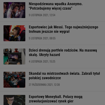
Niespodziewana wpadka Anonymo.
"Potrzebujemy więcej czasu"
9 LISTOPADA 2021, 12:54
Esportowiec jak Messi. Tego najważniejszego
trofeum jeszcze nie wygrał
5 LISTOPADA 2021, 08:55
Dzieci drenują portfele rodziców. Na masową
skalę. Ukryty hazard
4 LISTOPADA 2021, 15:25
Skandal na mistrzostwach świata. Zabrali tytuł
polskiej zawodniczce
27 PAŹDZIERNIKA 2021, 12:38
Esportowy Moneyball. Polacy mogą
zrewolucjonizować rynek gier