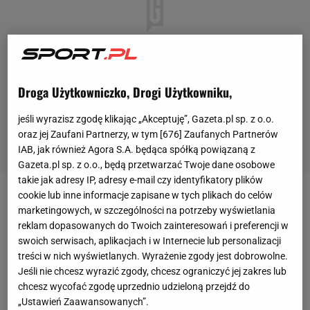
Droga Użytkowniczko, Drogi Użytkowniku,
jeśli wyrazisz zgodę klikając „Akceptuję”, Gazeta.pl sp. z o.o.
oraz jej Zaufani Partnerzy, w tym [
676
] Zaufanych Partnerów
IAB, jak również Agora S.A. będąca spółką powiązaną z
Gazeta.pl sp. z o.o., będą przetwarzać Twoje dane osobowe
takie jak adresy IP, adresy e-mail czy identyfikatory plików
cookie lub inne informacje zapisane w tych plikach do celów
Aleksander Kurcoń
marketingowych, w szczególności na potrzeby wyświetlania
reklam dopasowanych do Twoich zainteresowań i preferencji w
swoich serwisach, aplikacjach i w Internecie lub personalizacji
treści w nich wyświetlanych. Wyrażenie zgody jest dobrowolne.
Na Sport.pl zajmuje się działem esportowym. Nie
Jeśli nie chcesz wyrazić zgody, chcesz ograniczyć jej zakres lub
zamyka się jednak tylko na gry komputerowe, a jego
chcesz wycofać zgodę uprzednio udzieloną przejdź do
pierwszą pasją była piłka nożna, szczególnie w
„Ustawień Zaawansowanych”.