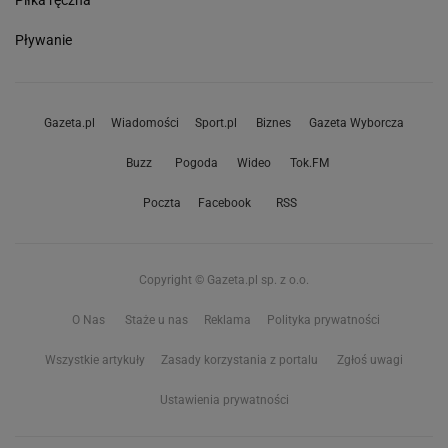
Piłka ręczna
Pływanie
Gazeta.pl
Wiadomości
Sport.pl
Biznes
Gazeta Wyborcza
Buzz
Pogoda
Wideo
Tok.FM
Poczta
Facebook
RSS
Copyright © Gazeta.pl sp. z o.o.
O Nas
Staże u nas
Reklama
Polityka prywatności
Wszystkie artykuły
Zasady korzystania z portalu
Zgłoś uwagi
Ustawienia prywatności