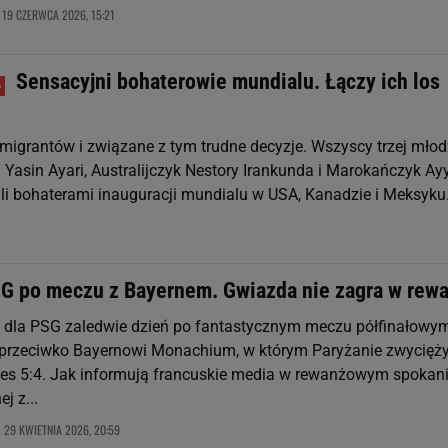
19 CZERWCA 2026, 15:21
,
Sensacyjni bohaterowie mundialu. Łączy ich los
imigrantów i związane z tym trudne decyzje. Wszyscy trzej młod
 Yasin Ayari, Australijczyk Nestory Irankunda i Marokańczyk A
li bohaterami inauguracji mundialu w USA, Kanadzie i Meksyku
SG po meczu z Bayernem. Gwiazda nie zagra w rew
i dla PSG zaledwie dzień po fantastycznym meczu półfinałowy
 przeciwko Bayernowi Monachium, w którym Paryżanie zwycięży
ces 5:4. Jak informują francuskie media w rewanżowym spokan
j z...
29 KWIETNIA 2026, 20:59
,