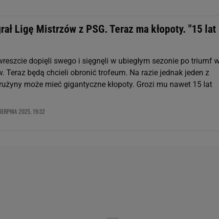
ał Ligę Mistrzów z PSG. Teraz ma kłopoty. "15 lat
reszcie dopięli swego i sięgnęli w ubiegłym sezonie po triumf 
. Teraz będą chcieli obronić trofeum. Na razie jednak jeden z
użyny może mieć gigantyczne kłopoty. Grozi mu nawet 15 lat
SIERPNIA 2025, 19:32