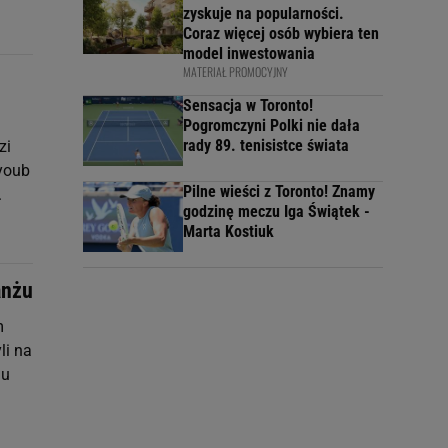
zyskuje na popularności.
Coraz więcej osób wybiera ten
model inwestowania
MATERIAŁ PROMOCYJNY
Sensacja w Toronto!
Pogromczyni Polki nie dała
rady 89. tenisistce świata
zi
yyoub
Pilne wieści z Toronto! Znamy
.
godzinę meczu Iga Świątek -
Marta Kostiuk
anżu
m
li na
iu