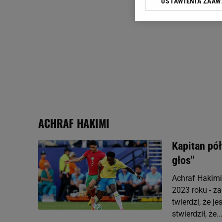
USTAWIENIA ZAA
Klikając „Akceptuję” wyra
Zaufanych Partnerów i A
dotyczące plików cookie,
odnośnik „Ustawienia pr
plików cookie możliwa je
My, nasi Zaufani Partne
Użycie dokładnych danych
Przechowywanie informacji
badnie odbiorców i uleps
ACHRAF HAKIMI
Kapitan pół
głos"
Achraf Hakimi
2023 roku - z
twierdzi, że 
stwierdził, że..