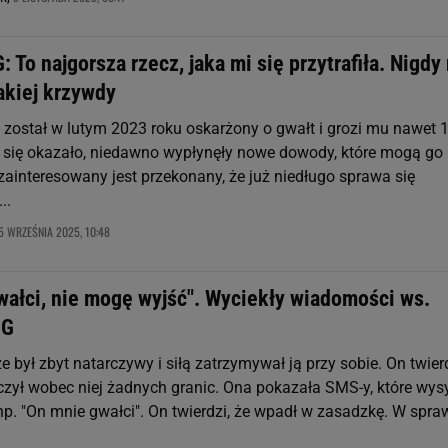
: To najgorsza rzecz, jaka mi się przytrafiła. Nigdy
akiej krzywdy
 został w lutym 2023 roku oskarżony o gwałt i grozi mu nawet 1
k się okazało, niedawno wypłynęły nowe dowody, które mogą go
zainteresowany jest przekonany, że już niedługo sprawa się
..
5 WRZEŚNIA 2025, 10:48
wałci, nie mogę wyjść". Wyciekły wiadomości ws.
SG
że był zbyt natarczywy i siłą zatrzymywał ją przy sobie. On twierd
oczył wobec niej żadnych granic. Ona pokazała SMS-y, które wys
np. "On mnie gwałci". On twierdzi, że wpadł w zasadzkę. W spraw