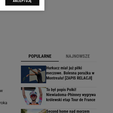
AKCEPTUJĘ
l sp. z o.o., jej
ić swoje preferencje
arzania danych poprzez
ych”. Zmiana ustawień
ach:
 celów identyfikacji.
omiar reklam i treści,
POPULARNE
NAJNOWSZE
Hurkacz miał już piłki
meczowe. Bolesna porażka w
Montrealu! [ZAPIS RELACJI]
To był popis Polki!
 w
Niewiadoma-Phinney wygrywa
królewski etap Tour de France
roka
Second home nad morzem