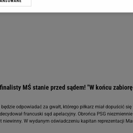
WANSOWANE
żasz też zgodę na zainstalowanie i przechowywanie plików cookie Gazeta.p
gora S.A. na Twoim urządzeniu końcowym. Możesz w każdej chwili zmien
 wywołując narzędzie do zarządzania twoimi preferencjami dot. przetw
ywatności ” w stopce serwisu i przechodząc do „Ustawień Zaawansowan
st także za pomocą ustawień przeglądarki.
rzy i Agora S.A. możemy przetwarzać dane osobowe w następujących cel
 geolokalizacyjnych. Aktywne skanowanie charakterystyki urządzenia do
 na urządzeniu lub dostęp do nich. Spersonalizowane reklamy i treści, p
zanie usług.
Lista Zaufanych Partnerów
finalisty MŚ stanie przed sądem! "W końcu zabiorę
 będzie odpowiadać za gwałt, którego piłkarz miał dopuścić się
adecydował francuski sąd apelacyjny. Obrońca PSG niezmiennie
jest niewinny. W wydanym oświadczeniu kapitan reprezentacji Ma
.