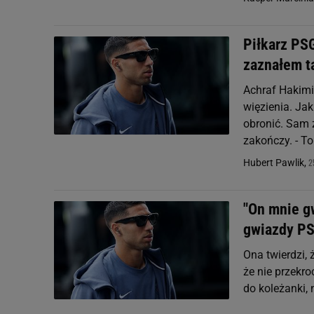
Piłkarz PSG
zaznałem t
Achraf Hakimi
więzienia. Ja
obronić. Sam 
zakończy. - To.
2
Hubert Pawlik,
"On mnie g
gwiazdy P
Ona twierdzi, 
że nie przekr
do koleżanki, 