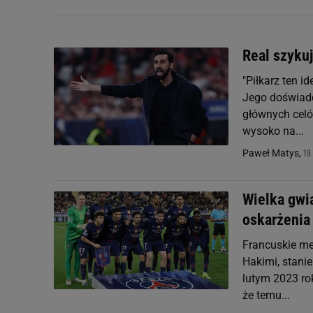
Real szykuj
"Piłkarz ten i
Jego doświadc
głównych celów
wysoko na...
19
Paweł Matys,
Wielka gwi
oskarżenia
Francuskie me
Hakimi, stani
lutym 2023 ro
że temu...