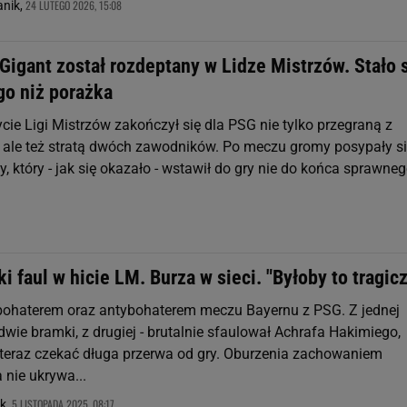
24 LUTEGO 2026, 15:08
nik,
Gigant został rozdeptany w Lidze Mistrzów. Stało 
go niż porażka
ie Ligi Mistrzów zakończył się dla PSG nie tylko przegraną z
 ale też stratą dwóch zawodników. Po meczu gromy posypały si
y, który - jak się okazało - wstawił do gry nie do końca sprawne
i faul w hicie LM. Burza w sieci. "Byłoby to tragic
 bohaterem oraz antybohaterem meczu Bayernu z PSG. Z jednej
ł dwie bramki, z drugiej - brutalnie sfaulował Achrafa Hakimiego,
teraz czekać długa przerwa od gry. Oburzenia zachowaniem
 nie ukrywa...
5 LISTOPADA 2025, 08:17
k,