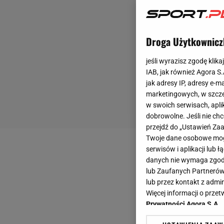
Droga Użytkownicz
jeśli wyrazisz zgodę klika
IAB, jak również Agora S
jak adresy IP, adresy e-m
marketingowych, w szcze
w swoich serwisach, aplik
dobrowolne. Jeśli nie ch
przejdź do „Ustawień Z
Twoje dane osobowe mogą
serwisów i aplikacji lub
danych nie wymaga zgody 
lub Zaufanych Partnerów
lub przez kontakt z admi
Więcej informacji o prz
Prywatności Agora S.A.