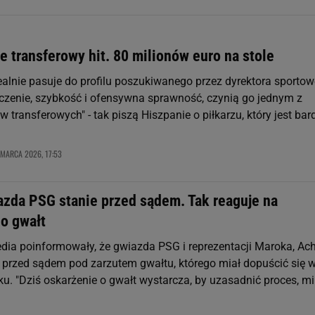
e transferowy hit. 80 milionów euro na stole
dealnie pasuje do profilu poszukiwanego przez dyrektora sporto
zenie, szybkość i ofensywna sprawność, czynią go jednym z
 transferowych" - tak piszą Hiszpanie o piłkarzu, który jest bar
 MARCA 2026, 17:53
azda PSG stanie przed sądem. Tak reaguje na
 o gwałt
dia poinformowały, że gwiazda PSG i reprezentacji Maroka, Ach
e przed sądem pod zarzutem gwałtu, którego miał dopuścić się 
ku. "Dziś oskarżenie o gwałt wystarcza, by uzasadnić proces, 