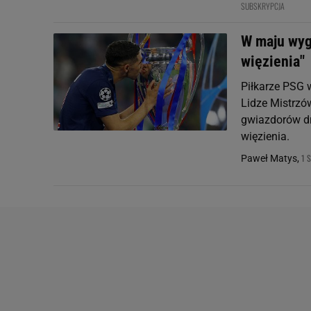
SUBSKRYPCJA
W maju wygr
więzienia"
Piłkarze PSG w
Lidze Mistrzów
gwiazdorów dr
więzienia.
1 
Paweł Matys,