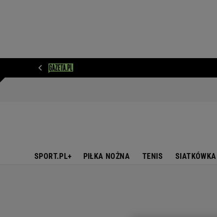
WIADOMOŚCI
NEXT
SPORT
PLOTEK
D
SPORT.PL+
PIŁKA NOŻNA
TENIS
SIATKÓWKA