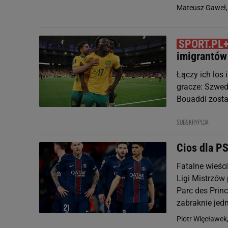
Mateusz Gaweł
imigrantów
Łączy ich los 
gracze: Szwed
Bouaddi zosta
SUBSKRYPCJA
Cios dla P
Fatalne wieśc
Ligi Mistrzów
Parc des Prin
zabraknie jedne
Piotr Więcławek