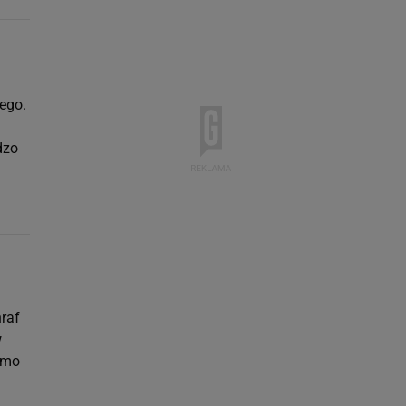
wego.
dzo
raf
w
mimo