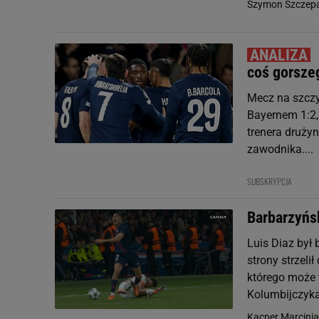
Szymon Szczepa
coś gorsze
Mecz na szczyc
Bayernem 1:2,
trenera drużyn
zawodnika....
SUBSKRYPCJA
Barbarzyńsk
Luis Diaz był
strony strzeli
którego może 
Kolumbijczyka
Kacper Marcinia