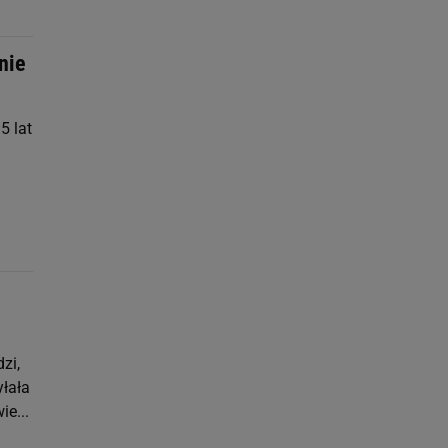
 nie
5 lat
zi,
yłała
ie...