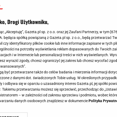
ko, Drogi Użytkowniku,
jąc „Akceptuję”, Gazeta.pl sp. z o.o. oraz jej Zaufani Partnerzy, w tym [
67
.A. będąca spółką powiązaną z Gazeta.pl sp. z o.o., będą przetwarzać T
ail czy identyfikatory plików cookie lub inne informacje zapisane w tych p
gólności na potrzeby wyświetlania reklam dopasowanych do Twoich zain
acjach i w Internecie lub personalizacji treści w nich wyświetlanych. Wyr
cesz wyrazić zgody, chcesz ograniczyć jej zakres lub chcesz wycofać zgo
aawansowanych”.
 być przetwarzane także do celów badania i mierzenia informacji dot
 łączone z danymi dot. świadczonych Tobie usług. W określonych przypad
i odbywa się w oparciu o uzasadniony interes Gazeta.pl, jej spółki powi
. Takiemu przetwarzaniu możesz się sprzeciwić, przechodząc do „Ust
nistratorem – w zależności od zakresu sprzeciwu i podmiotu, wobec które
etwarzaniu danych osobowych znajdziesz w dokumencie
Polityka Prywatn