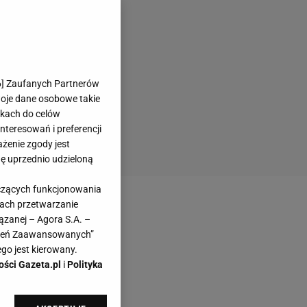
6
] Zaufanych Partnerów
woje dane osobowe takie
likach do celów
teresowań i preferencji
ażenie zgody jest
dę uprzednio udzieloną
yczących funkcjonowania
kach przetwarzanie
ązanej – Agora S.A. –
awień Zaawansowanych”
go jest kierowany.
ości Gazeta.pl
i
Polityka