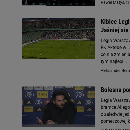
19
Paweł Matys,
Kibice Legi
Jaśniej się
Legia Warszaw
FK Aktobe w L
co nie zmienia
tym najlepi...
Aleksander Ber
Bolesna por
Legia Warszaw
bramce Aliego
z zaledwie je
pomeczowej ko