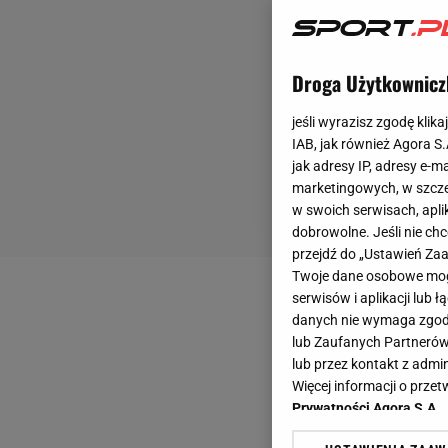
Droga Użytkownicz
jeśli wyrazisz zgodę klika
IAB, jak również Agora S
jak adresy IP, adresy e-m
marketingowych, w szcze
w swoich serwisach, aplik
dobrowolne. Jeśli nie ch
przejdź do „Ustawień Z
Twoje dane osobowe mogą
serwisów i aplikacji lub
danych nie wymaga zgody 
lub Zaufanych Partnerów
lub przez kontakt z admi
Więcej informacji o prz
Prywatności Agora S.A.