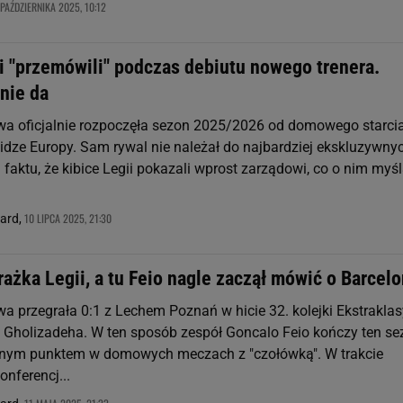
 PAŹDZIERNIKA 2025, 10:12
i "przemówili" podczas debiutu nowego trenera.
 nie da
a oficjalnie rozpoczęła sezon 2025/2026 od domowego starcia
idze Europy. Sam rywal nie należał do najbardziej ekskluzywnyc
 faktu, że kibice Legii pokazali wprost zarządowi, co o nim myśl
10 LIPCA 2025, 21:30
nard,
ażka Legii, a tu Feio nagle zaczął mówić o Barcelo
a przegrała 0:1 z Lechem Poznań w hicie 32. kolejki Ekstraklas
 Gholizadeha. W ten sposób zespół Goncalo Feio kończy ten se
dnym punktem w domowych meczach z "czołówką". W trakcie
nferencj...