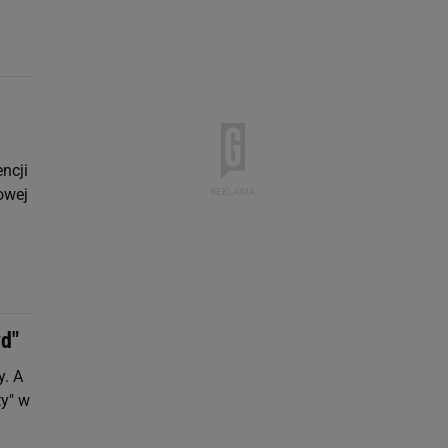
ncji
owej
yd"
y. A
ty" w