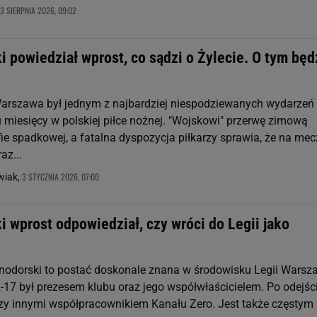
3 SIERPNIA 2026, 09:02
 powiedział wprost, co sądzi o Żylecie. O tym będ
Warszawa był jednym z najbardziej niespodziewanych wydarzeń
u miesięcy w polskiej piłce nożnej. "Wojskowi" przerwę zimową
fie spadkowej, a fatalna dyspozycja piłkarzy sprawia, że na mec
az...
3 STYCZNIA 2026, 07:00
wiak,
 wprost odpowiedział, czy wróci do Legii jako
odorski to postać doskonale znana w środowisku Legii Warsz
-17 był prezesem klubu oraz jego współwłaścicielem. Po odejśc
dzy innymi współpracownikiem Kanału Zero. Jest także częstym