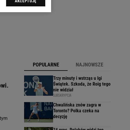
AKCEPTUJĘ
l sp. z o.o., jej
ić swoje preferencje
arzania danych poprzez
ych”. Zmiana ustawień
ach:
 celów identyfikacji.
omiar reklam i treści,
POPULARNE
NAJNOWSZE
Trzy minuty i wstrząs u Igi
Świątek. Szkoda, że Roig tego
owi.
nie widział
SUBSKRYPCJA
Chwalińska znów zagra w
Toronto? Polka czeka na
decyzję
 tym
74 proc. Polaków widzi ten