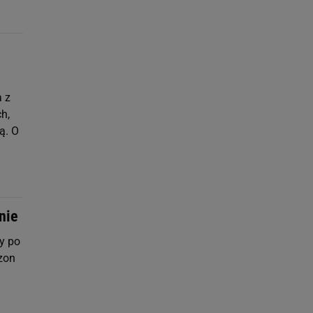
 z
h,
ą. O
nie
y po
zon