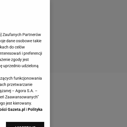
6
] Zaufanych Partnerów
woje dane osobowe takie
likach do celów
teresowań i preferencji
ażenie zgody jest
dę uprzednio udzieloną
yczących funkcjonowania
kach przetwarzanie
ązanej – Agora S.A. –
awień Zaawansowanych”
go jest kierowany.
ości Gazeta.pl
i
Polityka