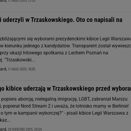
11 MAJA 2025, 21:33
nard,
i uderzyli w Trzaskowskiego. Oto co napisali na
zbliżającymi się wyborami prezydenckimi kibice Legii Warszaw
 w kierunku jednego z kandydatów. Transparent został wywiesz
 przy okazji hitowego spotkania z Lechem Poznań na
. "Trzaskowski...
11 MAJA 2025, 18:05
nard,
go kibice uderzają w Trzaskowskiego przed wybor
 popiera aborcję, nielegalną imigrację, LGBT, zabraniał Marszu
, popierał Nord Stream 2 i uważa, że lotnisko mamy w Berlinie!
o tym w kampanii wyborczej?" - pisali kibice Legii Warszawa z
kaz...
28 KWIETNIA 2025, 20:34
nard,