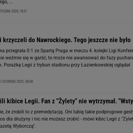
go, ...
TYCZNIA 2026, 18:27
i krzyczeli do Nawrockiego. Tego jeszcze nie było
 przegrała 0:1 ze Spartą Praga w meczu 4. kolejki Ligi Konfere
o nie weźmie się w garść, to może nie awansować do fazy puchar
. Porażkę Legii z trybun stadionu przy Łazienkowskiej oglądał
8 LISTOPADA 2025, 08:08
ili kibice Legii. Fan z "Żylety" nie wytrzymał. "Wst
, że zrobili to z premedytacją. Oni lubią takie podprogowe gest
łos dla drużyny i nic nie możesz zrobić - mówi kibic Legii z "Żyle
azetą Wyborczą".