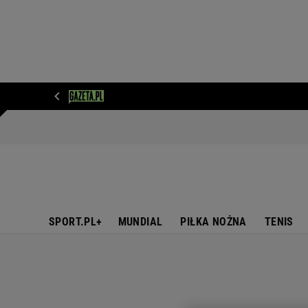
WIADOMOŚCI
NEXT
SPORT
PLOTEK
D
SPORT.PL+
MUNDIAL
PIŁKA NOŻNA
TENIS