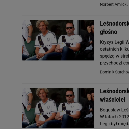
Norbert Amlicki,
Leśnodorski
głośno
Kryzys Legii 
ostatnich kilk
spędzą w stre
przychodzi cor
Dominik Stacho
Leśnodorski
właściciel
Bogusław Leśn
W latach 2012
Legii był mię