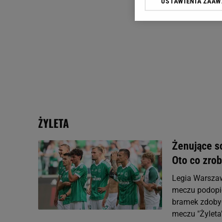
USTAWIENIA ZAA
Klikając „Akceptuję” wyra
Zaufanych Partnerów i A
dotyczące plików cookie,
odnośnik „Ustawienia pr
plików cookie możliwa je
My, nasi Zaufani Partne
Użycie dokładnych danych
Przechowywanie informacji
badnie odbiorców i uleps
ŻYLETA
Żenujące sc
Oto co zrob
Legia Warszaw
meczu podopie
bramek zdobył 
meczu "Żyleta"