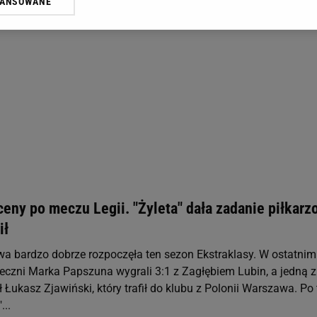
WANSOWANE
żasz też zgodę na zainstalowanie i przechowywanie plików cookie Gazeta.p
gora S.A. na Twoim urządzeniu końcowym. Możesz w każdej chwili zmien
 wywołując narzędzie do zarządzania twoimi preferencjami dot. przetw
ywatności ” w stopce serwisu i przechodząc do „Ustawień Zaawansowan
st także za pomocą ustawień przeglądarki.
rzy i Agora S.A. możemy przetwarzać dane osobowe w następujących cel
 geolokalizacyjnych. Aktywne skanowanie charakterystyki urządzenia do
 na urządzeniu lub dostęp do nich. Spersonalizowane reklamy i treści, p
zanie usług.
Lista Zaufanych Partnerów
eny po meczu Legii. "Żyleta" dała zadanie piłkarz
ił
a bardzo dobrze rozpoczęła ten sezon Ekstraklasy. W ostatnim
czni Marka Papszuna wygrali 3:1 z Zagłębiem Lubin, a jedną z
Łukasz Zjawiński, który trafił do klubu z Polonii Warszawa. Po
...