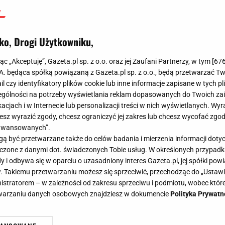
ko, Drogi Użytkowniku,
jąc „Akceptuję”, Gazeta.pl sp. z o.o. oraz jej Zaufani Partnerzy, w tym [
67
.A. będąca spółką powiązaną z Gazeta.pl sp. z o.o., będą przetwarzać T
ail czy identyfikatory plików cookie lub inne informacje zapisane w tych p
gólności na potrzeby wyświetlania reklam dopasowanych do Twoich zain
acjach i w Internecie lub personalizacji treści w nich wyświetlanych. Wyr
cesz wyrazić zgody, chcesz ograniczyć jej zakres lub chcesz wycofać zgo
aawansowanych”.
 być przetwarzane także do celów badania i mierzenia informacji dot
 łączone z danymi dot. świadczonych Tobie usług. W określonych przypad
i odbywa się w oparciu o uzasadniony interes Gazeta.pl, jej spółki powi
. Takiemu przetwarzaniu możesz się sprzeciwić, przechodząc do „Ust
nistratorem – w zależności od zakresu sprzeciwu i podmiotu, wobec które
etwarzaniu danych osobowych znajdziesz w dokumencie
Polityka Prywatn