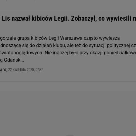
Lis nazwał kibiców Legii. Zobaczył, co wywiesili 
agorzała grupa kibiców Legii Warszawa często wywiesza
dnoszące się do działań klubu, ale też do sytuacji politycznej c
światopoglądowych. Nie inaczej było przy okazji poniedziałkow
ą Gdańsk...
22 KWIETNIA 2025, 07:37
nard,