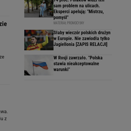
sam problem na ulicach.
Eksperci apelują: "Mistrzu,
pomyśl"
zie
MATERIAŁ PROMOCYJNY
Słaby wieczór polskich drużyn
w Europie. Nie zawiodła tylko
Jagiellonia [ZAPIS RELACJI]
ze
W Rosji zawrzało. "Polska
stawia nieakceptowalne
warunki"
awa.
iu z