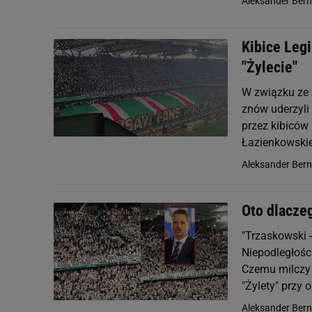
Aleksander Ber
Kibice Legi
"Żylecie"
W związku ze 
znów uderzyli
przez kibiców
Łazienkowskiej
Aleksander Ber
Oto dlacze
"Trzaskowski -
Niepodległości
Czemu milczy 
"Żylety" przy o
Aleksander Ber