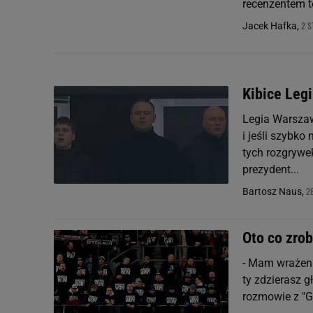
recenzentem te
2 S
Jacek Hafka,
Kibice Legi
Legia Warszawa
i jeśli szybk
tych rozgrywek
prezydent...
2
Bartosz Naus,
Oto co zrob
- Mam wrażenie
ty zdzierasz g
rozmowie z "G