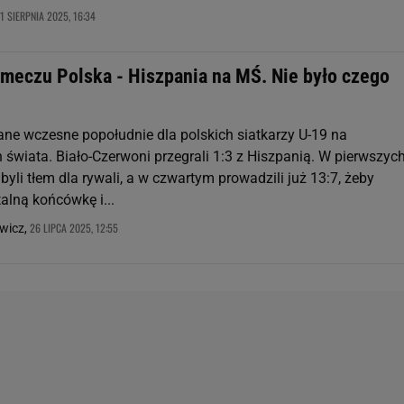
1 SIERPNIA 2025, 16:34
meczu Polska - Hiszpania na MŚ. Nie było czego
dane wczesne popołudnie dla polskich siatkarzy U-19 na
 świata. Biało-Czerwoni przegrali 1:3 z Hiszpanią. W pierwszyc
yli tłem dla rywali, a w czwartym prowadzili już 13:7, żeby
alną końcówkę i...
26 LIPCA 2025, 12:55
wicz,