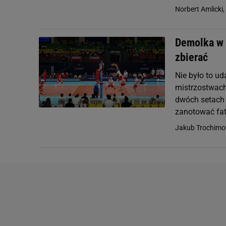
Norbert Amlicki,
Demolka w 
zbierać
Nie było to u
mistrzostwach
dwóch setach b
zanotować fat
Jakub Trochimo