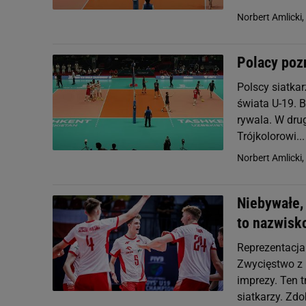
Norbert Amlicki,
Polacy pozn
Polscy siatka
świata U-19. B
rywala. W drug
Trójkolorowi...
Norbert Amlicki,
Niebywałe,
to nazwisk
Reprezentacja 
Zwycięstwo z 
imprezy. Ten t
siatkarzy. Zdob