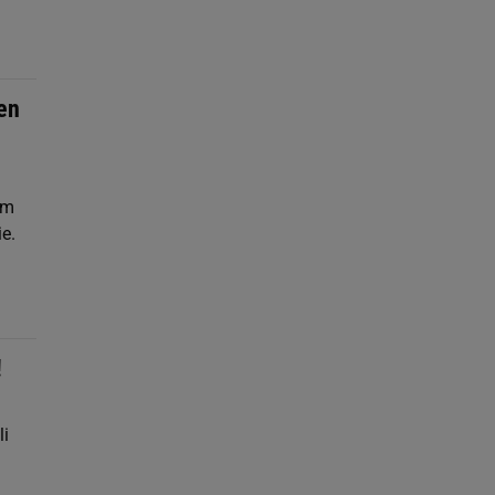
en
im
e.
!
li