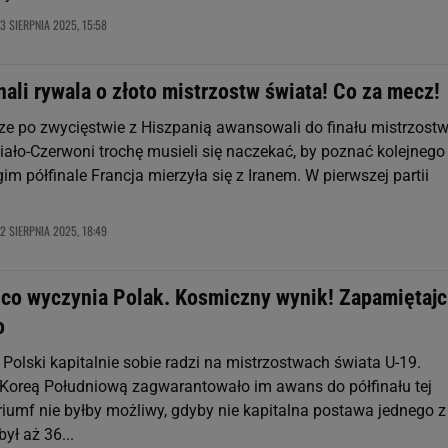
3 SIERPNIA 2025, 15:58
ali rywala o złoto mistrzostw świata! Co za mecz!
rze po zwycięstwie z Hiszpanią awansowali do finału mistrzost
iało-Czerwoni trochę musieli się naczekać, by poznać kolejnego
im półfinale Francja mierzyła się z Iranem. W pierwszej partii
2 SIERPNIA 2025, 18:49
 co wyczynia Polak. Kosmiczny wynik! Zapamiętajc
o
Polski kapitalnie sobie radzi na mistrzostwach świata U-19.
Koreą Południową zagwarantowało im awans do półfinału tej
riumf nie byłby możliwy, gdyby nie kapitalna postawa jednego z
ył aż 36...