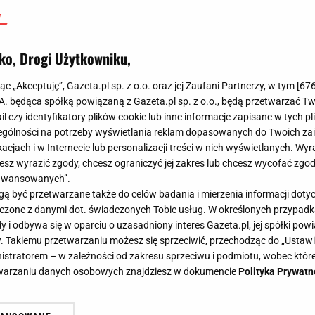
ko, Drogi Użytkowniku,
jąc „Akceptuję”, Gazeta.pl sp. z o.o. oraz jej Zaufani Partnerzy, w tym [
67
.A. będąca spółką powiązaną z Gazeta.pl sp. z o.o., będą przetwarzać T
ail czy identyfikatory plików cookie lub inne informacje zapisane w tych p
gólności na potrzeby wyświetlania reklam dopasowanych do Twoich zain
acjach i w Internecie lub personalizacji treści w nich wyświetlanych. Wyr
cesz wyrazić zgody, chcesz ograniczyć jej zakres lub chcesz wycofać zgo
aawansowanych”.
 być przetwarzane także do celów badania i mierzenia informacji dot
 łączone z danymi dot. świadczonych Tobie usług. W określonych przypad
i odbywa się w oparciu o uzasadniony interes Gazeta.pl, jej spółki powi
. Takiemu przetwarzaniu możesz się sprzeciwić, przechodząc do „Ust
nistratorem – w zależności od zakresu sprzeciwu i podmiotu, wobec które
etwarzaniu danych osobowych znajdziesz w dokumencie
Polityka Prywatn