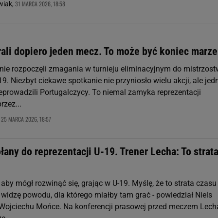
31 MARCA 2026, 18:58
wiak,
rali dopiero jeden mecz. To może być koniec marz
nie rozpoczęli zmagania w turnieju eliminacyjnym do mistrzost
19. Niezbyt ciekawe spotkanie nie przyniosło wielu akcji, ale jed
eprowadzili Portugalczycy. To niemal zamyka reprezentacji
rzez...
25 MARCA 2026, 18:57
,
any do reprezentacji U-19. Trener Lecha: To strat
aby mógł rozwinąć się, grając w U-19. Myślę, że to strata czasu 
 widzę powodu, dla którego miałby tam grać - powiedział Niels
 Wojciechu Mońce. Na konferencji prasowej przed meczem Lech