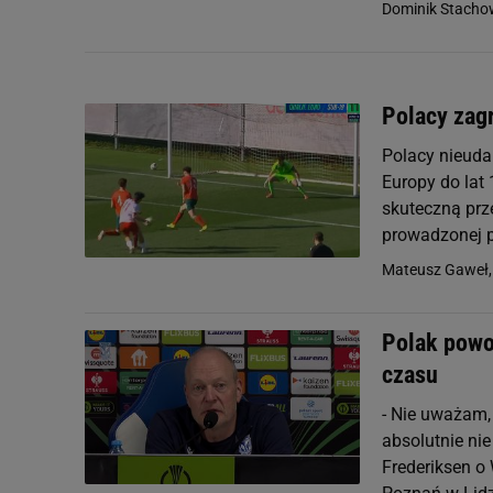
Dominik Stacho
Polacy zag
Polacy nieuda
Europy do lat 
skuteczną prz
prowadzonej p
Mateusz Gaweł
Polak powoł
czasu
- Nie uważam, 
absolutnie nie
Frederiksen o