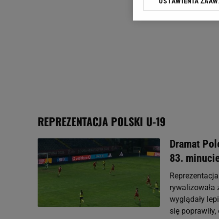
USTAWIENIA ZAA
Klikając „Akceptuję” wyra
Zaufanych Partnerów i A
dotyczące plików cookie,
odnośnik „Ustawienia pr
plików cookie możliwa je
My, nasi Zaufani Partne
Użycie dokładnych danych
Przechowywanie informacji
badnie odbiorców i uleps
REPREZENTACJA POLSKI U-19
Dramat Pol
83. minuci
Reprezentacja
rywalizowała z
wyglądały lep
się poprawiły, 