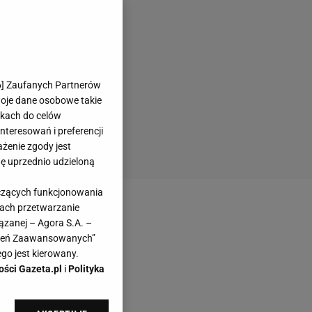
6
] Zaufanych Partnerów
woje dane osobowe takie
likach do celów
teresowań i preferencji
ażenie zgody jest
dę uprzednio udzieloną
yczących funkcjonowania
kach przetwarzanie
ązanej – Agora S.A. –
awień Zaawansowanych”
go jest kierowany.
ości Gazeta.pl
i
Polityka