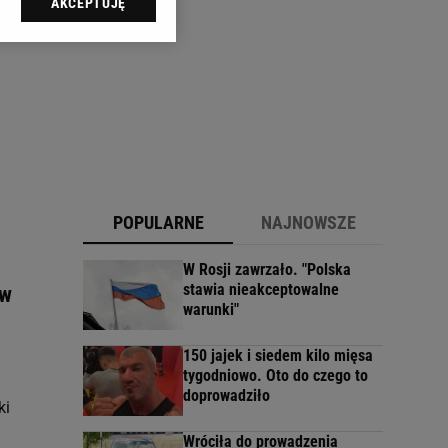
AKCEPTUJĘ
l sp. z o.o., jej
ić swoje preferencje
arzania danych poprzez
ych”. Zmiana ustawień
ach:
 celów identyfikacji.
omiar reklam i treści,
POPULARNE
NAJNOWSZE
W Rosji zawrzało. "Polska
stawia nieakceptowalne
 w
warunki"
150 jajek i siedem kilo mięsa
tygodniowo. Oto do czego to
doprowadziło
ki
Wróciła do prowadzenia