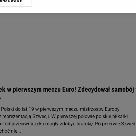
WANSOWANE
żasz też zgodę na zainstalowanie i przechowywanie plików cookie Gazeta.p
gora S.A. na Twoim urządzeniu końcowym. Możesz w każdej chwili zmien
 wywołując narzędzie do zarządzania twoimi preferencjami dot. przetw
ywatności ” w stopce serwisu i przechodząc do „Ustawień Zaawansowan
st także za pomocą ustawień przeglądarki.
rzy i Agora S.A. możemy przetwarzać dane osobowe w następujących cel
 geolokalizacyjnych. Aktywne skanowanie charakterystyki urządzenia do
 na urządzeniu lub dostęp do nich. Spersonalizowane reklamy i treści, p
zanie usług.
Lista Zaufanych Partnerów
ek w pierwszym meczu Euro! Zdecydował samobój
e
 Polski do lat 19 w pierwszym meczu mistrzostw Europy
 reprezentacją Szwecji. W pierwszej połowie polskie piłkarki
iej od przeciwniczek i mogły zdobyć bramkę. Po przerwie Szwed
choć nie...