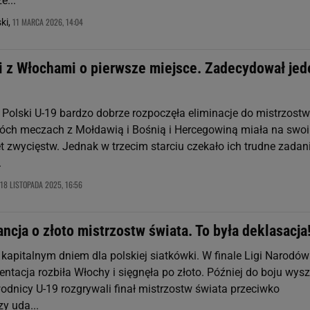
e...
11 MARCA 2026, 14:04
ki,
li z Włochami o pierwsze miejsce. Zadecydował jed
 Polski U-19 bardzo dobrze rozpoczęła eliminacje do mistrzostw
óch meczach z Mołdawią i Bośnią i Hercegowiną miała na swo
t zwycięstw. Jednak w trzecim starciu czekało ich trudne zadani
.
18 LISTOPADA 2025, 16:56
ancja o złoto mistrzostw świata. To była deklasacja
 kapitalnym dniem dla polskiej siatkówki. W finale Ligi Narodów
entacja rozbiła Włochy i sięgnęła po złoto. Później do boju wysz
odnicy U-19 rozgrywali finał mistrzostw świata przeciwko
y uda...