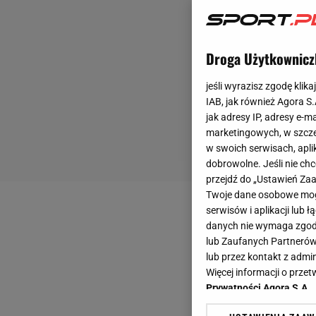
Droga Użytkownicz
jeśli wyrazisz zgodę klika
IAB, jak również Agora S
jak adresy IP, adresy e-m
marketingowych, w szcze
w swoich serwisach, aplik
dobrowolne. Jeśli nie ch
przejdź do „Ustawień Z
Twoje dane osobowe mogą
serwisów i aplikacji lub
danych nie wymaga zgody 
lub Zaufanych Partnerów
lub przez kontakt z admi
Więcej informacji o prz
Prywatności Agora S.A.