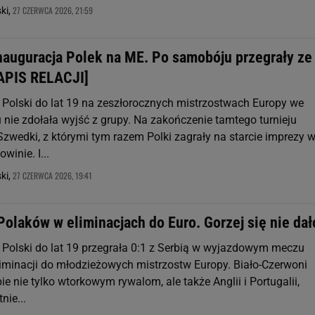
27 CZERWCA 2026, 21:59
ki,
nauguracja Polek na ME. Po samobóju przegrały ze
APIS RELACJI]
 Polski do lat 19 na zeszłorocznych mistrzostwach Europy we
 nie zdołała wyjść z grupy. Na zakończenie tamtego turnieju
Szwedki, z którymi tym razem Polki zagrały na starcie imprezy 
winie. I...
27 CZERWCA 2026, 19:41
ki,
Polaków w eliminacjach do Euro. Gorzej się nie dał
 Polski do lat 19 przegrała 0:1 z Serbią w wyjazdowym meczu
eliminacji do młodzieżowych mistrzostw Europy. Biało-Czerwoni
pie nie tylko wtorkowym rywalom, ale także Anglii i Portugalii,
nie...