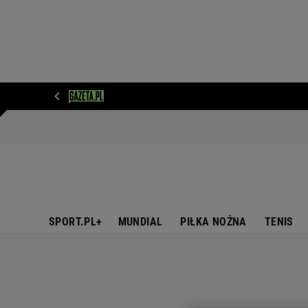
WIADOMOŚCI
NEXT
SPORT
PLOTEK
D
SPORT.PL+
MUNDIAL
PIŁKA NOŻNA
TENIS