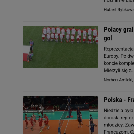
Poznań w Lidz
Hubert Rybkows
Polacy gra
gol
Reprezentacja
Europy. Po dw
koncie komple
Mierzyli się z..
Norbert Amlicki,
Polska - Fr
Niedziela była
dorosła reprez
młodzicy. Zaw
Francuzom. Cz