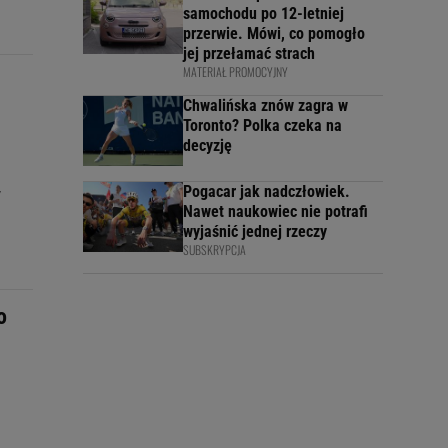
samochodu po 12-letniej
przerwie. Mówi, co pomogło
jej przełamać strach
MATERIAŁ PROMOCYJNY
Chwalińska znów zagra w
Toronto? Polka czeka na
decyzję
Pogacar jak nadczłowiek.
w
Nawet naukowiec nie potrafi
wyjaśnić jednej rzeczy
SUBSKRYPCJA
o