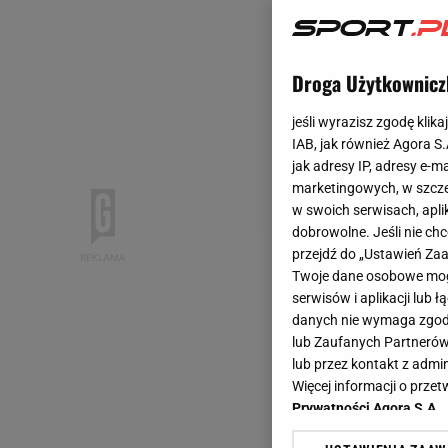
Droga Użytkownicz
jeśli wyrazisz zgodę klika
IAB, jak również Agora S
jak adresy IP, adresy e-m
marketingowych, w szcze
w swoich serwisach, aplik
dobrowolne. Jeśli nie ch
przejdź do „Ustawień Z
Twoje dane osobowe mogą
serwisów i aplikacji lub
danych nie wymaga zgody 
lub Zaufanych Partnerów
lub przez kontakt z admi
Więcej informacji o prz
Prywatności Agora S.A.