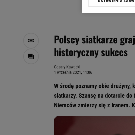
USTAWIENIA ZAA
Klikając „Akceptuję” wyra
Zaufanych Partnerów i A
dotyczące plików cookie,
odnośnik „Ustawienia pr
plików cookie możliwa je
Polscy siatkarze gra
My, nasi Zaufani Partne
historyczny sukces
Użycie dokładnych danych
Przechowywanie informacji
badnie odbiorców i uleps
Cezary Kawecki
1 września 2021, 11:06
W środę poznamy obie drużyny, k
siatkarzy. Szansę na dotarcie do 
Niemców zmierzy się z Iranem. K