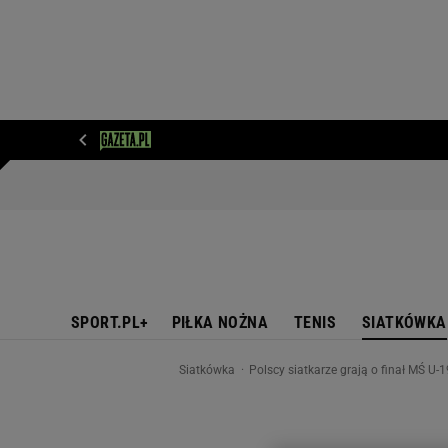
WIADOMOŚCI
NEXT
SPORT
PLOTEK
D
SPORT.PL+
PIŁKA NOŻNA
TENIS
SIATKÓWKA
Siatkówka
Polscy siatkarze grają o finał MŚ U-