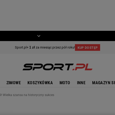
ZIECKO
MOTO
ZIMOWE
KOSZYKÓWKA
MOTO
INNE
MAGAZYN S
19! Wielka szansa na historyczny sukces