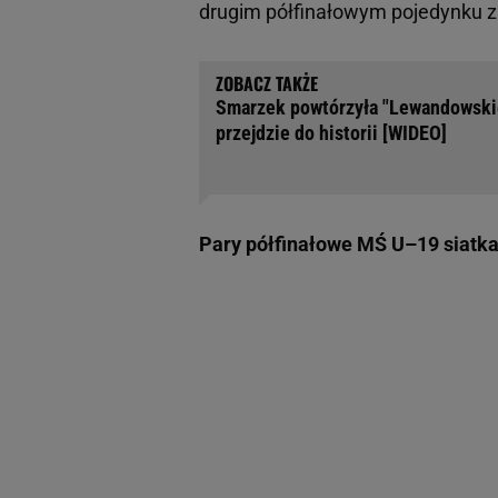
drugim półfinałowym pojedynku zm
Smarzek powtórzyła "Lewandowskie
przejdzie do historii [WIDEO]
Pary półfinałowe MŚ U–19 siatk