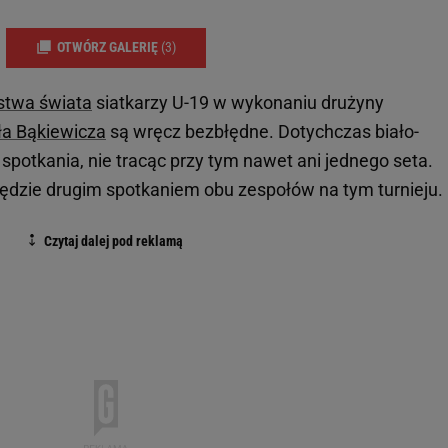
OTWÓRZ GALERIĘ
(3)
stwa świata
siatkarzy U-19 w wykonaniu drużyny
ła Bąkiewicza
są wręcz bezbłędne. Dotychczas biało-
spotkania, nie tracąc przy tym nawet ani jednego seta.
ędzie drugim spotkaniem obu zespołów na tym turnieju.