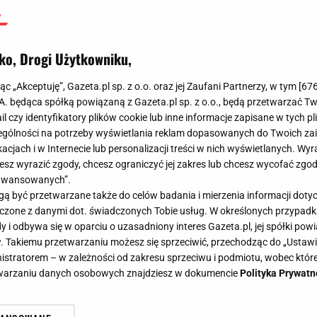
ko, Drogi Użytkowniku,
jąc „Akceptuję”, Gazeta.pl sp. z o.o. oraz jej Zaufani Partnerzy, w tym [
67
.A. będąca spółką powiązaną z Gazeta.pl sp. z o.o., będą przetwarzać T
ail czy identyfikatory plików cookie lub inne informacje zapisane w tych p
gólności na potrzeby wyświetlania reklam dopasowanych do Twoich zain
acjach i w Internecie lub personalizacji treści w nich wyświetlanych. Wyr
cesz wyrazić zgody, chcesz ograniczyć jej zakres lub chcesz wycofać zgo
aawansowanych”.
 być przetwarzane także do celów badania i mierzenia informacji dot
 łączone z danymi dot. świadczonych Tobie usług. W określonych przypad
i odbywa się w oparciu o uzasadniony interes Gazeta.pl, jej spółki powi
. Takiemu przetwarzaniu możesz się sprzeciwić, przechodząc do „Ust
nistratorem – w zależności od zakresu sprzeciwu i podmiotu, wobec które
etwarzaniu danych osobowych znajdziesz w dokumencie
Polityka Prywatn