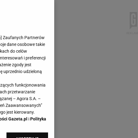
6
] Zaufanych Partnerów
woje dane osobowe takie
likach do celów
teresowań i preferencji
ażenie zgody jest
dę uprzednio udzieloną
yczących funkcjonowania
kach przetwarzanie
ązanej – Agora S.A. –
awień Zaawansowanych”
go jest kierowany.
ości Gazeta.pl
i
Polityka