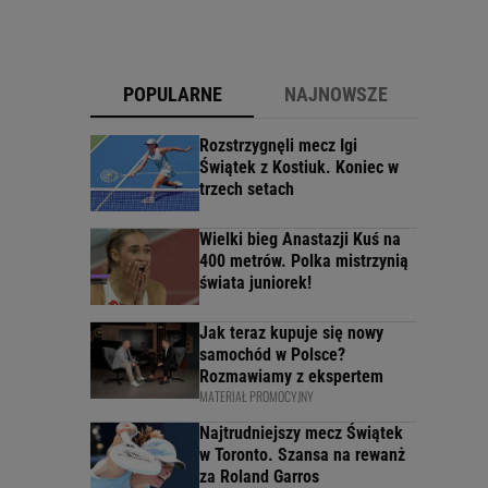
POPULARNE
NAJNOWSZE
Rozstrzygnęli mecz Igi
Świątek z Kostiuk. Koniec w
trzech setach
Wielki bieg Anastazji Kuś na
400 metrów. Polka mistrzynią
świata juniorek!
Jak teraz kupuje się nowy
samochód w Polsce?
Rozmawiamy z ekspertem
MATERIAŁ PROMOCYJNY
Najtrudniejszy mecz Świątek
w Toronto. Szansa na rewanż
za Roland Garros