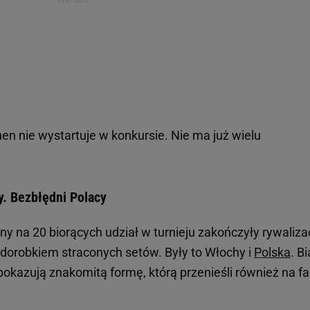
n nie wystartuje w konkursie. Nie ma już wielu
y. Bezbłędni Polacy
ny na 20 biorących udział w turnieju zakończyły rywaliza
orobkiem straconych setów. Były to Włochy i
Polska
. Bi
pokazują znakomitą formę, którą przenieśli również na f