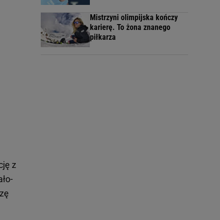
Mistrzyni olimpijska kończy
karierę. To żona znanego
piłkarza
cję z
ało-
azę