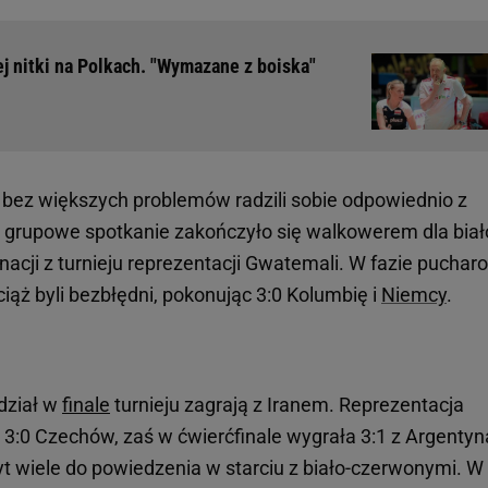
j nitki na Polkach. "Wymazane z boiska"
ez większych problemów radzili sobie odpowiednio z
 grupowe spotkanie zakończyło się walkowerem dla biał
acji z turnieju reprezentacji Gwatemali. W fazie puchar
ąż byli bezbłędni, pokonując 3:0 Kolumbię i
Niemcy
.
dział w
finale
turnieju zagrają z Iranem. Reprezentacja
 3:0 Czechów, zaś w ćwierćfinale wygrała 3:1 z Argentyn
zbyt wiele do powiedzenia w starciu z biało-czerwonymi. W