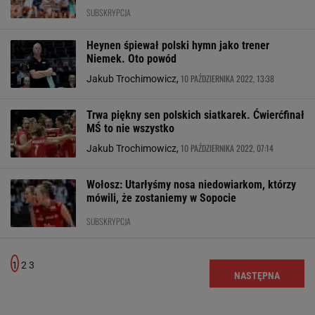
SUBSKRYPCJA
Heynen śpiewał polski hymn jako trener
Niemek. Oto powód
10 PAŹDZIERNIKA 2022, 13:38
Jakub Trochimowicz,
Trwa piękny sen polskich siatkarek. Ćwierćfinał
MŚ to nie wszystko
10 PAŹDZIERNIKA 2022, 07:14
Jakub Trochimowicz,
Wołosz: Utarłyśmy nosa niedowiarkom, którzy
mówili, że zostaniemy w Sopocie
SUBSKRYPCJA
1
2
3
NASTĘPNA