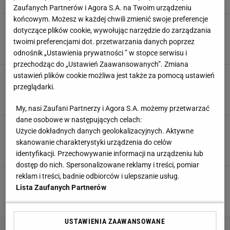
30 SIERPNIA 2025, 08:27
Dawid Franek,
Zaufanych Partnerów i Agora S.A. na Twoim urządzeniu
końcowym. Możesz w każdej chwili zmienić swoje preferencje
Było 2:6 i 11:14, gdy Polki ruszały
dotyczące plików cookie, wywołując narzędzie do zarządzania
na rywalki. Tak awansowały do ćwierćfinału
twoimi preferencjami dot. przetwarzania danych poprzez
SUBSKRYPCJA
odnośnik „Ustawienia prywatności ” w stopce serwisu i
przechodząc do „Ustawień Zaawansowanych”. Zmiana
ustawień plików cookie możliwa jest także za pomocą ustawień
Oto co zrobiła Stysiak, gdy Lavarini ściągnął ją
z boiska.
przeglądarki.
SUBSKRYPCJA
My, nasi Zaufani Partnerzy i Agora S.A. możemy przetwarzać
dane osobowe w następujących celach:
Było już po meczu, gdy polska siatkarka
Użycie dokładnych danych geolokalizacyjnych. Aktywne
usłyszała, co krzyczał kibic
skanowanie charakterystyki urządzenia do celów
identyfikacji. Przechowywanie informacji na urządzeniu lub
SUBSKRYPCJA
dostęp do nich. Spersonalizowane reklamy i treści, pomiar
reklam i treści, badnie odbiorców i ulepszanie usług.
Było już 1:2 i 22:24! Niewiarygodne, czego
dokonały polskie siatkarki w tie-breaku
Lista Zaufanych Partnerów
SUBSKRYPCJA
USTAWIENIA ZAAWANSOWANE