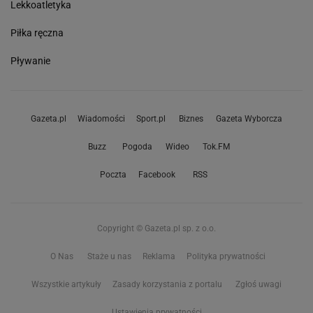
Lekkoatletyka
Piłka ręczna
Pływanie
Gazeta.pl
Wiadomości
Sport.pl
Biznes
Gazeta Wyborcza
Buzz
Pogoda
Wideo
Tok.FM
Poczta
Facebook
RSS
Copyright © Gazeta.pl sp. z o.o.
O Nas
Staże u nas
Reklama
Polityka prywatności
Wszystkie artykuły
Zasady korzystania z portalu
Zgłoś uwagi
Ustawienia prywatności