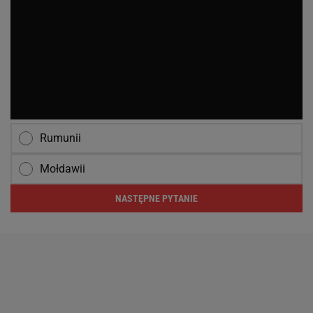
Rumunii
Mołdawii
NASTĘPNE PYTANIE