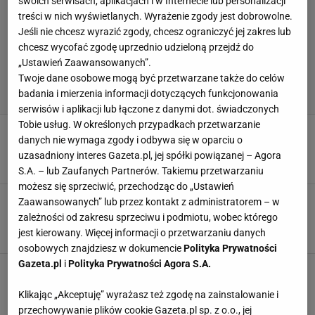
swoich serwisach, aplikacjach i w Internecie lub personalizacji
treści w nich wyświetlanych. Wyrażenie zgody jest dobrowolne.
Jeśli nie chcesz wyrazić zgody, chcesz ograniczyć jej zakres lub
chcesz wycofać zgodę uprzednio udzieloną przejdź do
„Ustawień Zaawansowanych”.
Twoje dane osobowe mogą być przetwarzane także do celów
badania i mierzenia informacji dotyczących funkcjonowania
serwisów i aplikacji lub łączone z danymi dot. świadczonych
Tobie usług. W określonych przypadkach przetwarzanie
Tak Lavarini nazwał Polki po niewiarygodnym
danych nie wymaga zgody i odbywa się w oparciu o
meczu o ćwierćfinał MŚ
uzasadniony interes Gazeta.pl, jej spółki powiązanej – Agora
SUBSKRYPCJA
S.A. – lub Zaufanych Partnerów. Takiemu przetwarzaniu
możesz się sprzeciwić, przechodząc do „Ustawień
63 lata i koniec! Niewiarygodne, czego
Zaawansowanych” lub przez kontakt z administratorem – w
dokonały Polki. Historyczny wynik
zależności od zakresu sprzeciwu i podmiotu, wobec którego
jest kierowany. Więcej informacji o przetwarzaniu danych
SUBSKRYPCJA
osobowych znajdziesz w dokumencie
Polityka Prywatności
Gazeta.pl
i
Polityka Prywatności Agora S.A.
Polska - Belgia. Kiedy grają polskie siatkarki
na mistrzostwach świata? [TRANSMISJA NA
Klikając „Akceptuję” wyrażasz też zgodę na zainstalowanie i
ŻYWO]
przechowywanie plików cookie Gazeta.pl sp. z o.o., jej