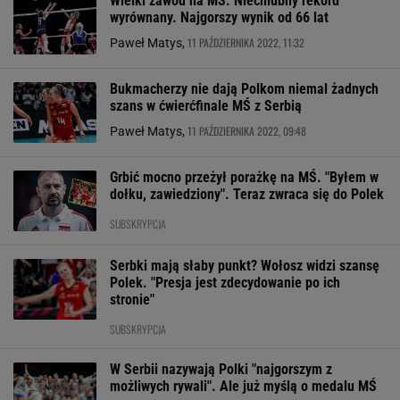
Wielki zawód na MŚ. Niechlubny rekord
wyrównany. Najgorszy wynik od 66 lat
11 PAŹDZIERNIKA 2022, 11:32
Paweł Matys,
Bukmacherzy nie dają Polkom niemal żadnych
szans w ćwierćfinale MŚ z Serbią
11 PAŹDZIERNIKA 2022, 09:48
Paweł Matys,
Grbić mocno przeżył porażkę na MŚ. "Byłem w
dołku, zawiedziony". Teraz zwraca się do Polek
SUBSKRYPCJA
Serbki mają słaby punkt? Wołosz widzi szansę
Polek. "Presja jest zdecydowanie po ich
stronie"
SUBSKRYPCJA
W Serbii nazywają Polki "najgorszym z
możliwych rywali". Ale już myślą o medalu MŚ