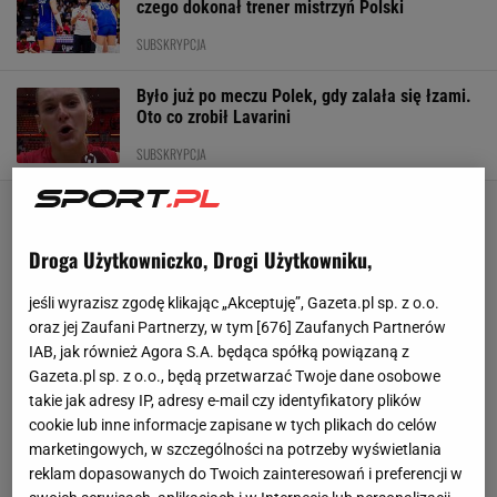
czego dokonał trener mistrzyń Polski
SUBSKRYPCJA
Było już po meczu Polek, gdy zalała się łzami.
Oto co zrobił Lavarini
SUBSKRYPCJA
Droga Użytkowniczko, Drogi Użytkowniku,
jeśli wyrazisz zgodę klikając „Akceptuję”, Gazeta.pl sp. z o.o.
oraz jej Zaufani Partnerzy, w tym [
676
] Zaufanych Partnerów
IAB, jak również Agora S.A. będąca spółką powiązaną z
Gazeta.pl sp. z o.o., będą przetwarzać Twoje dane osobowe
takie jak adresy IP, adresy e-mail czy identyfikatory plików
cookie lub inne informacje zapisane w tych plikach do celów
marketingowych, w szczególności na potrzeby wyświetlania
reklam dopasowanych do Twoich zainteresowań i preferencji w