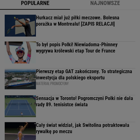
POPULARNE
NAJNOWSZE
Hurkacz miał już piłki meczowe. Bolesna
porażka w Montrealu! [ZAPIS RELACJI]
To był popis Polki! Niewiadoma-Phinney
wygrywa królewski etap Tour de France
Pierwszy etap GAT zakończony. To strategiczna
inwestycja dla polskiego eksportu
MATERIAŁ PROMOCYJNY
Sensacja w Toronto! Pogromczyni Polki nie dała
rady 89. tenisistce świata
Cały świat widział, jak Switolina potraktowała
rywalkę po meczu