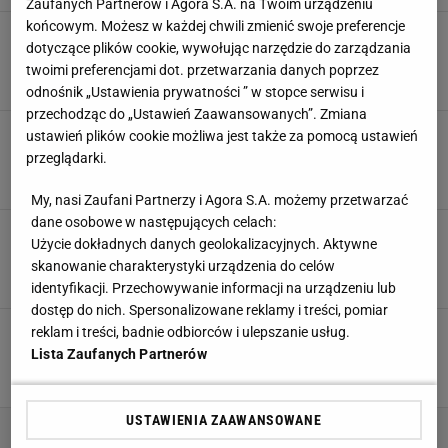
Zaufanych Partnerów i Agora S.A. na Twoim urządzeniu
końcowym. Możesz w każdej chwili zmienić swoje preferencje
45 minut wystarczyło. Tak Hiszpanie nazwali
dotyczące plików cookie, wywołując narzędzie do zarządzania
Lewandowskiego, po tym co zrobił
twoimi preferencjami dot. przetwarzania danych poprzez
7 LUTEGO 2026, 17:19
Błażej Winter,
odnośnik „Ustawienia prywatności ” w stopce serwisu i
przechodząc do „Ustawień Zaawansowanych”. Zmiana
Wszystkie oczy na Lewandowskiego! Polak
ustawień plików cookie możliwa jest także za pomocą ustawień
pokazał, jak się strzela
przeglądarki.
7 LUTEGO 2026, 16:52
Marcin Jaz,
My, nasi Zaufani Partnerzy i Agora S.A. możemy przetwarzać
dane osobowe w następujących celach:
Lewandowski przełamuje się w lidze! Barcelona
Użycie dokładnych danych geolokalizacyjnych. Aktywne
rozbiła rywala [ZAPIS RELACJI]
skanowanie charakterystyki urządzenia do celów
7 LUTEGO 2026, 15:32
Marcin Jaz,
identyfikacji. Przechowywanie informacji na urządzeniu lub
dostęp do nich. Spersonalizowane reklamy i treści, pomiar
Barcelona wywołała rywala Lewandowskiego.
reklam i treści, badnie odbiorców i ulepszanie usług.
Oto odpowiedź. Krótko o Polaku
Lista Zaufanych Partnerów
7 LUTEGO 2026, 10:14
Paweł Żurek,
USTAWIENIA ZAAWANSOWANE