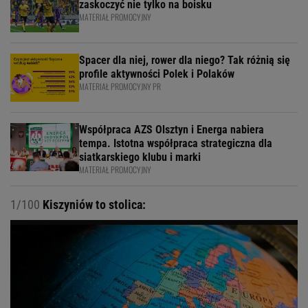
zaskoczyć nie tylko na boisku
MATERIAŁ PROMOCYJNY
Spacer dla niej, rower dla niego? Tak różnią się
profile aktywności Polek i Polaków
MATERIAŁ PROMOCYJNY PR
Współpraca AZS Olsztyn i Energa nabiera
tempa. Istotna współpraca strategiczna dla
siatkarskiego klubu i marki
MATERIAŁ PROMOCYJNY
1/100
Kiszyniów to stolica: