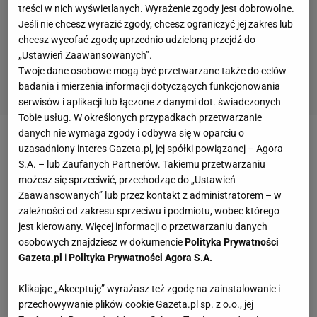
treści w nich wyświetlanych. Wyrażenie zgody jest dobrowolne.
Jeśli nie chcesz wyrazić zgody, chcesz ograniczyć jej zakres lub
chcesz wycofać zgodę uprzednio udzieloną przejdź do
„Ustawień Zaawansowanych”.
Twoje dane osobowe mogą być przetwarzane także do celów
badania i mierzenia informacji dotyczących funkcjonowania
serwisów i aplikacji lub łączone z danymi dot. świadczonych
Tobie usług. W określonych przypadkach przetwarzanie
Tak Flick zwrócił się do Lewandowskiego i
danych nie wymaga zgody i odbywa się w oparciu o
spółki. "Zapytałem zawodników"
uzasadniony interes Gazeta.pl, jej spółki powiązanej – Agora
7 LUTEGO 2026, 22:20
S.A. – lub Zaufanych Partnerów. Takiemu przetwarzaniu
Dominik Stachowiak,
możesz się sprzeciwić, przechodząc do „Ustawień
Zaawansowanych” lub przez kontakt z administratorem – w
Taki przydomek dostał Lewandowski.
zależności od zakresu sprzeciwu i podmiotu, wobec którego
Hiszpanie ocenili to, co zrobił Polak
jest kierowany. Więcej informacji o przetwarzaniu danych
7 LUTEGO 2026, 18:32
Błażej Winter,
osobowych znajdziesz w dokumencie
Polityka Prywatności
Gazeta.pl
i
Polityka Prywatności Agora S.A.
Wielki dzień Lewandowskiego w Barcelonie!
Zapamięta to na zawsze
Klikając „Akceptuję” wyrażasz też zgodę na zainstalowanie i
7 LUTEGO 2026, 18:15
przechowywanie plików cookie Gazeta.pl sp. z o.o., jej
Marcin Jaz,