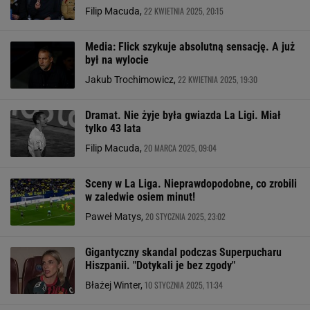
22 KWIETNIA 2025, 20:15
Filip Macuda,
Media: Flick szykuje absolutną sensację. A już
był na wylocie
22 KWIETNIA 2025, 19:30
Jakub Trochimowicz,
Dramat. Nie żyje była gwiazda La Ligi. Miał
tylko 43 lata
20 MARCA 2025, 09:04
Filip Macuda,
Sceny w La Liga. Nieprawdopodobne, co zrobili
w zaledwie osiem minut!
20 STYCZNIA 2025, 23:02
Paweł Matys,
Gigantyczny skandal podczas Superpucharu
Hiszpanii. "Dotykali je bez zgody"
10 STYCZNIA 2025, 11:34
Błażej Winter,