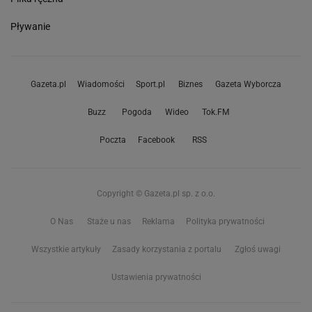
Pływanie
Gazeta.pl
Wiadomości
Sport.pl
Biznes
Gazeta Wyborcza
Buzz
Pogoda
Wideo
Tok.FM
Poczta
Facebook
RSS
Copyright © Gazeta.pl sp. z o.o.
O Nas
Staże u nas
Reklama
Polityka prywatności
Wszystkie artykuły
Zasady korzystania z portalu
Zgłoś uwagi
Ustawienia prywatności