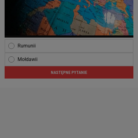
Rumunii
Mołdawii
NASTĘPNE PYTANIE