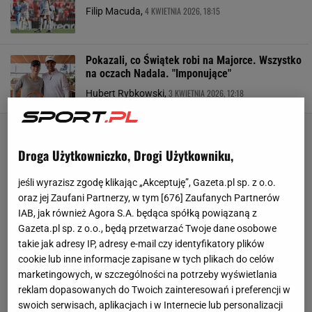
4 KWIETNIA 2026, 18:15
Filip Macuda,
Pokazali, co Świątek robi na Majorce. Wszystko
na oczach Nadala. "Imponujące"
3 KWIETNIA 2026, 12:18
Hubert Rybkowski,
Droga Użytkowniczko, Drogi Użytkowniku,
jeśli wyrazisz zgodę klikając „Akceptuję”, Gazeta.pl sp. z o.o.
oraz jej Zaufani Partnerzy, w tym [
676
] Zaufanych Partnerów
IAB, jak również Agora S.A. będąca spółką powiązaną z
Gazeta.pl sp. z o.o., będą przetwarzać Twoje dane osobowe
takie jak adresy IP, adresy e-mail czy identyfikatory plików
cookie lub inne informacje zapisane w tych plikach do celów
marketingowych, w szczególności na potrzeby wyświetlania
reklam dopasowanych do Twoich zainteresowań i preferencji w
swoich serwisach, aplikacjach i w Internecie lub personalizacji