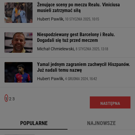
Żenujące sceny po meczu Realu. Viniciusa
musieli zatrzymać siłą
10 STYCZNIA 2025, 10:15
Hubert Pawlik,
Niespodziewany gest Barcelony i Realu.
Dogadali się tuż przed meczem
8 STYCZNIA 2025, 13:18
Michał Chmielewski,
Yamal jednym zagraniem zachwycił Hiszpanów.
Już nadali temu nazwę
4 GRUDNIA 2024, 16:42
Hubert Pawlik,
1
2
3
NASTĘPNA
POPULARNE
NAJNOWSZE