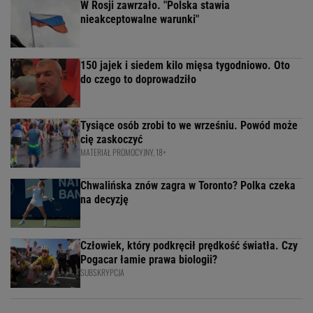
W Rosji zawrzało. "Polska stawia
nieakceptowalne warunki"
150 jajek i siedem kilo mięsa tygodniowo. Oto
do czego to doprowadziło
Tysiące osób zrobi to we wrześniu. Powód może
cię zaskoczyć
MATERIAŁ PROMOCYJNY, 18+
Chwalińska znów zagra w Toronto? Polka czeka
na decyzję
Człowiek, który podkręcił prędkość światła. Czy
Pogacar łamie prawa biologii?
SUBSKRYPCJA