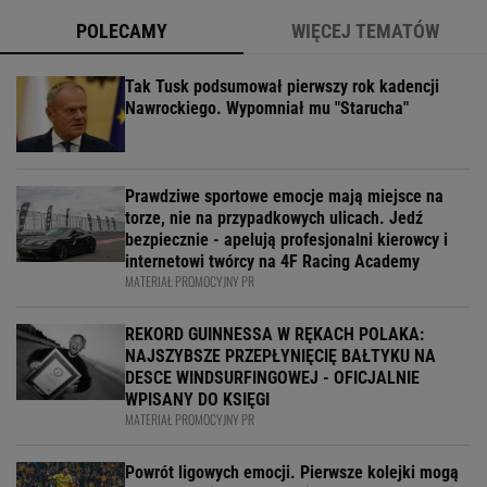
POLECAMY
WIĘCEJ TEMATÓW
Tak Tusk podsumował pierwszy rok kadencji
Nawrockiego. Wypomniał mu "Starucha"
Prawdziwe sportowe emocje mają miejsce na
torze, nie na przypadkowych ulicach. Jedź
bezpiecznie - apelują profesjonalni kierowcy i
internetowi twórcy na 4F Racing Academy
MATERIAŁ PROMOCYJNY PR
REKORD GUINNESSA W RĘKACH POLAKA:
NAJSZYBSZE PRZEPŁYNIĘCIĘ BAŁTYKU NA
DESCE WINDSURFINGOWEJ - OFICJALNIE
WPISANY DO KSIĘGI
MATERIAŁ PROMOCYJNY PR
Powrót ligowych emocji. Pierwsze kolejki mogą