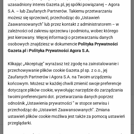
uzasadniony interes Gazeta.pl, jej spółki powiązanej – Agora
S.A. – lub Zaufanych Partnerów. Takiemu przetwarzaniu
możesz się sprzeciwić, przechodząc do „Ustawień
Zaawansowanych” lub przez kontakt z administratorem – w
zależności od zakresu sprzeciwu i podmiotu, wobec którego
jest kierowany. Więcej informacji o przetwarzaniu danych
osobowych znajdziesz w dokumencie
Polityka Prywatności
Gazeta.pl
i
Polityka Prywatności Agora S.A.
Klikając „Akceptuję” wyrażasz też zgodę na zainstalowanie i
przechowywanie plików cookie Gazeta.pl sp. z o.o., jej
Zaufanych Partnerów i Agora S.A. na Twoim urządzeniu
końcowym. Możesz w każdej chwili zmienić swoje preferencje
dotyczące plików cookie, wywołując narzędzie do zarządzania
twoimi preferencjami dot. przetwarzania danych poprzez
23-latka dostała mandaty na 72 tysiące
odnośnik „Ustawienia prywatności ” w stopce serwisu i
złotych. Diagnoza zmieniła wszystko
przechodząc do „Ustawień Zaawansowanych”. Zmiana
18 LISTOPADA 2025, 05:40
Norbert Amlicki,
ustawień plików cookie możliwa jest także za pomocą ustawień
przeglądarki.
Skrzyszowska pokazała, na co ją stać!