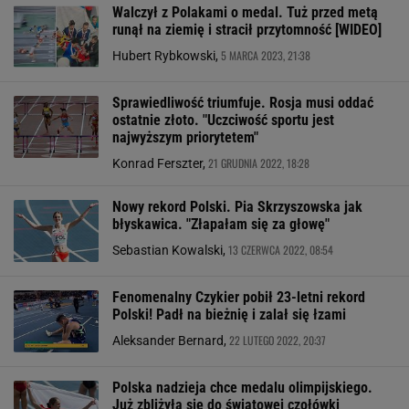
Walczył z Polakami o medal. Tuż przed metą
runął na ziemię i stracił przytomność [WIDEO]
5 MARCA 2023, 21:38
Hubert Rybkowski,
Sprawiedliwość triumfuje. Rosja musi oddać
ostatnie złoto. "Uczciwość sportu jest
najwyższym priorytetem"
21 GRUDNIA 2022, 18:28
Konrad Ferszter,
Nowy rekord Polski. Pia Skrzyszowska jak
błyskawica. "Złapałam się za głowę"
13 CZERWCA 2022, 08:54
Sebastian Kowalski,
Fenomenalny Czykier pobił 23-letni rekord
Polski! Padł na bieżnię i zalał się łzami
22 LUTEGO 2022, 20:37
Aleksander Bernard,
Polska nadzieja chce medalu olimpijskiego.
Już zbliżyła się do światowej czołówki