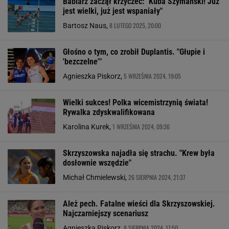
Babiarz zaczął krzyczeć: "Kuba Szymański! Już
jest wielki, już jest wspaniały"
8 LUTEGO 2025, 20:00
Bartosz Naus,
Głośno o tym, co zrobił Duplantis. "Głupie i
'bezczelne'"
5 WRZEŚNIA 2024, 19:05
Agnieszka Piskorz,
Wielki sukces! Polka wicemistrzynią świata!
Rywalka zdyskwalifikowana
1 WRZEŚNIA 2024, 09:36
Karolina Kurek,
Skrzyszowska najadła się strachu. "Krew była
dosłownie wszędzie"
26 SIERPNIA 2024, 21:37
Michał Chmielewski,
Ależ pech. Fatalne wieści dla Skrzyszowskiej.
Najczarniejszy scenariusz
8 SIERPNIA 2024, 17:50
Agnieszka Piskorz,