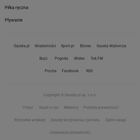
Piłka ręczna
Pływanie
Gazeta.pl
Wiadomości
Sport.pl
Biznes
Gazeta Wyborcza
Buzz
Pogoda
Wideo
Tok.FM
Poczta
Facebook
RSS
Copyright © Gazeta.pl sp. z o.o.
O Nas
Staże u nas
Reklama
Polityka prywatności
Wszystkie artykuły
Zasady korzystania z portalu
Zgłoś uwagi
Ustawienia prywatności