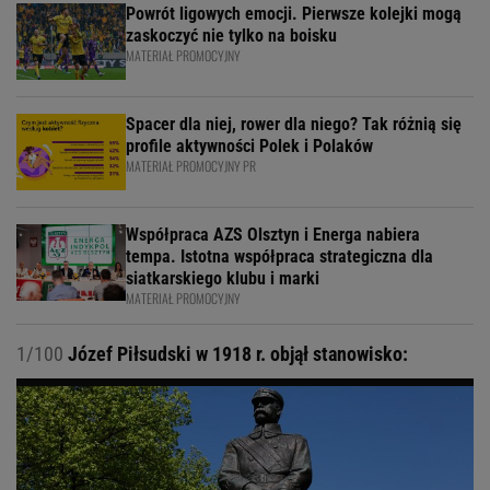
Powrót ligowych emocji. Pierwsze kolejki mogą
zaskoczyć nie tylko na boisku
MATERIAŁ PROMOCYJNY
Spacer dla niej, rower dla niego? Tak różnią się
profile aktywności Polek i Polaków
MATERIAŁ PROMOCYJNY PR
Współpraca AZS Olsztyn i Energa nabiera
tempa. Istotna współpraca strategiczna dla
siatkarskiego klubu i marki
MATERIAŁ PROMOCYJNY
1/100
Józef Piłsudski w 1918 r. objął stanowisko: