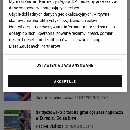
My, nasi Zaufani Partnerzy i Agora S.A. możemy przetwarzać
Kapitalny bieg na MŚ
dane osobowe w następujących celach:
15 WRZEŚNIA 2025, 14:25
Filip Macuda,
Użycie dokładnych danych geolokalizacyjnych. Aktywne
skanowanie charakterystyki urządzenia do celów
Deklasacja! Skrzyszowska odpaliła turbo tuż
identyfikacji. Przechowywanie informacji na urządzeniu lub
przed mistrzostwami świata
dostęp do nich. Spersonalizowane reklamy i treści, pomiar
reklam i treści, badnie odbiorców i ulepszanie usług.
23 SIERPNIA 2025, 19:39
Marcin Jaz,
Lista Zaufanych Partnerów
Oto co zrobiła Skrzyszowska! Polka nie
spodziewała się takiego wyniku
USTAWIENIA ZAAWANSOWANE
16 SIERPNIA 2025, 17:06
Szymon Szczepanik,
AKCEPTUJĘ
W trakcie biegu wypadł mu penis. Po tym co
zrobił, stał się bohaterem
24 CZERWCA 2025, 20:32
Jakub Trochimowicz,
Skrzyszowska przebiła granicę! Jest najlepsza
w Europie. Co za bieg!
23 MAJA 2025, 21:44
Kacper Ciuksza,