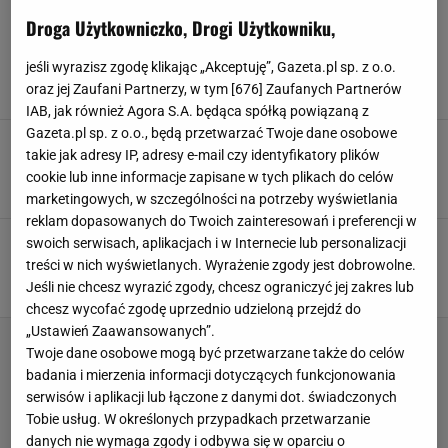
BIEG PRZEZ PŁOTKI
Droga Użytkowniczko, Drogi Użytkowniku,
Świetny bieg polskiego faworyta do złota na
HMŚ!
jeśli wyrazisz zgodę klikając „Akceptuję”, Gazeta.pl sp. z o.o.
oraz jej Zaufani Partnerzy, w tym [
676
] Zaufanych Partnerów
21 MARCA 2026, 10:51
Dominik Stachowiak,
IAB, jak również Agora S.A. będąca spółką powiązaną z
Gazeta.pl sp. z o.o., będą przetwarzać Twoje dane osobowe
Pia Skrzyszowska z mistrzowskim tytułem!
takie jak adresy IP, adresy e-mail czy identyfikatory plików
Gigantyczna przewaga
cookie lub inne informacje zapisane w tych plikach do celów
28 LUTEGO 2026, 22:04
Kacper Marciniak,
marketingowych, w szczególności na potrzeby wyświetlania
reklam dopasowanych do Twoich zainteresowań i preferencji w
To nie żart. Gwiazda polskiego sportu mówi o
swoich serwisach, aplikacjach i w Internecie lub personalizacji
zmianie dyscypliny
treści w nich wyświetlanych. Wyrażenie zgody jest dobrowolne.
Jeśli nie chcesz wyrazić zgody, chcesz ograniczyć jej zakres lub
4 LUTEGO 2026, 15:31
Hubert Rybkowski,
chcesz wycofać zgodę uprzednio udzieloną przejdź do
„Ustawień Zaawansowanych”.
Twoje dane osobowe mogą być przetwarzane także do celów
badania i mierzenia informacji dotyczących funkcjonowania
serwisów i aplikacji lub łączone z danymi dot. świadczonych
Tobie usług. W określonych przypadkach przetwarzanie
danych nie wymaga zgody i odbywa się w oparciu o