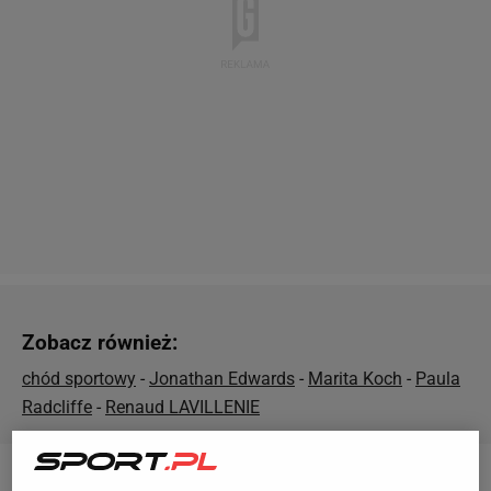
Zobacz również:
chód sportowy
-
Jonathan Edwards
-
Marita Koch
-
Paula
Radcliffe
-
Renaud LAVILLENIE