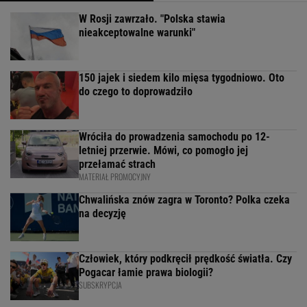
W Rosji zawrzało. "Polska stawia
nieakceptowalne warunki"
150 jajek i siedem kilo mięsa tygodniowo. Oto
do czego to doprowadziło
Wróciła do prowadzenia samochodu po 12-
letniej przerwie. Mówi, co pomogło jej
przełamać strach
MATERIAŁ PROMOCYJNY
Chwalińska znów zagra w Toronto? Polka czeka
na decyzję
Człowiek, który podkręcił prędkość światła. Czy
Pogacar łamie prawa biologii?
SUBSKRYPCJA