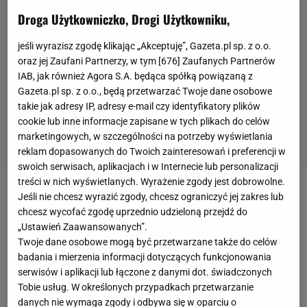
Droga Użytkowniczko, Drogi Użytkowniku,
jeśli wyrazisz zgodę klikając „Akceptuję”, Gazeta.pl sp. z o.o.
oraz jej Zaufani Partnerzy, w tym [
676
] Zaufanych Partnerów
IAB, jak również Agora S.A. będąca spółką powiązaną z
Gazeta.pl sp. z o.o., będą przetwarzać Twoje dane osobowe
takie jak adresy IP, adresy e-mail czy identyfikatory plików
cookie lub inne informacje zapisane w tych plikach do celów
marketingowych, w szczególności na potrzeby wyświetlania
reklam dopasowanych do Twoich zainteresowań i preferencji w
swoich serwisach, aplikacjach i w Internecie lub personalizacji
treści w nich wyświetlanych. Wyrażenie zgody jest dobrowolne.
Dwa tygodnie temu Jakub Szymański został
Jeśli nie chcesz wyrazić zgody, chcesz ograniczyć jej zakres lub
chcesz wycofać zgodę uprzednio udzieloną przejdź do
halowym mistrzem Europy. Do Apeldoorn pojechał w
„Ustawień Zaawansowanych”.
roli faworyta i cały czas podkreślał, że nim jest.
Twoje dane osobowe mogą być przetwarzane także do celów
Powtarzał, że interesuje go tylko złoto. Po
badania i mierzenia informacji dotyczących funkcjonowania
serwisów i aplikacji lub łączone z danymi dot. świadczonych
eliminacjach i półfinałach podkreślał, że oszczędzał
Tobie usług. W określonych przypadkach przetwarzanie
siły, że kumulował energię na finał. I w nim nie
danych nie wymaga zgody i odbywa się w oparciu o