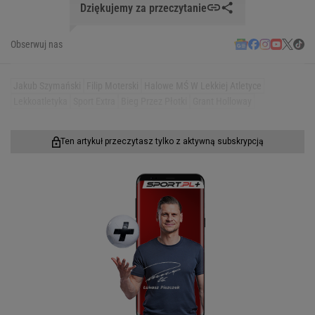
Dziękujemy za przeczytanie
Obserwuj nas
Jakub Szymański
Filip Moterski
Halowe MŚ W Lekkiej Atletyce
Lekkoatletyka
Sport Extra
Bieg Przez Płotki
Grant Holloway