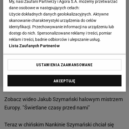
My, nasi Zaufani Partnerzy i Agora S.A. możemy przetwarzać
dane osobowe w następujących celach:
Użycie dokładnych danych geolokalizacyjnych. Aktywne
skanowanie charakterystyki urządzenia do celów
identyfikacji. Przechowywanie informacji na urządzeniu lub
dostęp do nich. Spersonalizowane reklamy i treści, pomiar
reklam i treści, badnie odbiorców i ulepszanie usług.
Lista Zaufanych Partnerów
USTAWIENIA ZAAWANSOWANE
AKCEPTUJĘ
Zobacz wideo
Jakub Szymański halowym mistrzem
Europy. "Świetlane czasy przed nami"
Teraz w chińskim Nankinie Szymański chciał się