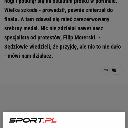
nogi i potknął się na ostatnim płotku w półfinale.
Wielka szkoda - prowadził, pewnie zmierzał do
finału. A tam zdawał się mieć zarezerwowany
srebrny medal. Nic nie zdziałał nawet nasz
specjalista od protestów, Filip Moterski. -
Sędziowie wiedzieli, że przyjdę, ale nic to nie dało
- mówi nam działacz.