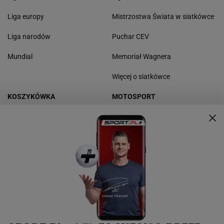
Liga europy
Mistrzostwa Świata w siatkówce
Liga narodów
Puchar CEV
Mundial
Memoriał Wagnera
Więcej o siatkówce
KOSZYKÓWKA
MOTOSPORT
NBA
F1
Polska Liga Koszykówki
Rajdy
Basket Liga Kobiet
Rajd Dakar
Reprezentacja w koszykówkę
Rajd Polski
Wyniki koszykówki
Żużel
LeBron James
Drużynowy Puchar Świata