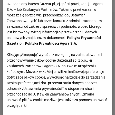
zawiódł, pobiegł po złoto.
uzasadniony interes Gazeta.pl, jej spółki powiązanej – Agora
S.A. – lub Zaufanych Partnerów. Takiemu przetwarzaniu
możesz się sprzeciwić, przechodząc do „Ustawień
Zaawansowanych” lub przez kontakt z administratorem – w
zależności od zakresu sprzeciwu i podmiotu, wobec którego
jest kierowany. Więcej informacji o przetwarzaniu danych
osobowych znajdziesz w dokumencie
Polityka Prywatności
Gazeta.pl
i
Polityka Prywatności Agora S.A.
Klikając „Akceptuję” wyrażasz też zgodę na zainstalowanie i
przechowywanie plików cookie Gazeta.pl sp. z o.o., jej
Zaufanych Partnerów i Agora S.A. na Twoim urządzeniu
końcowym. Możesz w każdej chwili zmienić swoje preferencje
dotyczące plików cookie, wywołując narzędzie do zarządzania
twoimi preferencjami dot. przetwarzania danych poprzez
odnośnik „Ustawienia prywatności ” w stopce serwisu i
przechodząc do „Ustawień Zaawansowanych”. Zmiana
ustawień plików cookie możliwa jest także za pomocą ustawień
przeglądarki.