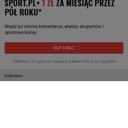
Robert Kubica
Adam Małysz
Kajetan Kajetanowicz
INNE SPORTY
Boks
Golf
Kolarstwo
Piłka ręczna
Pływanie
Rugby
Skoki narciarskie