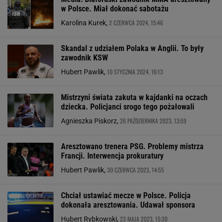
w Polsce. Miał dokonać sabotażu
2 CZERWCA 2024, 15:46
Karolina Kurek,
Skandal z udziałem Polaka w Anglii. To były
zawodnik KSW
10 STYCZNIA 2024, 16:13
Hubert Pawlik,
Mistrzyni świata zakuta w kajdanki na oczach
dziecka. Policjanci srogo tego pożałowali
26 PAŹDZIERNIKA 2023, 13:59
Agnieszka Piskorz,
Aresztowano trenera PSG. Problemy mistrza
Francji. Interwencja prokuratury
30 CZERWCA 2023, 14:55
Hubert Pawlik,
Chciał ustawiać mecze w Polsce. Policja
dokonała aresztowania. Udawał sponsora
23 MAJA 2023, 15:30
Hubert Rybkowski,