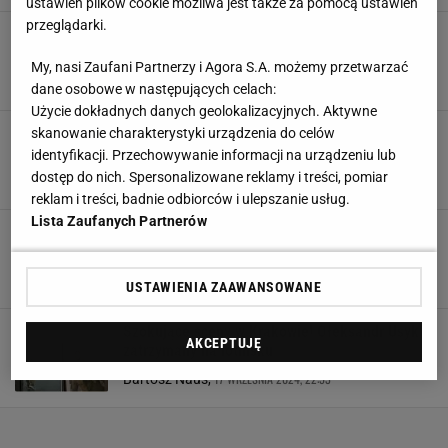
ustawień plików cookie możliwa jest także za pomocą ustawień
przeglądarki.
Media: znany zawodnik KSW zatrzymany ws.
zabójstwa w Warszawie
My, nasi Zaufani Partnerzy i Agora S.A. możemy przetwarzać
25 MARCA 2025, 10:47
Hubert Pawlik,
dane osobowe w następujących celach:
Użycie dokładnych danych geolokalizacyjnych. Aktywne
Skandaliczne sceny przed meczem Polska -
skanowanie charakterystyki urządzenia do celów
Chorwacja. Mamy komunikat policji
identyfikacji. Przechowywanie informacji na urządzeniu lub
dostęp do nich. Spersonalizowane reklamy i treści, pomiar
21 PAŹDZIERNIKA 2024, 11:03
Agnieszka Piskorz,
reklam i treści, badnie odbiorców i ulepszanie usług.
Lista Zaufanych Partnerów
Promotor Usyka wbił szpilkę Polakom.
Oczekuje odszkodowania
18 WRZEŚNIA 2024, 18:37
Michał Chmielewski,
USTAWIENIA ZAAWANSOWANE
Szokujące sceny w Krakowie! Ołeksandr Usyk
AKCEPTUJĘ
zatrzymany na lotnisku
17 WRZEŚNIA 2024, 22:53
Bartosz Naus,