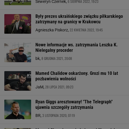
6 SIERPNIA 2022, 19:23
Seweryn Czernek,
Były prezes ukraińskiego związku piłkarskiego
zatrzymany na granicy w Krakowcu
22 KWIETNIA 2022, 19:45
Agnieszka Piskorz,
Nowe informacje ws. zatrzymania Leszka K.
Nielegalny proceder
8 GRUDNIA 2021, 20:08
bk,
Mamed Chalidow oskarżony. Grozi mu 10 lat
pozbawienia wolności
28 LIPCA 2021, 09:23
JaM,
Ryan Giggs aresztowany! "The Telegraph"
ujawnia szczegóły zatrzymania
3 LISTOPADA 2020, 07:19
BR,