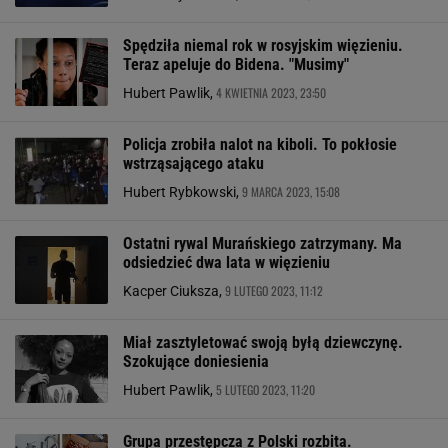
Spędziła niemal rok w rosyjskim więzieniu.
Teraz apeluje do Bidena. "Musimy"
4 KWIETNIA 2023, 23:50
Hubert Pawlik,
Policja zrobiła nalot na kiboli. To pokłosie
wstrząsającego ataku
9 MARCA 2023, 15:08
Hubert Rybkowski,
Ostatni rywal Murańskiego zatrzymany. Ma
odsiedzieć dwa lata w więzieniu
9 LUTEGO 2023, 11:12
Kacper Ciuksza,
Miał zasztyletować swoją byłą dziewczynę.
Szokujące doniesienia
5 LUTEGO 2023, 11:20
Hubert Pawlik,
Grupa przestępcza z Polski rozbita.