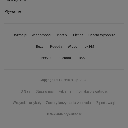
Piłka ręczna
Pływanie
Gazeta.pl
Wiadomości
Sport.pl
Biznes
Gazeta Wyborcza
Buzz
Pogoda
Wideo
Tok.FM
Poczta
Facebook
RSS
Copyright © Gazeta.pl sp. z o.o.
O Nas
Staże u nas
Reklama
Polityka prywatności
Wszystkie artykuły
Zasady korzystania z portalu
Zgłoś uwagi
Ustawienia prywatności