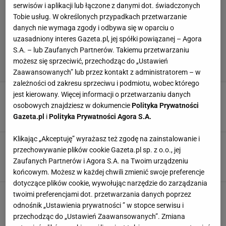
serwisów i aplikacji lub łączone z danymi dot. świadczonych
Tobie usług. W określonych przypadkach przetwarzanie
danych nie wymaga zgody i odbywa się w oparciu o
uzasadniony interes Gazeta.pl, jej spółki powiązanej – Agora
S.A. – lub Zaufanych Partnerów. Takiemu przetwarzaniu
możesz się sprzeciwić, przechodząc do „Ustawień
Zaawansowanych” lub przez kontakt z administratorem – w
zależności od zakresu sprzeciwu i podmiotu, wobec którego
Sześciu pseudokibiców z Łodzi zatrzymanych.
jest kierowany. Więcej informacji o przetwarzaniu danych
Grozi im nawet do 15 lat więzienia
osobowych znajdziesz w dokumencie
Polityka Prywatności
Gazeta.pl
i
Polityka Prywatności Agora S.A.
23 PAŹDZIERNIKA 2025, 10:25
Hubert Pawlik,
Klikając „Akceptuję” wyrażasz też zgodę na zainstalowanie i
Absolutny wstrząs! Mistrz Polski zatrzymany za
przechowywanie plików cookie Gazeta.pl sp. z o.o., jej
udział w grupie przestępczej
Zaufanych Partnerów i Agora S.A. na Twoim urządzeniu
22 PAŹDZIERNIKA 2025, 10:31
Hubert Pawlik,
końcowym. Możesz w każdej chwili zmienić swoje preferencje
dotyczące plików cookie, wywołując narzędzie do zarządzania
Andrzej K. zatrzymany przez CBŚP. Straty na
twoimi preferencjami dot. przetwarzania danych poprzez
ponad 20 mln złotych
odnośnik „Ustawienia prywatności ” w stopce serwisu i
przechodząc do „Ustawień Zaawansowanych”. Zmiana
26 CZERWCA 2025, 09:33
Hubert Pawlik,