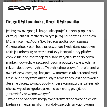
USA. Oto co go czeka
29 STYCZNIA 2026, 09:41
Hubert Rybkowski,
Droga Użytkowniczko, Drogi Użytkowniku,
Zarobił 16 milionów. Policja zatrzymała go po
kradzieży 23 dolarów
jeśli wyrazisz zgodę klikając „Akceptuję”, Gazeta.pl sp. z o.o.
20 STYCZNIA 2026, 06:00
Krzysztof Sobczak,
oraz jej Zaufani Partnerzy, w tym [
676
] Zaufanych Partnerów
IAB, jak również Agora S.A. będąca spółką powiązaną z
Gazeta.pl sp. z o.o., będą przetwarzać Twoje dane osobowe
takie jak adresy IP, adresy e-mail czy identyfikatory plików
cookie lub inne informacje zapisane w tych plikach do celów
marketingowych, w szczególności na potrzeby wyświetlania
reklam dopasowanych do Twoich zainteresowań i preferencji w
swoich serwisach, aplikacjach i w Internecie lub personalizacji
treści w nich wyświetlanych. Wyrażenie zgody jest dobrowolne.
Jeśli nie chcesz wyrazić zgody, chcesz ograniczyć jej zakres lub
chcesz wycofać zgodę uprzednio udzieloną przejdź do
„Ustawień Zaawansowanych”.
Twoje dane osobowe mogą być przetwarzane także do celów
badania i mierzenia informacji dotyczących funkcjonowania