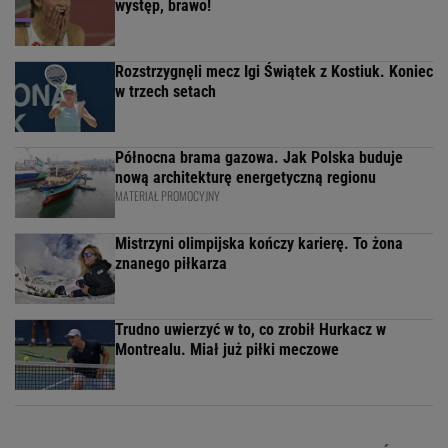
występ, brawo!
Rozstrzygnęli mecz Igi Świątek z Kostiuk. Koniec
w trzech setach
Północna brama gazowa. Jak Polska buduje
nową architekturę energetyczną regionu
MATERIAŁ PROMOCYJNY
Mistrzyni olimpijska kończy karierę. To żona
znanego piłkarza
Trudno uwierzyć w to, co zrobił Hurkacz w
Montrealu. Miał już piłki meczowe