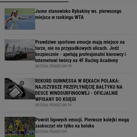
Jasne stanowisko Rybakiny ws. pierwszego
miejsca w rankingu WTA
Prawdziwe sportowe emocje mają miejsce na
torze, nie na przypadkowych ulicach. Jedź
bezpiecznie - apelują profesjonalni kierowcy i
internetowi twórcy na 4F Racing Academy
MATERIAŁ PROMOCYJNY PR
REKORD GUINNESSA W RĘKACH POLAKA:
NAJSZYBSZE PRZEPŁYNIĘCIĘ BAŁTYKU NA
DESCE WINDSURFINGOWEJ - OFICJALNIE
WPISANY DO KSIĘGI
MATERIAŁ PROMOCYJNY PR
Powrót ligowych emocji. Pierwsze kolejki mogą
zaskoczyć nie tylko na boisku
MATERIAŁ PROMOCYJNY