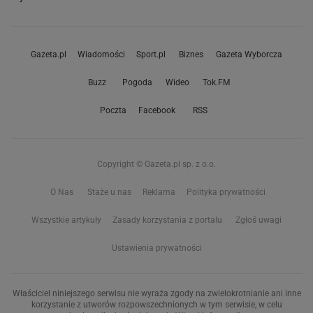
Gazeta.pl
Wiadomości
Sport.pl
Biznes
Gazeta Wyborcza
Buzz
Pogoda
Wideo
Tok.FM
Poczta
Facebook
RSS
Copyright © Gazeta.pl sp. z o.o.
O Nas
Staże u nas
Reklama
Polityka prywatności
Wszystkie artykuły
Zasady korzystania z portalu
Zgłoś uwagi
Ustawienia prywatności
Właściciel niniejszego serwisu nie wyraża zgody na zwielokrotnianie ani inne
korzystanie z utworów rozpowszechnionych w tym serwisie, w celu