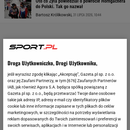
Oto co Żyła powiedział o powrocie Horngachera
do Polski. Tak go nazwał
31 LIPCA 2026, 10:44
Bartosz Królikowski,
Droga Użytkowniczko, Drogi Użytkowniku,
jeśli wyrazisz zgodę klikając „Akceptuję”, Gazeta.pl sp. z o.o.
oraz jej Zaufani Partnerzy, w tym [
676
] Zaufanych Partnerów
IAB, jak również Agora S.A. będąca spółką powiązaną z
Gazeta.pl sp. z o.o., będą przetwarzać Twoje dane osobowe
takie jak adresy IP, adresy e-mail czy identyfikatory plików
cookie lub inne informacje zapisane w tych plikach do celów
marketingowych, w szczególności na potrzeby wyświetlania
reklam dopasowanych do Twoich zainteresowań i preferencji w
swoich serwisach, aplikacjach i w Internecie lub personalizacji