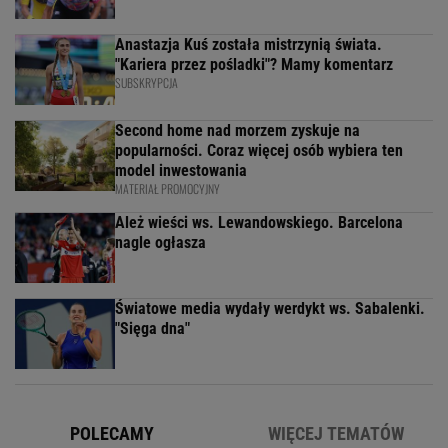
Anastazja Kuś została mistrzynią świata.
"Kariera przez pośladki"? Mamy komentarz
SUBSKRYPCJA
Second home nad morzem zyskuje na
popularności. Coraz więcej osób wybiera ten
model inwestowania
MATERIAŁ PROMOCYJNY
Ależ wieści ws. Lewandowskiego. Barcelona
nagle ogłasza
Światowe media wydały werdykt ws. Sabalenki.
"Sięga dna"
POLECAMY
WIĘCEJ TEMATÓW