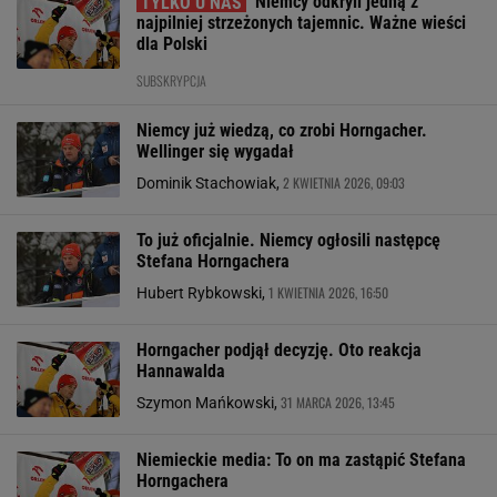
Niemcy odkryli jedną z
najpilniej strzeżonych tajemnic. Ważne wieści
dla Polski
SUBSKRYPCJA
Niemcy już wiedzą, co zrobi Horngacher.
Wellinger się wygadał
2 KWIETNIA 2026, 09:03
Dominik Stachowiak,
To już oficjalnie. Niemcy ogłosili następcę
Stefana Horngachera
1 KWIETNIA 2026, 16:50
Hubert Rybkowski,
Horngacher podjął decyzję. Oto reakcja
Hannawalda
31 MARCA 2026, 13:45
Szymon Mańkowski,
Niemieckie media: To on ma zastąpić Stefana
Horngachera