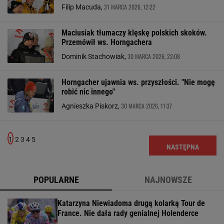
31 MARCA 2026, 12:22
Filip Macuda,
Maciusiak tłumaczy klęskę polskich skoków.
Przemówił ws. Horngachera
30 MARCA 2026, 22:08
Dominik Stachowiak,
Horngacher ujawnia ws. przyszłości. "Nie mogę
robić nic innego"
30 MARCA 2026, 11:37
Agnieszka Piskorz,
1
2
3
4
5
NASTĘPNA
POPULARNE
NAJNOWSZE
Katarzyna Niewiadoma drugą kolarką Tour de
France. Nie dała rady genialnej Holenderce