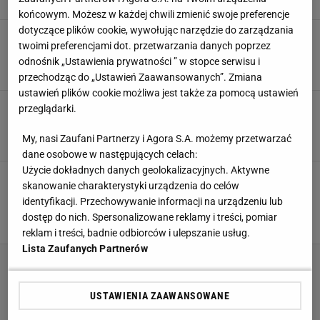
SUBSKRYPCJA
końcowym. Możesz w każdej chwili zmienić swoje preferencje
dotyczące plików cookie, wywołując narzędzie do zarządzania
Maciusiak powiedział, co myśli o współpracy z
twoimi preferencjami dot. przetwarzania danych poprzez
Horngacherem. "Po to tutaj jest"
odnośnik „Ustawienia prywatności ” w stopce serwisu i
29 MAJA 2026, 19:41
Szymon Mańkowski,
przechodząc do „Ustawień Zaawansowanych”. Zmiana
ustawień plików cookie możliwa jest także za pomocą ustawień
Tomasiaka i kadrę skoczków czeka rewolucja.
przeglądarki.
Tak będą teraz trenować
My, nasi Zaufani Partnerzy i Agora S.A. możemy przetwarzać
28 MAJA 2026, 18:27
Błażej Winter,
dane osobowe w następujących celach:
Użycie dokładnych danych geolokalizacyjnych. Aktywne
Oto co Horngacher naprawdę
skanowanie charakterystyki urządzenia do celów
będzie robił w Polsce. Małysz wszystko
identyfikacji. Przechowywanie informacji na urządzeniu lub
wyjaśnił
dostęp do nich. Spersonalizowane reklamy i treści, pomiar
SUBSKRYPCJA
reklam i treści, badnie odbiorców i ulepszanie usług.
Lista Zaufanych Partnerów
USTAWIENIA ZAAWANSOWANE