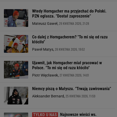
Wtedy Horngacher ma przyjechać do Polski.
PZN ogłasza. "Dostał zaproszenie"
29 KWIETNIA 2026, 21:28
Mateusz Gaweł,
Co dalej z Horngacherem? "To mi się od razu
kłóciło"
28 KWIETNIA 2026, 19:52
Paweł Matys,
Ujawnił, jak Horngacher miał pracować w
Polsce. "To mi się od razu kłóciło"
27 KWIETNIA 2026, 14:01
Piotr Więcławek,
Niemcy piszą o Małyszu. "Trwają zawirowania"
25 KWIETNIA 2026, 11:59
Aleksander Bernard,
Najnowsze wieści ws.