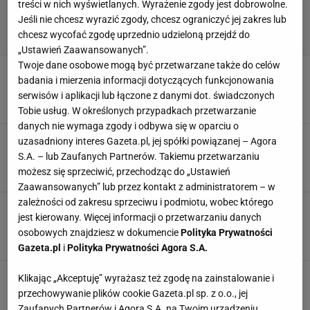
treści w nich wyświetlanych. Wyrażenie zgody jest dobrowolne.
Jeśli nie chcesz wyrazić zgody, chcesz ograniczyć jej zakres lub
chcesz wycofać zgodę uprzednio udzieloną przejdź do
„Ustawień Zaawansowanych”.
Twoje dane osobowe mogą być przetwarzane także do celów
Horngacher szczerze o Polakach po powrocie.
badania i mierzenia informacji dotyczących funkcjonowania
"Widzę to"
serwisów i aplikacji lub łączone z danymi dot. świadczonych
29 LIPCA 2026, 06:00
Dominik Stachowiak,
Tobie usług. W określonych przypadkach przetwarzanie
danych nie wymaga zgody i odbywa się w oparciu o
Tomasiak wypowiedział się na temat
uzasadniony interes Gazeta.pl, jej spółki powiązanej – Agora
współpracy z Horngacherem
S.A. – lub Zaufanych Partnerów. Takiemu przetwarzaniu
możesz się sprzeciwić, przechodząc do „Ustawień
24 LIPCA 2026, 06:00
Piotr Więcławek,
Zaawansowanych” lub przez kontakt z administratorem – w
zależności od zakresu sprzeciwu i podmiotu, wobec którego
Stoch wróci do polskiej kadry? Zaskakujące
jest kierowany. Więcej informacji o przetwarzaniu danych
słowa Horngachera
osobowych znajdziesz w dokumencie
Polityka Prywatności
18 LIPCA 2026, 10:00
Błażej Winter,
Gazeta.pl
i
Polityka Prywatności Agora S.A.
Rewolucja w polskiej kadrze.
Klikając „Akceptuję” wyrażasz też zgodę na zainstalowanie i
Czegoś takiego nie było od dziewięciu lat
przechowywanie plików cookie Gazeta.pl sp. z o.o., jej
Zaufanych Partnerów i Agora S.A. na Twoim urządzeniu