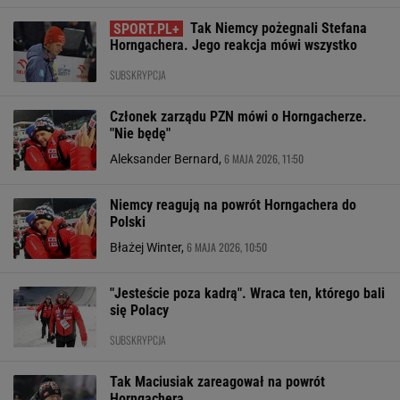
Tak Niemcy pożegnali Stefana
Horngachera. Jego reakcja mówi wszystko
SUBSKRYPCJA
Członek zarządu PZN mówi o Horngacherze.
"Nie będę"
6 MAJA 2026, 11:50
Aleksander Bernard,
Niemcy reagują na powrót Horngachera do
Polski
6 MAJA 2026, 10:50
Błażej Winter,
"Jesteście poza kadrą". Wraca ten, którego bali
się Polacy
SUBSKRYPCJA
Tak Maciusiak zareagował na powrót
Horngachera