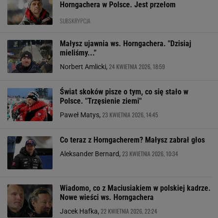
Horngachera w Polsce. Jest przełom
SUBSKRYPCJA
Małysz ujawnia ws. Horngachera. "Dzisiaj
mieliśmy..."
24 KWIETNIA 2026, 18:59
Norbert Amlicki,
Świat skoków pisze o tym, co się stało w
Polsce. "Trzęsienie ziemi"
23 KWIETNIA 2026, 14:45
Paweł Matys,
Co teraz z Horngacherem? Małysz zabrał głos
23 KWIETNIA 2026, 10:34
Aleksander Bernard,
Wiadomo, co z Maciusiakiem w polskiej kadrze.
Nowe wieści ws. Horngachera
22 KWIETNIA 2026, 22:24
Jacek Hafka,