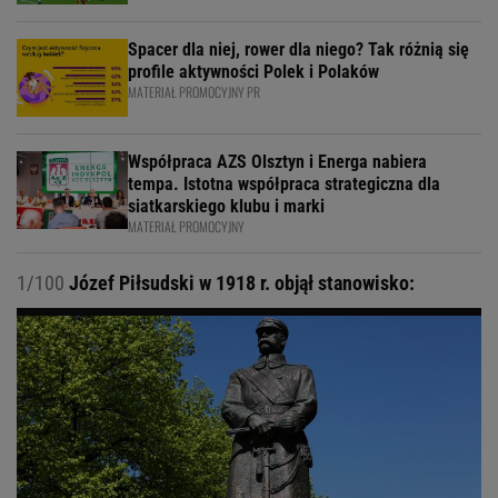
Spacer dla niej, rower dla niego? Tak różnią się
profile aktywności Polek i Polaków
MATERIAŁ PROMOCYJNY PR
Współpraca AZS Olsztyn i Energa nabiera
tempa. Istotna współpraca strategiczna dla
siatkarskiego klubu i marki
MATERIAŁ PROMOCYJNY
1/100
Józef Piłsudski w 1918 r. objął stanowisko: