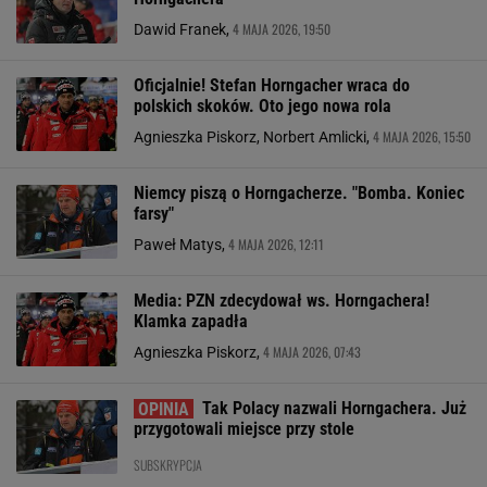
4 MAJA 2026, 19:50
Dawid Franek,
Oficjalnie! Stefan Horngacher wraca do
polskich skoków. Oto jego nowa rola
4 MAJA 2026, 15:50
Agnieszka Piskorz, Norbert Amlicki,
Niemcy piszą o Horngacherze. "Bomba. Koniec
farsy"
4 MAJA 2026, 12:11
Paweł Matys,
Media: PZN zdecydował ws. Horngachera!
Klamka zapadła
4 MAJA 2026, 07:43
Agnieszka Piskorz,
Tak Polacy nazwali Horngachera. Już
przygotowali miejsce przy stole
SUBSKRYPCJA