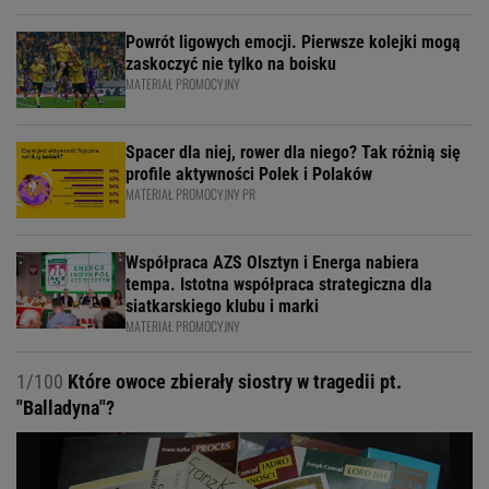
Powrót ligowych emocji. Pierwsze kolejki mogą
zaskoczyć nie tylko na boisku
MATERIAŁ PROMOCYJNY
Spacer dla niej, rower dla niego? Tak różnią się
profile aktywności Polek i Polaków
MATERIAŁ PROMOCYJNY PR
Współpraca AZS Olsztyn i Energa nabiera
tempa. Istotna współpraca strategiczna dla
siatkarskiego klubu i marki
MATERIAŁ PROMOCYJNY
1/100
Które owoce zbierały siostry w tragedii pt.
"Balladyna"?