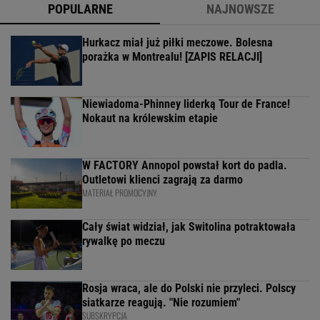
POPULARNE
NAJNOWSZE
Hurkacz miał już piłki meczowe. Bolesna
porażka w Montrealu! [ZAPIS RELACJI]
Niewiadoma-Phinney liderką Tour de France!
Nokaut na królewskim etapie
W FACTORY Annopol powstał kort do padla.
Outletowi klienci zagrają za darmo
MATERIAŁ PROMOCYJNY
Cały świat widział, jak Switolina potraktowała
rywalkę po meczu
Rosja wraca, ale do Polski nie przyleci. Polscy
siatkarze reagują. "Nie rozumiem"
SUBSKRYPCJA