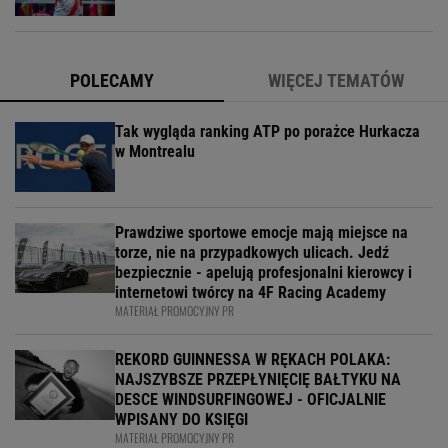
POLECAMY
WIĘCEJ TEMATÓW
Tak wygląda ranking ATP po porażce Hurkacza
w Montrealu
Prawdziwe sportowe emocje mają miejsce na
torze, nie na przypadkowych ulicach. Jedź
bezpiecznie - apelują profesjonalni kierowcy i
internetowi twórcy na 4F Racing Academy
MATERIAŁ PROMOCYJNY PR
REKORD GUINNESSA W RĘKACH POLAKA:
NAJSZYBSZE PRZEPŁYNIĘCIĘ BAŁTYKU NA
DESCE WINDSURFINGOWEJ - OFICJALNIE
WPISANY DO KSIĘGI
MATERIAŁ PROMOCYJNY PR