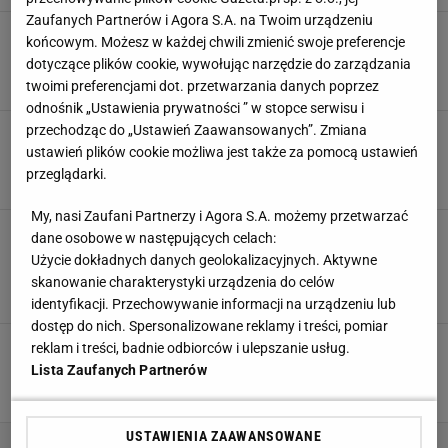
Zaufanych Partnerów i Agora S.A. na Twoim urządzeniu
Bartosz Zmarzlik mistrzem świata! To było
końcowym. Możesz w każdej chwili zmienić swoje preferencje
szalone Grand Prix. Zdecydował ostatni wyścig
dotyczące plików cookie, wywołując narzędzie do zarządzania
30 WRZEŚNIA 2023, 21:42
Jakub Seweryn,
twoimi preferencjami dot. przetwarzania danych poprzez
odnośnik „Ustawienia prywatności ” w stopce serwisu i
przechodząc do „Ustawień Zaawansowanych”. Zmiana
Zmarzlik w finale był ostatni, a na koniec
włączył turbo. Brawo!
ustawień plików cookie możliwa jest także za pomocą ustawień
przeglądarki.
2 WRZEŚNIA 2023, 21:03
Jakub Seweryn,
My, nasi Zaufani Partnerzy i Agora S.A. możemy przetwarzać
Kosmiczne emocje we Wrocławiu! Ostatnie
dane osobowe w następujących celach:
okrążenie dało Polakom Drużynowy Puchar
Użycie dokładnych danych geolokalizacyjnych. Aktywne
Świata! [WIDEO]
skanowanie charakterystyki urządzenia do celów
29 LIPCA 2023, 22:29
Jakub Seweryn,
identyfikacji. Przechowywanie informacji na urządzeniu lub
dostęp do nich. Spersonalizowane reklamy i treści, pomiar
Podium nie dla Zmarzlika, ale Polak osiągnął w
reklam i treści, badnie odbiorców i ulepszanie usług.
GP Czech ważniejszy cel
Lista Zaufanych Partnerów
3 CZERWCA 2023, 21:47
Paweł Matys,
USTAWIENIA ZAAWANSOWANE