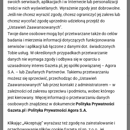
swoich serwisach, aplikacjach i w Internecie lub personalizacji
treści w nich wyświetlanych. Wyrażenie zgody jest dobrowolne.
Jeśli nie chcesz wyrazić zgody, chcesz ograniczyć jej zakres lub
chcesz wycofać zgodę uprzednio udzieloną przejdź do
„Ustawień Zaawansowanych”.
Twoje dane osobowe mogą być przetwarzane także do celów
badania i mierzenia informacji dotyczących funkcjonowania
serwisów i aplikacji lub łączone z danymi dot. świadczonych
Tobie usług. W określonych przypadkach przetwarzanie
Polacy z medalem mistrzostw świata! [ZAPIS
RELACJI]
danych nie wymaga zgody i odbywa się w oparciu o
uzasadniony interes Gazeta.pl, jej spółki powiązanej – Agora
4 PAŹDZIERNIKA 2025, 18:25
Szymon Szczepanik,
S.A. – lub Zaufanych Partnerów. Takiemu przetwarzaniu
możesz się sprzeciwić, przechodząc do „Ustawień
Zrobił to! Polak mistrzem Europy. Już przeszedł
Zaawansowanych” lub przez kontakt z administratorem – w
do historii
zależności od zakresu sprzeciwu i podmiotu, wobec którego
19 WRZEŚNIA 2025, 19:41
Szymon Szczepanik,
jest kierowany. Więcej informacji o przetwarzaniu danych
osobowych znajdziesz w dokumencie
Polityka Prywatności
Gazeta.pl
i
Polityka Prywatności Agora S.A.
Polscy pseudokibice przekroczyli granicę.
Czołowy polski zawodnik pokazał zdjęcie
Klikając „Akceptuję” wyrażasz też zgodę na zainstalowanie i
16 SIERPNIA 2024, 16:52
Paweł Matys,
przechowywanie plików cookie Gazeta.pl sp. z o.o., jej