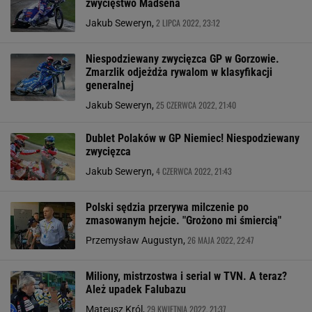
zwycięstwo Madsena
2 LIPCA 2022, 23:12
Jakub Seweryn,
Niespodziewany zwycięzca GP w Gorzowie.
Zmarzlik odjeżdża rywalom w klasyfikacji
generalnej
25 CZERWCA 2022, 21:40
Jakub Seweryn,
Dublet Polaków w GP Niemiec! Niespodziewany
zwycięzca
4 CZERWCA 2022, 21:43
Jakub Seweryn,
Polski sędzia przerywa milczenie po
zmasowanym hejcie. "Grożono mi śmiercią"
26 MAJA 2022, 22:47
Przemysław Augustyn,
Miliony, mistrzostwa i serial w TVN. A teraz?
Ależ upadek Falubazu
29 KWIETNIA 2022, 21:37
Mateusz Król,