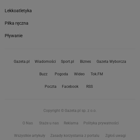
Lekkoatletyka
Piłka ręczna
Pływanie
Gazeta.pl
Wiadomości
Sport.pl
Biznes
Gazeta Wyborcza
Buzz
Pogoda
Wideo
Tok.FM
Poczta
Facebook
RSS
Copyright © Gazeta.pl sp. z o.o.
O Nas
Staże u nas
Reklama
Polityka prywatności
Wszystkie artykuły
Zasady korzystania z portalu
Zgłoś uwagi