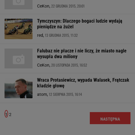
22 GRUDNIA 2015, 20:01
CeKon,
Tymczyszyn: Dlaczego bogaci ludzie wydają
pieniądze na żużel
13 GRUDNIA 2015, 11:32
red,
Falubaz nie płacze i nie liczy, że miasto nagle
wysupła dwa miliony
20 LISTOPADA 2015, 16:52
CeKon,
Wraca Protasiewicz, wypada Walasek, Frątczak
kładzie głowę
12 SIERPNIA 2015, 16:14
atom,
1
2
NASTĘPNA