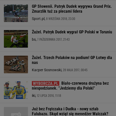
GP Słowenii. Patryk Dudek wygrywa Grand Prix.
Zmarzlik tuż za plecami lidera
8 WRZEŚNIA 2018, 23:30
Sport.pl,
Żużel. Patryk Dudek wygrał GP Polski w Toruniu
7 PAŹDZIERNIKA 2017, 21:43
bs,
Żużel. Trzech Polaków na podium! GP Łotwy dla
nas
28 MAJA 2017, 00:45
Kacper Sosnowski,
Biało-czerwona drużyna bez
niespodzianek. "Jedziemy dla Polski"
12 LIPCA 2016, 11:18
iki,
Już bez Frątczaka i Dudka - nowy sztab
Falubazu. Skąd wziął się menedżer Walczak?