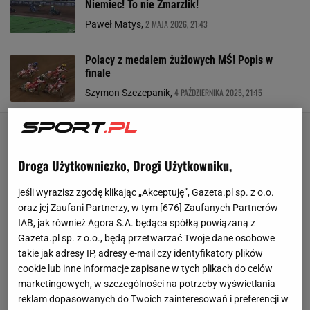
Niemiec! To nie Zmarzlik!
2 MAJA 2026, 21:43
Paweł Matys,
Polacy z medalem żużlowych MŚ! Popis w
finale
4 PAŹDZIERNIKA 2025, 21:15
Szymon Szczepanik,
Droga Użytkowniczko, Drogi Użytkowniku,
jeśli wyrazisz zgodę klikając „Akceptuję”, Gazeta.pl sp. z o.o.
oraz jej Zaufani Partnerzy, w tym [
676
] Zaufanych Partnerów
IAB, jak również Agora S.A. będąca spółką powiązaną z
Gazeta.pl sp. z o.o., będą przetwarzać Twoje dane osobowe
takie jak adresy IP, adresy e-mail czy identyfikatory plików
cookie lub inne informacje zapisane w tych plikach do celów
marketingowych, w szczególności na potrzeby wyświetlania
reklam dopasowanych do Twoich zainteresowań i preferencji w