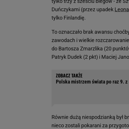
tylko trzy z sześciu biegów - ze 
Duńczykami (przez upadek
Leona
tylko Finlandię.
To oznaczało brak awansu choćby 
zawodach i wielkie rozczarowanie 
do Bartosza Zmarzlika (20 punktó
Patryk Dudek (2 pkt) i Maciej Jan
Polska mistrzem świata po raz 9. z
Równie dużą niespodzianką był br
nieco zostali pokarani za przygot