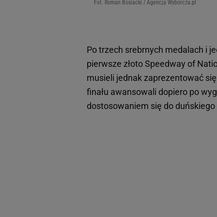
Fot. Roman Bosiacki / Agencja Wyborcza.pl
Po trzech srebrnych medalach i 
pierwsze złoto Speedway of Natio
musieli jednak zaprezentować się
finału awansowali dopiero po wyg
dostosowaniem się do duńskiego 