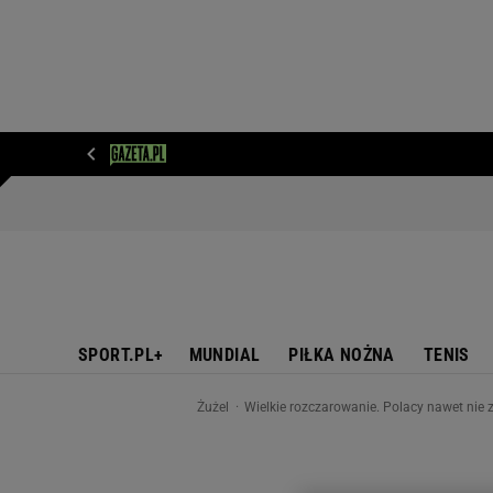
WIADOMOŚCI
NEXT
SPORT
PLOTEK
D
SPORT.PL+
MUNDIAL
PIŁKA NOŻNA
TENIS
Żużel
Wielkie rozczarowanie. Polacy nawet nie 