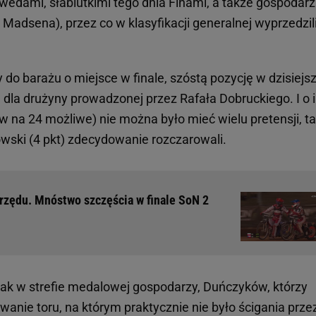
Szwedami, słabiutkimi tego dnia Finami, a także gospodar
Madsena), przez co w klasyfikacji generalnej wyprzedzil
do barażu o miejsce w finale, szóstą pozycję w dzisiejs
dla drużyny prowadzonej przez Rafała Dobruckiego. I o i
w na 24 możliwe) nie można było mieć wielu pretensji, t
owski (4 pkt) zdecydowanie rozczarowali.
 rzędu. Mnóstwo szczęścia w finale SoN 2
ak w strefie medalowej gospodarzy, Duńczyków, którzy
owanie toru, na którym praktycznie nie było ścigania prze