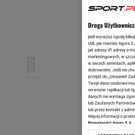
Droga Użytkownicz
jeśli wyrazisz zgodę klika
IAB, jak również Agora S
jak adresy IP, adresy e-m
marketingowych, w szcze
w swoich serwisach, aplik
dobrowolne. Jeśli nie ch
przejdź do „Ustawień Z
Twoje dane osobowe mogą
serwisów i aplikacji lub
danych nie wymaga zgody 
lub Zaufanych Partnerów
lub przez kontakt z admi
Więcej informacji o prz
Prywatności Agora S.A.