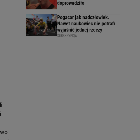
doprowadziło
Pogacar jak nadczłowiek.
Nawet naukowiec nie potrafi
wyjaśnić jednej rzeczy
SUBSKRYPCJA
i
i
owo