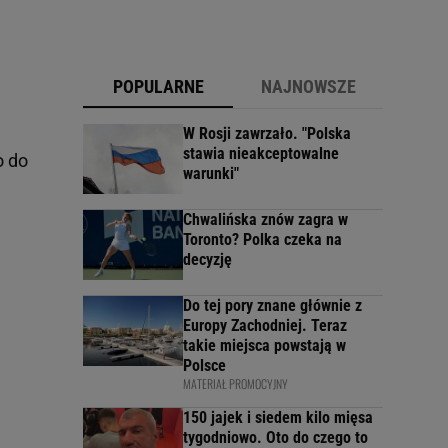
POPULARNE
NAJNOWSZE
W Rosji zawrzało. "Polska
stawia nieakceptowalne
o do
warunki"
Chwalińska znów zagra w
Toronto? Polka czeka na
decyzję
Do tej pory znane głównie z
Europy Zachodniej. Teraz
takie miejsca powstają w
Polsce
MATERIAŁ PROMOCYJNY
150 jajek i siedem kilo mięsa
tygodniowo. Oto do czego to