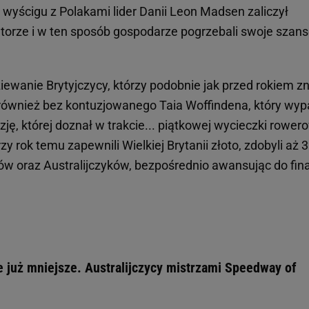
wyścigu z Polakami lider Danii Leon Madsen zaliczył
torze i w ten sposób gospodarze pogrzebali swoje szans
iewanie Brytyjczycy, którzy podobnie jak przed rokiem 
ą również bez kontuzjowanego Taia Woffindena, który wyp
ę, której doznał w trakcie... piątkowej wycieczki rowero
y rok temu zapewnili Wielkiej Brytanii złoto, zdobyli aż 
ów oraz Australijczyków, bezpośrednio awansując do fin
e już mniejsze. Australijczycy mistrzami Speedway of