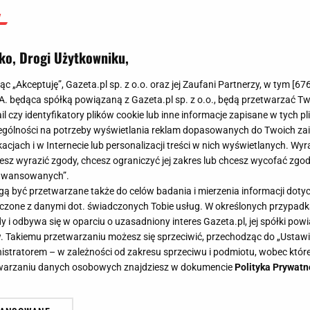
ko, Drogi Użytkowniku,
jąc „Akceptuję”, Gazeta.pl sp. z o.o. oraz jej Zaufani Partnerzy, w tym [
67
.A. będąca spółką powiązaną z Gazeta.pl sp. z o.o., będą przetwarzać T
ail czy identyfikatory plików cookie lub inne informacje zapisane w tych p
gólności na potrzeby wyświetlania reklam dopasowanych do Twoich zain
acjach i w Internecie lub personalizacji treści w nich wyświetlanych. Wyr
cesz wyrazić zgody, chcesz ograniczyć jej zakres lub chcesz wycofać zgo
aawansowanych”.
 być przetwarzane także do celów badania i mierzenia informacji dot
 łączone z danymi dot. świadczonych Tobie usług. W określonych przypad
i odbywa się w oparciu o uzasadniony interes Gazeta.pl, jej spółki powi
. Takiemu przetwarzaniu możesz się sprzeciwić, przechodząc do „Ust
nistratorem – w zależności od zakresu sprzeciwu i podmiotu, wobec które
etwarzaniu danych osobowych znajdziesz w dokumencie
Polityka Prywatn