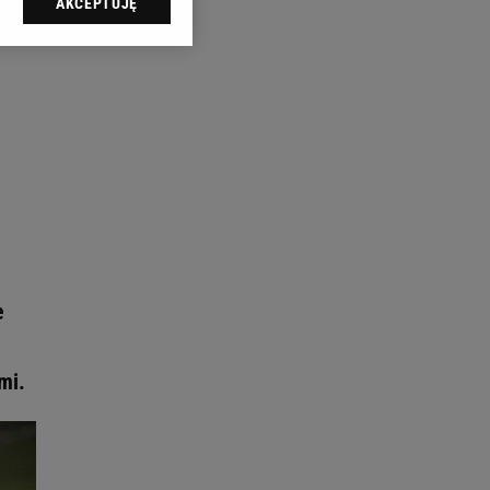
AKCEPTUJĘ
l sp. z o.o., jej
ić swoje preferencje
arzania danych poprzez
ych”. Zmiana ustawień
ach:
 celów identyfikacji.
omiar reklam i treści,
e
mi.