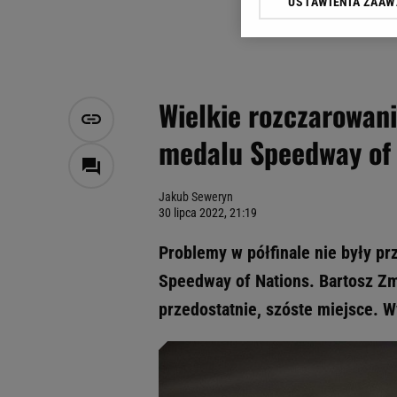
USTAWIENIA ZAA
Klikając „Akceptuję” wyra
Zaufanych Partnerów i A
dotyczące plików cookie,
odnośnik „Ustawienia pr
plików cookie możliwa je
Wielkie rozczarowanie
My, nasi Zaufani Partne
medalu Speedway of 
Użycie dokładnych danych
Przechowywanie informacji
badnie odbiorców i uleps
Jakub Seweryn
30 lipca 2022, 21:19
Problemy w półfinale nie były pr
Speedway of Nations. Bartosz Zma
przedostatnie, szóste miejsce. Wy