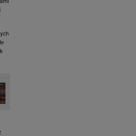
zami
i
zych
le
ak
z