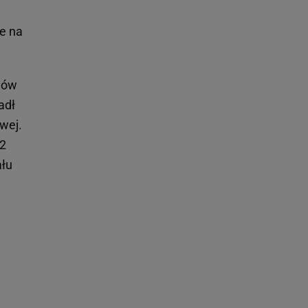
e na
znów
adł
wej.
32
ału