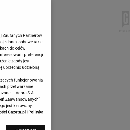
6
] Zaufanych Partnerów
woje dane osobowe takie
likach do celów
teresowań i preferencji
ażenie zgody jest
dę uprzednio udzieloną
yczących funkcjonowania
kach przetwarzanie
ązanej – Agora S.A. –
awień Zaawansowanych”
go jest kierowany.
ości Gazeta.pl
i
Polityka