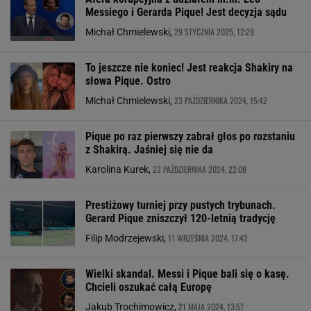
Messiego i Gerarda Pique! Jest decyzja sądu
29 STYCZNIA 2025, 12:29
Michał Chmielewski,
To jeszcze nie koniec! Jest reakcja Shakiry na
słowa Pique. Ostro
23 PAŹDZIERNIKA 2024, 15:42
Michał Chmielewski,
Pique po raz pierwszy zabrał głos po rozstaniu
z Shakirą. Jaśniej się nie da
22 PAŹDZIERNIKA 2024, 22:08
Karolina Kurek,
Prestiżowy turniej przy pustych trybunach.
Gerard Pique zniszczył 120-letnią tradycję
11 WRZEŚNIA 2024, 17:42
Filip Modrzejewski,
Wielki skandal. Messi i Pique bali się o kasę.
Chcieli oszukać całą Europę
21 MAJA 2024, 13:57
Jakub Trochimowicz,