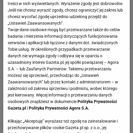
treści w nich wyświetlanych. Wyrażenie zgody jest dobrowolne.
Jeśli nie chcesz wyrazić zgody, chcesz ograniczyć jej zakres lub
chcesz wycofać zgodę uprzednio udzieloną przejdź do
„Ustawień Zaawansowanych”.
Twoje dane osobowe mogą być przetwarzane także do celów
badania i mierzenia informacji dotyczących funkcjonowania
serwisów i aplikacji lub łączone z danymi dot. świadczonych
Tobie usług. W określonych przypadkach przetwarzanie
Gerard Pique przekroczył granicę. Teraz
danych nie wymaga zgody i odbywa się w oparciu o
usłyszał wyrok
uzasadniony interes Gazeta.pl, jej spółki powiązanej – Agora
S.A. – lub Zaufanych Partnerów. Takiemu przetwarzaniu
6 MAJA 2026, 23:36
Paweł Matys,
możesz się sprzeciwić, przechodząc do „Ustawień
Zaawansowanych” lub przez kontakt z administratorem – w
Pique nie mógł przepuścić takiej szansy.
zależności od zakresu sprzeciwu i podmiotu, wobec którego
Napisał to od razu po porażce Realu
jest kierowany. Więcej informacji o przetwarzaniu danych
15 STYCZNIA 2026, 10:45
Piotr Więcławek,
osobowych znajdziesz w dokumencie
Polityka Prywatności
Gazeta.pl
i
Polityka Prywatności Agora S.A.
Yamal kupił willę za fortunę. Nie uwierzysz, kto
w niej wcześniej mieszkał
Klikając „Akceptuję” wyrażasz też zgodę na zainstalowanie i
przechowywanie plików cookie Gazeta.pl sp. z o.o., jej
2 LISTOPADA 2025, 06:40
Paweł Matys,