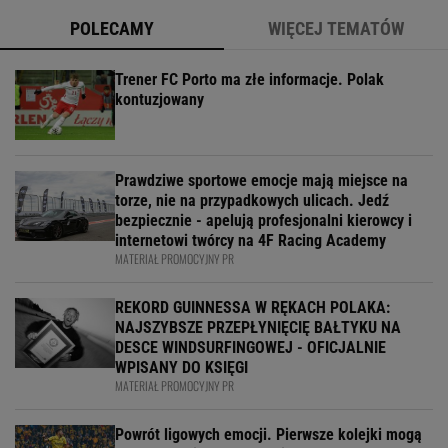
POLECAMY
WIĘCEJ TEMATÓW
Trener FC Porto ma złe informacje. Polak
kontuzjowany
Prawdziwe sportowe emocje mają miejsce na
torze, nie na przypadkowych ulicach. Jedź
bezpiecznie - apelują profesjonalni kierowcy i
internetowi twórcy na 4F Racing Academy
MATERIAŁ PROMOCYJNY PR
REKORD GUINNESSA W RĘKACH POLAKA:
NAJSZYBSZE PRZEPŁYNIĘCIĘ BAŁTYKU NA
DESCE WINDSURFINGOWEJ - OFICJALNIE
WPISANY DO KSIĘGI
MATERIAŁ PROMOCYJNY PR
Powrót ligowych emocji. Pierwsze kolejki mogą