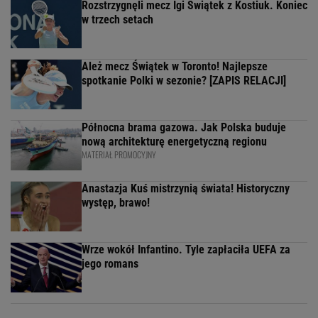
Rozstrzygnęli mecz Igi Świątek z Kostiuk. Koniec
w trzech setach
Ależ mecz Świątek w Toronto! Najlepsze
spotkanie Polki w sezonie? [ZAPIS RELACJI]
Północna brama gazowa. Jak Polska buduje
nową architekturę energetyczną regionu
MATERIAŁ PROMOCYJNY
Anastazja Kuś mistrzynią świata! Historyczny
występ, brawo!
Wrze wokół Infantino. Tyle zapłaciła UEFA za
jego romans