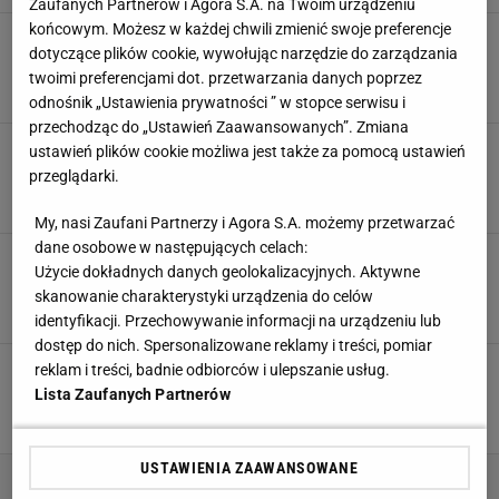
Zaufanych Partnerów i Agora S.A. na Twoim urządzeniu
końcowym. Możesz w każdej chwili zmienić swoje preferencje
Oto nowa odmiana futbolu. W Europie oglądają
dotyczące plików cookie, wywołując narzędzie do zarządzania
ją miliony
twoimi preferencjami dot. przetwarzania danych poprzez
SUBSKRYPCJA
odnośnik „Ustawienia prywatności ” w stopce serwisu i
przechodząc do „Ustawień Zaawansowanych”. Zmiana
To byłaby rewolucja dla Świątek. Chcą usunąć
ustawień plików cookie możliwa jest także za pomocą ustawień
dwie zasady
przeglądarki.
27 LUTEGO 2025, 17:01
Paweł Matys,
My, nasi Zaufani Partnerzy i Agora S.A. możemy przetwarzać
dane osobowe w następujących celach:
Pique nie wahał się ani chwili. Wskazał na
Użycie dokładnych danych geolokalizacyjnych. Aktywne
Lewandowskiego
skanowanie charakterystyki urządzenia do celów
7 LUTEGO 2025, 06:30
Norbert Amlicki,
identyfikacji. Przechowywanie informacji na urządzeniu lub
dostęp do nich. Spersonalizowane reklamy i treści, pomiar
Pique nie wytrzymał. Jest po prostu wściekły.
reklam i treści, badnie odbiorców i ulepszanie usług.
"Wstyd"
Lista Zaufanych Partnerów
3 LUTEGO 2025, 10:42
Paweł Matys,
USTAWIENIA ZAAWANSOWANE