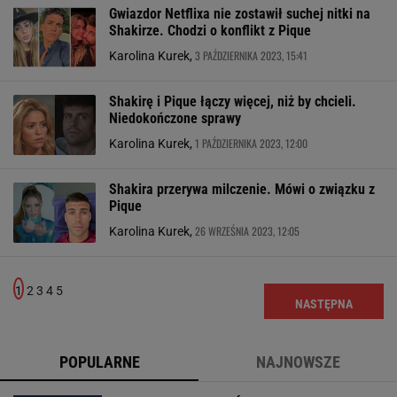
Gwiazdor Netflixa nie zostawił suchej nitki na
Shakirze. Chodzi o konflikt z Pique
3 PAŹDZIERNIKA 2023, 15:41
Karolina Kurek,
Shakirę i Pique łączy więcej, niż by chcieli.
Niedokończone sprawy
1 PAŹDZIERNIKA 2023, 12:00
Karolina Kurek,
Shakira przerywa milczenie. Mówi o związku z
Pique
26 WRZEŚNIA 2023, 12:05
Karolina Kurek,
1
2
3
4
5
NASTĘPNA
POPULARNE
NAJNOWSZE