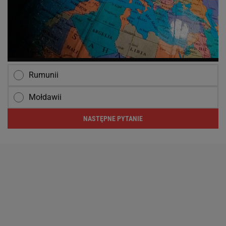
Rumunii
Mołdawii
NASTĘPNE PYTANIE