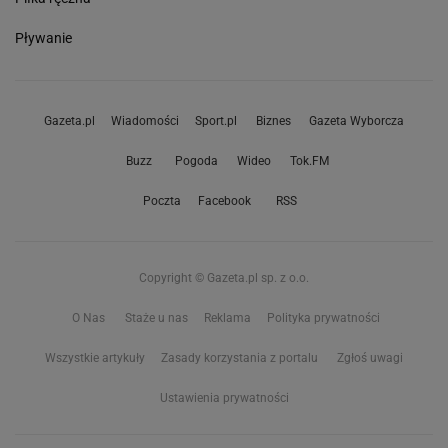
Pływanie
Gazeta.pl
Wiadomości
Sport.pl
Biznes
Gazeta Wyborcza
Buzz
Pogoda
Wideo
Tok.FM
Poczta
Facebook
RSS
Copyright © Gazeta.pl sp. z o.o.
O Nas
Staże u nas
Reklama
Polityka prywatności
Wszystkie artykuły
Zasady korzystania z portalu
Zgłoś uwagi
Ustawienia prywatności