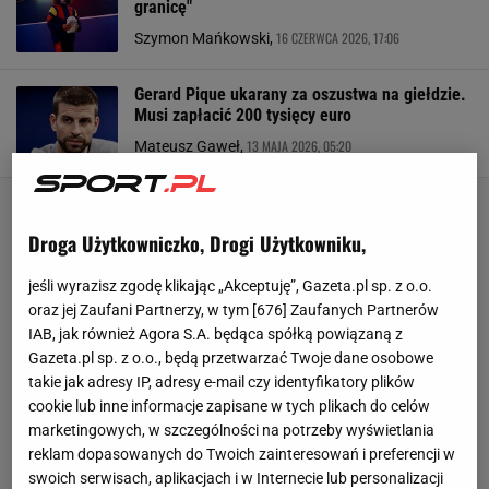
granicę"
16 CZERWCA 2026, 17:06
Szymon Mańkowski,
Gerard Pique ukarany za oszustwa na giełdzie.
Musi zapłacić 200 tysięcy euro
13 MAJA 2026, 05:20
Mateusz Gaweł,
Droga Użytkowniczko, Drogi Użytkowniku,
jeśli wyrazisz zgodę klikając „Akceptuję”, Gazeta.pl sp. z o.o.
oraz jej Zaufani Partnerzy, w tym [
676
] Zaufanych Partnerów
IAB, jak również Agora S.A. będąca spółką powiązaną z
Gazeta.pl sp. z o.o., będą przetwarzać Twoje dane osobowe
takie jak adresy IP, adresy e-mail czy identyfikatory plików
cookie lub inne informacje zapisane w tych plikach do celów
marketingowych, w szczególności na potrzeby wyświetlania
reklam dopasowanych do Twoich zainteresowań i preferencji w
swoich serwisach, aplikacjach i w Internecie lub personalizacji