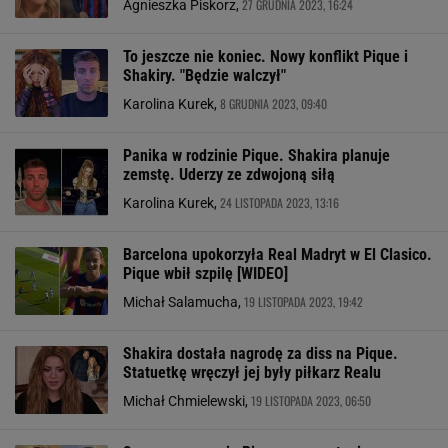
27 GRUDNIA 2023, 16:24
Agnieszka Piskorz,
To jeszcze nie koniec. Nowy konflikt Pique i
Shakiry. "Będzie walczył"
8 GRUDNIA 2023, 09:40
Karolina Kurek,
Panika w rodzinie Pique. Shakira planuje
zemstę. Uderzy ze zdwojoną siłą
24 LISTOPADA 2023, 13:16
Karolina Kurek,
Barcelona upokorzyła Real Madryt w El Clasico.
Pique wbił szpilę [WIDEO]
19 LISTOPADA 2023, 19:42
Michał Salamucha,
Shakira dostała nagrodę za diss na Pique.
Statuetkę wręczył jej były piłkarz Realu
19 LISTOPADA 2023, 06:50
Michał Chmielewski,