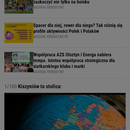
zaskoczyć nie tylko na boisku
MATERIAŁ PROMOCYJNY
Spacer dla niej, rower dla niego? Tak różnią się
profile aktywności Polek i Polaków
MATERIAŁ PROMOCYJNY PR
Współpraca AZS Olsztyn i Energa nabiera
tempa. Istotna współpraca strategiczna dla
siatkarskiego klubu i marki
MATERIAŁ PROMOCYJNY
1/100
Kiszyniów to stolica: