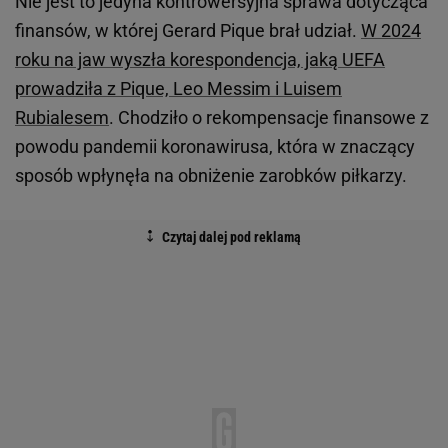
Nie jest to jedyna kontrowersyjna sprawa dotycząca
finansów, w której Gerard Pique brał udział.
W 2024
roku na jaw wyszła korespondencja, jaką UEFA
prowadziła z Pique, Leo Messim i Luisem
Rubialesem
. Chodziło o rekompensacje finansowe z
powodu pandemii koronawirusa, która w znaczący
sposób wpłynęła na obniżenie zarobków piłkarzy.