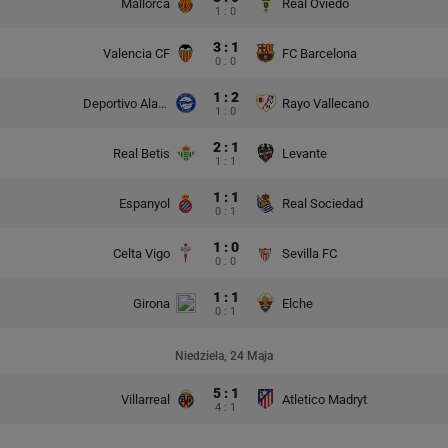
Mallorca
Real Oviedo
1 : 0
3 : 1
Valencia CF
FC Barcelona
0 : 0
1 : 2
Deportivo Alaves
Rayo Vallecano
1 : 0
2 : 1
Real Betis
Levante
1 : 1
1 : 1
Espanyol
Real Sociedad
0 : 1
1 : 0
Celta Vigo
Sevilla FC
0 : 0
1 : 1
Girona
Elche
0 : 1
Niedziela, 24 Maja
5 : 1
Villarreal
Atletico Madryt
4 : 1