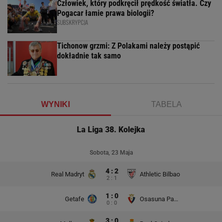
Człowiek, który podkręcił prędkość światła. Czy
Pogacar łamie prawa biologii?
SUBSKRYPCJA
Tichonow grzmi: Z Polakami należy postąpić
dokładnie tak samo
WYNIKI
TABELA
La Liga 38. Kolejka
Sobota, 23 Maja
4 : 2
Real Madryt
Athletic Bilbao
2 : 1
1 : 0
Getafe
Osasuna Pampeluna
0 : 0
3 : 0