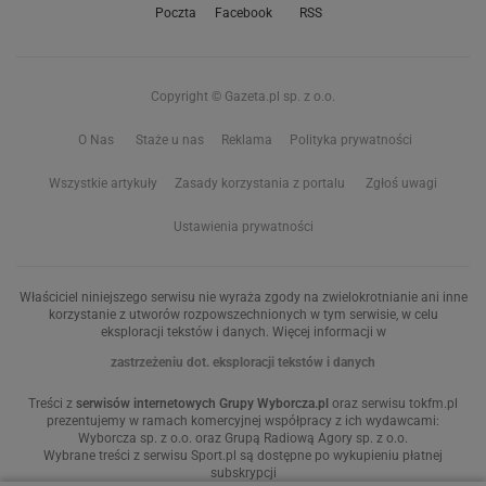
Poczta
Facebook
RSS
Copyright © Gazeta.pl sp. z o.o.
O Nas
Staże u nas
Reklama
Polityka prywatności
Wszystkie artykuły
Zasady korzystania z portalu
Zgłoś uwagi
Ustawienia prywatności
Właściciel niniejszego serwisu nie wyraża zgody na zwielokrotnianie ani inne
korzystanie z utworów rozpowszechnionych w tym serwisie, w celu
eksploracji tekstów i danych. Więcej informacji w
zastrzeżeniu dot. eksploracji tekstów i danych
Treści z
serwisów internetowych Grupy Wyborcza.pl
oraz serwisu tokfm.pl
prezentujemy w ramach komercyjnej współpracy z ich wydawcami:
Wyborcza sp. z o.o. oraz Grupą Radiową Agory sp. z o.o.
Wybrane treści z serwisu Sport.pl są dostępne po wykupieniu płatnej
subskrypcji