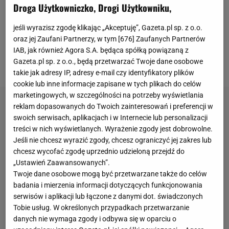
blisko
sportu
. Jest jednym z założycieli Kings
Droga Użytkowniczko, Drogi Użytkowniku,
League - halowych rozgrywek, w której biorą udział
jeśli wyrazisz zgodę klikając „Akceptuję”, Gazeta.pl sp. z o.o.
gwiazdy futbolu oraz influencerzy. Przedsięwzięcie
oraz jej Zaufani Partnerzy, w tym [
676
] Zaufanych Partnerów
stało się globalnym fenomenem i śledzone jest
IAB, jak również Agora S.A. będąca spółką powiązaną z
Gazeta.pl sp. z o.o., będą przetwarzać Twoje dane osobowe
przez miliony fanów na całym świecie.
takie jak adresy IP, adresy e-mail czy identyfikatory plików
cookie lub inne informacje zapisane w tych plikach do celów
marketingowych, w szczególności na potrzeby wyświetlania
reklam dopasowanych do Twoich zainteresowań i preferencji w
swoich serwisach, aplikacjach i w Internecie lub personalizacji
treści w nich wyświetlanych. Wyrażenie zgody jest dobrowolne.
Jeśli nie chcesz wyrazić zgody, chcesz ograniczyć jej zakres lub
chcesz wycofać zgodę uprzednio udzieloną przejdź do
„Ustawień Zaawansowanych”.
Twoje dane osobowe mogą być przetwarzane także do celów
badania i mierzenia informacji dotyczących funkcjonowania
serwisów i aplikacji lub łączone z danymi dot. świadczonych
Tobie usług. W określonych przypadkach przetwarzanie
danych nie wymaga zgody i odbywa się w oparciu o