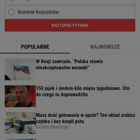
Koronie Kożuchów
NASTĘPNE PYTANIE
POPULARNE
NAJNOWSZE
W Rosji zawrzało. "Polska stawia
nieakceptowalne warunki"
150 jajek i siedem kilo mięsa tygodniowo. Oto
do czego to doprowadziło
Masz dość gotowania w upale? Ten obiad zrobisz
szybko i bez kropli potu
MATERIAŁ PROMOCYJNY