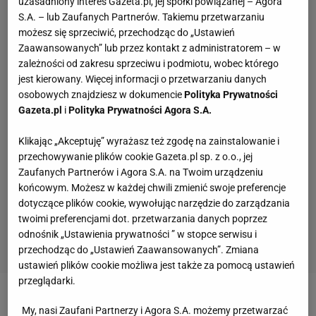
uzasadniony interes Gazeta.pl, jej spółki powiązanej – Agora
S.A. – lub Zaufanych Partnerów. Takiemu przetwarzaniu
możesz się sprzeciwić, przechodząc do „Ustawień
Zaawansowanych” lub przez kontakt z administratorem – w
zależności od zakresu sprzeciwu i podmiotu, wobec którego
jest kierowany. Więcej informacji o przetwarzaniu danych
osobowych znajdziesz w dokumencie
Polityka Prywatności
Gazeta.pl
i
Polityka Prywatności Agora S.A.
Klikając „Akceptuję” wyrażasz też zgodę na zainstalowanie i
przechowywanie plików cookie Gazeta.pl sp. z o.o., jej
Zaufanych Partnerów i Agora S.A. na Twoim urządzeniu
końcowym. Możesz w każdej chwili zmienić swoje preferencje
dotyczące plików cookie, wywołując narzędzie do zarządzania
twoimi preferencjami dot. przetwarzania danych poprzez
odnośnik „Ustawienia prywatności ” w stopce serwisu i
przechodząc do „Ustawień Zaawansowanych”. Zmiana
ustawień plików cookie możliwa jest także za pomocą ustawień
przeglądarki.
Zobacz wideo
Tchouaméni pobił Valverde? Kosecki:
My, nasi Zaufani Partnerzy i Agora S.A. możemy przetwarzać