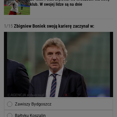
klub. W swojej lidze są na dnie
1/15
Zbigniew Boniek swoją karierę zaczynał w:
Zawiszy Bydgoszcz
Bałtyku Koszalin