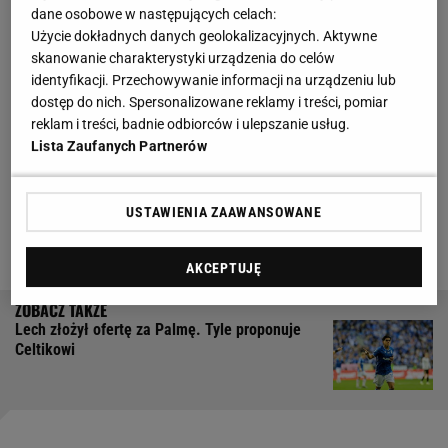
Zachowanie piłkarzy jest żenujące!
dane osobowe w następujących celach:
Użycie dokładnych danych geolokalizacyjnych. Aktywne
skanowanie charakterystyki urządzenia do celów
Pique nie porzucił też klasycznej odmiany piłki
identyfikacji. Przechowywanie informacji na urządzeniu lub
nożnej. Jest właścicielem FC Andorra - klub z
dostęp do nich. Spersonalizowane reklamy i treści, pomiar
reklam i treści, badnie odbiorców i ulepszanie usług.
małego księstwa w Pirenejach występuje na
Lista Zaufanych Partnerów
zapleczu hiszpańskiej ekstraklasy i ma chrapkę na
awans do
La Ligi
. Nie są to jednak jedyne biznesowe
USTAWIENIA ZAAWANSOWANE
działania mistrza świata z 2010 roku. Niektóre z nich
sprawiają mu jednak spore kłopoty.
AKCEPTUJĘ
Lech złożył ofertę za Palmę. Tyle proponuje
Celtikowi