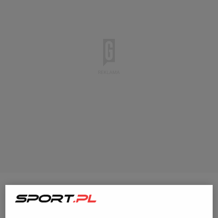
Gerard
Pique
po zakończeniu wybitnej kariery
piłkarskiej zajął się biznesem, ale pozostał bardzo