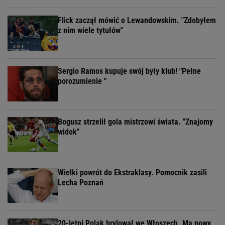
Flick zaczął mówić o Lewandowskim. "Zdobyłem
z nim wiele tytułów"
Sergio Ramos kupuje swój były klub! "Pełne
porozumienie "
Bogusz strzelił gola mistrzowi świata. "Znajomy
widok"
Wielki powrót do Ekstraklasy. Pomocnik zasili
Lecha Poznań
20-letni Polak brylował we Włoszech. Ma nowy