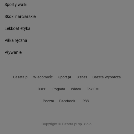
Skoki narciarskie
Lekkoatletyka
Piłka ręczna
Pływanie
Gazeta.pl
Wiadomości
Sport.pl
Biznes
Gazeta Wyborcza
Buzz
Pogoda
Wideo
Tok.FM
Poczta
Facebook
RSS
Copyright © Gazeta.pl sp. z o.o.
O Nas
Staże u nas
Reklama
Polityka prywatności