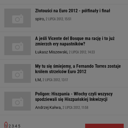
Złotouści na Euro 2012 - półfinały i finał
2 LIPCA 2012, 15:51
spiro,
A jeśli Vicente del Bosque ma rację i to już
zmierzch ery napastników?
2 LIPCA 2012, 14:33
Łukasz Miszewski,
My tu się śmiejemy, a Fernando Torres zostaje
królem strzelców Euro 2012
2 LIPCA 2012, 13:17
ŁM,
Poligon: Hiszpania - Włochy czyli wszyscy
spodziewali się Hiszpańskiej Inkwizycji
2 LIPCA 2012, 11:58
Andrzej Kałwa,
1
2
3
4
5
NASTĘPNA