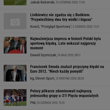
19 LISTOPADA 2020, 11:29
Jakub Balcerski,
Listkiewicz nie zgadza się z Bońkiem.
"Przywieźliśmy dwa tiry wódki i bigosu"
5 CZERWCA 2020, 11:21
KowS, "Przegląd Sportowy",
Najważniejsza impreza w historii Polski była
sportową klęską. Lato wskazał najgorszy
moment
16 MAJA 2020, 08:17
Dawid Szymczak,
Franciszek Smuda znalazł przyczynę klęski na
Euro 2012. "Niech każdy pomyśli"
15 KWIETNIA 2020, 08:28
kg, Eleven Sport,
Polscy piłkarze zdominowali najlepszą
jedenastkę grupy u-21! Pięciu wspaniałych
20 CZERWCA 2019, 15:19
PM,