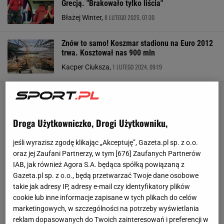
Grecją. "Brakowało tylko liścia"
8 LUTEGO 2025, 07:30
Błażej Winter,
Znów to samo! Koszmar stadionu na Euro 2012
trwa. Kosztował nas 900 mln
1 LUTEGO 2024, 09:19
Kacper Ciuksza,
Droga Użytkowniczko, Drogi Użytkowniku,
jeśli wyrazisz zgodę klikając „Akceptuję”, Gazeta.pl sp. z o.o.
oraz jej Zaufani Partnerzy, w tym [
676
] Zaufanych Partnerów
IAB, jak również Agora S.A. będąca spółką powiązaną z
Gazeta.pl sp. z o.o., będą przetwarzać Twoje dane osobowe
takie jak adresy IP, adresy e-mail czy identyfikatory plików
cookie lub inne informacje zapisane w tych plikach do celów
marketingowych, w szczególności na potrzeby wyświetlania
reklam dopasowanych do Twoich zainteresowań i preferencji w