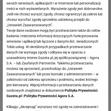
swoich serwisach, aplikacjach i w Internecie lub personalizacji
treści w nich wyświetlanych. Wyrażenie zgody jest dobrowolne.
Jeśli nie chcesz wyrazić zgody, chcesz ograniczyć jej zakres lub
chcesz wycofać zgodę uprzednio udzieloną przejdź do
„Ustawień Zaawansowanych”.
Twoje dane osobowe mogą być przetwarzane także do celów
badania i mierzenia informacji dotyczących funkcjonowania
serwisów i aplikacji lub łączone z danymi dot. świadczonych
Duda przemawiał na pierwszym posiedzeniu
Tobie usług. W określonych przypadkach przetwarzanie
Sejmu. Nagle wypalił o Euro
danych nie wymaga zgody i odbywa się w oparciu o
13 LISTOPADA 2023, 13:18
uzasadniony interes Gazeta.pl, jej spółki powiązanej – Agora
Karolina Jaskulska,
S.A. – lub Zaufanych Partnerów. Takiemu przetwarzaniu
możesz się sprzeciwić, przechodząc do „Ustawień
Grał dla Polski, teraz wypalił. "Ktoś chciał
Zaawansowanych” lub przez kontakt z administratorem – w
zrobić burdel"
zależności od zakresu sprzeciwu i podmiotu, wobec którego
23 WRZEŚNIA 2023, 11:56
Błażej Winter,
jest kierowany. Więcej informacji o przetwarzaniu danych
osobowych znajdziesz w dokumencie
Polityka Prywatności
Kucharski uchronił Lewandowskiego przed
Gazeta.pl
i
Polityka Prywatności Agora S.A.
kompromitacją? "Kibice będą w szoku"
6 LIPCA 2023, 08:45
Klikając „Akceptuję” wyrażasz też zgodę na zainstalowanie i
Kacper Ciuksza,