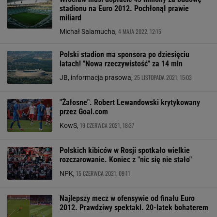
stadionu na Euro 2012. Pochłonął prawie
miliard
4 MAJA 2022, 12:15
Michał Salamucha,
Polski stadion ma sponsora po dziesięciu
latach! "Nowa rzeczywistość" za 14 mln
25 LISTOPADA 2021, 15:03
JB, informacja prasowa,
"Żałosne". Robert Lewandowski krytykowany
przez Goal.com
19 CZERWCA 2021, 18:37
KowS,
Polskich kibiców w Rosji spotkało wielkie
rozczarowanie. Koniec z "nic się nie stało"
15 CZERWCA 2021, 09:11
NPK,
Najlepszy mecz w ofensywie od finału Euro
2012. Prawdziwy spektakl. 20-latek bohaterem