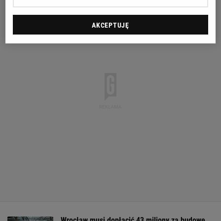
AKCEPTUJĘ
Wrocław musi dopłacić 43 miliony za budowę