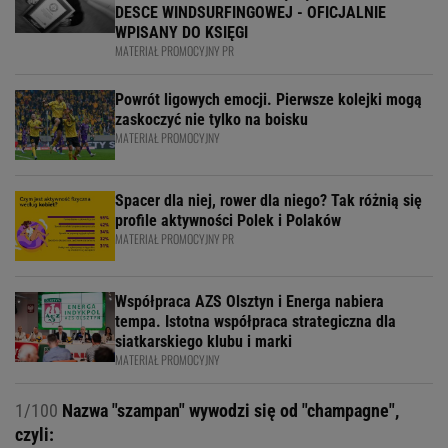
WPISANY DO KSIĘGI
MATERIAŁ PROMOCYJNY PR
Powrót ligowych emocji. Pierwsze kolejki mogą
zaskoczyć nie tylko na boisku
MATERIAŁ PROMOCYJNY
Spacer dla niej, rower dla niego? Tak różnią się
profile aktywności Polek i Polaków
MATERIAŁ PROMOCYJNY PR
Współpraca AZS Olsztyn i Energa nabiera
tempa. Istotna współpraca strategiczna dla
siatkarskiego klubu i marki
MATERIAŁ PROMOCYJNY
1/100
Nazwa "szampan" wywodzi się od "champagne",
czyli: