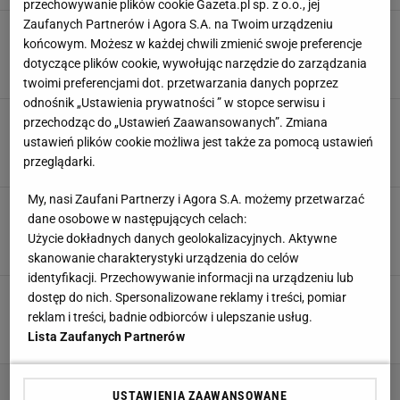
przechowywanie plików cookie Gazeta.pl sp. z o.o., jej
Zaufanych Partnerów i Agora S.A. na Twoim urządzeniu
Szczęsny tylko przed jednym meczem czuł
końcowym. Możesz w każdej chwili zmienić swoje preferencje
stres. "Zapłaciłem za to wysoką cenę"
dotyczące plików cookie, wywołując narzędzie do zarządzania
30 CZERWCA 2022, 12:12
Mateusz Dziubiński,
twoimi preferencjami dot. przetwarzania danych poprzez
odnośnik „Ustawienia prywatności ” w stopce serwisu i
Polska i Ukraina znów mogą wspólnie
przechodząc do „Ustawień Zaawansowanych”. Zmiana
zorganizować piłkarskie Euro
ustawień plików cookie możliwa jest także za pomocą ustawień
10 CZERWCA 2022, 13:49
przeglądarki.
Cezary Kawecki,
My, nasi Zaufani Partnerzy i Agora S.A. możemy przetwarzać
Klęska na Euro 2012. Smuda znalazł wymówkę.
dane osobowe w następujących celach:
"To jedyne co bym zmienił"
Użycie dokładnych danych geolokalizacyjnych. Aktywne
8 CZERWCA 2022, 15:55
Karol Górka,
skanowanie charakterystyki urządzenia do celów
identyfikacji. Przechowywanie informacji na urządzeniu lub
Dachy, trumny i puste ulice. Tak równo 10 lat
dostęp do nich. Spersonalizowane reklamy i treści, pomiar
temu zaczynało się Euro 2012 w Polsce
reklam i treści, badnie odbiorców i ulepszanie usług.
Lista Zaufanych Partnerów
SUBSKRYPCJA
USTAWIENIA ZAAWANSOWANE