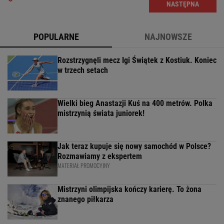
POPULARNE
NAJNOWSZE
Rozstrzygnęli mecz Igi Świątek z Kostiuk. Koniec
w trzech setach
Wielki bieg Anastazji Kuś na 400 metrów. Polka
mistrzynią świata juniorek!
Jak teraz kupuje się nowy samochód w Polsce?
Rozmawiamy z ekspertem
MATERIAŁ PROMOCYJNY
Mistrzyni olimpijska kończy karierę. To żona
znanego piłkarza
Wrze wokół Infantino. Tyle zapłaciła UEFA za