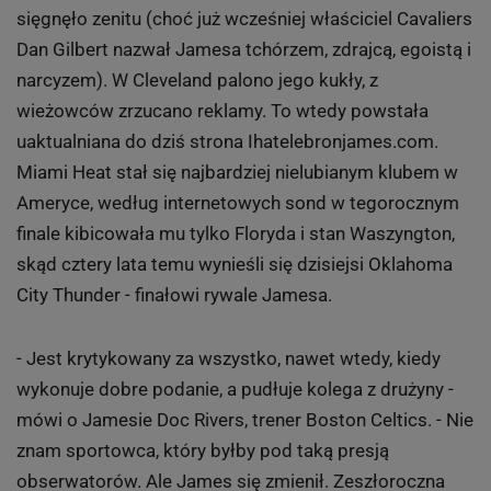
sięgnęło zenitu (choć już wcześniej właściciel Cavaliers
Dan Gilbert nazwał Jamesa tchórzem, zdrajcą, egoistą i
narcyzem). W Cleveland palono jego kukły, z
wieżowców zrzucano reklamy. To wtedy powstała
uaktualniana do dziś strona Ihatelebronjames.com.
Miami Heat stał się najbardziej nielubianym klubem w
Ameryce, według internetowych sond w tegorocznym
finale kibicowała mu tylko Floryda i stan Waszyngton,
skąd cztery lata temu wynieśli się dzisiejsi Oklahoma
City Thunder - finałowi rywale Jamesa.
- Jest krytykowany za wszystko, nawet wtedy, kiedy
wykonuje dobre podanie, a pudłuje kolega z drużyny -
mówi o Jamesie Doc Rivers, trener Boston Celtics. - Nie
znam sportowca, który byłby pod taką presją
obserwatorów. Ale James się zmienił. Zeszłoroczna