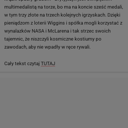
Olśniewające sukcesy brytyjskich kolarzy zaczęły się
wraz z gigantycznymi dopłatami National Lottery.
Wczoraj można było w niej wygrać 67 mln funtów.
Loteria zaczęła łożyć na brytyjski sport w 1998 roku,
dwa lata później Wiggins, syn australijskiego
zawodowego torowca Garry?ego Wigginsa, człowieka
z buszu, choleryka, pijaka i amfetaministy, zdobył
pierwszy olimpijski medal na torze w Sydney. Potem
krążki spadły gradem - Brytyjczyk jest olimpijskim
multimedalistą na torze, bo ma na koncie sześć medali,
w tym trzy złote na trzech kolejnych igrzyskach. Dzięki
pieniądzom z loterii Wiggins i spółka mogli korzystać z
wynalazków NASA i McLarena i tak strzec swoich
tajemnic, że niszczyli kosmiczne kostiumy po
zawodach, aby nie wpadły w ręce rywali.