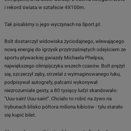
6 z 15
Lekkoatletyka: Są ludzie i jest Usain Bolt
Usain Bolt zdobył w Londynie trzy złote medale. Wygrał
biegi na 100m i 200m bijąc przy tym rekordy
olimpijskie, a na deser dołożył z trzema kolegami złoto
i rekord świata w sztafecie 4X100m.
Tak pisaliśmy o jego wyczynach na Sport.pl:
Bolt dostarczył widowiska życiodajnego, wlewającego
nową energię do igrzysk przytrzaśniętych odejściem ze