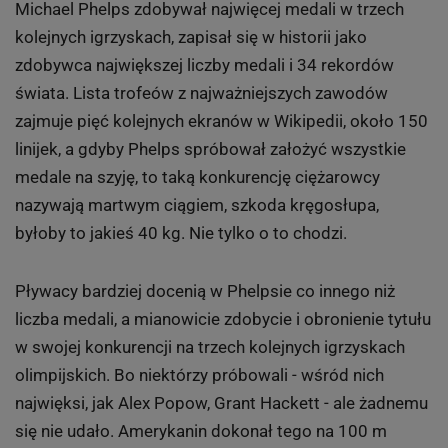
Pływanie: Phelps bije rekord wszech czasów i
kończy karierę
Phelps pobił w Londynie kilka kolejnych rekordów, w
tym ten najważniejszy - rekord wszech czasów w liczbę
medali olimpijskich. Po wyścigu sztafet ogłosił koniec
kariery.
Tak pisaliśmy o tym wydarzeniu na Sport.pl:
Michael Phelps zdobywał najwięcej medali w trzech
kolejnych igrzyskach, zapisał się w historii jako
zdobywca największej liczby medali i 34 rekordów
świata. Lista trofeów z najważniejszych zawodów
zajmuje pięć kolejnych ekranów w Wikipedii, około 150
linijek, a gdyby Phelps spróbował założyć wszystkie
medale na szyję, to taką konkurencję ciężarowcy