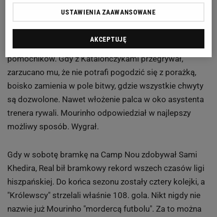
USTAWIENIA ZAAWANSOWANE
Tak o meczach Barcelona - Real pisaliśmy na Sport.pl:
AKCEPTUJĘ
Dziś Portugalczyk znów jest wielki, ale gdyby wymienić
zarzuty, które usłyszał od prasy i ekspertów przez
półtora roku, w "Gazecie" nie starczyłoby miejsca na
żaden inny artykuł. Gdy wchodził do szatni Realu,
Madryt drżał, że zarygluje pole karne i skaże kibiców na
nudne i frustrujące wieczory kończące się
jednobramkowymi zwycięstwami.
Po meczach z Barceloną pisano, że jest tchórzem, bo
stawia w środku pola trzech defensywnych
pomocników. Gdy z Katalończykami przegrywał,
zarzucano mu, że nie potrafi pogodzić się z porażką,
boisko zamienia w pole bitwy, gdzie wszystkie chwyty