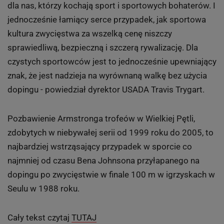
stronie Lancearmstrong.com tuż przed oficjalnym
upłynięciem terminu wniesienia wniosku o podjęciu się
obrony. "Nadchodzi czas, kiedy trzeba sobie
powiedzieć: ? Wystarczy tego! ?" - napisał. Amerykanin
od lat zmagał się z oskarżeniami i już bardzo mało
kibiców kolarstwa wierzyło, że jeździł czysty.
Sam akt kary jest więc egzekucją legendy, ostatnim
ciosem, w sensie sportowym śmiertelnym. - Zły dzień
dla nas, którzy kochają sport i sportowych bohaterów. I
jednocześnie łamiący serce przypadek, jak sportowa
kultura zwycięstwa za wszelką cenę niszczy
sprawiedliwą, bezpieczną i szczerą rywalizację. Dla
czystych sportowców jest to jednocześnie upewniający
znak, że jest nadzieja na wyrównaną walkę bez użycia
dopingu - powiedział dyrektor USADA Travis Trygart.