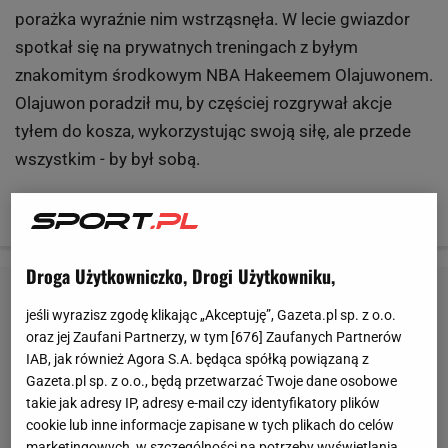
porażka wyraźnie nim wstrząsnęła. W lecie gwiazdor
spotkał się na prywatnych treningach z byłym
znakomitym środkowym NBA Hakeemem Olajuwonem.
Olajuwon poradził mu, by częściej rozgrywał akcje
tyłem do kosza, wykorzystując swoją siłę, ale przede
wszystkim - by był sobą.
Cały tekst
TUTAJ
Droga Użytkowniczko, Drogi Użytkowniku,
jeśli wyrazisz zgodę klikając „Akceptuję”, Gazeta.pl sp. z o.o.
oraz jej Zaufani Partnerzy, w tym [
676
] Zaufanych Partnerów
IAB, jak również Agora S.A. będąca spółką powiązaną z
Gazeta.pl sp. z o.o., będą przetwarzać Twoje dane osobowe
takie jak adresy IP, adresy e-mail czy identyfikatory plików
cookie lub inne informacje zapisane w tych plikach do celów
marketingowych, w szczególności na potrzeby wyświetlania