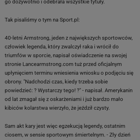
Lance Armstrong
Fot. ERIC GAILLARD Reuters
Kolarstwo: Doping Lance'a Armstronga
Jednym z najbardziej przykrych wydarzeń w świecie
sportu było ujawnienie dopingu Lance'a Armstronga.
Na podstawie zeznań kilkunastu kolarzy Amerykańska
Agencja Antydopingowa (USADA) zdyskwalifikowała
go dożywotnio i odebrała wszystkie tytuły.
Tak pisaliśmy o tym na Sport.pl:
40-letni Armstrong, jeden z największych sportowców,
człowiek legenda, który zwalczył raka i wrócił do
triumfów w sporcie, napisał oświadczenie na swojej