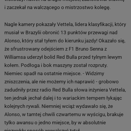
Sebastian Vettel po raz trzeci z rzędu wygrał Formułę 1,
a tytuł zapewnił sobie w ostatnim, dramatycznym
wyścigu na torze Interlagos w Sao Paulo.
Tak pisaliśmy o wydarzeniu na Sport.pl:
Dramat rozegrał się już po kilkunastu sekundach
wyścigu w Interlagos. Najpierw wybornie ruszyły ze
startu oba Ferrari - Alonso i Felipe Massy. Brazylijczyk
wskoczył nawet na drugie miejsce, zablokował stawkę
i zaczekał na walczącego o mistrzostwo kolegę.
Nagle kamery pokazały Vettela, lidera klasyfikacji, który
musiał w Brazylii obronić 13 punktów przewagi nad
Alonso, który stał tyłem do kierunku jazdy! Okazało się,
że sfrustrowany odejściem z F1 Bruno Senna z