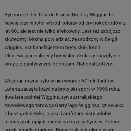
Kolarstwo: Wiggins wygrywa Tour de France i
złoto na igrzyskach
W kolarstwie ten rok należał do Bradleya Wiggnsa.
Brytyjczyk w świetnym stylu wygrał Tour de France, a w
na igrzyskach w Londynie zdobył złoto w jeździe
indywidualnej na czas.
Tak pisaliśmy o wyczynach Wigginsa na Sport.pl:
Być może lider Tour de France Bradley Wiggins to
największy hipster wśród kolarzy od ery bokobrodów z
lat 60., ale jest nie tylko efektowny. Jest też zabójczo
skuteczny. Można powiedzieć, że urodzony w Belgii
Wiggins jest beneficjentem brytyjskiej loterii.