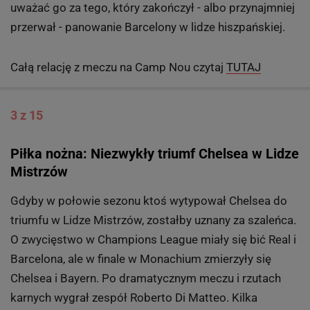
są dozwolone. Nawet włożenie palca w oko asystenta
trenera rywali. Mourinho odpowiedział w najlepszy
możliwy sposób. Wygrał.
Gdy w sobotę bramkę na Camp Nou zdobywał Sami
Khedira, Real bił bramkowy rekord wszech czasów ligi
hiszpańskiej. Do końca sezonu zostały cztery kolejki, a
"Królewscy" strzelali właśnie 108. gola. Nikt nigdy nie
nazwie już Mourinho "mordercą futbolu". Za to można
uważać go za tego, który zakończył - albo przynajmniej
przerwał - panowanie Barcelony w lidze hiszpańskiej.
Całą relację z meczu na Camp Nou czytaj
TUTAJ
3 z 15