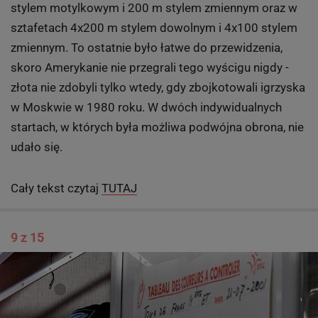
nazywają martwym ciągiem, szkoda kręgosłupa,
byłoby to jakieś 40 kg. Nie tylko o to chodzi.
Pływacy bardziej docenią w Phelpsie co innego niż
liczba medali, a mianowicie zdobycie i obronienie tytułu
w swojej konkurencji na trzech kolejnych igrzyskach
olimpijskich. Bo niektórzy próbowali - wśród nich
najwięksi, jak Alex Popow, Grant Hackett - ale żadnemu
się nie udało. Amerykanin dokonał tego na 100 m
stylem motylkowym i 200 m stylem zmiennym oraz w
sztafetach 4x200 m stylem dowolnym i 4x100 stylem
zmiennym. To ostatnie było łatwe do przewidzenia,
skoro Amerykanie nie przegrali tego wyścigu nigdy -
złota nie zdobyli tylko wtedy, gdy zbojkotowali igrzyska
w Moskwie w 1980 roku. W dwóch indywidualnych
startach, w których była możliwa podwójna obrona, nie