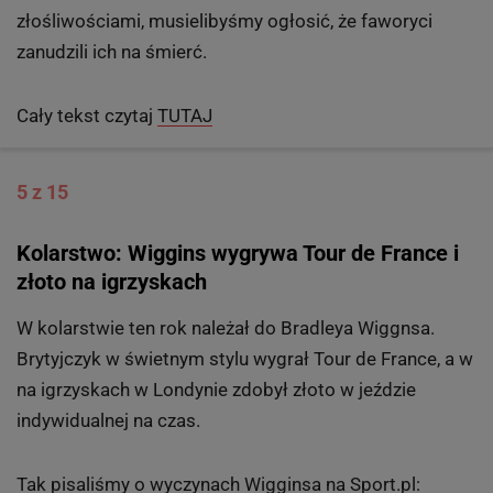
poirytowanym ich stylem - jeszcze niedawno chóralnie
wielbionym - i wyrzucającym im, że przestali uprawiać
futbol urzekająco innowacyjny, a zaczęli przeraźliwie
nudny. Ruszali się energiczniej niż kiedykolwiek
wcześniej podczas Euro 2012; jeszcze przed przerwą
przeszyli Włochów dwoma golami, do kombinacji
wewnątrz pola karnego dołożyli perfekcyjny kontratak,
udowadniając, że w razie wyższej konieczności
dysponują repertuarem zagrań bezgranicznie
uniwersalnym. Gdybyśmy chcieli ponękać Włochów
złośliwościami, musielibyśmy ogłosić, że faworyci
zanudzili ich na śmierć.
Cały tekst czytaj
TUTAJ
5 z 15