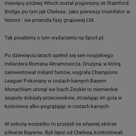
Piłka nożna: Niezwykły triumf Chelsea w Lidze
Mistrzów
Gdyby w połowie sezonu ktoś wytypował Chelsea do
triumfu w Lidze Mistrzów, zostałby uznany za szaleńca.
O zwycięstwo w Champions League miały się bić Real i
Barcelona, ale w finale w Monachium zmierzyły się
Chelsea i Bayern. Po dramatycznym meczu i rzutach
karnych wygrał zespół Roberto Di Matteo. Kilka
miesięcy później Włoch został pogoniony ze Stamford
Bridge, po tym jak Chelsea - jako pierwszy triumfator w
historii - nie przeszła fazy grupowej LM.
Tak pisaliśmy o tym wydarzeniu na Sport.pl:
Po dziewięciu latach spełnił się sen rosyjskiego