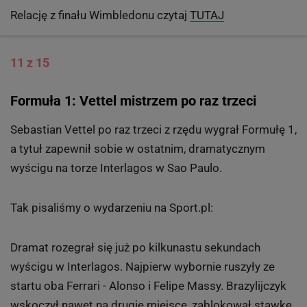
Dlatego amerykańscy dziennikarze, którzy po jej
sensacyjnej porażce w I rundzie Rolanda Garrosa dwa
miesiące temu wieszczyli jej koniec, mogli sobie pluć w
brodę. Znów dali się oszukać. Po raz kolejny okazało
się, że celebrytka, miłośniczka mody, przyjęć i karaoke,
jaką stała się Serena już kilka sezonów temu, raz na
jakiś czas wciąż potrafi przeistoczyć się w tenisowego
giganta. Kobietę pracowitą, ambitną, doskonałą w tym,
co robi. Tenisistkę wszech czasów.
Relację z finału Wimbledonu czytaj
TUTAJ
11 z 15
Formuła 1: Vettel mistrzem po raz trzeci