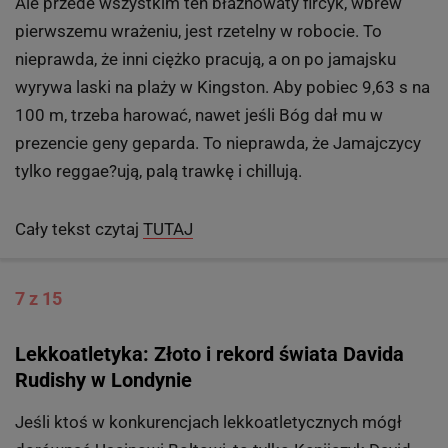
sportu pływackiej gwiazdy Michaela Phelpsa,
największego olimpijczyka wszech czasów. Bolt prężył
się, szczerzył zęby, strzelał z wyimaginowanego łuku,
podpisywał autografy, palcami wykonywał
niezrozumiałe gesty, a 80 tysięcy ludzi skandowało:
"Uuu-sain! Uuu-sain!". Chciało to robić na żywo na
trybunach blisko półtora miliona kibiców - tylu starało
się kupić bilet.
Ale przede wszystkim ten błaznowaty fircyk, wbrew
pierwszemu wrażeniu, jest rzetelny w robocie. To
nieprawda, że inni ciężko pracują, a on po jamajsku
wyrywa laski na plaży w Kingston. Aby pobiec 9,63 s na
100 m, trzeba harować, nawet jeśli Bóg dał mu w
prezencie geny geparda. To nieprawda, że Jamajczycy
tylko reggae?ują, palą trawkę i chillują.