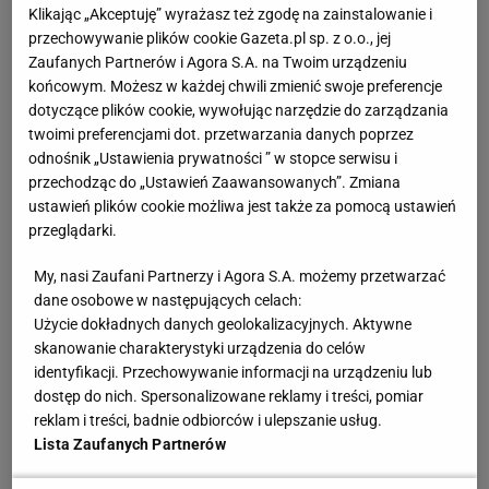
Klikając „Akceptuję” wyrażasz też zgodę na zainstalowanie i
przechowywanie plików cookie Gazeta.pl sp. z o.o., jej
Zaufanych Partnerów i Agora S.A. na Twoim urządzeniu
końcowym. Możesz w każdej chwili zmienić swoje preferencje
dotyczące plików cookie, wywołując narzędzie do zarządzania
twoimi preferencjami dot. przetwarzania danych poprzez
odnośnik „Ustawienia prywatności ” w stopce serwisu i
Real - Barcelona
Fot. SERGIO CARMONA REUTERS
przechodząc do „Ustawień Zaawansowanych”. Zmiana
ustawień plików cookie możliwa jest także za pomocą ustawień
Piłka nożna: Real wziął mistrzostwo kraju,
przeglądarki.
Barcelona puchar
My, nasi Zaufani Partnerzy i Agora S.A. możemy przetwarzać
Rywalizacja Barcelony z Realem rozgrzewała kibiców
dane osobowe w następujących celach:
przez cały rok. Oba kluby mierzyły się ze sobą sześć
Użycie dokładnych danych geolokalizacyjnych. Aktywne
skanowanie charakterystyki urządzenia do celów
razy. ''Królewscy'' sięgnęli po mistrzostwo i
identyfikacji. Przechowywanie informacji na urządzeniu lub
Superpuchar Hiszpanii, Barcelona zdobyła Puchar
dostęp do nich. Spersonalizowane reklamy i treści, pomiar
Króla. A do kolejnego El Clasico może dojść już... 23
reklam i treści, badnie odbiorców i ulepszanie usług.
stycznia, o ile Real i Barca przejdą do ćwierćfinału
Lista Zaufanych Partnerów
Pucharu Króla.