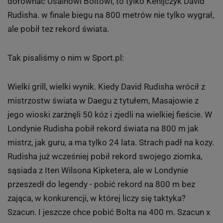
Cały tekst czytaj
TUTAJ
7 z 15
Lekkoatletyka: Złoto i rekord świata Davida
Rudishy w Londynie
Jeśli ktoś w konkurencjach lekkoatletycznych mógł
dorównać Usainowi Boltowi, to tylko Kenijczyk David
Rudisha. w finale biegu na 800 metrów nie tylko wygrał,
ale pobił tez rekord świata.
Tak pisaliśmy o nim w Sport.pl:
Wielki grill, wielki wynik. Kiedy David Rudisha wrócił z