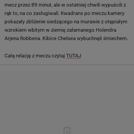
miliardera Romana Abramowicza. Drużyna, w którą
zainwestował miliard funtów, wygrała Champions
League! Pokonany w rzutach karnych Bayern
Monachium utonął we łzach Zwykle to niemieckie
zespoły dobijały przeciwników, strzelając im gola w
końcówce albo pogrążając w rzutach karnych.
W sobotę wszystko to przeżyli na własnej skórze
piłkarze Bayernu. Byli lepsi od Chelsea, kontrolowali
mecz przez 89 minut, ale w ostatniej chwili wypuścili z
rąk to, na co zasługiwali. Kwadrans po meczu kamery
pokazały zbliżenie siedzącego na murawie z otępiałym
wzrokiem wbitym w ziemię załamanego Holendra
Arjena Robbena. Kibice Chelsea wybuchnęli śmiechem.