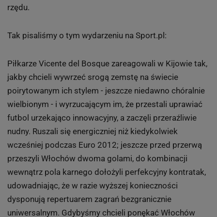
4 z 15
Piłka nożna: Historyczny sukces Hiszpanów
na Euro 2012
2 lipca w Kijowie reprezentacja Hiszpanii w finale Euro
2012 wygrała z Włochami aż 4:0. Jako pierwsza
drużyna w historii futbolu wygrała trzy wielkie turnieje z
rzędu.
Tak pisaliśmy o tym wydarzeniu na Sport.pl:
Piłkarze Vicente del Bosque zareagowali w Kijowie tak,
jakby chcieli wywrzeć srogą zemstę na świecie