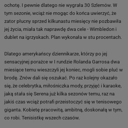
Djoković pokonał Rafaela Nadala po sześciu godzinach
gry, pierwszy wielkoszlemowy tytuł Andy'ego Murraya,
ale największe wrażenie zrobiła chyba Serena Williams,
która wygrała w tym roku Wimbledon i US Open, a na
igrzyskach zdobyła złoto w singlu i w deblu.
Tak pisaliśmy o jej sukcesach na Sport.pl:
Serena jest wielka, ale tylko wtedy, gdy ma na to
ochotę. I pewnie dlatego nie wygrała 30 Szlemów. W
tym sezonie, wciąż nie mogąc do końca uwierzyć, że
zator płucny sprzed kilkunastu miesięcy nie pozbawiła
jej życia, miała tak naprawdę dwa cele - Wimbledon i
dublet na igrzyskach. Plan wykonała w stu procentach.