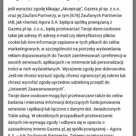
polskimi korzeniami. W ten sposób w reprezentacji
jeśli wyrazisz zgodę klikając „Akceptuję”, Gazeta.pl sp. z o.o.
znaleźli się
Ludovic Obraniak
, Damien Perquis,
oraz jej Zaufani Partnerzy, w tym [
676
] Zaufanych Partnerów
IAB, jak również Agora S.A. będąca spółką powiązaną z
Sebastian Boenisch czy Adam Matuszczyk. Nie
Gazeta.pl sp. z o.o., będą przetwarzać Twoje dane osobowe
każdemu to odpowiadało. Szybko zyskali więc
takie jak adresy IP, adresy e-mail czy identyfikatory plików
miano "farbowanych lisów". Choć Polanski mówi po
cookie lub inne informacje zapisane w tych plikach do celów
marketingowych, w szczególności na potrzeby wyświetlania
polsku i urodził się w Sosnowcu, również zaliczany
reklam dopasowanych do Twoich zainteresowań i preferencji w
był do tego grona.
swoich serwisach, aplikacjach i w Internecie lub personalizacji
treści w nich wyświetlanych. Wyrażenie zgody jest dobrowolne.
Jeśli nie chcesz wyrazić zgody, chcesz ograniczyć jej zakres lub
chcesz wycofać zgodę uprzednio udzieloną przejdź do
„Ustawień Zaawansowanych”.
Twoje dane osobowe mogą być przetwarzane także do celów
badania i mierzenia informacji dotyczących funkcjonowania
serwisów i aplikacji lub łączone z danymi dot. świadczonych
Tobie usług. W określonych przypadkach przetwarzanie
danych nie wymaga zgody i odbywa się w oparciu o
uzasadniony interes Gazeta.pl, jej spółki powiązanej – Agora
S.A. – lub Zaufanych Partnerów. Takiemu przetwarzaniu