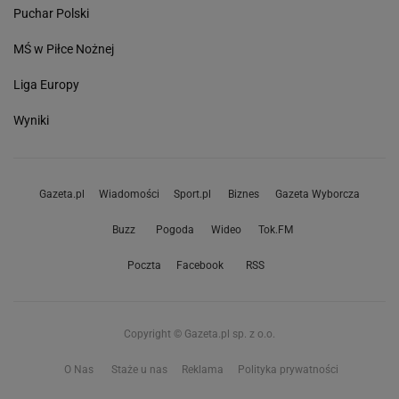
Puchar Polski
MŚ w Piłce Nożnej
Liga Europy
Wyniki
Gazeta.pl
Wiadomości
Sport.pl
Biznes
Gazeta Wyborcza
Buzz
Pogoda
Wideo
Tok.FM
Poczta
Facebook
RSS
Copyright © Gazeta.pl sp. z o.o.
O Nas
Staże u nas
Reklama
Polityka prywatności