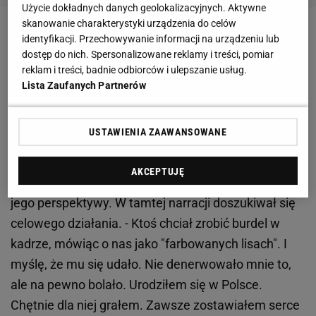
Użycie dokładnych danych geolokalizacyjnych. Aktywne
skanowanie charakterystyki urządzenia do celów
Zobacz wideo
Probierz o depresji w futbolu: To jest
identyfikacji. Przechowywanie informacji na urządzeniu lub
dostęp do nich. Spersonalizowane reklamy i treści, pomiar
bardzo duży problem w piłce
reklam i treści, badnie odbiorców i ulepszanie usług.
Lista Zaufanych Partnerów
Polanski przypomniał Euro 2012. Odniósł się do
bolesnego określenia. "Ktoś chciał zrobić burdel w
USTAWIENIA ZAAWANSOWANE
kadrze"
AKCEPTUJĘ
Po latach Polanski opowiedział, jak wyglądało to z
jego perspektywy. W tamtej narracji doszukiwał się
celowego działania. - Ktoś chciał zrobić burdel w
kadrze, mówiąc o nas jako "farbowanych lisach". I
myślę, że mu się udało. Nie denerwowało mnie to,
ale na pewno bolało. Urodziłem się w Polsce.
Chętnie dla niej grałem. Zawsze zostawiałem serce