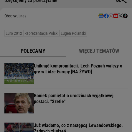
Dziękujemy za przeczytanie
Obserwuj nas
Euro 2012
Reprezentacja Polski
Eugen Polanski
POLECAMY
WIĘCEJ TEMATÓW
Uniknąć kompromitacji. Lech Poznań walczy o
grę w Lidze Europy [NA ŻYWO]
Boniek pamiętał o urodzinach wyjątkowej
postaci. "Szefie"
Już wiadomo, co z następcą Lewandowskiego.
Żadnych złudzeń