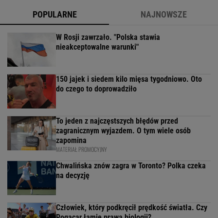
POPULARNE
NAJNOWSZE
W Rosji zawrzało. "Polska stawia
nieakceptowalne warunki"
150 jajek i siedem kilo mięsa tygodniowo. Oto
do czego to doprowadziło
To jeden z najczęstszych błędów przed
zagranicznym wyjazdem. O tym wiele osób
zapomina
MATERIAŁ PROMOCYJNY
Chwalińska znów zagra w Toronto? Polka czeka
na decyzję
Człowiek, który podkręcił prędkość światła. Czy
Pogacar łamie prawa biologii?