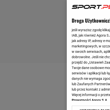
Droga Użytkownicz
jeśli wyrazisz zgodę klika
IAB, jak również Agora S
jak adresy IP, adresy e-m
marketingowych, w szcze
w swoich serwisach, aplik
dobrowolne. Jeśli nie ch
przejdź do „Ustawień Z
Twoje dane osobowe mogą
serwisów i aplikacji lub
danych nie wymaga zgody 
lub Zaufanych Partnerów
lub przez kontakt z admi
Więcej informacji o prz
Prywatności Agora S.A.