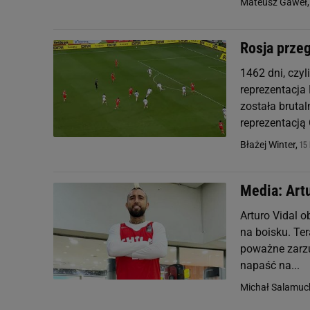
Mateusz Gaweł
Rosja przeg
1462 dni, czyl
reprezentacja
została brutal
reprezentacją C
15 
Błażej Winter,
Media: Art
Arturo Vidal o
na boisku. Ter
poważne zarz
napaść na...
Michał Salamuc