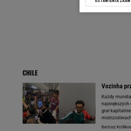
USTAWIENIA ZAA
Klikając „Akceptuję” wyra
Zaufanych Partnerów i A
dotyczące plików cookie,
odnośnik „Ustawienia pr
plików cookie możliwa je
My, nasi Zaufani Partne
Użycie dokładnych danych
Przechowywanie informacji
badnie odbiorców i uleps
CHILE
Vozinha pr
Każdy mundial
największych 
grał kapitalni
mistrzostwach 
Bartosz Króliko