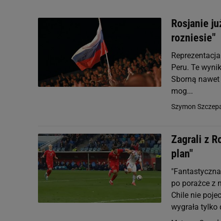
Rosjanie ju
rozniesie"
Reprezentacja 
Peru. Te wynik
Sborną nawet j
mog...
Szymon Szczepa
Zagrali z R
plan"
"Fantastyczna"
po porażce z 
Chile nie poje
wygrała tylko 