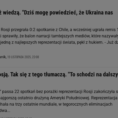
ż wiedzą. "Dziś mogę powiedzieć, że Ukraina nas
Rosji przegrała 0:2 spotkanie z Chile, a wcześniej ugrała remis 
i sprawiły, że balon narracji tamtejszych mediów, które nazywał
edną z najlepszych reprezentacji świata, pękł z hukiem. - Już d
19 LISTOPADA 2025, 22:08
nik,
osją. Tak się z tego tłumaczą. "To schodzi na dalszy
 passa 22 spotkań bez porażki reprezentacji Rosji zakończyła s
najgorszą ostatnio drużyną Ameryki Południowej. Reprezentacja
chała na trzy ostatnie mundiale, w tegorocznych eliminacjach
dwa...