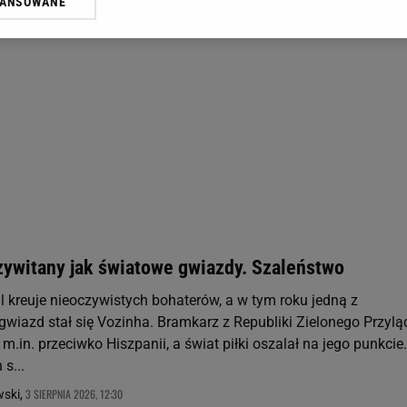
WANSOWANE
żasz też zgodę na zainstalowanie i przechowywanie plików cookie Gazeta.p
gora S.A. na Twoim urządzeniu końcowym. Możesz w każdej chwili zmien
 wywołując narzędzie do zarządzania twoimi preferencjami dot. przetw
ywatności ” w stopce serwisu i przechodząc do „Ustawień Zaawansowan
st także za pomocą ustawień przeglądarki.
rzy i Agora S.A. możemy przetwarzać dane osobowe w następujących cel
 geolokalizacyjnych. Aktywne skanowanie charakterystyki urządzenia do
 na urządzeniu lub dostęp do nich. Spersonalizowane reklamy i treści, p
zanie usług.
Lista Zaufanych Partnerów
zywitany jak światowe gwiazdy. Szaleństwo
 kreuje nieoczywistych bohaterów, a w tym roku jedną z
gwiazd stał się Vozinha. Bramkarz z Republiki Zielonego Przyl
e m.in. przeciwko Hiszpanii, a świat piłki oszalał na jego punkcie
s...
3 SIERPNIA 2026, 12:30
wski,