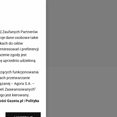
6
] Zaufanych Partnerów
woje dane osobowe takie
likach do celów
teresowań i preferencji
ażenie zgody jest
dę uprzednio udzieloną
yczących funkcjonowania
kach przetwarzanie
ązanej – Agora S.A. –
awień Zaawansowanych”
go jest kierowany.
ości Gazeta.pl
i
Polityka