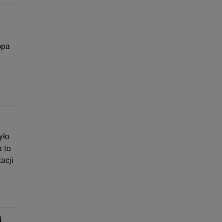
opa
yło
a to
acji
j