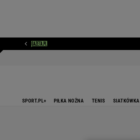
WIADOMOŚCI
NEXT
SPORT
PLOTEK
D
SPORT.PL+
PIŁKA NOŻNA
TENIS
SIATKÓWKA