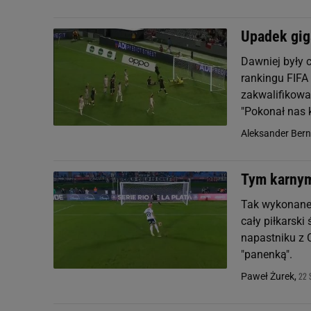
Upadek giga
Dawniej były c
rankingu FIFA 
zakwalifikował
"Pokonał nas k
Aleksander Ber
Tym karnym 
Tak wykonane 
cały piłkarski
napastniku z 
"panenką".
22 
Paweł Żurek,