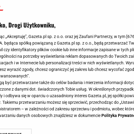
ko, Drogi Użytkowniku,
jąc „Akceptuję”, Gazeta.pl sp. z o.o. oraz jej Zaufani Partnerzy, w tym [
67
.A. będąca spółką powiązaną z Gazeta.pl sp. z o.o., będą przetwarzać T
ail czy identyfikatory plików cookie lub inne informacje zapisane w tych p
gólności na potrzeby wyświetlania reklam dopasowanych do Twoich zain
acjach i w Internecie lub personalizacji treści w nich wyświetlanych. Wyr
cesz wyrazić zgody, chcesz ograniczyć jej zakres lub chcesz wycofać zgo
aawansowanych”.
 być przetwarzane także do celów badania i mierzenia informacji dot
 łączone z danymi dot. świadczonych Tobie usług. W określonych przypad
i odbywa się w oparciu o uzasadniony interes Gazeta.pl, jej spółki powi
. Takiemu przetwarzaniu możesz się sprzeciwić, przechodząc do „Ust
nistratorem – w zależności od zakresu sprzeciwu i podmiotu, wobec które
etwarzaniu danych osobowych znajdziesz w dokumencie
Polityka Prywatn