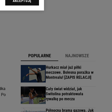
AKCEPTUJĘ
l sp. z o.o., jej
ić swoje preferencje
arzania danych poprzez
ych”. Zmiana ustawień
ach:
 celów identyfikacji.
omiar reklam i treści,
POPULARNE
NAJNOWSZE
Hurkacz miał już piłki
meczowe. Bolesna porażka w
Montrealu! [ZAPIS RELACJI]
ądka
Cały świat widział, jak
Switolina potraktowała
. Po
rywalkę po meczu
Północna brama gazowa. Jak