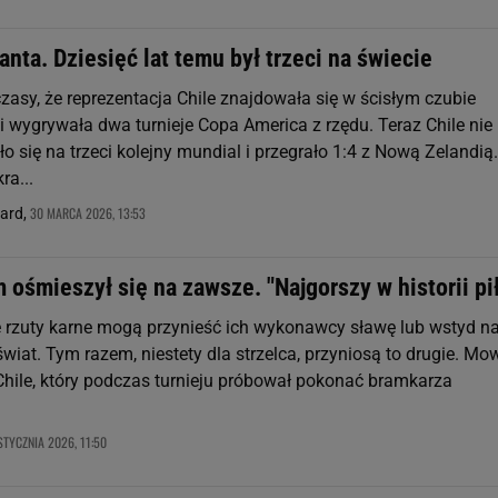
nta. Dziesięć lat temu był trzeci na świecie
zasy, że reprezentacja Chile znajdowała się w ścisłym czubie
i wygrywała dwa turnieje Copa America z rzędu. Teraz Chile nie
o się na trzeci kolejny mundial i przegrało 1:4 z Nową Zelandią.
ra...
30 MARCA 2026, 13:53
nard,
ośmieszył się na zawsze. "Najgorszy w historii pił
rzuty karne mogą przynieść ich wykonawcy sławę lub wstyd n
 świat. Tym razem, niestety dla strzelca, przyniosą to drugie. Mo
Chile, który podczas turnieju próbował pokonać bramkarza
STYCZNIA 2026, 11:50