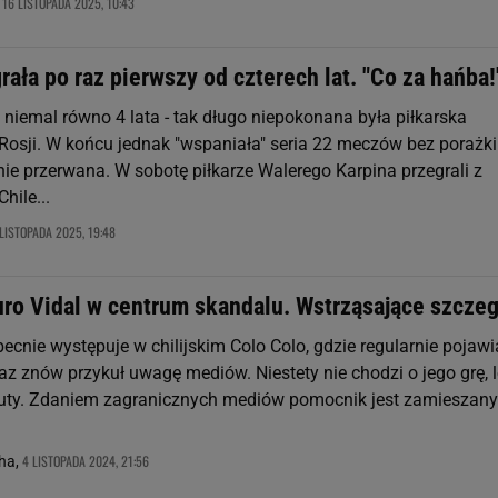
16 LISTOPADA 2025, 10:43
,
rała po raz pierwszy od czterech lat. "Co za hańba!
i niemal równo 4 lata - tak długo niepokonana była piłkarska
 Rosji. W końcu jednak "wspaniała" seria 22 meczów bez porażki
nie przerwana. W sobotę piłkarze Walerego Karpina przegrali z
hile...
LISTOPADA 2025, 19:48
uro Vidal w centrum skandalu. Wstrząsające szcze
becnie występuje w chilijskim Colo Colo, gdzie regularnie pojawi
az znów przykuł uwagę mediów. Niestety nie chodzi o jego grę, 
uty. Zdaniem zagranicznych mediów pomocnik jest zamieszan
4 LISTOPADA 2024, 21:56
ha,