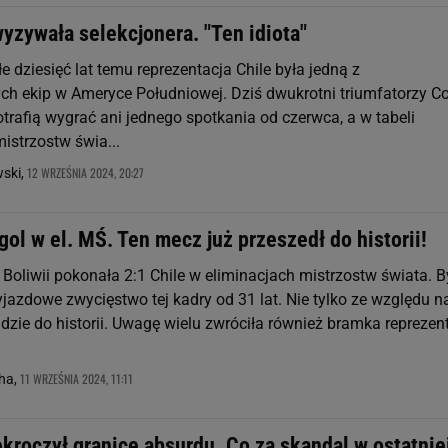
yzywała selekcjonera. "Ten idiota"
e dziesięć lat temu reprezentacja Chile była jedną z
ych ekip w Ameryce Południowej. Dziś dwukrotni triumfatorzy C
trafią wygrać ani jednego spotkania od czerwca, a w tabeli
mistrzostw świa...
12 WRZEŚNIA 2024, 20:27
wski,
gol w el. MŚ. Ten mecz już przeszedł do historii!
Boliwii pokonała 2:1 Chile w eliminacjach mistrzostw świata. B
jazdowe zwycięstwo tej kadry od 31 lat. Nie tylko ze względu n
dzie do historii. Uwagę wielu zwróciła również bramka reprezent
11 WRZEŚNIA 2024, 11:11
ha,
kroczył granicę absurdu. Co za skandal w ostatnie