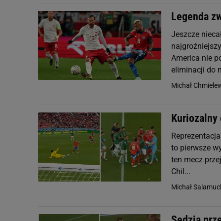
Legenda zw
Jeszcze niecał
najgroźniejsz
America nie po
eliminacji do 
Michał Chmiele
Kuriozalny 
Reprezentacja 
to pierwsze wy
ten mecz przej
Chil...
Michał Salamuc
Sędzia prze