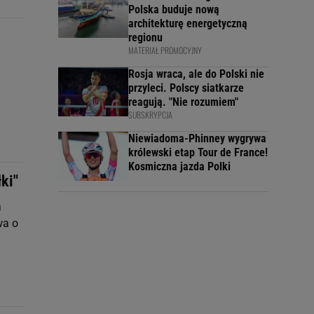
Polska buduje nową
architekturę energetyczną
regionu
MATERIAŁ PROMOCYJNY
Rosja wraca, ale do Polski nie
przyleci. Polscy siatkarze
reagują. "Nie rozumiem"
SUBSKRYPCJA
Niewiadoma-Phinney wygrywa
królewski etap Tour de France!
Kosmiczna jazda Polki
ki"
a
wa o