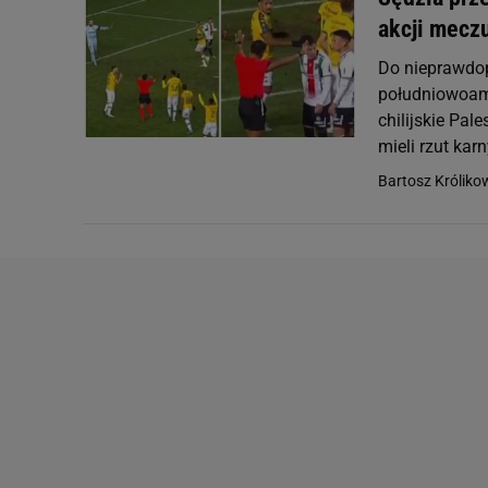
akcji mecz
Do nieprawdop
południowoame
chilijskie Pal
mieli rzut kar
Bartosz Króliko