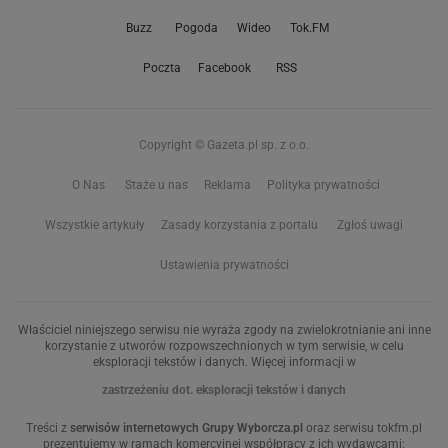
Buzz
Pogoda
Wideo
Tok.FM
Poczta
Facebook
RSS
Copyright © Gazeta.pl sp. z o.o.
O Nas
Staże u nas
Reklama
Polityka prywatności
Wszystkie artykuły
Zasady korzystania z portalu
Zgłoś uwagi
Ustawienia prywatności
Właściciel niniejszego serwisu nie wyraża zgody na zwielokrotnianie ani inne
korzystanie z utworów rozpowszechnionych w tym serwisie, w celu
eksploracji tekstów i danych. Więcej informacji w
zastrzeżeniu dot. eksploracji tekstów i danych
Treści z
serwisów internetowych Grupy Wyborcza.pl
oraz serwisu tokfm.pl
prezentujemy w ramach komercyjnej współpracy z ich wydawcami: