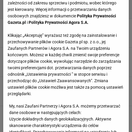
zależności od zakresu sprzeciwu i podmiotu, wobec którego
jest kierowany. Więcej informacji o przetwarzaniu danych
osobowych znajdziesz w dokumencie
Polityka Prywatności
Gazeta.pl
i
Polityka Prywatności Agora S.A.
Najgłupszy z możliwych pomysłów. Tym kibole
obrzucali się w derbach. Obrzydliwe
Klikając „Akceptuję” wyrażasz też zgodę na zainstalowanie i
17 KWIETNIA 2023, 21:20
Franciszek Zalewski,
przechowywanie plików cookie Gazeta.pl sp. z o.o., jej
Zaufanych Partnerów i Agora S.A. na Twoim urządzeniu
Majecki zachwyca w Belgii. Obronił rzut karny.
końcowym. Możesz w każdej chwili zmienić swoje preferencje
Znowu [WIDEO]
dotyczące plików cookie, wywołując narzędzie do zarządzania
twoimi preferencjami dot. przetwarzania danych poprzez
22 PAŹDZIERNIKA 2022, 08:52
Aleksander Bernard,
odnośnik „Ustawienia prywatności ” w stopce serwisu i
przechodząc do „Ustawień Zaawansowanych”. Zmiana
Dramatyczne chwile w meczu drużyny Polaka. Z
ustawień plików cookie możliwa jest także za pomocą ustawień
każdą sekundą robiło się groźniej
przeglądarki.
20 LUTEGO 2022, 08:35
Jakub Mieżejewski,
My, nasi Zaufani Partnerzy i Agora S.A. możemy przetwarzać
Pamiętacie jeszcze Teodorczyka? Jest
dane osobowe w następujących celach:
nadzieja, że przypomni o sobie. Na ten moment
Użycie dokładnych danych geolokalizacyjnych. Aktywne
czekał dwa lata
skanowanie charakterystyki urządzenia do celów
identyfikacji. Przechowywanie informacji na urządzeniu lub