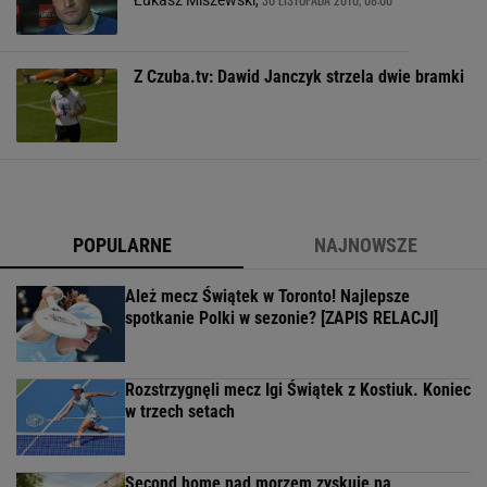
Łukasz Miszewski,
Z Czuba.tv: Dawid Janczyk strzela dwie bramki
POPULARNE
NAJNOWSZE
Ależ mecz Świątek w Toronto! Najlepsze
spotkanie Polki w sezonie? [ZAPIS RELACJI]
Rozstrzygnęli mecz Igi Świątek z Kostiuk. Koniec
w trzech setach
Second home nad morzem zyskuje na