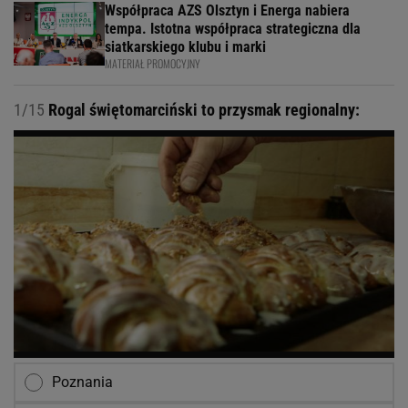
Współpraca AZS Olsztyn i Energa nabiera
tempa. Istotna współpraca strategiczna dla
siatkarskiego klubu i marki
MATERIAŁ PROMOCYJNY
1/15
Rogal świętomarciński to przysmak regionalny:
Poznania