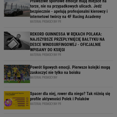
Prawdziwe sportowe emocje mają miejsce na
torze, nie na przypadkowych ulicach. Jedź
bezpiecznie - apelują profesjonalni kierowcy i
internetowi twórcy na 4F Racing Academy
MATERIAŁ PROMOCYJNY PR
REKORD GUINNESSA W RĘKACH POLAKA:
NAJSZYBSZE PRZEPŁYNIĘCIĘ BAŁTYKU NA
DESCE WINDSURFINGOWEJ - OFICJALNIE
WPISANY DO KSIĘGI
MATERIAŁ PROMOCYJNY PR
Powrót ligowych emocji. Pierwsze kolejki mogą
zaskoczyć nie tylko na boisku
MATERIAŁ PROMOCYJNY
Spacer dla niej, rower dla niego? Tak różnią się
profile aktywności Polek i Polaków
MATERIAŁ PROMOCYJNY PR