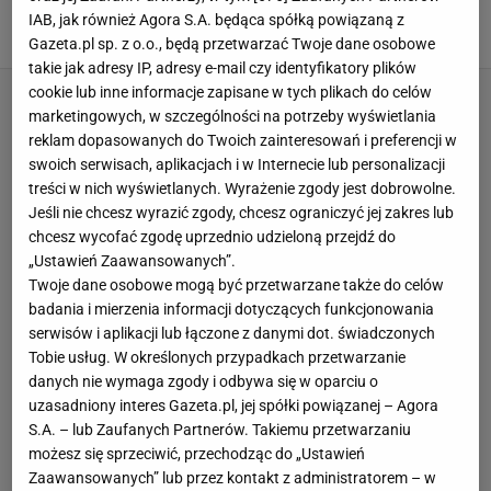
Jagiellonii. Aż trudno uwierzyć
IAB, jak również Agora S.A. będąca spółką powiązaną z
24 SIERPNIA 2025, 14:27
Hubert Rybkowski,
Gazeta.pl sp. z o.o., będą przetwarzać Twoje dane osobowe
takie jak adresy IP, adresy e-mail czy identyfikatory plików
cookie lub inne informacje zapisane w tych plikach do celów
marketingowych, w szczególności na potrzeby wyświetlania
reklam dopasowanych do Twoich zainteresowań i preferencji w
swoich serwisach, aplikacjach i w Internecie lub personalizacji
treści w nich wyświetlanych. Wyrażenie zgody jest dobrowolne.
Jeśli nie chcesz wyrazić zgody, chcesz ograniczyć jej zakres lub
chcesz wycofać zgodę uprzednio udzieloną przejdź do
„Ustawień Zaawansowanych”.
Twoje dane osobowe mogą być przetwarzane także do celów
badania i mierzenia informacji dotyczących funkcjonowania
serwisów i aplikacji lub łączone z danymi dot. świadczonych
Tobie usług. W określonych przypadkach przetwarzanie
danych nie wymaga zgody i odbywa się w oparciu o
uzasadniony interes Gazeta.pl, jej spółki powiązanej – Agora
S.A. – lub Zaufanych Partnerów. Takiemu przetwarzaniu
możesz się sprzeciwić, przechodząc do „Ustawień
Zaawansowanych” lub przez kontakt z administratorem – w