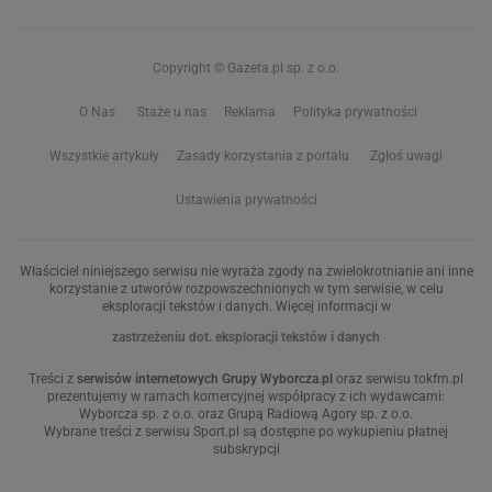
Copyright © Gazeta.pl sp. z o.o.
O Nas
Staże u nas
Reklama
Polityka prywatności
Wszystkie artykuły
Zasady korzystania z portalu
Zgłoś uwagi
Ustawienia prywatności
Właściciel niniejszego serwisu nie wyraża zgody na zwielokrotnianie ani inne
korzystanie z utworów rozpowszechnionych w tym serwisie, w celu
eksploracji tekstów i danych. Więcej informacji w
zastrzeżeniu dot. eksploracji tekstów i danych
Treści z
serwisów internetowych Grupy Wyborcza.pl
oraz serwisu tokfm.pl
prezentujemy w ramach komercyjnej współpracy z ich wydawcami:
Wyborcza sp. z o.o. oraz Grupą Radiową Agory sp. z o.o.
Wybrane treści z serwisu Sport.pl są dostępne po wykupieniu płatnej
subskrypcji