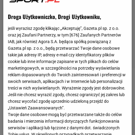
Droga Użytkowniczko, Drogi Użytkowniku,
jeśli wyrazisz zgodę klikając „Akceptuję”, Gazeta.pl sp. z o.o.
oraz jej Zaufani Partnerzy, w tym [
676
] Zaufanych Partnerów
IAB, jak również Agora S.A. będąca spółką powiązaną z
Gazeta.pl sp. z o.o., będą przetwarzać Twoje dane osobowe
takie jak adresy IP, adresy e-mail czy identyfikatory plików
cookie lub inne informacje zapisane w tych plikach do celów
marketingowych, w szczególności na potrzeby wyświetlania
reklam dopasowanych do Twoich zainteresowań i preferencji w
Lech Poznań wygrał 2:1 z Charleroi w IV rundzie
swoich serwisach, aplikacjach i w Internecie lub personalizacji
treści w nich wyświetlanych. Wyrażenie zgody jest dobrowolne.
eliminacji Ligi Europy
. Tym samym zespół Dariusza
Jeśli nie chcesz wyrazić zgody, chcesz ograniczyć jej zakres lub
Żurawia awansował do fazy grupowej. Kibice Lecha
chcesz wycofać zgodę uprzednio udzieloną przejdź do
Poznań czekali na występy klubu w fazie grupowej
„Ustawień Zaawansowanych”.
Twoje dane osobowe mogą być przetwarzane także do celów
europejskich pucharów od sezonu 2015/16.
Był to
badania i mierzenia informacji dotyczących funkcjonowania
dopiero trzeci awans polskiej drużyny do Ligi Europy,
serwisów i aplikacji lub łączone z danymi dot. świadczonych
która nie "spadła" z Ligi Mistrzów
.
Tobie usług. W określonych przypadkach przetwarzanie