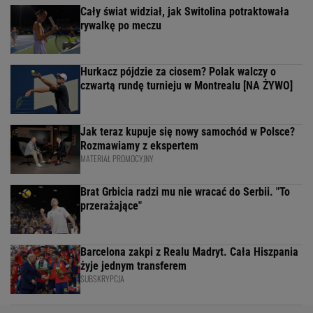
Cały świat widział, jak Switolina potraktowała
rywalkę po meczu
Hurkacz pójdzie za ciosem? Polak walczy o
czwartą rundę turnieju w Montrealu [NA ŻYWO]
Jak teraz kupuje się nowy samochód w Polsce?
Rozmawiamy z ekspertem
MATERIAŁ PROMOCYJNY
Brat Grbicia radzi mu nie wracać do Serbii. "To
przerażające"
Barcelona zakpi z Realu Madryt. Cała Hiszpania
żyje jednym transferem
SUBSKRYPCJA