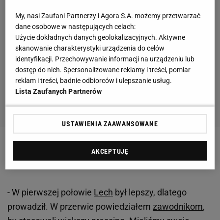
My, nasi Zaufani Partnerzy i Agora S.A. możemy przetwarzać
dane osobowe w następujących celach:
Użycie dokładnych danych geolokalizacyjnych. Aktywne
skanowanie charakterystyki urządzenia do celów
identyfikacji. Przechowywanie informacji na urządzeniu lub
dostęp do nich. Spersonalizowane reklamy i treści, pomiar
reklam i treści, badnie odbiorców i ulepszanie usług.
Lista Zaufanych Partnerów
USTAWIENIA ZAAWANSOWANE
Zobacz wideo
Benevento - Inter 2:5. Skrót meczu
AKCEPTUJĘ
[ELEVEN SPORTS]
- W pierwszej połowie
Lech
był lepszy, dlatego
prowadził. W przerwie powiedziałem
zawodnikom
,