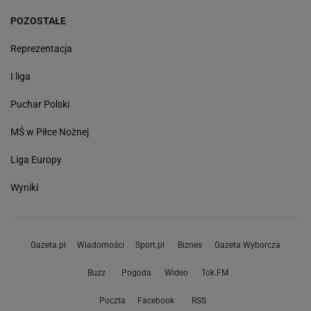
POZOSTAŁE
Reprezentacja
I liga
Puchar Polski
MŚ w Piłce Nożnej
Liga Europy
Wyniki
Gazeta.pl
Wiadomości
Sport.pl
Biznes
Gazeta Wyborcza
Buzz
Pogoda
Wideo
Tok.FM
Poczta
Facebook
RSS