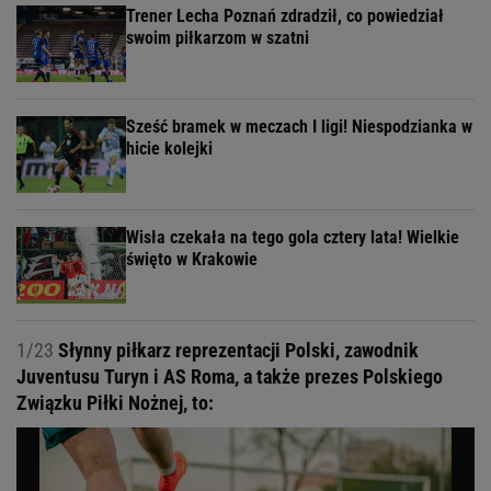
Trener Lecha Poznań zdradził, co powiedział
swoim piłkarzom w szatni
Sześć bramek w meczach I ligi! Niespodzianka w
hicie kolejki
Wisła czekała na tego gola cztery lata! Wielkie
święto w Krakowie
1/23
Słynny piłkarz reprezentacji Polski, zawodnik
Juventusu Turyn i AS Roma, a także prezes Polskiego
Związku Piłki Nożnej, to: