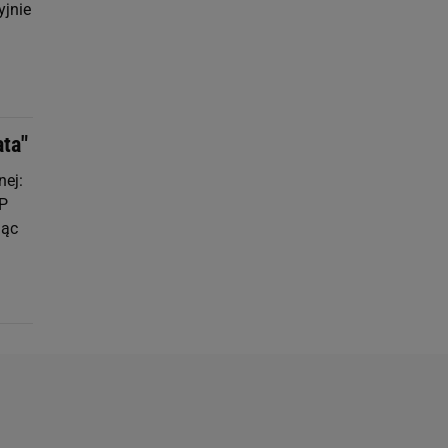
yjnie
ta"
nej:
TP
iąc