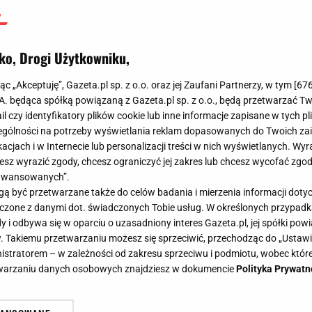
ko, Drogi Użytkowniku,
jąc „Akceptuję”, Gazeta.pl sp. z o.o. oraz jej Zaufani Partnerzy, w tym [
67
.A. będąca spółką powiązaną z Gazeta.pl sp. z o.o., będą przetwarzać T
ail czy identyfikatory plików cookie lub inne informacje zapisane w tych p
gólności na potrzeby wyświetlania reklam dopasowanych do Twoich zain
acjach i w Internecie lub personalizacji treści w nich wyświetlanych. Wyr
cesz wyrazić zgody, chcesz ograniczyć jej zakres lub chcesz wycofać zgo
aawansowanych”.
 być przetwarzane także do celów badania i mierzenia informacji dot
 łączone z danymi dot. świadczonych Tobie usług. W określonych przypad
i odbywa się w oparciu o uzasadniony interes Gazeta.pl, jej spółki powi
. Takiemu przetwarzaniu możesz się sprzeciwić, przechodząc do „Ust
nistratorem – w zależności od zakresu sprzeciwu i podmiotu, wobec które
etwarzaniu danych osobowych znajdziesz w dokumencie
Polityka Prywatn