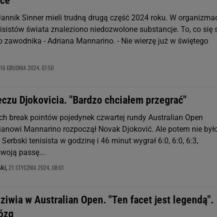
ące"
 Jannik Sinner mieli trudną drugą część 2024 roku. W organizma
isistów świata znaleziono niedozwolone substancje. To, co się 
o zawodnika - Adriana Mannarino. - Nie wierzę już w świętego
16 GRUDNIA 2024, 07:50
czu Djokovicia. "Bardzo chciałem przegrać"
h break pointów pojedynek czwartej rundy Australian Open
ianowi Mannarino rozpoczął Novak Djoković. Ale potem nie był
 Serbski tenisista w godzinę i 46 minut wygrał 6:0, 6:0, 6:3,
woją passę...
21 STYCZNIA 2024, 08:01
ki,
dziwia w Australian Open. "Ten facet jest legendą".
ózg