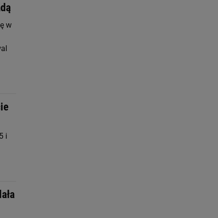
adą
ię w
wal
ie
 i
lała