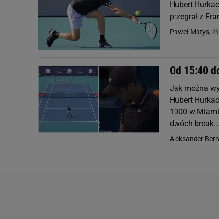
Hubert Hurkac
przegrał z Fra
28
Paweł Matys,
Od 15:40 d
Jak można wyj
Hubert Hurkac
1000 w Miami.
dwóch break..
Aleksander Ber