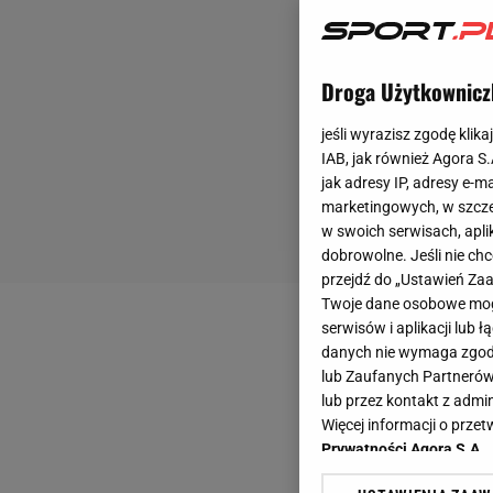
Droga Użytkownicz
jeśli wyrazisz zgodę klika
IAB, jak również Agora S
jak adresy IP, adresy e-m
marketingowych, w szcze
w swoich serwisach, aplik
dobrowolne. Jeśli nie ch
przejdź do „Ustawień Z
Twoje dane osobowe mogą
serwisów i aplikacji lub
danych nie wymaga zgody 
lub Zaufanych Partnerów
lub przez kontakt z admi
Więcej informacji o prz
Prywatności Agora S.A.