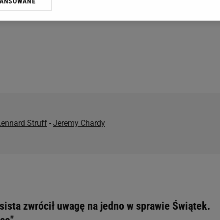
WANSOWANE
żasz też zgodę na zainstalowanie i przechowywanie plików cookie Gazeta.p
gora S.A. na Twoim urządzeniu końcowym. Możesz w każdej chwili zmien
 wywołując narzędzie do zarządzania twoimi preferencjami dot. przetw
ywatności ” w stopce serwisu i przechodząc do „Ustawień Zaawansowan
st także za pomocą ustawień przeglądarki.
rzy i Agora S.A. możemy przetwarzać dane osobowe w następujących cel
 geolokalizacyjnych. Aktywne skanowanie charakterystyki urządzenia do
 na urządzeniu lub dostęp do nich. Spersonalizowane reklamy i treści, p
zanie usług.
Lista Zaufanych Partnerów
ennard Struff
-
Jeremy Chardy
sista zwrócił uwagę na jedno w sprawie Świątek.