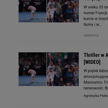
W wieku 35 la
numer Francji
korcie w trze
tłumy i w...
SUBSKRYPCJA
Thriller w 
[WIDEO]
W piątek kibi
emocjonująceg
Mannarino. Fra
nerwowość. Był
Agnieszka Pisko