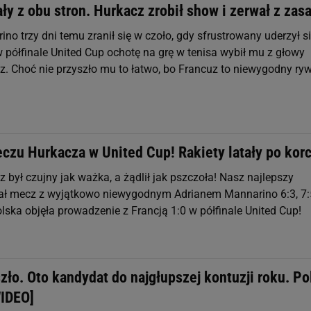
ały z obu stron. Hurkacz zrobił show i zerwał z zas
no trzy dni temu zranił się w czoło, gdy sfrustrowany uderzył s
 w półfinale United Cup ochotę na grę w tenisa wybił mu z głowy
z. Choć nie przyszło mu to łatwo, bo Francuz to niewygodny ry
czu Hurkacza w United Cup! Rakiety latały po korc
 był czujny jak ważka, a żądlił jak pszczoła! Nasz najlepszy
rał mecz z wyjątkowo niewygodnym Adrianem Mannarino 6:3, 7:5
lska objęła prowadzenie z Francją 1:0 w półfinale United Cup!
ło. Oto kandydat do najgłupszej kontuzji roku. Po
WIDEO]