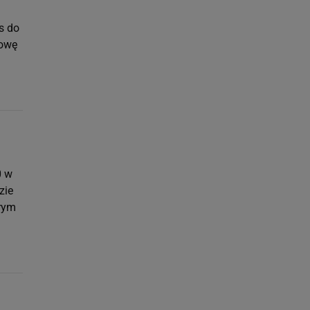
i
s do
łowę
0 w
zie
órym