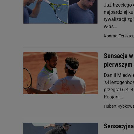
Już trzeciego
najbardziej ku
rywalizacji zg
włas...
Konrad Ferszter
Sensacja w 
pierwszym
Daniił Miedwi
's-Hertogenbos
przegrał 6:4, 
Rosjani...
Hubert Rybkows
Sensacyjna