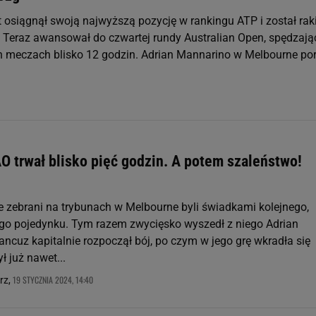
t osiągnął swoją najwyższą pozycję w rankingu ATP i został rak
. Teraz awansował do czwartej rundy Australian Open, spędzają
ch meczach blisko 12 godzin. Adrian Mannarino w Melbourne po
AO trwał blisko pięć godzin. A potem szaleństwo!
ce zebrani na trybunach w Melbourne byli świadkami kolejnego,
o pojedynku. Tym razem zwycięsko wyszedł z niego Adrian
ncuz kapitalnie rozpoczął bój, po czym w jego grę wkradła się
 już nawet...
19 STYCZNIA 2024, 14:40
rz,