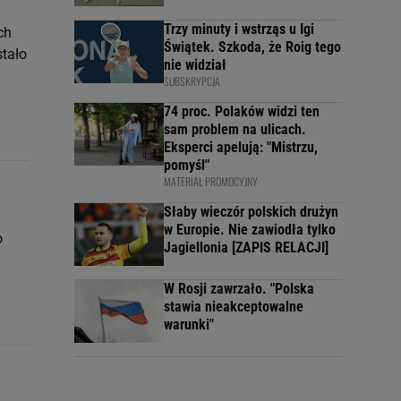
Trzy minuty i wstrząs u Igi
ch
Świątek. Szkoda, że Roig tego
stało
nie widział
SUBSKRYPCJA
74 proc. Polaków widzi ten
sam problem na ulicach.
Eksperci apelują: "Mistrzu,
pomyśl"
MATERIAŁ PROMOCYJNY
Słaby wieczór polskich drużyn
w Europie. Nie zawiodła tylko
o
Jagiellonia [ZAPIS RELACJI]
W Rosji zawrzało. "Polska
stawia nieakceptowalne
warunki"