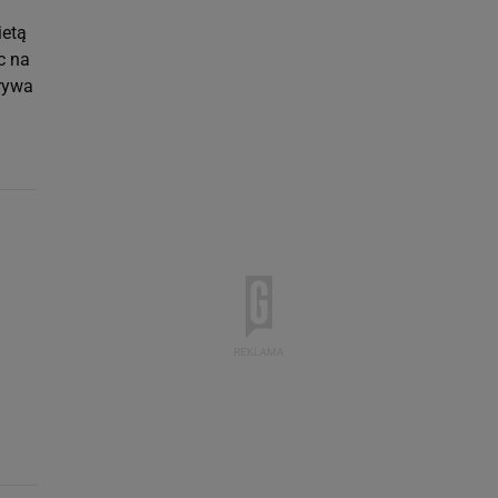
ietą
c na
rywa