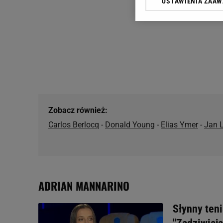
USTAWIENIA ZAA
Klikając „Akceptuję” wyra
Zaufanych Partnerów i A
dotyczące plików cookie,
odnośnik „Ustawienia pr
plików cookie możliwa je
My, nasi Zaufani Partne
Użycie dokładnych danych
Przechowywanie informacji
badnie odbiorców i uleps
Zobacz również:
Carlos Berlocq
-
Donald Young
-
Elias Ymer
-
Jan L
ADRIAN MANNARINO
Słynny teni