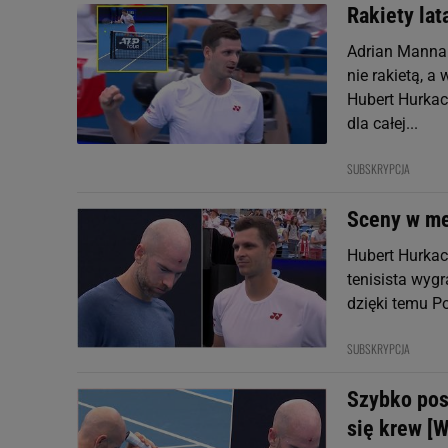
Rakiety lat
Adrian Mannari
nie rakietą, a
Hubert Hurkac
dla całej...
SUBSKRYPCJA
Sceny w me
Hubert Hurkacz
tenisista wyg
dzięki temu Po
SUBSKRYPCJA
Szybko posz
się krew [