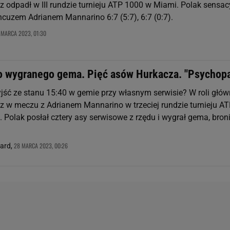
z odpadł w III rundzie turnieju ATP 1000 w Miami. Polak sensac
ncuzem Adrianem Mannarino 6:7 (5:7), 6:7 (0:7).
 MARCA 2023, 01:30
o wygranego gema. Pięć asów Hurkacza. "Psychopa
ść ze stanu 15:40 w gemie przy własnym serwisie? W roli głów
z w meczu z Adrianem Mannarino w trzeciej rundzie turnieju A
 Polak posłał cztery asy serwisowe z rzędu i wygrał gema, bron
.
28 MARCA 2023, 00:26
nard,