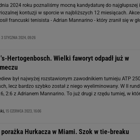
 dnia 2024 roku poznaliśmy mocną kandydaturę do najgłupszej 
riozalnej kontuzji w sporcie w najbliższych 12 miesiącach. Akce
łosił francuski tenisista - Adrian Mannarino - który zranił się w g
3 STYCZNIA 2024, 09:26
,
's-Hertogenbosch. Wielki faworyt odpadł już w
 meczu
ediew był najwyżej rozstawionym zawodnikiem turnieju ATP 25
ch, lecz bardzo szybko został z niego wyeliminowany. W II rund
4:6, 2:6 z Adrianem Mannarino. To już drugi z rzędu turniej, w kt
15 CZERWCA 2023, 16:06
ki,
 porażka Hurkacza w Miami. Szok w tie-breaku