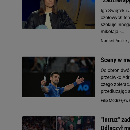
"Zadziwiaj
Iga Świątek i
czołowych ten
szokuje inneg
mikołaja -...
Norbert Amlicki,
Sceny w me
Od obron dwóc
przeciwko Adr
czego zbierać.
przedłużając s
Filip Modrzejews
"Intruz" za
Odłączył m