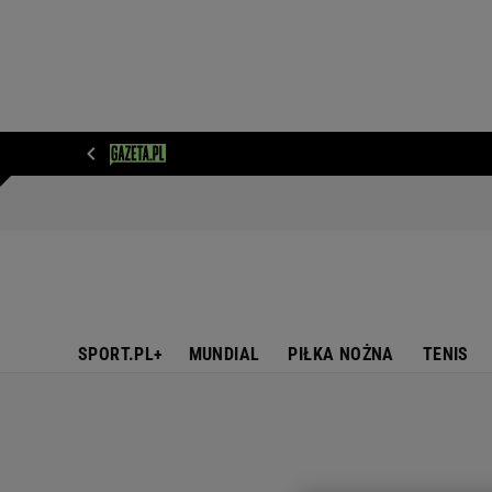
WIADOMOŚCI
NEXT
SPORT
PLOTEK
D
SPORT.PL+
MUNDIAL
PIŁKA NOŻNA
TENIS