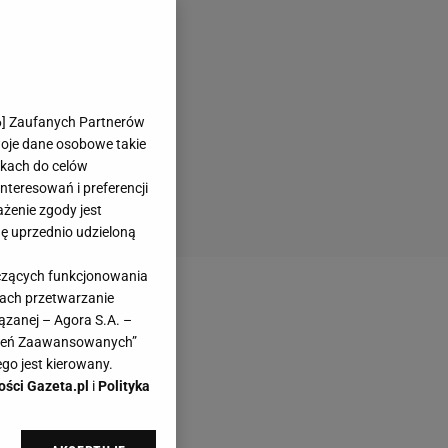
6
] Zaufanych Partnerów
woje dane osobowe takie
likach do celów
teresowań i preferencji
ażenie zgody jest
dę uprzednio udzieloną
yczących funkcjonowania
kach przetwarzanie
ązanej – Agora S.A. –
awień Zaawansowanych”
go jest kierowany.
ości Gazeta.pl
i
Polityka