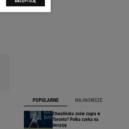
AKCEPTUJĘ
l sp. z o.o., jej
ić swoje preferencje
arzania danych poprzez
ych”. Zmiana ustawień
ach:
 celów identyfikacji.
omiar reklam i treści,
POPULARNE
NAJNOWSZE
Chwalińska znów zagra w
Toronto? Polka czeka na
decyzję