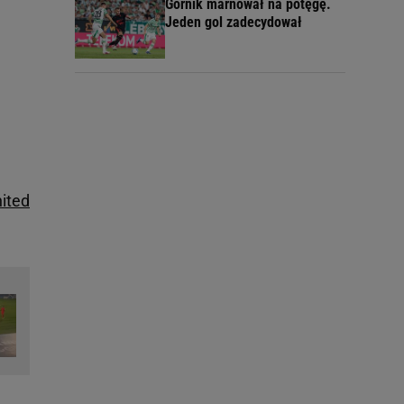
Górnik marnował na potęgę.
Jeden gol zadecydował
ited