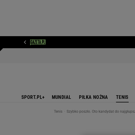
WIADOMOŚCI
NEXT
SPORT
PLOTEK
D
SPORT.PL+
MUNDIAL
PIŁKA NOŻNA
TENIS
Tenis
Szybko poszło. Oto kandydat do najgłupsze