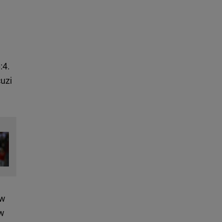
:4.
cuzi
 w
 w