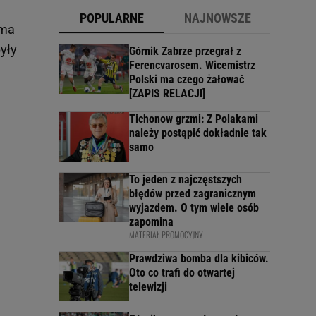
POPULARNE
NAJNOWSZE
 ma
yły
Górnik Zabrze przegrał z
Ferencvarosem. Wicemistrz
Polski ma czego żałować
[ZAPIS RELACJI]
Tichonow grzmi: Z Polakami
należy postąpić dokładnie tak
samo
To jeden z najczęstszych
błędów przed zagranicznym
wyjazdem. O tym wiele osób
zapomina
MATERIAŁ PROMOCYJNY
Prawdziwa bomba dla kibiców.
Oto co trafi do otwartej
telewizji