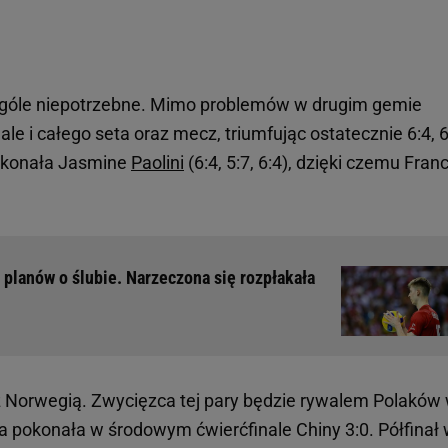
ogóle niepotrzebne. Mimo problemów w drugim gemie
 ale i całego seta oraz mecz, triumfując ostatecznie 6:4, 6
pokonała Jasmine
Paolini
(6:4, 5:7, 6:4), dzięki czemu Fran
 planów o ślubie. Narzeczona się rozpłakała
 Norwegią. Zwycięzca tej pary będzie rywalem Polaków
a pokonała w środowym ćwierćfinale Chiny 3:0. Półfinał