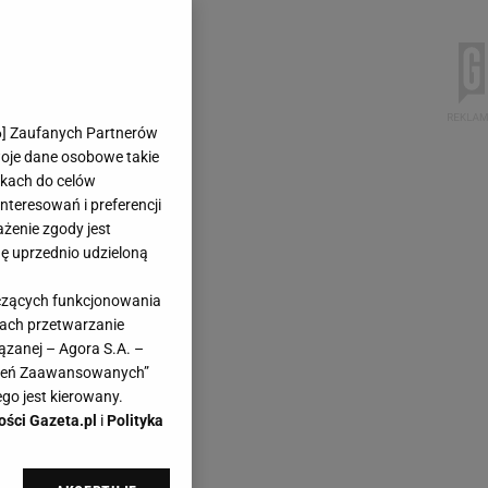
6
] Zaufanych Partnerów
woje dane osobowe takie
likach do celów
teresowań i preferencji
ażenie zgody jest
dę uprzednio udzieloną
yczących funkcjonowania
kach przetwarzanie
ązanej – Agora S.A. –
awień Zaawansowanych”
go jest kierowany.
ości Gazeta.pl
i
Polityka