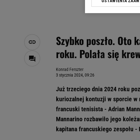
USTAWIENIA ZAA
Klikając „Akceptuję” wyra
Zaufanych Partnerów i A
dotyczące plików cookie,
odnośnik „Ustawienia pr
plików cookie możliwa je
Szybko poszło. Oto k
My, nasi Zaufani Partne
roku. Polała się kre
Użycie dokładnych danych
Przechowywanie informacji
badnie odbiorców i uleps
Konrad Ferszter
3 stycznia 2024, 09:26
Już trzeciego dnia 2024 roku poz
kuriozalnej kontuzji w sporcie w 
francuski tenisista - Adrian Man
Mannarino rozbawiło jego koleżan
kapitana francuskiego zespołu -