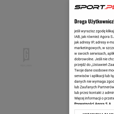
Droga Użytkownicz
jeśli wyrazisz zgodę klika
IAB, jak również Agora S
jak adresy IP, adresy e-m
marketingowych, w szcze
w swoich serwisach, aplik
dobrowolne. Jeśli nie ch
przejdź do „Ustawień Z
Twoje dane osobowe mogą
serwisów i aplikacji lub
danych nie wymaga zgody 
lub Zaufanych Partnerów
lub przez kontakt z admi
Więcej informacji o prz
Prywatności Agora S.A.