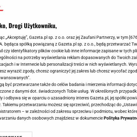
ko, Drogi Użytkowniku,
jąc „Akceptuję”, Gazeta.pl sp. z o.o. oraz jej Zaufani Partnerzy, w tym [
67
.A. będąca spółką powiązaną z Gazeta.pl sp. z o.o., będą przetwarzać T
ail czy identyfikatory plików cookie lub inne informacje zapisane w tych p
gólności na potrzeby wyświetlania reklam dopasowanych do Twoich zain
acjach i w Internecie lub personalizacji treści w nich wyświetlanych. Wyr
cesz wyrazić zgody, chcesz ograniczyć jej zakres lub chcesz wycofać zgo
aawansowanych”.
 być przetwarzane także do celów badania i mierzenia informacji dot
 łączone z danymi dot. świadczonych Tobie usług. W określonych przypad
i odbywa się w oparciu o uzasadniony interes Gazeta.pl, jej spółki powi
. Takiemu przetwarzaniu możesz się sprzeciwić, przechodząc do „Ust
nistratorem – w zależności od zakresu sprzeciwu i podmiotu, wobec które
etwarzaniu danych osobowych znajdziesz w dokumencie
Polityka Prywatn